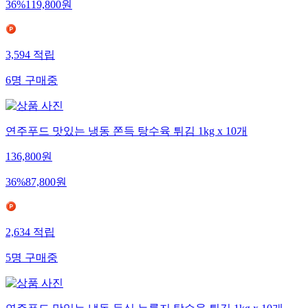
36
%
119,800
원
3,594
적립
6
명
구매중
연주푸드 맛있는 냉동 쫀득 탕수육 튀김 1kg x 10개
136,800
원
36
%
87,800
원
2,634
적립
5
명
구매중