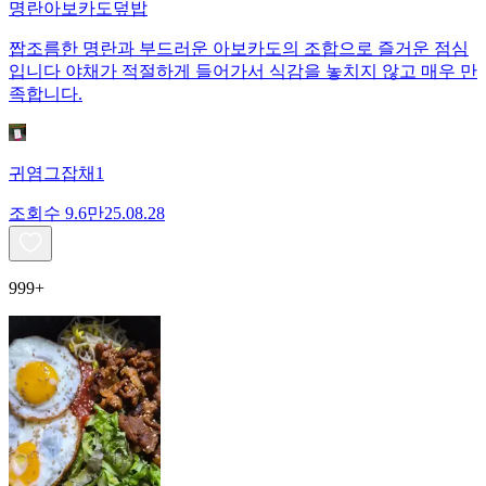
명란아보카도덮밥
짭조름한 명란과 부드러운 아보카도의 조합으로 즐거운 점심
입니다 야채가 적절하게 들어가서 식감을 놓치지 않고 매우 만
족합니다.
귀염그잡채1
조회수
9.6만
25.08.28
999+