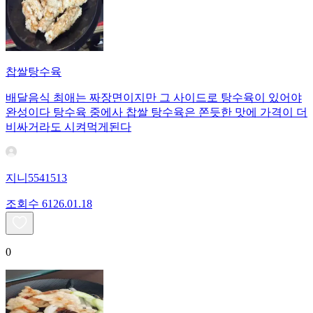
찹쌀탕수육
배달음식 최애는 짜장면이지만 그 사이드로 탕수육이 있어야
완성이다 탕수육 중에사 찹쌀 탕수육은 쫀듯한 맛에 가격이 더
비싸거라도 시켜먹게된다
지니5541513
조회수
61
26.01.18
0