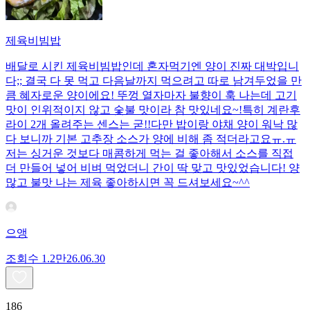
제육비빔밥
배달로 시킨 제육비빔밥인데 혼자먹기엔 양이 진짜 대박입니
다;; 결국 다 못 먹고 다음날까지 먹으려고 따로 남겨두었을 만
큼 혜자로운 양이에요! 뚜껑 열자마자 불향이 훅 나는데 고기
맛이 인위적이지 않고 숯불 맛이라 참 맛있네요~!특히 계란후
라이 2개 올려주는 센스는 굳!! ​다만 밥이랑 야채 양이 워낙 많
다 보니까 기본 고추장 소스가 양에 비해 좀 적더라고요ㅠ.ㅠ
저는 싱거운 것보다 매콤하게 먹는 걸 좋아해서 소스를 직접
더 만들어 넣어 비벼 먹었더니 간이 딱 맞고 맛있었습니다! 양
많고 불맛 나는 제육 좋아하시면 꼭 드셔보세요~^^
으앵
조회수
1.2만
26.06.30
186