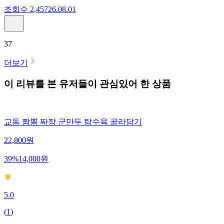
조회수
2,457
26.08.01
37
더보기
이 리뷰를 본 유저들이 관심있어 한 상품
교동 짬뽕 짜장 군만두 탕수육 골라담기
22,800
원
39
%
14,000
원
5.0
(
1
)