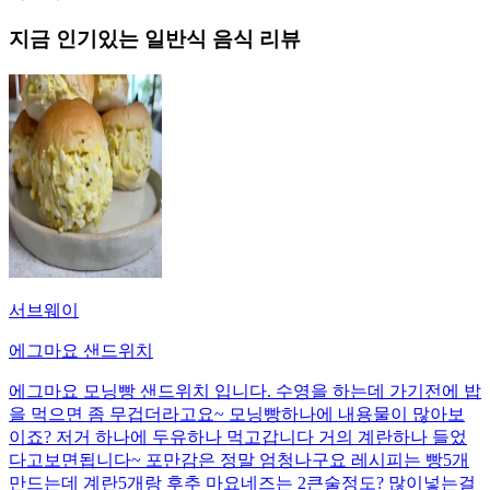
지금 인기있는
일반식
음식 리뷰
서브웨이
에그마요 샌드위치
에그마요 모닝빵 샌드위치 입니다. 수영을 하는데 가기전에 밥
을 먹으면 좀 무겁더라고요~ 모닝빵하나에 내용물이 많아보
이죠? 저거 하나에 두유하나 먹고갑니다 거의 계란하나 들었
다고보면됩니다~ 포만감은 정말 엄청나구요 레시피는 빵5개
만드는데 계란5개랑 후추 마요네즈는 2큰술정도? 많이넣는걸