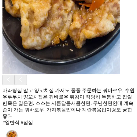
마라탕집 말고 양꼬치집 가서도 종종 주문하는 꿔바로우. 수원
우루무치 양꼬치집은 꿔바로우 튀김이 적당히 두툼하고 찹쌀
반죽은 얇은편. 소스는 시큼달콤새콤한편. 무난한편인대 계속
손이 가는 꿔바로우. 가지볶음밥이나 계란볶음밥이랑도 궁합
좋다
#일반식 #점심