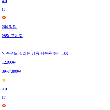
4.0
(
1
)
264
적립
28
명
구매중
연주푸드 맛있는 냉동 탕수육 튀김 1kg
12,800
원
39
%
7,800
원
4.0
(
1
)