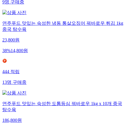
9
명
구매중
연주푸드 맛있는 숙성한 냉동 통살오징어 꿔바로우 튀김 1kg
중국 탕수육
23,800
원
38
%
14,800
원
444
적립
13
명
구매중
연주푸드 맛있는 숙성한 도톰등심 꿔바로우 1kg x 10개 중국
탕수육
186,800
원