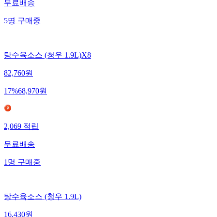
무료배송
5
명
구매중
탕수육소스 (청우 1.9L)X8
82,760
원
17
%
68,970
원
2,069
적립
무료배송
1
명
구매중
탕수육소스 (청우 1.9L)