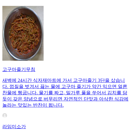
고구마줄기무침
새벽에 24시간 식자재마트에 가서 고구마줄기 3단을 샀습니
다. 껍질을 벗겨서 끓는 물에 고구마 줄기가 약간 익으면 얼른
찬물에 헹굽니다. 물기를 짜고, 밀가루 풀을 쑤어서 김치를 담
듯이 갖은 양념으로 버무리면 자연적인 단맛과 아삭한 식감에
놀라는 맛있는 반찬이 됩니다.
라임미소가