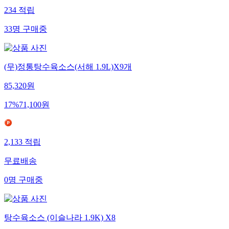
234
적립
33
명
구매중
(무)정통탕수육소스(서해 1.9L)X9개
85,320
원
17
%
71,100
원
2,133
적립
무료배송
0
명
구매중
탕수육소스 (이슬나라 1.9K) X8