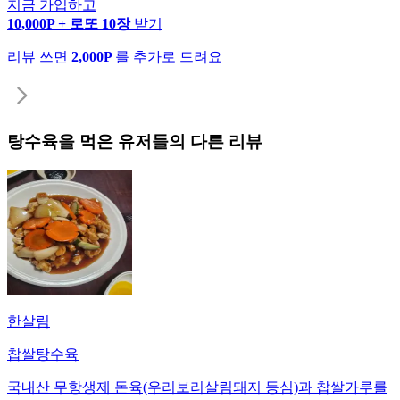
지금 가입하고
10,000P + 로또 10장
받기
리뷰 쓰면
2,000P
를 추가로 드려요
탕수육
을 먹은 유저들의 다른 리뷰
한살림
찹쌀탕수육
국내산 무항생제 돈육(우리보리살림돼지 등심)과 찹쌀가루를