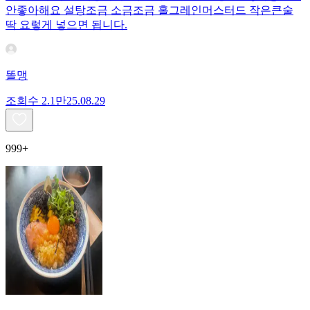
안좋아해요 설탕조금 소금조금 홀그레인머스터드 작은큰술
딱 요렇게 넣으면 됩니다.
똘맹
조회수
2.1만
25.08.29
999+