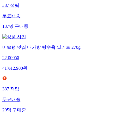
387
적립
무료배송
137
명
구매중
미슐랭 맛집 대가방 탕수육 밀키트 270g
22,000
원
41
%
12,900
원
387
적립
무료배송
29
명
구매중