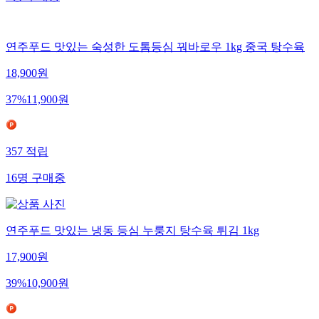
3
명
구매중
연주푸드 맛있는 숙성한 도톰등심 꿔바로우 1kg 중국 탕수육
18,900
원
37
%
11,900
원
357
적립
16
명
구매중
연주푸드 맛있는 냉동 등심 누룽지 탕수육 튀김 1kg
17,900
원
39
%
10,900
원