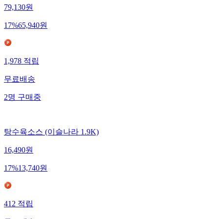
79,130
원
17
%
65,940
원
1,978
적립
무료배송
2
명
구매중
탕수육소스 (이슬나라 1.9K)
16,490
원
17
%
13,740
원
412
적립