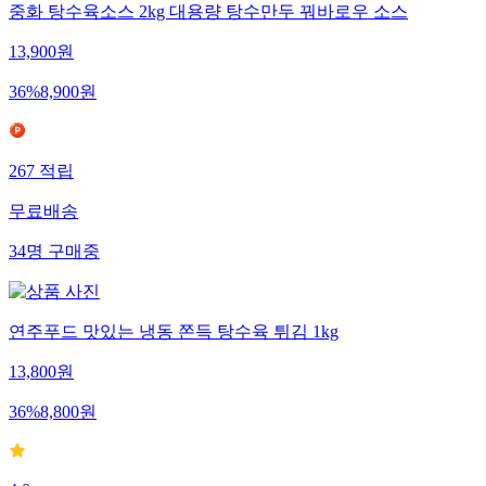
중화 탕수육소스 2kg 대용량 탕수만두 꿔바로우 소스
13,900
원
36
%
8,900
원
267
적립
무료배송
34
명
구매중
연주푸드 맛있는 냉동 쫀득 탕수육 튀김 1kg
13,800
원
36
%
8,800
원