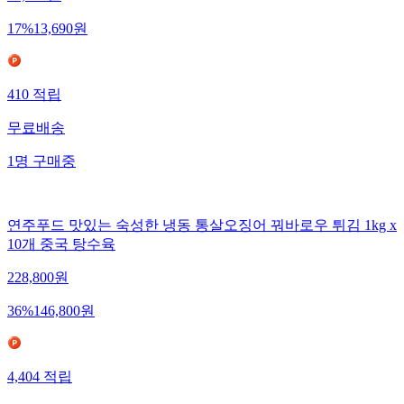
16,430
원
17
%
13,690
원
410
적립
무료배송
1
명
구매중
연주푸드 맛있는 숙성한 냉동 통살오징어 꿔바로우 튀김 1kg x
10개 중국 탕수육
228,800
원
36
%
146,800
원
4,404
적립