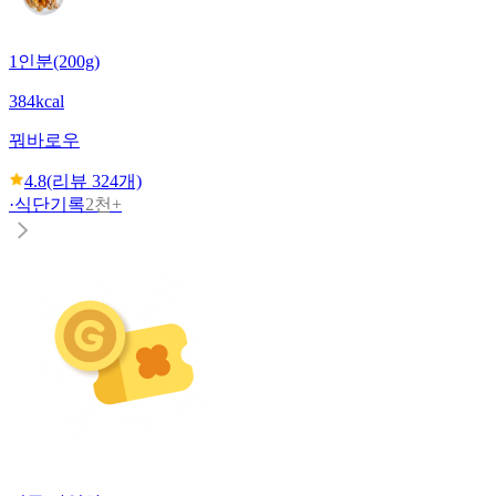
1인분(200g)
384kcal
꿔바로우
4.8
(리뷰
324
개)
·
식단기록
2천+