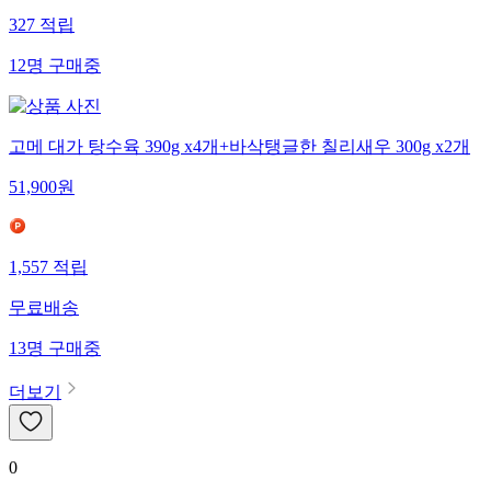
327
적립
12
명
구매중
고메 대가 탕수육 390g x4개+바삭탱글한 칠리새우 300g x2개
51,900
원
1,557
적립
무료배송
13
명
구매중
더보기
0