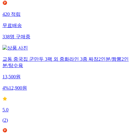
420
적립
무료배송
338
명
구매중
교동 중국집 군만두 3팩 외 중화라인 3종 짜장2인분/짬뽕2인
분/탕수육
13,500
원
4
%
12,900
원
5.0
(
2
)