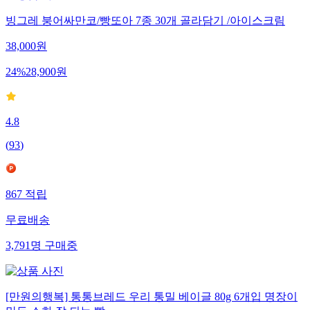
빙그레 붕어싸만코/빵또아 7종 30개 골라담기 /아이스크림
38,000
원
24
%
28,900
원
4.8
(
93
)
867
적립
무료배송
3,791
명
구매중
[만원의행복] 통통브레드 우리 통밀 베이글 80g 6개입 명장이