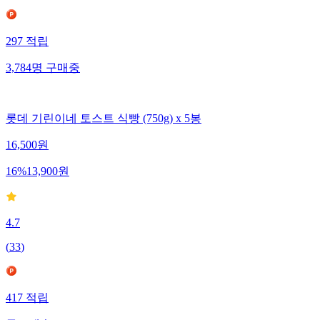
297
적립
3,784
명
구매중
롯데 기린이네 토스트 식빵 (750g) x 5봉
16,500
원
16
%
13,900
원
4.7
(
33
)
417
적립