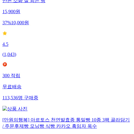
만든 소화 잘 되는 빵
15,900
원
37
%
10,000
원
4.5
(
1,043
)
300
적립
무료배송
113,536
명
구매중
[만원의행복] 아르토스 천연발효종 통밀빵 10종 3팩 골라담기
/ 주문후제빵 모닝빵 식빵 카카오 흑임자 옥수