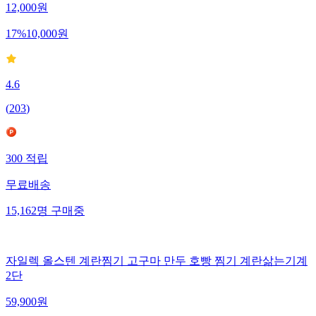
12,000
원
17
%
10,000
원
4.6
(
203
)
300
적립
무료배송
15,162
명
구매중
자일렉 올스텐 계란찜기 고구마 만두 호빵 찜기 계란삶는기계
2단
59,900
원