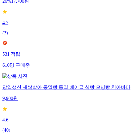
26
%
17,700
원
4.7
(
3
)
531
적립
610
명
구매중
당일생산 새싹발아 통밀빵 통밀 베이글 식빵 모닝빵 치아바타
9,900
원
4.6
(
40
)