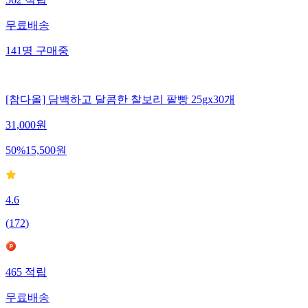
562
적립
무료배송
141
명
구매중
[참다올] 담백하고 달콤한 찰보리 팥빵 25gx30개
31,000
원
50
%
15,500
원
4.6
(
172
)
465
적립
무료배송