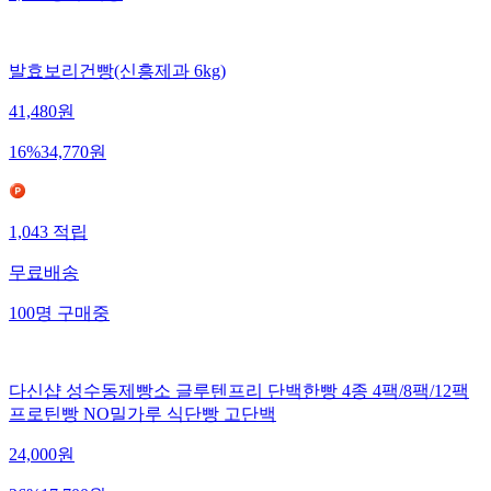
발효보리건빵(신흥제과 6kg)
41,480
원
16
%
34,770
원
1,043
적립
무료배송
100
명
구매중
다신샵 성수동제빵소 글루텐프리 단백한빵 4종 4팩/8팩/12팩
프로틴빵 NO밀가루 식단빵 고단백
24,000
원