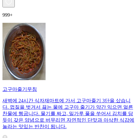
999+
고구마줄기무침
새벽에 24시간 식자재마트에 가서 고구마줄기 3단을 샀습니
다. 껍질을 벗겨서 끓는 물에 고구마 줄기가 약간 익으면 얼른
찬물에 헹굽니다. 물기를 짜고, 밀가루 풀을 쑤어서 김치를 담
듯이 갖은 양념으로 버무리면 자연적인 단맛과 아삭한 식감에
놀라는 맛있는 반찬이 됩니다.