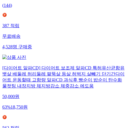
(
144
)
387
적립
무료배송
4,528
명
구매중
[다이어트 알파CD] 다이어트 보조제 알파CD 특허유산균함유
뱃살 배둘레 허리둘레 팔뚝살 등살 허벅지 살빼기 단기간다이
어트 운동할때 고함량 알파CD 과식후 빵순이 밥순이 탄수화
물컷팅 내장지방 체지방감소 체중감소 에도움
50,000
원
63
%
18,750
원