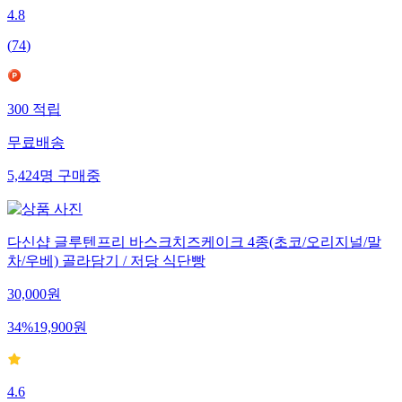
4.8
(
74
)
300
적립
무료배송
5,424
명
구매중
다신샵 글루텐프리 바스크치즈케이크 4종(초코/오리지널/말
차/우베) 골라담기 / 저당 식단빵
30,000
원
34
%
19,900
원
4.6