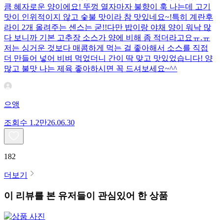
큼 혜자로운 양이에요! 뚜껑 열자마자 불향이 훅 나는데 고기
맛이 인위적이지 않고 숯불 맛이라 참 맛있네요~!특히 계란후
라이 2개 올려주는 센스는 굳!! ​다만 밥이랑 야채 양이 워낙 많
다 보니까 기본 고추장 소스가 양에 비해 좀 적더라고요ㅠ.ㅠ
저는 싱거운 것보다 매콤하게 먹는 걸 좋아해서 소스를 직접
더 만들어 넣어 비벼 먹었더니 간이 딱 맞고 맛있었습니다! 양
많고 불맛 나는 제육 좋아하시면 꼭 드셔보세요~^^
으앵
조회수
1.2만
26.06.30
182
더보기
이 리뷰를 본 유저들이 관심있어 한 상품