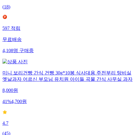
(
18
)
597
적립
무료배송
4,108
명
구매중
미니 보리건빵 간식 건빵 30g*10봉 식사대용 주전부리 탕비실
옛날과자 어르신 부모님 유치원 아이들 곡물 간식 사무실 과자
8,000
원
41
%
4,700
원
4.7