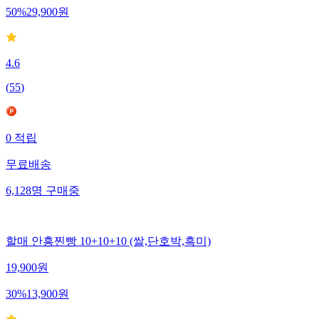
50
%
29,900
원
4.6
(
55
)
0
적립
무료배송
6,128
명
구매중
할매 안흥찐빵 10+10+10 (쌀,단호박,흑미)
19,900
원
30
%
13,900
원