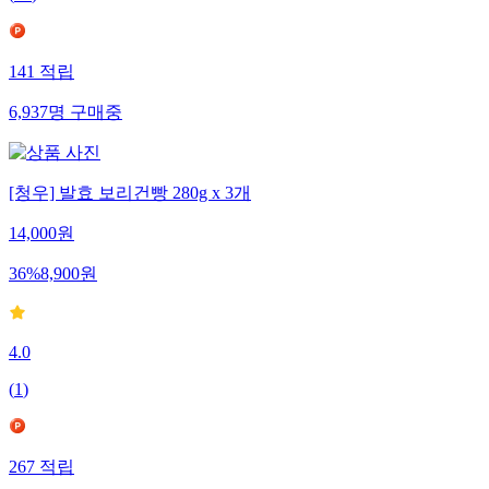
(
45
)
141
적립
6,937
명
구매중
[청우] 발효 보리건빵 280g x 3개
14,000
원
36
%
8,900
원
4.0
(
1
)
267
적립