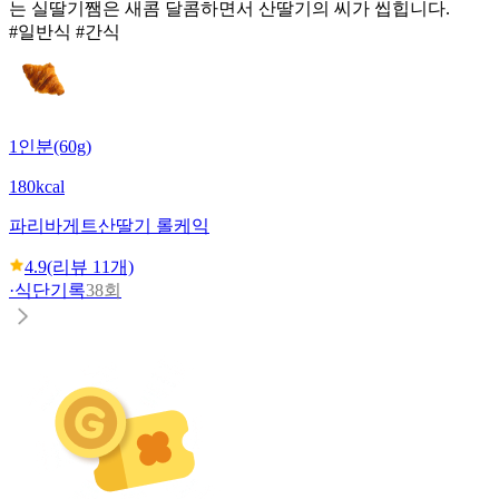
는 실딸기쨈은 새콤 달콤하면서 산딸기의 씨가 씹힙니다.
#일반식 #간식
1인분(60g)
180kcal
파리바게트
산딸기 롤케익
4.9
(리뷰
11
개)
·
식단기록
38회