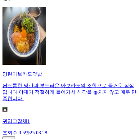
명란아보카도덮밥
짭조름한 명란과 부드러운 아보카도의 조합으로 즐거운 점심
입니다 야채가 적절하게 들어가서 식감을 놓치지 않고 매우 만
족합니다.
귀염그잡채1
조회수
9.5만
25.08.28