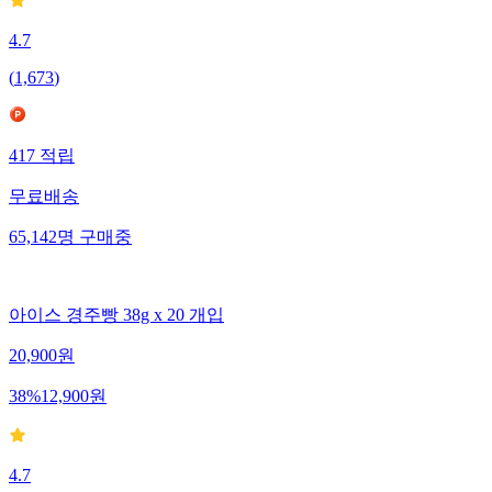
4.7
(
1,673
)
417
적립
무료배송
65,142
명
구매중
아이스 경주빵 38g x 20 개입
20,900
원
38
%
12,900
원
4.7