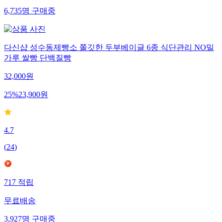
6,735
명
구매중
다신샵 성수동제빵소 쫄깃한 두부베이글 6종 식단관리 NO밀
가루 쌀빵 단백질빵
32,000
원
25
%
23,900
원
4.7
(
24
)
717
적립
무료배송
3,927
명
구매중