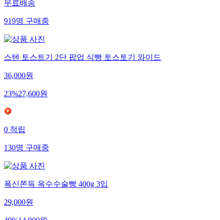
무료배송
919
명
구매중
스텐 토스트기 2단 팝업 식빵 토스토기 와이드
36,000
원
23
%
27,600
원
0
적립
130
명
구매중
폭신쫀득 옥수수술빵 400g 3입
29,000
원