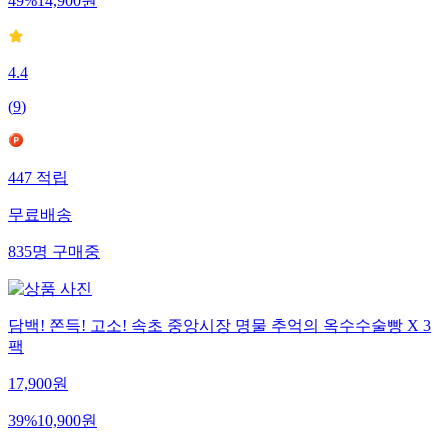
49
%
14,900
원
4.4
(
9
)
447
적립
무료배송
835
명
구매중
담백! 쫀득! 고소! 속초 중앙시장 명물 추억의 옥수수술빵 X 3
팩
17,900
원
39
%
10,900
원