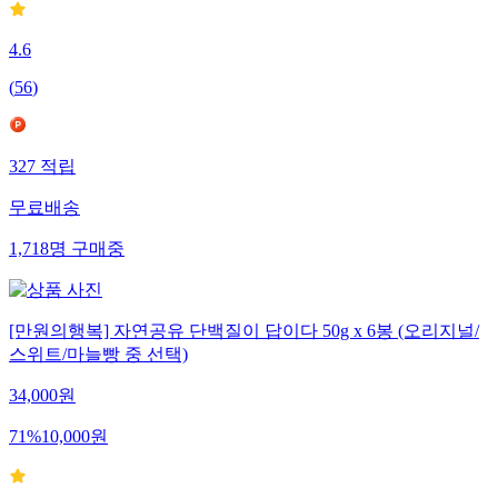
4.6
(
56
)
327
적립
무료배송
1,718
명
구매중
[만원의행복] 자연공유 단백질이 답이다 50g x 6봉 (오리지널/
스위트/마늘빵 중 선택)
34,000
원
71
%
10,000
원