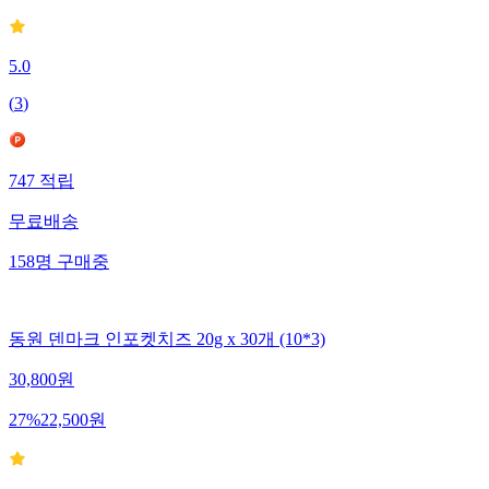
5.0
(
3
)
747
적립
무료배송
158
명
구매중
동원 덴마크 인포켓치즈 20g x 30개 (10*3)
30,800
원
27
%
22,500
원