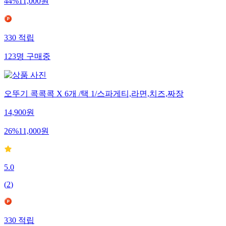
44
%
11,000
원
330
적립
123
명
구매중
오뚜기 콕콕콕 X 6개 /택 1/스파게티,라면,치즈,짜장
14,900
원
26
%
11,000
원
5.0
(
2
)
330
적립