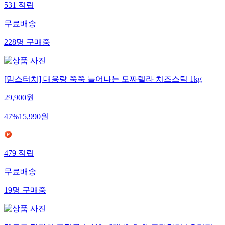
531
적립
무료배송
228
명
구매중
[맘스터치] 대용량 쭉쭉 늘어나는 모짜렐라 치즈스틱 1kg
29,900
원
47
%
15,990
원
479
적립
무료배송
19
명
구매중