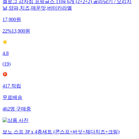
켈로그 감자칩 프링글스 110g 6개 (2+2+2) 골라담기 / 오리지
날,양파,치즈,매운맛,버터카라멜
17,900
원
22
%
13,900
원
4.8
(
19
)
417
적립
무료배송
462
명
구매중
보노 스프 3P x 4종세트 (콘스프+버섯+체다치즈+크림)