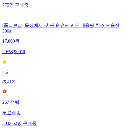
775
명
구매중
[품질보장] 목장에서 갓 짠 원유로 만든 대용량 치즈 모음전
300g
17,800
원
50
%
8,900
원
4.5
(
5,412
)
267
적립
무료배송
303,052
명
구매중