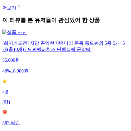
더보기
이 리뷰를 본 유저들이 관심있어 한 상품
[최저가도전] 저당 곤약현미떡마리 쫀득 통모짜외 5종 5개+5
개(총10개) / 모짜렐라치즈 단백질떡 곤약떡
35,000
원
46
%
18,900
원
4.8
(
61
)
567
적립