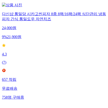
다신샵 통밀당 시카고씬피자 8종 8팩/16팩/24팩 식단관리 냉동
피자 간식 통밀도우 자연치즈
24,000
원
9
%
21,900
원
4.3
(
7
)
657
적립
무료배송
758
명
구매중