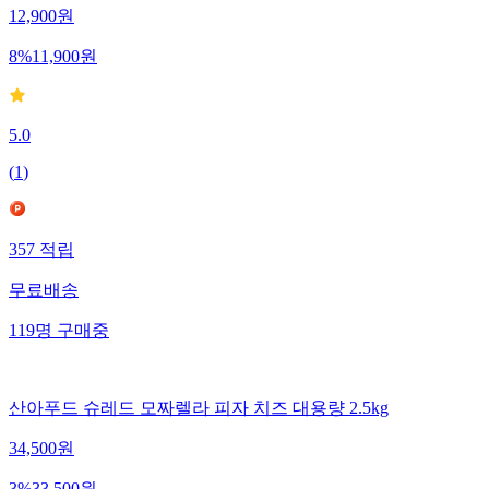
12,900
원
8
%
11,900
원
5.0
(
1
)
357
적립
무료배송
119
명
구매중
산아푸드 슈레드 모짜렐라 피자 치즈 대용량 2.5kg
34,500
원
3
%
33,500
원