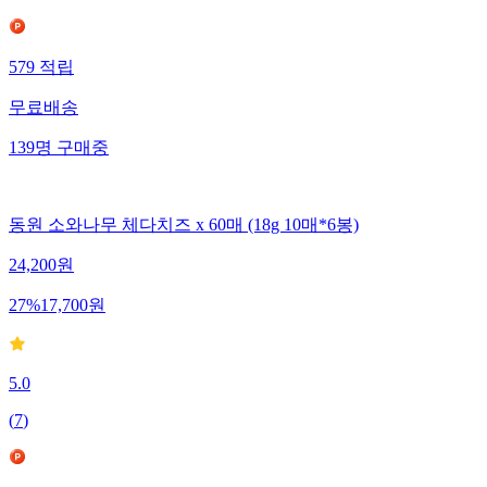
579
적립
무료배송
139
명
구매중
동원 소와나무 체다치즈 x 60매 (18g 10매*6봉)
24,200
원
27
%
17,700
원
5.0
(
7
)