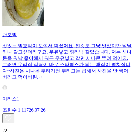
단호박
맛있는 밤호박이 보여서 쪄줬어요. 찐것도 그냥 맛있지만 달달
하니 갈고싶더라구요. 우유넣고 휘리닉 갈았습니다. 저는 시나
몬을 워낙 좋아해서 뭐든 우유넣고 갈면 시나몬 뿌려 먹어요.
그러면 우리집 식탁이 바로 스타빡스가 되는 매직이 펼쳐집니
다~사진은 시나몬 뿌리기전.뿌리고는 급해서 사진을 안 찍어
버리고 먹어버린.ㅋ
이리스1
조회수
1,117
26.07.26
22