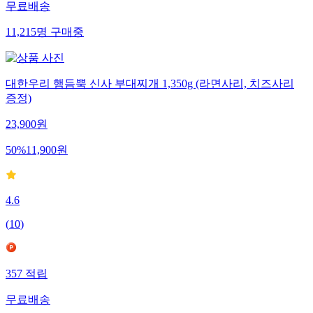
무료배송
11,215
명
구매중
대한우리 햄듬뿍 신사 부대찌개 1,350g (라면사리, 치즈사리
증정)
23,900
원
50
%
11,900
원
4.6
(
10
)
357
적립
무료배송