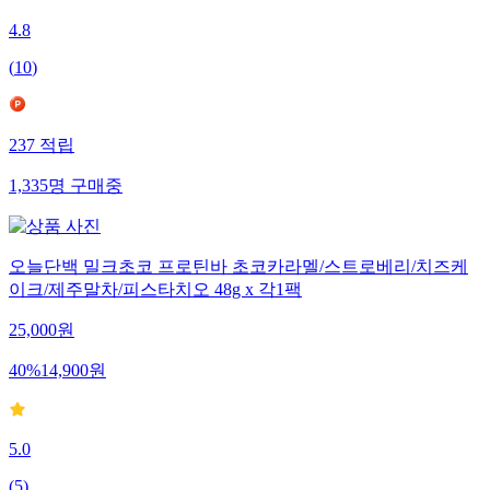
4.8
(
10
)
237
적립
1,335
명
구매중
오늘단백 밀크초코 프로틴바 초코카라멜/스트로베리/치즈케
이크/제주말차/피스타치오 48g x 각1팩
25,000
원
40
%
14,900
원
5.0
(
5
)