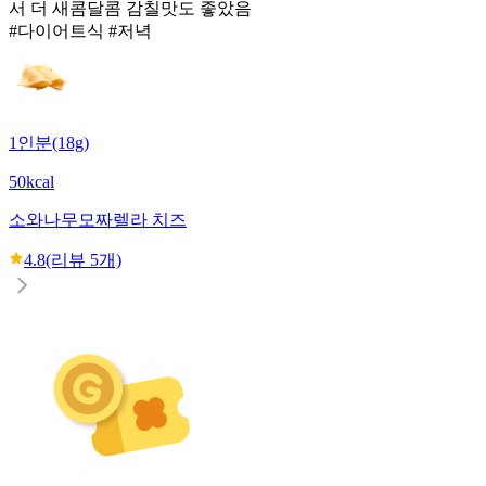
서 더 새콤달콤 감칠맛도 좋았음
#다이어트식 #저녁
1인분(18g)
50kcal
소와나무
모짜렐라 치즈
4.8
(리뷰
5
개)