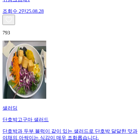
조회수
2만
25.08.28
793
샐러딩
단호박고구마 샐러드
단호박과 두부 블럭이 같이 있는 샐러드로 단호박 달달한 맛과
야채의 아싹이는 식감이 매우 조화롭습니다.