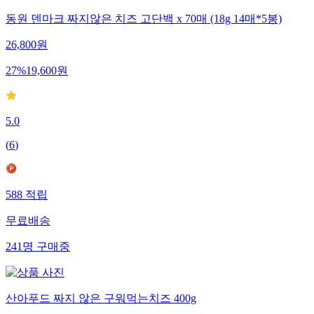
동원 덴마크 짜지않은 치즈 고단백 x 70매 (18g 14매*5봉)
26,800
원
27
%
19,600
원
5.0
(
6
)
588
적립
무료배송
241
명
구매중
산아푸드 짜지 않은 구워먹는치즈 400g