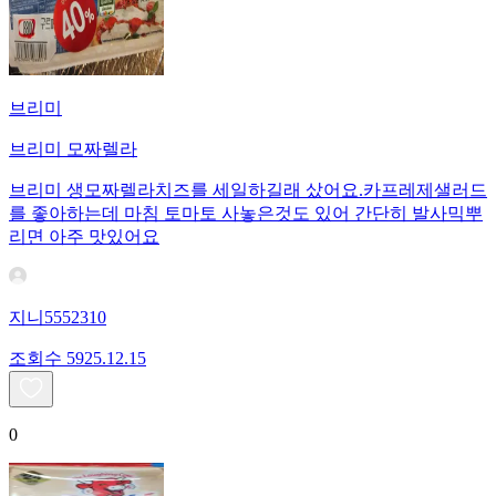
브리미
브리미 모짜렐라
브리미 생모짜렐라치즈를 세일하길래 샀어요.카프레제샐러드
를 좋아하는데 마침 토마토 사놓은것도 있어 간단히 발사믹뿌
리면 아주 맛있어요
지니5552310
조회수
59
25.12.15
0