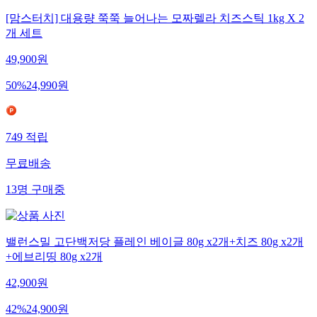
[맘스터치] 대용량 쭉쭉 늘어나는 모짜렐라 치즈스틱 1kg X 2
개 세트
49,900
원
50
%
24,990
원
749
적립
무료배송
13
명
구매중
밸런스밀 고단백저당 플레인 베이글 80g x2개+치즈 80g x2개
+에브리띵 80g x2개
42,900
원
42
%
24,900
원