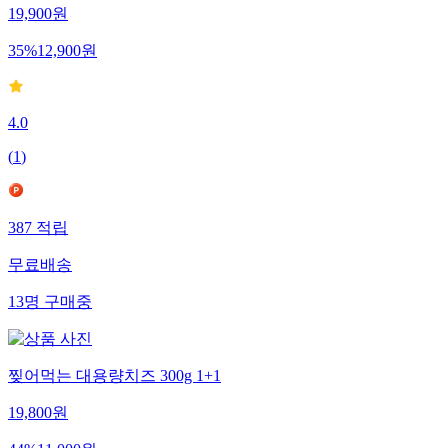
19,900
원
35
%
12,900
원
4.0
(
1
)
387
적립
무료배송
13
명
구매중
찢어먹는 대용량치즈 300g 1+1
19,800
원