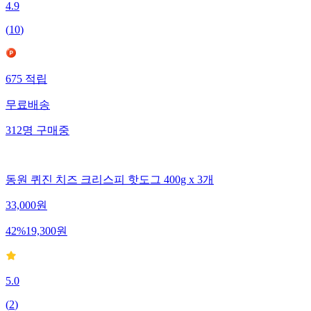
4.9
(
10
)
675
적립
무료배송
312
명
구매중
동원 퀴진 치즈 크리스피 핫도그 400g x 3개
33,000
원
42
%
19,300
원
5.0
(
2
)