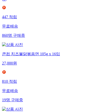
447
적립
무료배송
860
명
구매중
큰컵 치즈불닭볶음면 105g x 16입
27,000
원
810
적립
무료배송
19
명
구매중