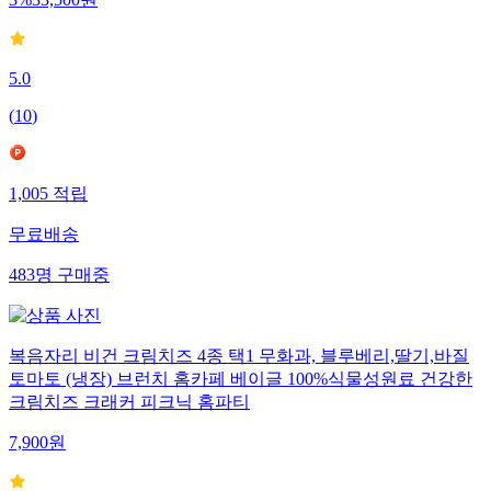
5.0
(
10
)
1,005
적립
무료배송
483
명
구매중
복음자리 비건 크림치즈 4종 택1 무화과, 블루베리,딸기,바질
토마토 (냉장) 브런치 홈카페 베이글 100%식물성원료 건강한
크림치즈 크래커 피크닉 홈파티
7,900
원