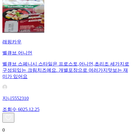
래핑카우
벨큐브 어니언
벨큐브 스페니시 스타일은 프로스토,어니언,초리조 세가지로
구성되있는 크림치즈예요. 개별포장으로 여러가지맛보는 재
미가 있어요
지니5552310
조회수
60
25.12.25
0