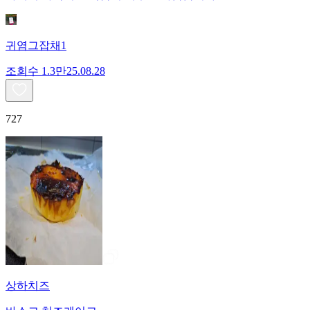
귀염그잡채1
조회수
1.3만
25.08.28
727
상하치즈