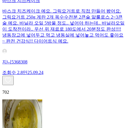
바스크 치즈케이크
바스크 치즈케이크 예요. 그릭요거트로 직접 만들어 봤어요.
그릭요거트 250g 계란 2개 옥수수전분 2큰술 알룰로스 2~3큰
술 예요. 바닐라 오일 5방울 정도.. 넣어야 하는데.. 바닐라오일
이 도착전이라.. 우선 위 재료로 180도에서 20분정도 완성!!!!
냉동장고에 넣어두고 먹고 냉동실에 넣어놓고 먹어도 좋아요
~ 완전 건강식!! 다이어트식 예요.
지니5368308
조회수
2.8만
25.09.24
702