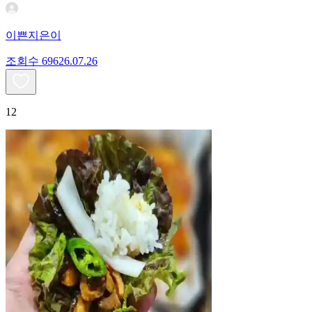
이쁜지은이
조회수
696
26.07.26
12