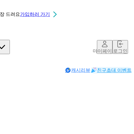
0장
드려요
가입하러 가기
마이페이지
로그인
캐시리뷰
친구초대 이벤트