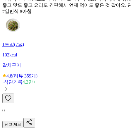
좋고 맛도 좋고 요리도 간편해서 언제 먹어도 좋은 것 같아요. 
#일반식 #아침
1토막(75g)
102kcal
갈치구이
4.8
(리뷰
359
개)
·
식단기록
4.3만+
0
신고·제보