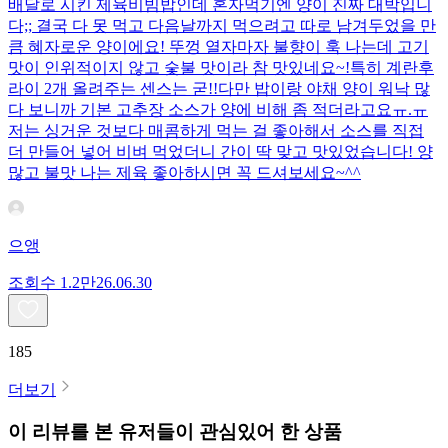
배달로 시킨 제육비빔밥인데 혼자먹기엔 양이 진짜 대박입니
다;; 결국 다 못 먹고 다음날까지 먹으려고 따로 남겨두었을 만
큼 혜자로운 양이에요! 뚜껑 열자마자 불향이 훅 나는데 고기
맛이 인위적이지 않고 숯불 맛이라 참 맛있네요~!특히 계란후
라이 2개 올려주는 센스는 굳!! ​다만 밥이랑 야채 양이 워낙 많
다 보니까 기본 고추장 소스가 양에 비해 좀 적더라고요ㅠ.ㅠ
저는 싱거운 것보다 매콤하게 먹는 걸 좋아해서 소스를 직접
더 만들어 넣어 비벼 먹었더니 간이 딱 맞고 맛있었습니다! 양
많고 불맛 나는 제육 좋아하시면 꼭 드셔보세요~^^
으앵
조회수
1.2만
26.06.30
185
더보기
이 리뷰를 본 유저들이 관심있어 한 상품