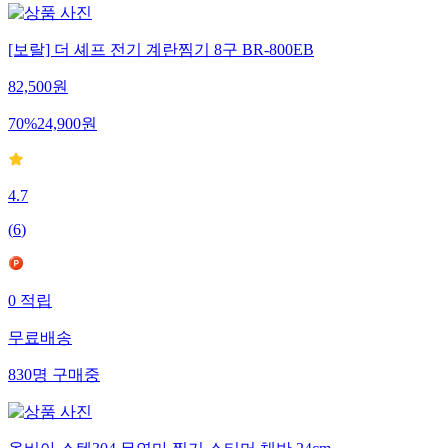
[보랄] 더 셰프 전기 계란찜기 8구 BR-800EB
82,500
원
70
%
24,900
원
4.7
(
6
)
0
적립
무료배송
830
명
구매중