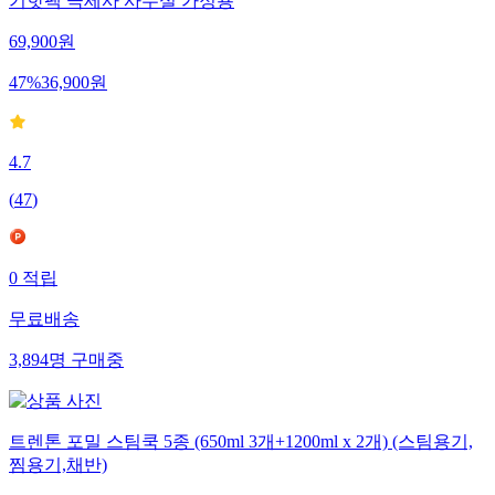
기핫팩 극세사 사무실 가정용
69,900
원
47
%
36,900
원
4.7
(
47
)
0
적립
무료배송
3,894
명
구매중
트렌톤 포밀 스팀쿡 5종 (650ml 3개+1200ml x 2개) (스팀용기,
찜용기,채반)