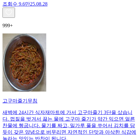
조회수
9.6만
25.08.28
999+
고구마줄기무침
새벽에 24시간 식자재마트에 가서 고구마줄기 3단을 샀습니
다. 껍질을 벗겨서 끓는 물에 고구마 줄기가 약간 익으면 얼른
찬물에 헹굽니다. 물기를 짜고, 밀가루 풀을 쑤어서 김치를 담
듯이 갖은 양념으로 버무리면 자연적인 단맛과 아삭한 식감에
놀라는 맛있는 반찬이 됩니다.