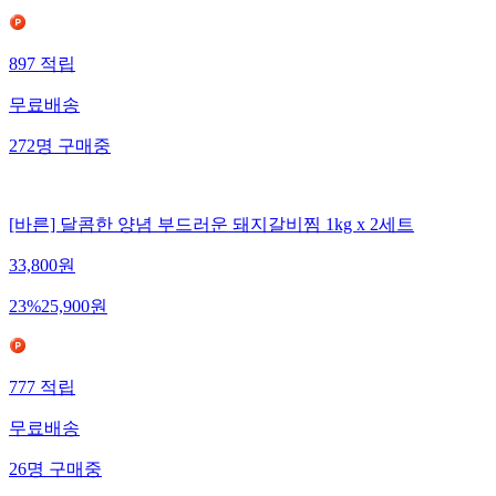
897
적립
무료배송
272
명
구매중
[바른] 달콤한 양념 부드러운 돼지갈비찜 1kg x 2세트
33,800
원
23
%
25,900
원
777
적립
무료배송
26
명
구매중