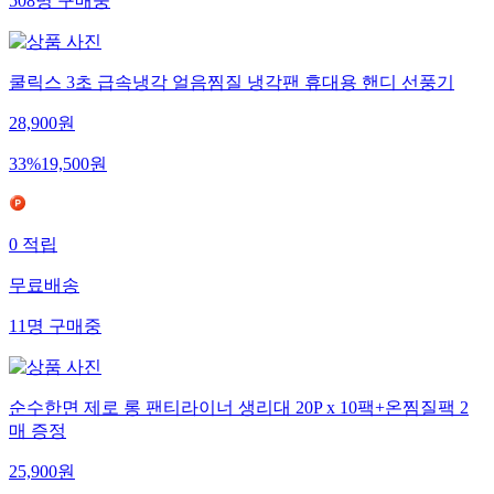
508
명
구매중
쿨릭스 3초 급속냉각 얼음찜질 냉각팬 휴대용 핸디 선풍기
28,900
원
33
%
19,500
원
0
적립
무료배송
11
명
구매중
순수한면 제로 롱 팬티라이너 생리대 20P x 10팩+온찜질팩 2
매 증정
25,900
원