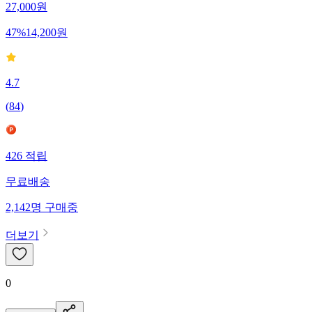
27,000
원
47
%
14,200
원
4.7
(
84
)
426
적립
무료배송
2,142
명
구매중
더보기
0