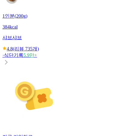
1인분(200g)
384kcal
샤브샤브
4.8
(리뷰
735
개)
·
식단기록
5.9만+