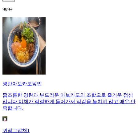
999+
명란아보카도덮밥
짭조름한 명란과 부드러운 아보카도의 조합으로 즐거운 점심
입니다 야채가 적절하게 들어가서 식감을 놓치지 않고 매우 만
족합니다.
귀염그잡채1