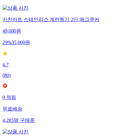
키친아트 스테인리스 계란찜기 2단 에그쿠커
49,000
원
29
%
35,000
원
4.7
(
80
)
0
적립
무료배송
4,285
명
구매중