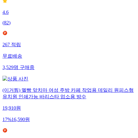
4.6
(
82
)
267
적립
무료배송
3,529
명
구매중
(이거찜) 멜빵 앞치마 여성 주방 카페 작업용 데일리 원피스형
유치원 인쇄가능 바리스타 업소용 방수
19,910
원
17
%
16,590
원