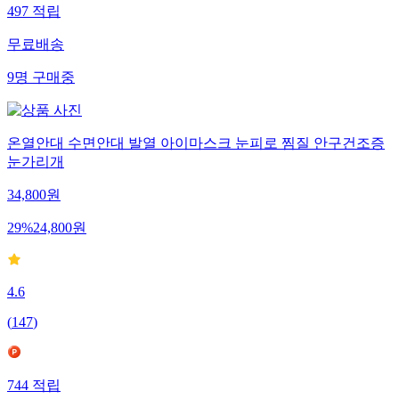
497
적립
무료배송
9
명
구매중
온열안대 수면안대 발열 아이마스크 눈피로 찜질 안구건조증
눈가리개
34,800
원
29
%
24,800
원
4.6
(
147
)
744
적립