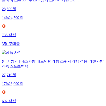
올비아 스텐304 무연마 찜기 스티머 채반 24cm
28,500
원
14
%
24,500
원
735
적립
3
명
구매중
(이거찜) 테니스가방 배드민턴가방 스쿼시가방 겸용 라켓가방
라켓스포츠백팩
27,710
원
17
%
23,090
원
692
적립