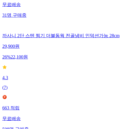
무료배송
31
명
구매중
까사니 2단 스텐 찜기 더블돔웍 전골냄비 인덕션가능 28cm
29,900
원
26
%
22,100
원
4.3
(
7
)
663
적립
무료배송