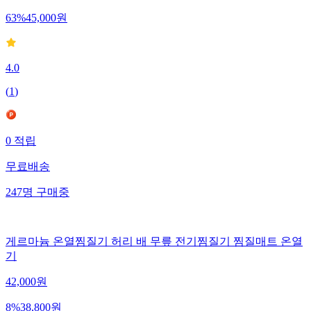
63
%
45,000
원
4.0
(
1
)
0
적립
무료배송
247
명
구매중
게르마늄 온열찜질기 허리 배 무릎 전기찜질기 찜질매트 온열
기
42,000
원
8
%
38,800
원