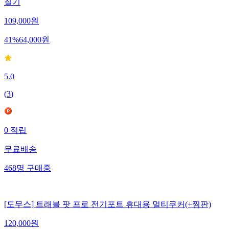
질기
109,000
원
41
%
64,000
원
5.0
(
3
)
0
적립
무료배송
468
명
구매중
[도무스] 트래블 팟 프로 전기포트 휴대용 멀티쿠커(+찜판)
120,000
원