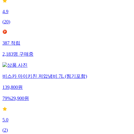
4.9
(
20
)
387
적립
2,183
명
구매중
비스카 마이키친 저압냄비 7L (찜기포함)
139,800
원
79
%
29,900
원
5.0
(
2
)