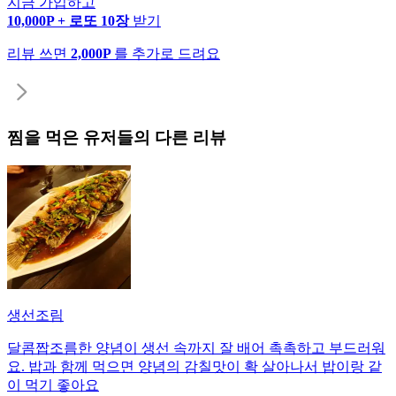
지금 가입하고
10,000P + 로또 10장
받기
리뷰 쓰면
2,000P
를 추가로 드려요
찜
을 먹은 유저들의 다른 리뷰
생선조림
달콤짭조름한 양념이 생선 속까지 잘 배어 촉촉하고 부드러워
요. 밥과 함께 먹으면 양념의 감칠맛이 확 살아나서 밥이랑 같
이 먹기 좋아요