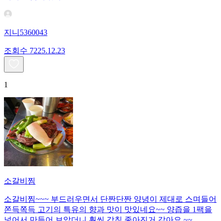
지니5360043
조회수
72
25.12.23
1
소갈비찜
소갈비찜~~~ 부드러우면서 단짠단짠 양녕이 제대로 스며들어
쫀득쪽득 고기의 특유의 향과 맛이 맛있네요~~ 양즙을 1팩을
넣어서 만들어 보았더니 훨씬 감칠 좋아진거 같아요 ~~