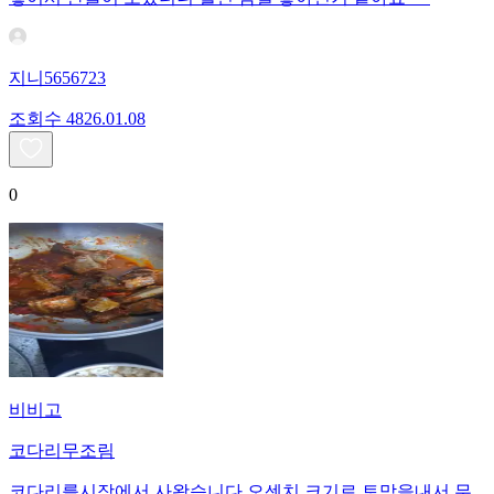
지니5656723
조회수
48
26.01.08
0
비비고
코다리무조림
코다리를시장에서 사왔습니다 오센치 크기로 토막을내서 무