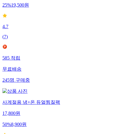
25
%
19,500
원
4.7
(
7
)
585
적립
무료배송
245
명
구매중
사계절용 냉+온 듀얼찜질팩
17,800
원
50
%
8,900
원