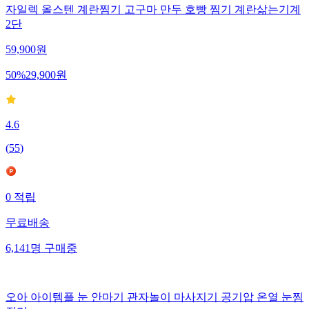
자일렉 올스텐 계란찜기 고구마 만두 호빵 찜기 계란삶는기계
2단
59,900
원
50
%
29,900
원
4.6
(
55
)
0
적립
무료배송
6,141
명
구매중
오아 아이템플 눈 안마기 관자놀이 마사지기 공기압 온열 눈찜