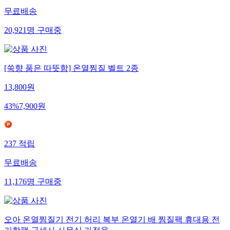
무료배송
20,921
명
구매중
[쑥향 품은 따뜻함] 온열찜질 벨트 2종
13,800
원
43
%
7,900
원
237
적립
무료배송
11,176
명
구매중
오아 온열찜질기 전기 허리 복부 온열기 배 찜질팩 휴대용 전