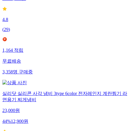
4.8
(
29
)
1,164
적립
무료배송
3,358
명
구매중
실리닷 실리콘 사각 냄비 3type 6color 전자레인지 계란찜기 라
면용기 찌게냄비
23,000
원
44
%
12,900
원