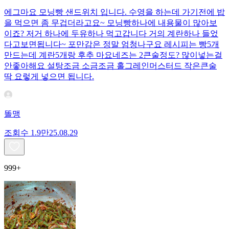
에그마요 모닝빵 샌드위치 입니다. 수영을 하는데 가기전에 밥
을 먹으면 좀 무겁더라고요~ 모닝빵하나에 내용물이 많아보
이죠? 저거 하나에 두유하나 먹고갑니다 거의 계란하나 들었
다고보면됩니다~ 포만감은 정말 엄청나구요 레시피는 빵5개
만드는데 계란5개랑 후추 마요네즈는 2큰술정도? 많이넣는걸
안좋아해요 설탕조금 소금조금 홀그레인머스터드 작은큰술
딱 요렇게 넣으면 됩니다.
똘맹
조회수
1.9만
25.08.29
999+