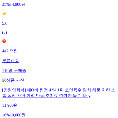
35
%
14,900
원
5.0
(
3
)
447
적립
무료배송
116
명
구매중
[만원의행복] 네O버 평점 4.94 1위 코인육수 멸치 해물 치킨 스
톡 동전 간편 한알 만능 조미료 깐깐한 육수 120g
11,900
원
16
%
10,000
원