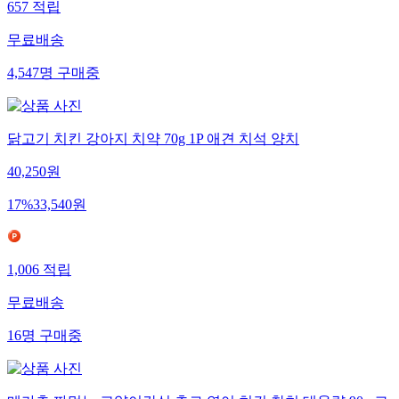
657
적립
무료배송
4,547
명
구매중
닭고기 치킨 강아지 치약 70g 1P 애견 치석 양치
40,250
원
17
%
33,540
원
1,006
적립
무료배송
16
명
구매중