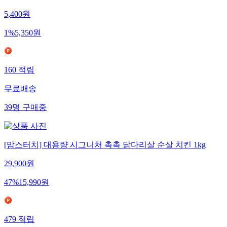
5,400
원
1
%
5,350
원
160
적립
무료배송
39
명
구매중
[맘스터치] 대용량 시그니처 촉촉 닭다리살 순살 치킨 1kg
29,900
원
47
%
15,990
원
479
적립