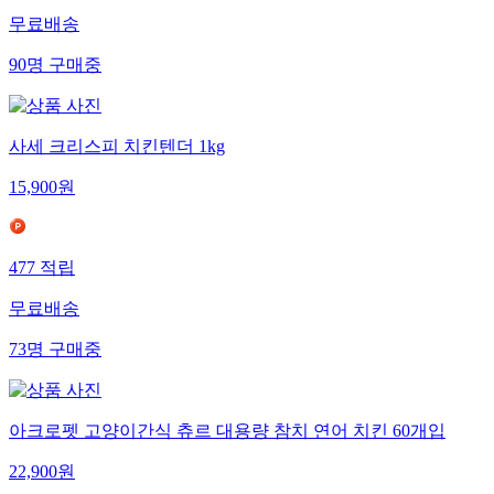
무료배송
90
명
구매중
사세 크리스피 치킨텐더 1kg
15,900
원
477
적립
무료배송
73
명
구매중
아크로펫 고양이간식 츄르 대용량 참치 연어 치킨 60개입
22,900
원