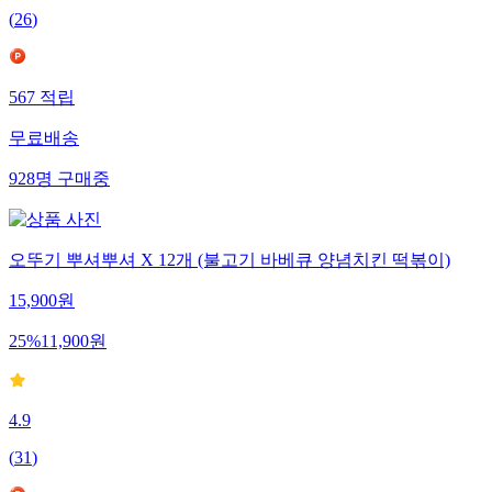
(
26
)
567
적립
무료배송
928
명
구매중
오뚜기 뿌셔뿌셔 X 12개 (불고기 바베큐 양념치킨 떡볶이)
15,900
원
25
%
11,900
원
4.9
(
31
)