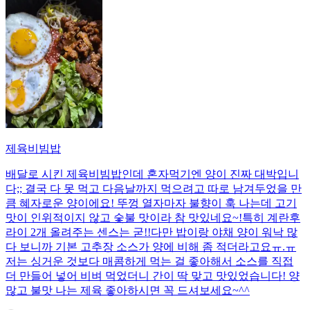
제육비빔밥
배달로 시킨 제육비빔밥인데 혼자먹기엔 양이 진짜 대박입니
다;; 결국 다 못 먹고 다음날까지 먹으려고 따로 남겨두었을 만
큼 혜자로운 양이에요! 뚜껑 열자마자 불향이 훅 나는데 고기
맛이 인위적이지 않고 숯불 맛이라 참 맛있네요~!특히 계란후
라이 2개 올려주는 센스는 굳!! ​다만 밥이랑 야채 양이 워낙 많
다 보니까 기본 고추장 소스가 양에 비해 좀 적더라고요ㅠ.ㅠ
저는 싱거운 것보다 매콤하게 먹는 걸 좋아해서 소스를 직접
더 만들어 넣어 비벼 먹었더니 간이 딱 맞고 맛있었습니다! 양
많고 불맛 나는 제육 좋아하시면 꼭 드셔보세요~^^