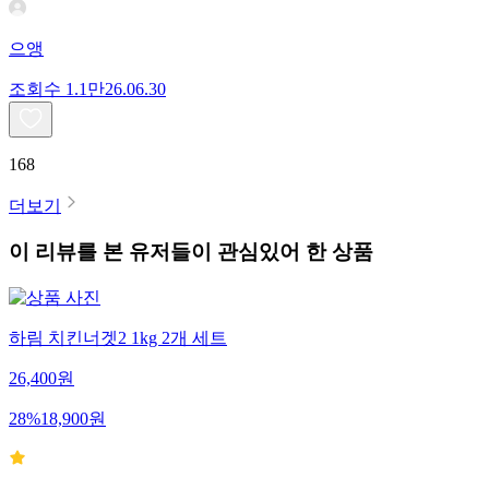
으앵
조회수
1.1만
26.06.30
168
더보기
이 리뷰를 본 유저들이 관심있어 한 상품
하림 치킨너겟2 1kg 2개 세트
26,400
원
28
%
18,900
원