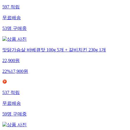
597
적립
무료배송
53
명
구매중
맛닭가슴살 바베큐맛 100g 5개 + 갈비치킨 230g 1개
22,900
원
22
%
17,900
원
537
적립
무료배송
59
명
구매중