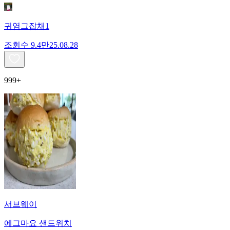
귀염그잡채1
조회수
9.4만
25.08.28
999+
서브웨이
에그마요 샌드위치