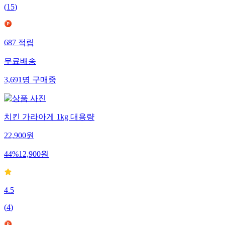
(
15
)
687
적립
무료배송
3,691
명
구매중
치킨 가라아게 1kg 대용량
22,900
원
44
%
12,900
원
4.5
(
4
)