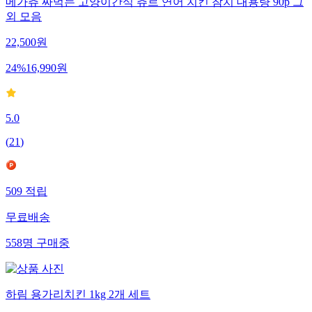
메가츄 짜먹는 고양이간식 츄르 연어 치킨 참치 대용량 90p 그
외 모음
22,500
원
24
%
16,990
원
5.0
(
21
)
509
적립
무료배송
558
명
구매중
하림 용가리치킨 1kg 2개 세트