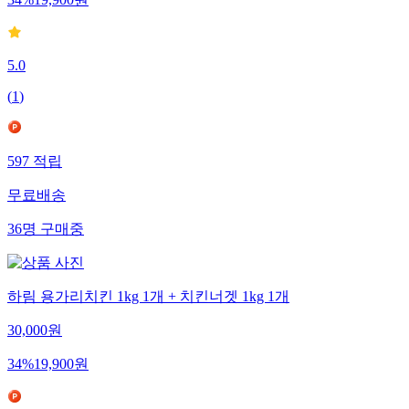
5.0
(
1
)
597
적립
무료배송
36
명
구매중
하림 용가리치킨 1kg 1개 + 치킨너겟 1kg 1개
30,000
원
34
%
19,900
원