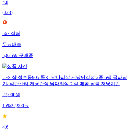
4.8
(
323
)
567
적립
무료배송
5,825
명
구매중
다신샵 성수동905 쫄깃 닭다리살 저당닭강정 2종 6팩 골라담
기/ 식단관리 저당간식 닭다리살순살 매콤 달콤 저당치킨
27,000
원
15
%
22,900
원
4.6