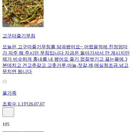
고구마줄기무침
오늘은 고구마줄기무침를 담궈봤어요~ 어렸을적에 친정엄마
가 자주 해 주시던 무침입니다 지금은 돌아가셔서 안 계시지만
제가 비슷하게 훙내를 내 봤어요 줄기 껍질벗기고 끓는물에 3
분데치고 건고추갈고 고춧가루,마늘,젓갈,깨,매실청조금.넘고
무치면 됩니다
울가족
조회수
1.1만
26.07.07
105