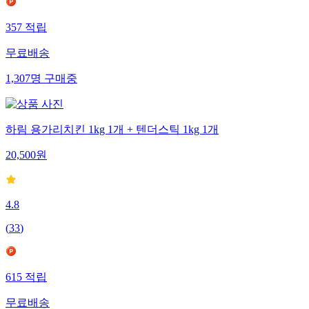
357
적립
무료배송
1,307
명
구매중
하림 용가리치킨 1kg 1개 + 텐더스틱 1kg 1개
20,500
원
4.8
(
33
)
615
적립
무료배송