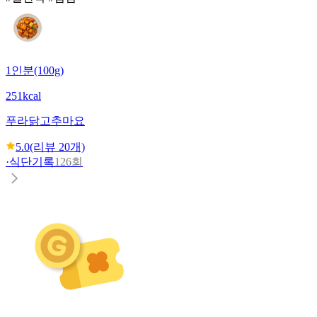
1인분(100g)
251kcal
푸라닭
고추마요
5.0
(리뷰
20
개)
·
식단기록
126회