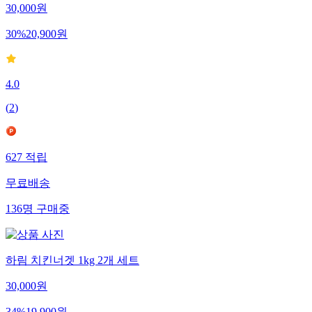
30,000
원
30
%
20,900
원
4.0
(
2
)
627
적립
무료배송
136
명
구매중
하림 치킨너겟 1kg 2개 세트
30,000
원
34
%
19,900
원