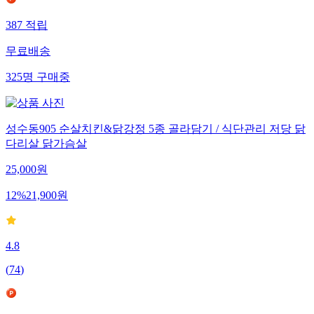
387
적립
무료배송
325
명
구매중
성수동905 순살치킨&닭강정 5종 골라담기 / 식단관리 저당 닭
다리살 닭가슴살
25,000
원
12
%
21,900
원
4.8
(
74
)