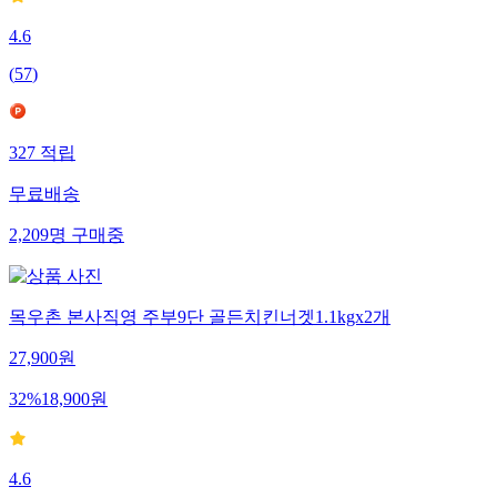
4.6
(
57
)
327
적립
무료배송
2,209
명
구매중
목우촌 본사직영 주부9단 골든치킨너겟1.1kgx2개
27,900
원
32
%
18,900
원
4.6