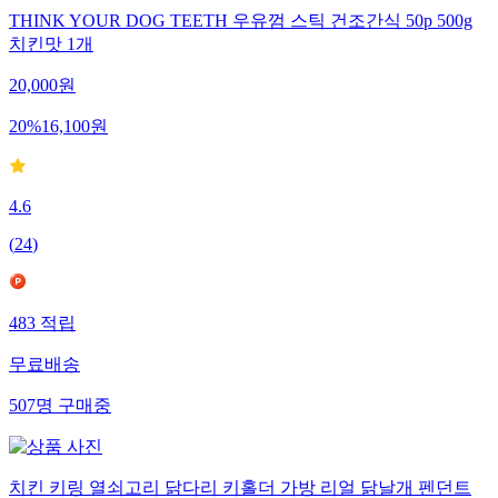
THINK YOUR DOG TEETH 우유껌 스틱 건조간식 50p 500g
치킨맛 1개
20,000
원
20
%
16,100
원
4.6
(
24
)
483
적립
무료배송
507
명
구매중
치킨 키링 열쇠고리 닭다리 키홀더 가방 리얼 닭날개 펜던트