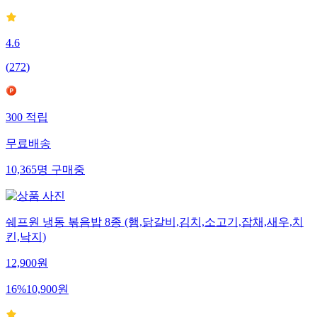
4.6
(
272
)
300
적립
무료배송
10,365
명
구매중
쉐프원 냉동 볶음밥 8종 (햄,닭갈비,김치,소고기,잡채,새우,치
킨,낙지)
12,900
원
16
%
10,900
원