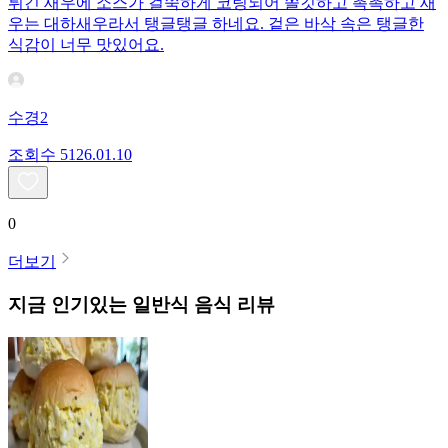
튀긴 새우에 소스가 걸쭉하게 코팅되어 쫄깃하고 촉촉하고 새
우는 대하새우라서 탱글탱글 하네요. 겉은 바삭 속은 탱글한
식감이 너무 맛있어요.
수경2
조회수
51
26.01.10
0
더보기
지금 인기있는
일반식
음식 리뷰