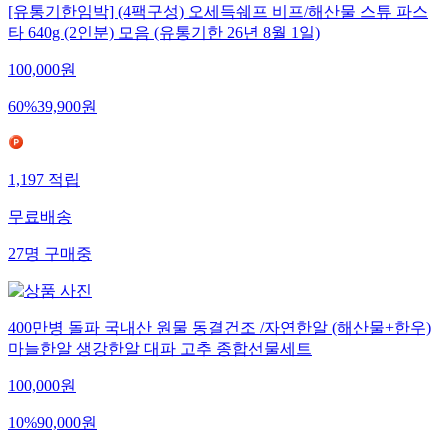
[유통기한임박] (4팩구성) 오세득쉐프 비프/해산물 스튜 파스
타 640g (2인분) 모음 (유통기한 26년 8월 1일)
100,000
원
60
%
39,900
원
1,197
적립
무료배송
27
명
구매중
400만병 돌파 국내산 원물 동결건조 /자연한알 (해산물+한우)
마늘한알 생강한알 대파 고추 종합선물세트
100,000
원
10
%
90,000
원