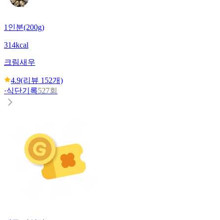
1인분(200g)
314kcal
크림새우
4.9
(리뷰
152
개)
·
식단기록
527회