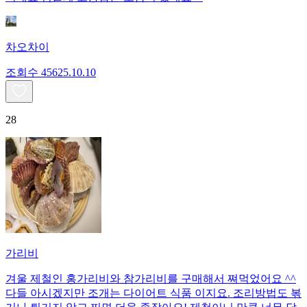
차오차이
조회수
456
25.10.10
28
가리비
겨울 제철인 홍가리비와 참가리비를 구매해서 쪄먹었어요 ^^
다들 아시겠지만 조개는 다이어트 식품 이지요. 조리방법도 볶