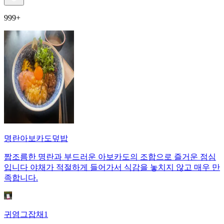
999+
명란아보카도덮밥
짭조름한 명란과 부드러운 아보카도의 조합으로 즐거운 점심
입니다 야채가 적절하게 들어가서 식감을 놓치지 않고 매우 만
족합니다.
귀염그잡채1