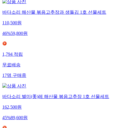
바다소리 해산물 볶음고추장과 생돌김 1호 선물세트
110,500
원
46
%
59,800
원
1,794
적립
무료배송
17
명
구매중
바다소리 별미(美)레 해산물 볶음고추장 1호 선물세트
162,500
원
45
%
89,600
원