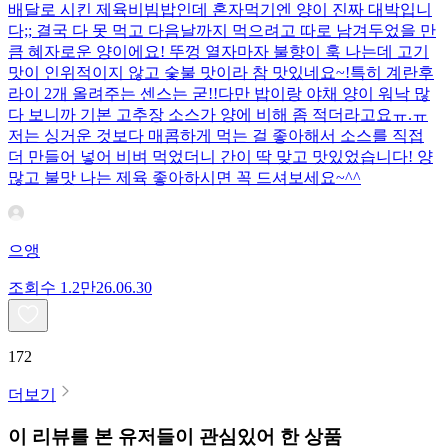
배달로 시킨 제육비빔밥인데 혼자먹기엔 양이 진짜 대박입니
다;; 결국 다 못 먹고 다음날까지 먹으려고 따로 남겨두었을 만
큼 혜자로운 양이에요! 뚜껑 열자마자 불향이 훅 나는데 고기
맛이 인위적이지 않고 숯불 맛이라 참 맛있네요~!특히 계란후
라이 2개 올려주는 센스는 굳!! ​다만 밥이랑 야채 양이 워낙 많
다 보니까 기본 고추장 소스가 양에 비해 좀 적더라고요ㅠ.ㅠ
저는 싱거운 것보다 매콤하게 먹는 걸 좋아해서 소스를 직접
더 만들어 넣어 비벼 먹었더니 간이 딱 맞고 맛있었습니다! 양
많고 불맛 나는 제육 좋아하시면 꼭 드셔보세요~^^
으앵
조회수
1.2만
26.06.30
172
더보기
이 리뷰를 본 유저들이 관심있어 한 상품