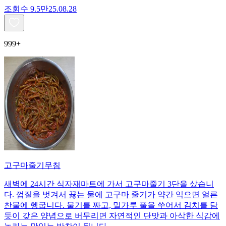
조회수
9.5만
25.08.28
999+
고구마줄기무침
새벽에 24시간 식자재마트에 가서 고구마줄기 3단을 샀습니
다. 껍질을 벗겨서 끓는 물에 고구마 줄기가 약간 익으면 얼른
찬물에 헹굽니다. 물기를 짜고, 밀가루 풀을 쑤어서 김치를 담
듯이 갖은 양념으로 버무리면 자연적인 단맛과 아삭한 식감에