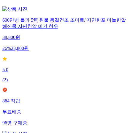
600만병 돌파 5無 원물 동결건조 조미료/ 자연한포 마늘한알
해산물 자연한알 비건 한우
38,800
원
26
%
28,800
원
5.0
(
2
)
864
적립
무료배송
96
명
구매중