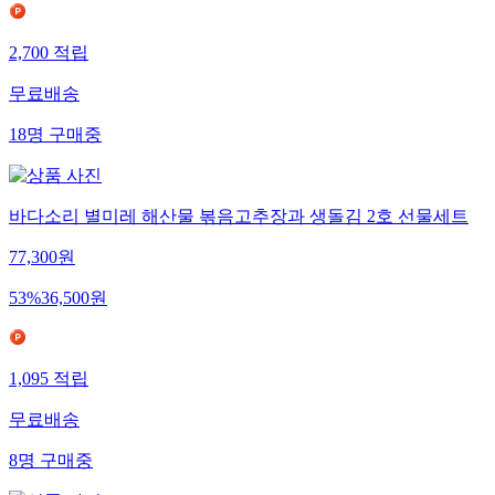
2,700
적립
무료배송
18
명
구매중
바다소리 별미레 해산물 볶음고추장과 생돌김 2호 선물세트
77,300
원
53
%
36,500
원
1,095
적립
무료배송
8
명
구매중