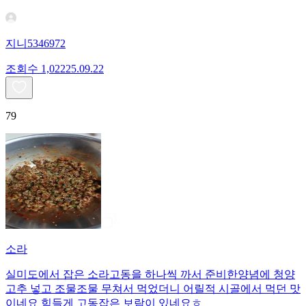
지니5346972
조회수
1,022
25.09.22
79
소라
실미도에서 잡은 소라고동을 하나씩 까서 준비한양념에 청양
고추 넣고 조물조물 무쳐서 먹었더니 어릴적 시골에서 먹던 맛
이네요 힘들게 고동잡은 보람이 있네요ㅎ