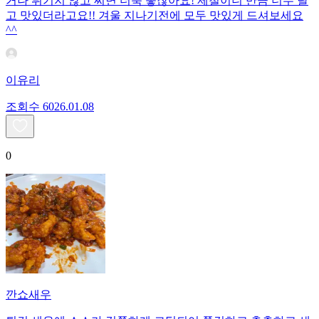
거나 튀기지 않고 찌면 더욱 좋잖아요! 제철이니 만큼 너무 달
고 맛있더라고요!! 겨울 지나기전에 모두 맛있게 드셔보세요
^^
이유리
조회수
60
26.01.08
0
깐쇼새우