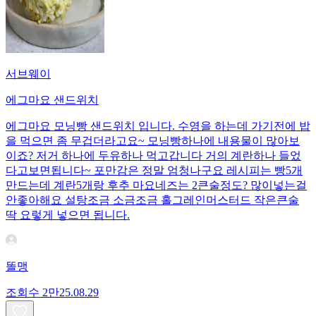
서브웨이
에그마요 샌드위치
에그마요 모닝빵 샌드위치 입니다. 수영을 하는데 가기전에 밥
을 먹으면 좀 무겁더라고요~ 모닝빵하나에 내용물이 많아보
이죠? 저거 하나에 두유하나 먹고갑니다 거의 계란하나 들었
다고보면됩니다~ 포만감은 정말 엄청나구요 레시피는 빵5개
만드는데 계란5개랑 후추 마요네즈는 2큰술정도? 많이넣는걸
안좋아해요 설탕조금 소금조금 홀그레인머스터드 작은큰술
딱 요렇게 넣으면 됩니다.
똘맹
조회수
2만
25.08.29