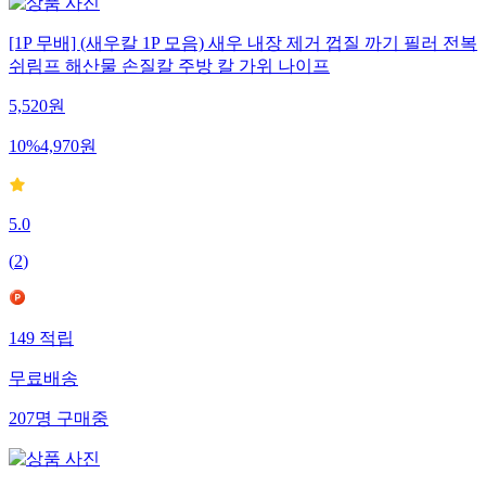
[1P 무배] (새우칼 1P 모음) 새우 내장 제거 껍질 까기 필러 전복
쉬림프 해산물 손질칼 주방 칼 가위 나이프
5,520
원
10
%
4,970
원
5.0
(
2
)
149
적립
무료배송
207
명
구매중