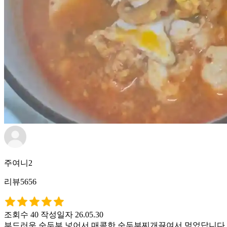
주여니2
리뷰5656
조회수 40
작성일자 26.05.30
부드러운 순두부 넣어서 매콤한 순두부찌개끓여서 먹었답니다. 