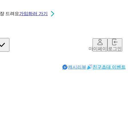
0장
드려요
가입하러 가기
마이페이지
로그인
캐시리뷰
친구초대 이벤트