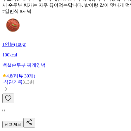
서 순두부 찌개는 자주 끓여먹는답니다. 밥이랑 같이 맛나게 
#일반식 #저녁
1인분(100g)
100kcal
백설
순두부 찌개양념
4.8
(리뷰
30
개)
·
식단기록
313회
0
신고·제보