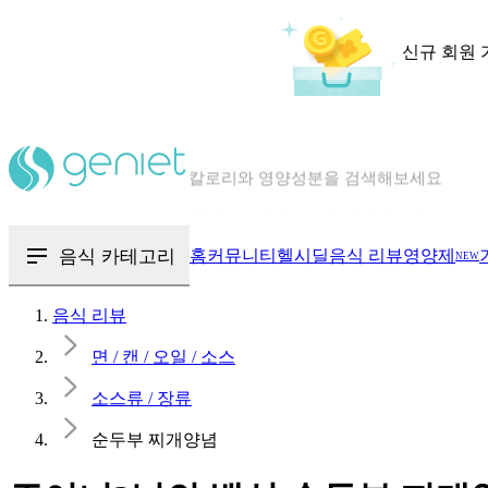
신규 회원 
칼로리와 영양성분을 검색해보세요
혈당 · 다이어트 음식 검색해보세요
음식 · 영양제 리뷰를 찾아보세요
음식 카테고리
홈
커뮤니티
헬시딜
음식 리뷰
영양제
NEW
음식 리뷰
면 / 캔 / 오일 / 소스
소스류 / 장류
순두부 찌개양념