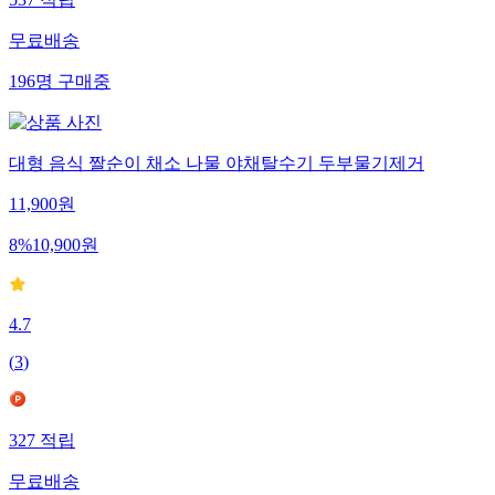
537
적립
무료배송
196
명
구매중
대형 음식 짤순이 채소 나물 야채탈수기 두부물기제거
11,900
원
8
%
10,900
원
4.7
(
3
)
327
적립
무료배송