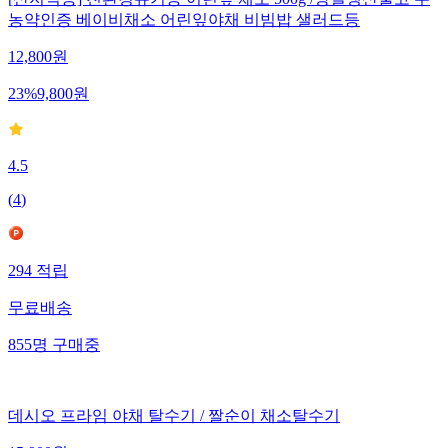
[산지직송] 친환경유기농 어린잎 채소 500g /당일생산출고 무
농약인증 베이비채소 어린잎야채 비빔밥 샐러드등
12,800
원
23
%
9,800
원
4.5
(
4
)
294
적립
무료배송
855
명
구매중
데시오 프라임 야채 탈수기 / 짤순이 채소탈수기