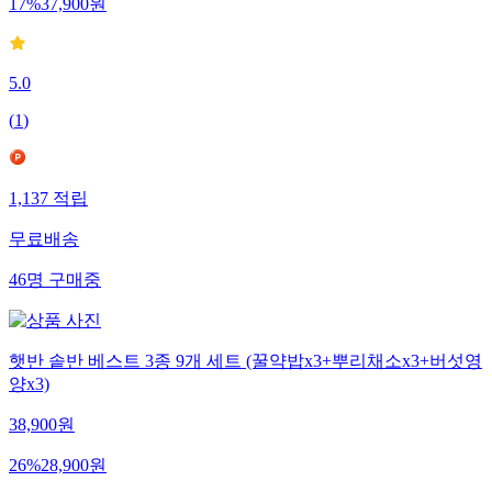
17
%
37,900
원
5.0
(
1
)
1,137
적립
무료배송
46
명
구매중
햇반 솥반 베스트 3종 9개 세트 (꿀약밥x3+뿌리채소x3+버섯영
양x3)
38,900
원
26
%
28,900
원