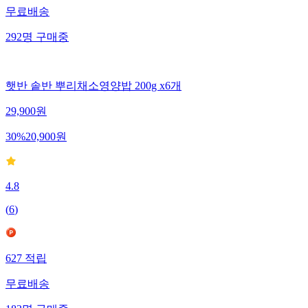
무료배송
292
명
구매중
햇반 솥반 뿌리채소영양밥 200g x6개
29,900
원
30
%
20,900
원
4.8
(
6
)
627
적립
무료배송