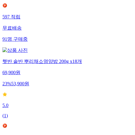
597
적립
무료배송
91
명
구매중
햇반 솥반 뿌리채소영양밥 200g x18개
69,900
원
23
%
53,900
원
5.0
(
1
)