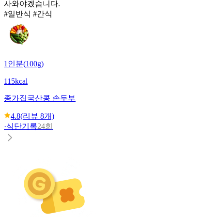
사와야겠습니다.
#일반식 #간식
1인분(100g)
115kcal
종가집
국산콩 손두부
4.8
(리뷰
8
개)
·
식단기록
24회