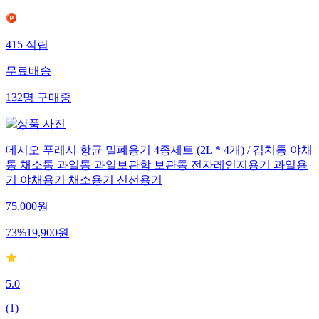
415
적립
무료배송
132
명
구매중
데시오 푸레시 항균 밀폐용기 4종세트 (2L * 4개) / 김치통 야채
통 채소통 과일통 과일보관함 보관통 전자레인지용기 과일용
기 야채용기 채소용기 신선용기
75,000
원
73
%
19,900
원
5.0
(
1
)