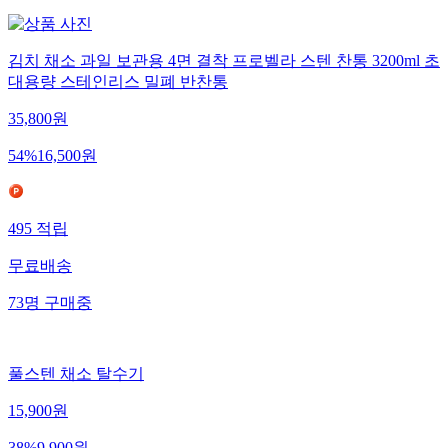
김치 채소 과일 보관용 4면 결착 프로벨라 스텐 찬통 3200ml 초
대용량 스테인리스 밀폐 반찬통
35,800
원
54
%
16,500
원
495
적립
무료배송
73
명
구매중
풀스텐 채소 탈수기
15,900
원