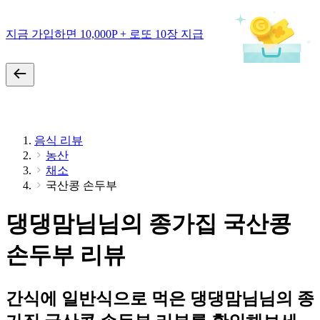
지금 가입하면 10,000P + 로또 10장 지급
음식 리뷰
농산
채소
국산콩 손두부
댕댕맘님님의 종가집 국산콩
손두부 리뷰
간식에 일반식으로 먹은 댕댕맘님님의 종