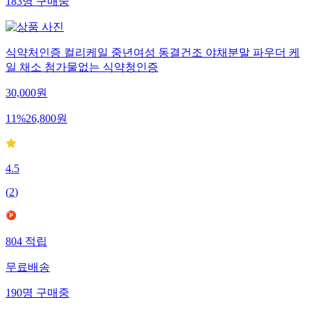
183
명
구매중
식약처인증 컬리케일 중년여성 동결건조 야채분말 파우더 케
일 채소 첨가물없는 식약청인증
30,000
원
11
%
26,800
원
4.5
(
2
)
804
적립
무료배송
190
명
구매중