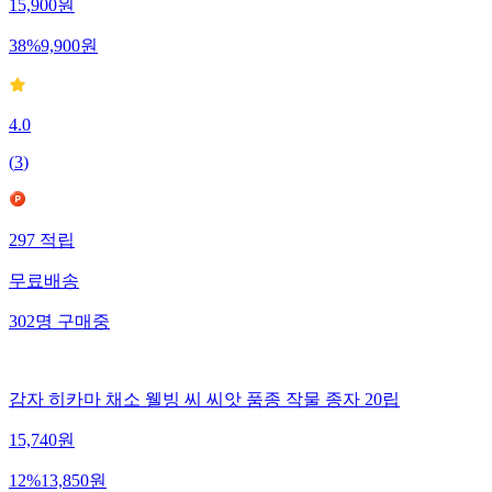
15,900
원
38
%
9,900
원
4.0
(
3
)
297
적립
무료배송
302
명
구매중
감자 히카마 채소 웰빙 씨 씨앗 품종 작물 종자 20립
15,740
원
12
%
13,850
원