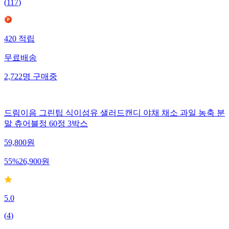
(
117
)
420
적립
무료배송
2,722
명
구매중
드림이음 그린팁 식이섬유 샐러드캔디 야채 채소 과일 농축 분
말 츄어블정 60정 3박스
59,800
원
55
%
26,900
원
5.0
(
4
)