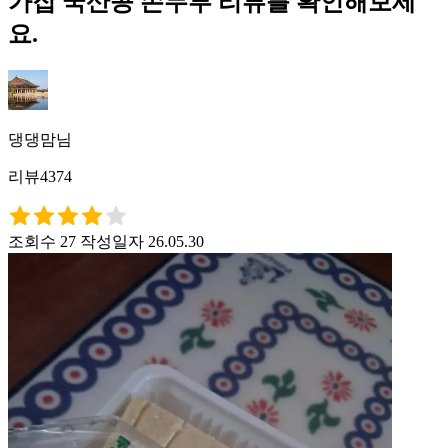
가집 국산콩 손두부 리뷰를 확인해보세
요.
댕댕맘님
리뷰4374
조회수 27
작성일자 26.05.30