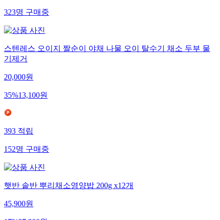
323
명
구매중
스텐레스 오이지 짤순이 야채 나물 오이 탈수기 채소 두부 물
기제거
20,000
원
35
%
13,100
원
393
적립
152
명
구매중
햇반 솥반 뿌리채소영양밥 200g x12개
45,900
원