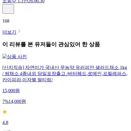
조회수
1.1만
26.06.30
168
더보기
이 리뷰를 본 유저들이 관심있어 한 상품
[산지직송] 자연미가 국내산 무농약 유러피안 샐러드채소 1kg
/ 쌈채소 4종내외 당일포장출고 /버터헤드,로메인,프릴레퍼스,
카이피라,이자벨 멀티립/
15,000
원
7
%
14,000
원
4.8