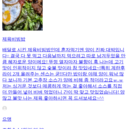
제육비빔밥
배달로 시킨 제육비빔밥인데 혼자먹기엔 양이 진짜 대박입니
다;; 결국 다 못 먹고 다음날까지 먹으려고 따로 남겨두었을 만
큼 혜자로운 양이에요! 뚜껑 열자마자 불향이 훅 나는데 고기
맛이 인위적이지 않고 숯불 맛이라 참 맛있네요~!특히 계란후
라이 2개 올려주는 센스는 굳!! ​다만 밥이랑 야채 양이 워낙 많
다 보니까 기본 고추장 소스가 양에 비해 좀 적더라고요ㅠ.ㅠ
저는 싱거운 것보다 매콤하게 먹는 걸 좋아해서 소스를 직접
더 만들어 넣어 비벼 먹었더니 간이 딱 맞고 맛있었습니다! 양
많고 불맛 나는 제육 좋아하시면 꼭 드셔보세요~^^
으앵