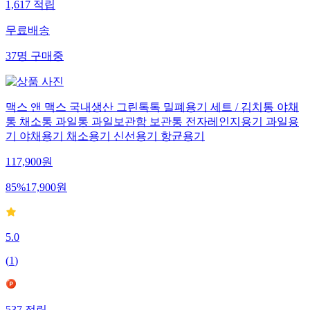
1,617
적립
무료배송
37
명
구매중
맥스 앤 맥스 국내생산 그린톡톡 밀폐용기 세트 / 김치통 야채
통 채소통 과일통 과일보관함 보관통 전자레인지용기 과일용
기 야채용기 채소용기 신선용기 항균용기
117,900
원
85
%
17,900
원
5.0
(
1
)