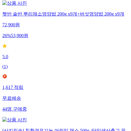
햇반 솥반 뿌리채소영양밥 200g x9개+버섯영양밥 200g x9개
72,900
원
26
%
53,900
원
5.0
(
1
)
1,617
적립
무료배송
44
명
구매중