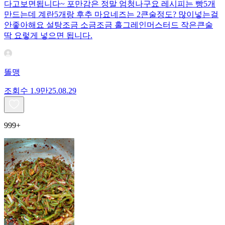
다고보면됩니다~ 포만감은 정말 엄청나구요 레시피는 빵5개
만드는데 계란5개랑 후추 마요네즈는 2큰술정도? 많이넣는걸
안좋아해요 설탕조금 소금조금 홀그레인머스터드 작은큰술
딱 요렇게 넣으면 됩니다.
똘맹
조회수
1.9만
25.08.29
999+