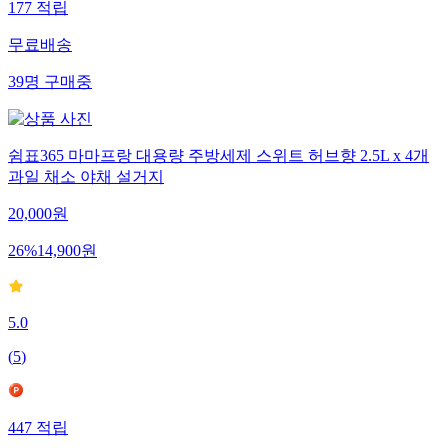
177
적립
무료배송
39
명
구매중
쉼표365 마마프랑 대용량 주방세제 스위트 허브향 2.5L x 4개
과일 채소 야채 설거지
20,000
원
26
%
14,900
원
5.0
(
5
)
447
적립