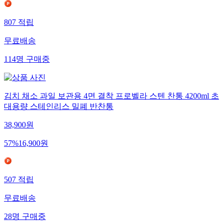
807
적립
무료배송
114
명
구매중
김치 채소 과일 보관용 4면 결착 프로벨라 스텐 찬통 4200ml 초
대용량 스테인리스 밀폐 반찬통
38,900
원
57
%
16,900
원
507
적립
무료배송
28
명
구매중