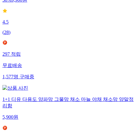
38
%
9,900
원
4.5
(
28
)
297
적립
무료배송
1,577
명
구매중
1+1 디유 다용도 양파망 그물망 채소 마늘 야채 채소망 양말정
리함
5,900
원