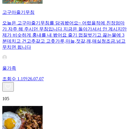
고구마줄기무침
오늘은 고구마줄기무침를 담궈봤어요~ 어렸을적에 친정엄마
가 자주 해 주시던 무침입니다 지금은 돌아가셔서 안 계시지만
제가 비슷하게 훙내를 내 봤어요 줄기 껍질벗기고 끓는물에 3
분데치고 건고추갈고 고춧가루,마늘,젓갈,깨,매실청조금.넘고
무치면 됩니다
울가족
조회수
1.1만
26.07.07
105