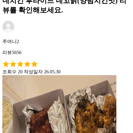
네치킨 후라이드 네꼬닭(양념치킨맛) 리
뷰를 확인해보세요.
주여니2
리뷰5656
조회수 20
작성일자 26.05.30