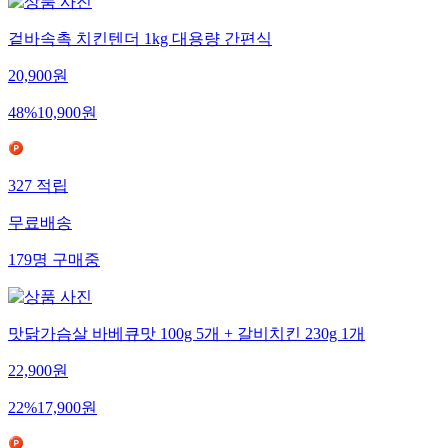
겉바속촉 치킨텐더 1kg 대용량 간편식
20,900
원
48
%
10,900
원
327
적립
무료배송
179
명
구매중
맛닭가슴살 바베큐맛 100g 5개 + 갈비치킨 230g 1개
22,900
원
22
%
17,900
원