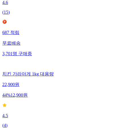
4.6
(
15
)
687
적립
무료배송
3,701
명
구매중
치킨 가라아게 1kg 대용량
22,900
원
44
%
12,900
원
4.5
(
4
)