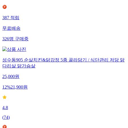
387
적립
무료배송
326
명
구매중
성수동905 순살치킨&닭강정 5종 골라담기 / 식단관리 저당 닭
다리살 닭가슴살
25,000
원
12
%
21,900
원
4.8
(
74
)