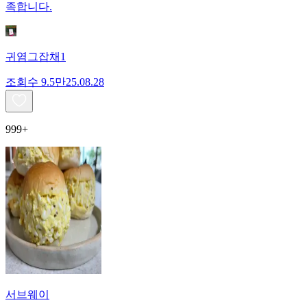
족합니다.
귀염그잡채1
조회수
9.5만
25.08.28
999+
서브웨이