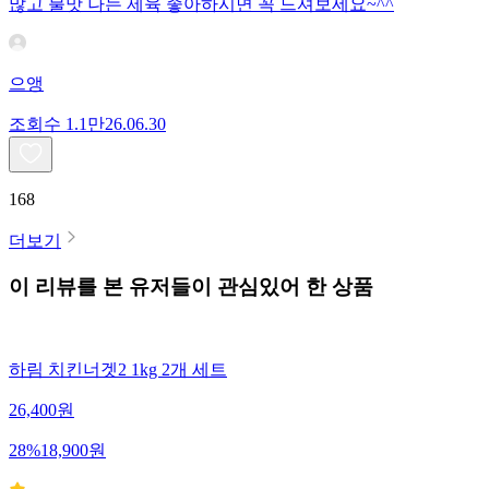
많고 불맛 나는 제육 좋아하시면 꼭 드셔보세요~^^
으앵
조회수
1.1만
26.06.30
168
더보기
이 리뷰를 본 유저들이 관심있어 한 상품
하림 치킨너겟2 1kg 2개 세트
26,400
원
28
%
18,900
원