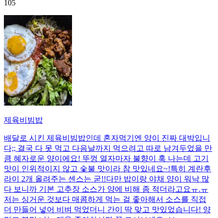
105
제육비빔밥
배달로 시킨 제육비빔밥인데 혼자먹기엔 양이 진짜 대박입니
다;; 결국 다 못 먹고 다음날까지 먹으려고 따로 남겨두었을 만
큼 혜자로운 양이에요! 뚜껑 열자마자 불향이 훅 나는데 고기
맛이 인위적이지 않고 숯불 맛이라 참 맛있네요~!특히 계란후
라이 2개 올려주는 센스는 굳!! ​다만 밥이랑 야채 양이 워낙 많
다 보니까 기본 고추장 소스가 양에 비해 좀 적더라고요ㅠ.ㅠ
저는 싱거운 것보다 매콤하게 먹는 걸 좋아해서 소스를 직접
더 만들어 넣어 비벼 먹었더니 간이 딱 맞고 맛있었습니다! 양