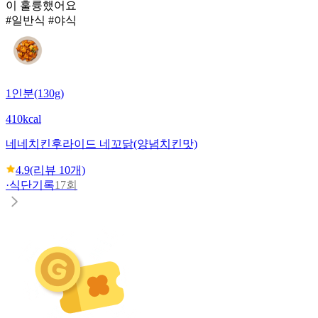
이 훌륭했어요
#일반식 #야식
1인분(130g)
410kcal
네네치킨
후라이드 네꼬닭(양념치킨맛)
4.9
(리뷰
10
개)
·
식단기록
17회