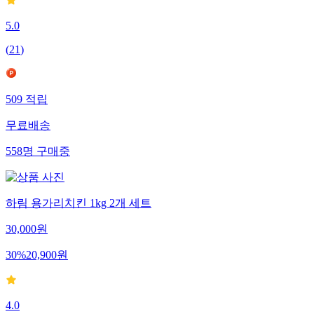
5.0
(
21
)
509
적립
무료배송
558
명
구매중
하림 용가리치킨 1kg 2개 세트
30,000
원
30
%
20,900
원
4.0