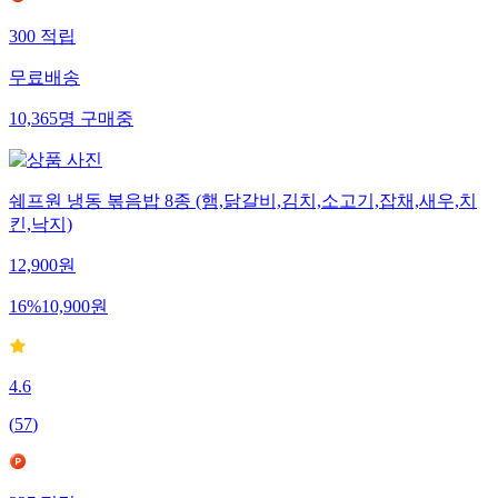
300
적립
무료배송
10,365
명
구매중
쉐프원 냉동 볶음밥 8종 (햄,닭갈비,김치,소고기,잡채,새우,치
킨,낙지)
12,900
원
16
%
10,900
원
4.6
(
57
)