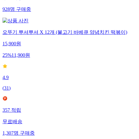
928
명
구매중
오뚜기 뿌셔뿌셔 X 12개 (불고기 바베큐 양념치킨 떡볶이)
15,900
원
25
%
11,900
원
4.9
(
31
)
357
적립
무료배송
1,307
명
구매중