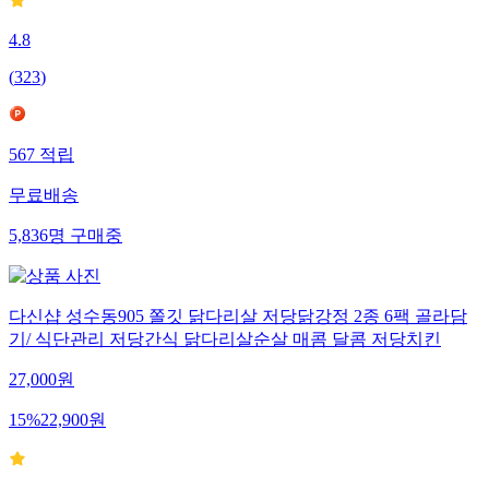
4.8
(
323
)
567
적립
무료배송
5,836
명
구매중
다신샵 성수동905 쫄깃 닭다리살 저당닭강정 2종 6팩 골라담
기/ 식단관리 저당간식 닭다리살순살 매콤 달콤 저당치킨
27,000
원
15
%
22,900
원