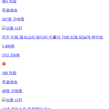
483
적립
무료배송
507
명
구매중
치킨 키링 열쇠고리 닭다리 키홀더 가방 리얼 닭날개 펜던트
5,400
원
1
%
5,350
원
160
적립
무료배송
40
명
구매중