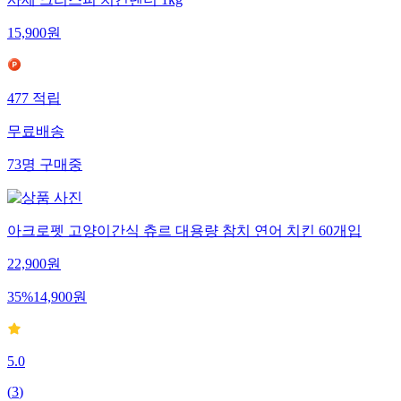
사세 크리스피 치킨텐더 1kg
15,900
원
477
적립
무료배송
73
명
구매중
아크로펫 고양이간식 츄르 대용량 참치 연어 치킨 60개입
22,900
원
35
%
14,900
원
5.0
(
3
)