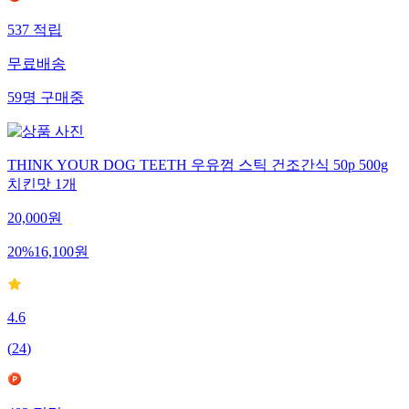
537
적립
무료배송
59
명
구매중
THINK YOUR DOG TEETH 우유껌 스틱 건조간식 50p 500g
치킨맛 1개
20,000
원
20
%
16,100
원
4.6
(
24
)