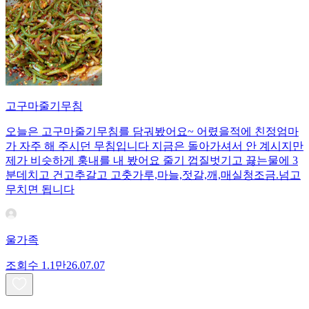
고구마줄기무침
오늘은 고구마줄기무침를 담궈봤어요~ 어렸을적에 친정엄마
가 자주 해 주시던 무침입니다 지금은 돌아가셔서 안 계시지만
제가 비슷하게 훙내를 내 봤어요 줄기 껍질벗기고 끓는물에 3
분데치고 건고추갈고 고춧가루,마늘,젓갈,깨,매실청조금.넘고
무치면 됩니다
울가족
조회수
1.1만
26.07.07