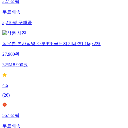
327
적립
무료배송
2,210
명
구매중
목우촌 본사직영 주부9단 골든치킨너겟1.1kgx2개
27,900
원
32
%
18,900
원
4.6
(
26
)
567
적립
무료배송