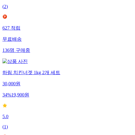
(
2
)
627
적립
무료배송
136
명
구매중
하림 치킨너겟 1kg 2개 세트
30,000
원
34
%
19,900
원
5.0
(
1
)