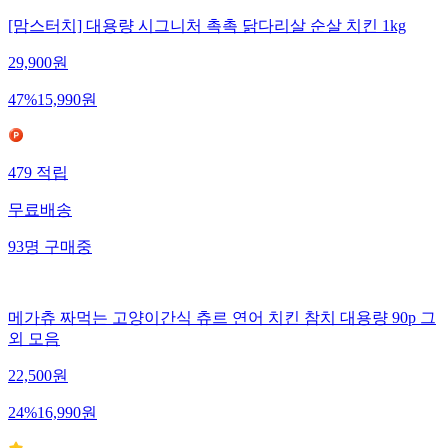
[맘스터치] 대용량 시그니처 촉촉 닭다리살 순살 치킨 1kg
29,900
원
47
%
15,990
원
479
적립
무료배송
93
명
구매중
메가츄 짜먹는 고양이간식 츄르 연어 치킨 참치 대용량 90p 그
외 모음
22,500
원
24
%
16,990
원