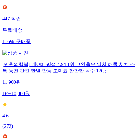
447
적립
무료배송
116
명
구매중
[만원의행복] 네O버 평점 4.94 1위 코인육수 멸치 해물 치킨 스
톡 동전 간편 한알 만능 조미료 깐깐한 육수 120g
11,900
원
16
%
10,000
원
4.6
(
272
)