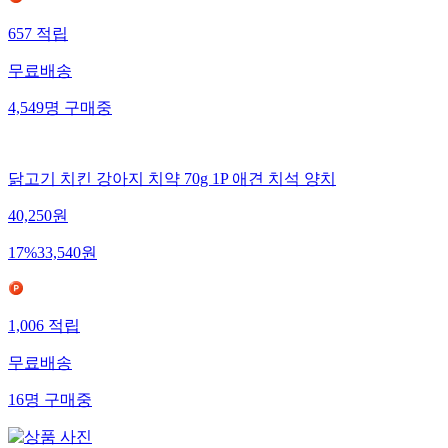
657
적립
무료배송
4,549
명
구매중
닭고기 치킨 강아지 치약 70g 1P 애견 치석 양치
40,250
원
17
%
33,540
원
1,006
적립
무료배송
16
명
구매중