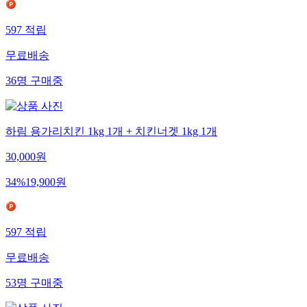
597
적립
무료배송
36
명
구매중
하림 용가리치킨 1kg 1개 + 치킨너겟 1kg 1개
30,000
원
34
%
19,900
원
597
적립
무료배송
53
명
구매중