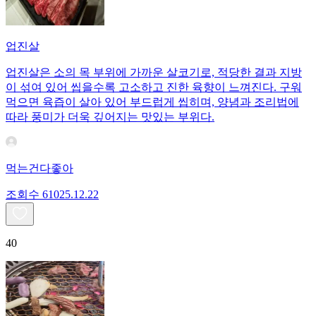
업진살
업진살은 소의 목 부위에 가까운 살코기로, 적당한 결과 지방
이 섞여 있어 씹을수록 고소하고 진한 육향이 느껴진다. 구워
먹으면 육즙이 살아 있어 부드럽게 씹히며, 양념과 조리법에
따라 풍미가 더욱 깊어지는 맛있는 부위다.
먹는건다좋아
조회수
610
25.12.22
40