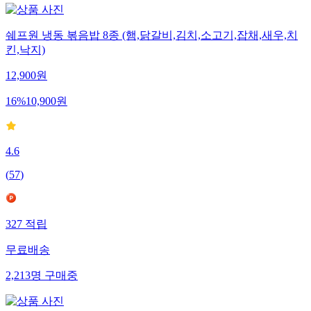
쉐프원 냉동 볶음밥 8종 (햄,닭갈비,김치,소고기,잡채,새우,치
킨,낙지)
12,900
원
16
%
10,900
원
4.6
(
57
)
327
적립
무료배송
2,213
명
구매중