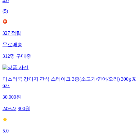
4.0
(
5
)
327
적립
무료배송
312
명
구매중
미스터쿡 강아지 간식 스테이크 3종(소고기/연어/오리) 300g X
6개
30,000
원
24
%
22,900
원
5.0