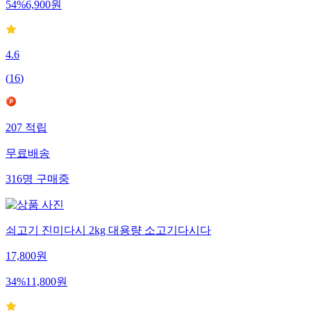
54
%
6,900
원
4.6
(
16
)
207
적립
무료배송
316
명
구매중
쇠고기 진미다시 2kg 대용량 소고기다시다
17,800
원
34
%
11,800
원