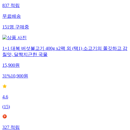
837
적립
무료배송
151
명
구매중
1+1 대복 버섯불고기 400g x2팩 외 (택1) 소고기의 쫄깃하고 감
칠맛, 달짝지근한 국물
15,900
원
31
%
10,900
원
4.6
(
15
)
327
적립