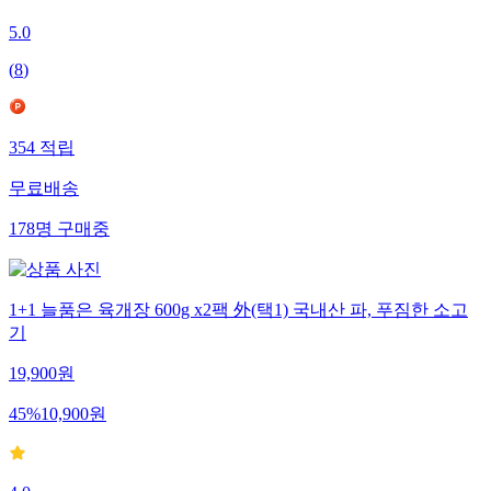
5.0
(
8
)
354
적립
무료배송
178
명
구매중
1+1 늘품은 육개장 600g x2팩 外(택1) 국내산 파, 푸짐한 소고
기
19,900
원
45
%
10,900
원