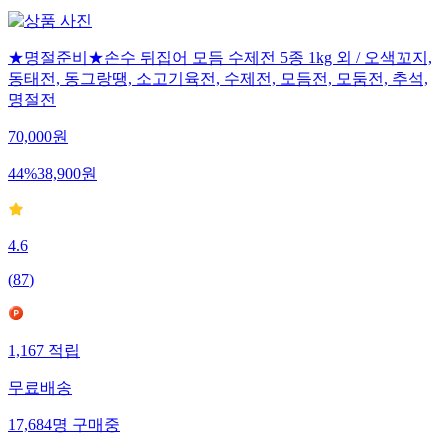
★명절준비★손수 뒤집어 모듬 수제전 5종 1kg 외 / 오색꼬지,
동태전, 동그랑땡, 소고기육전, 수제전, 모듬전, 모둠전, 추석,
명절전
70,000
원
44
%
38,900
원
4.6
(
87
)
1,167
적립
무료배송
17,684
명
구매중