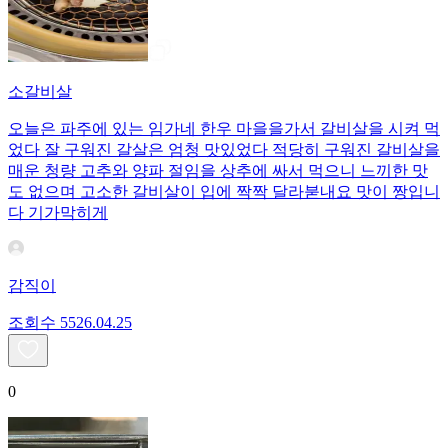
소갈비살
오늘은 파주에 있는 임가네 한우 마을을가서 갈비살을 시켜 먹
었다 잘 구워진 갈살은 엄청 맛있었다 적당히 구워진 갈비살을
매운 청량 고추와 양파 절임을 상추에 싸서 먹으니 느끼한 맛
도 없으며 고소한 갈비살이 입에 짝짝 달라붇내요 맛이 짱입니
다 기가막히게
감직이
조회수
55
26.04.25
0