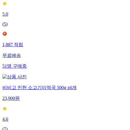
5.0
(
5
)
1,887
적립
무료배송
51
명
구매중
비비고 진한 소고기미역국 500g x6개
23,900
원
4.6