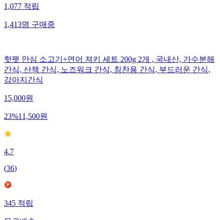
1,077
적립
1,413
명
구매중
핫펫 안심 소고기+연어 져키 세트 200g 2개 , 국내산, 가수분해
간식, 산책 간식, 노즈워크 간식, 칭찬용 간식, 부드러운 간식,
강아지간식
15,000
원
23
%
11,500
원
4.7
(
36
)
345
적립