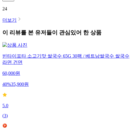
24
더보기
이 리뷰를 본 유저들이 관심있어 한 상품
빈타이포타 소고기맛 쌀국수 65G 30팩 / 베트남쌀국수 쌀국수
라면 건면
60,000
원
40
%
35,900
원
5.0
(
3
)