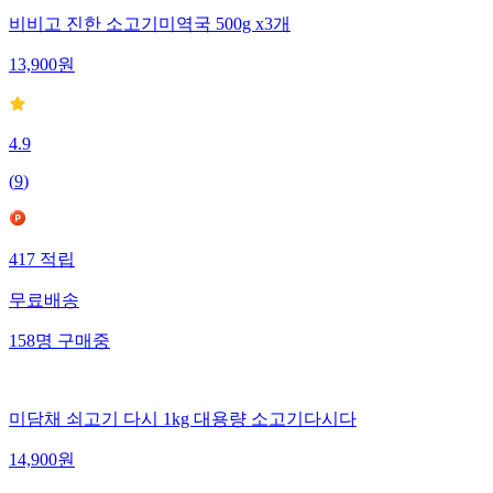
비비고 진한 소고기미역국 500g x3개
13,900
원
4.9
(
9
)
417
적립
무료배송
158
명
구매중
미담채 쇠고기 다시 1kg 대용량 소고기다시다
14,900
원