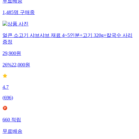
무료배송
1,485
명
구매중
얼큰 소고기 샤브샤브 재료 4~5인분+고기 320g+칼국수 사리
증정
29,900
원
26
%
22,000
원
4.7
(
696
)
660
적립
무료배송