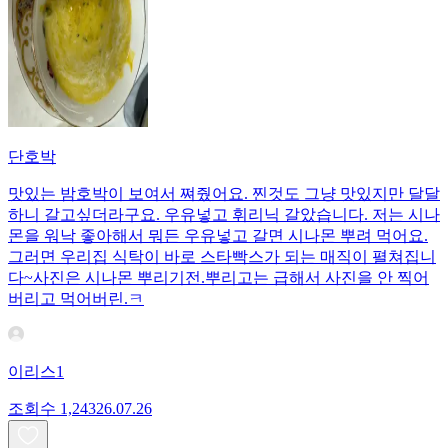
단호박
맛있는 밤호박이 보여서 쪄줬어요. 찐것도 그냥 맛있지만 달달
하니 갈고싶더라구요. 우유넣고 휘리닉 갈았습니다. 저는 시나
몬을 워낙 좋아해서 뭐든 우유넣고 갈면 시나몬 뿌려 먹어요.
그러면 우리집 식탁이 바로 스타빡스가 되는 매직이 펼쳐집니
다~사진은 시나몬 뿌리기전.뿌리고는 급해서 사진을 안 찍어
버리고 먹어버린.ㅋ
이리스1
조회수
1,243
26.07.26