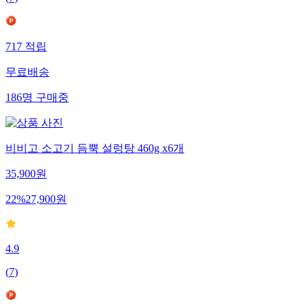
(
7
)
717
적립
무료배송
186
명
구매중
비비고 소고기 듬뿍 설렁탕 460g x6개
35,900
원
22
%
27,900
원
4.9
(
7
)