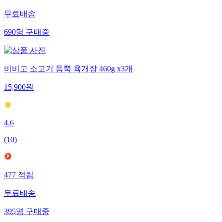
무료배송
690
명
구매중
비비고 소고기 듬뿍 육개장 460g x3개
15,900
원
4.6
(
10
)
477
적립
무료배송
395
명
구매중