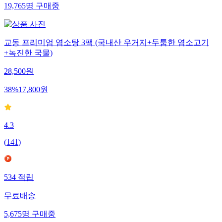
19,765
명
구매중
교동 프리미엄 염소탕 3팩 (국내산 우거지+두툼한 염소고기
+녹진한 국물)
28,500
원
38
%
17,800
원
4.3
(
141
)
534
적립
무료배송
5,675
명
구매중