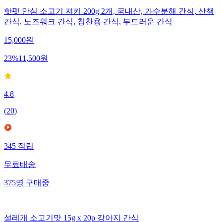
핫펫 안심 소고기 져키 200g 2개, 국내산, 가수분해 간식, 산책
간식, 노즈워크 간식, 칭찬용 간식, 부드러운 간식
15,000
원
23
%
11,500
원
4.8
(
20
)
345
적립
무료배송
375
명
구매중
설레개 소고기맛 15g x 20p 강아지 간식