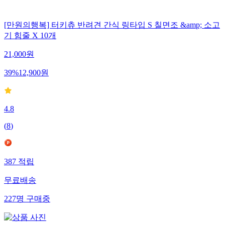
[만원의행복] 터키츄 반려견 간식 링타입 S 칠면조 &amp; 소고
기 힘줄 X 10개
21,000
원
39
%
12,900
원
4.8
(
8
)
387
적립
무료배송
227
명
구매중