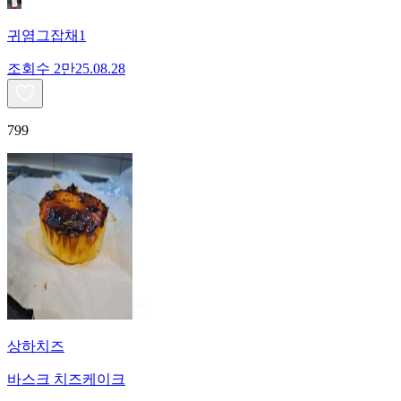
귀염그잡채1
조회수
2만
25.08.28
799
상하치즈
바스크 치즈케이크