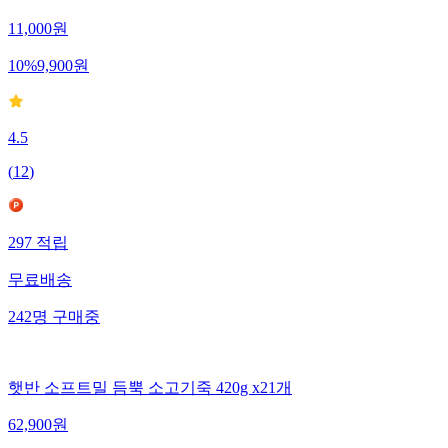
11,000
원
10
%
9,900
원
4.5
(
12
)
297
적립
무료배송
242
명
구매중
햇반 소프트밀 듬뿍 소고기죽 420g x21개
62,900
원