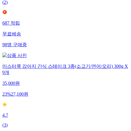
(
2
)
687
적립
무료배송
98
명
구매중
미스터쿡 강아지 간식 스테이크 3종(소고기/연어/오리) 300g X
9개
35,000
원
23
%
27,100
원
4.7
(
3
)