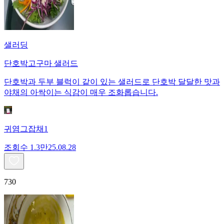
샐러딩
단호박고구마 샐러드
단호박과 두부 블럭이 같이 있는 샐러드로 단호박 달달한 맛과
야채의 아싹이는 식감이 매우 조화롭습니다.
귀염그잡채1
조회수
1.3만
25.08.28
730