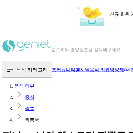
신규 회원 
칼로리와 영양성분을 검색해보세요
혈당 · 다이어트 음식 검색해보세요
음식 · 영양제 리뷰를 찾아보세요
음식 카테고리
홈
커뮤니티
헬시딜
음식 리뷰
영양제
NEW
음식 리뷰
중식
짬뽕
짬뽕국