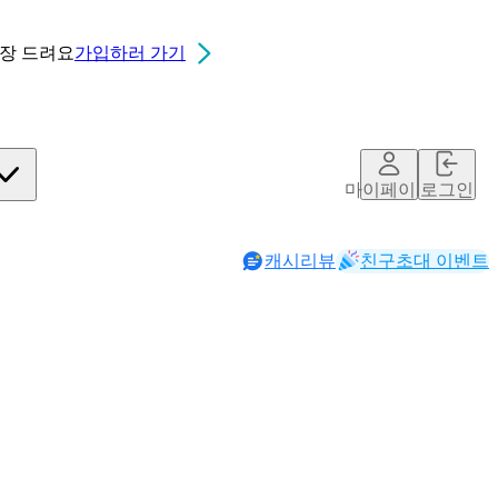
0장
드려요
가입하러 가기
마이페이지
로그인
캐시리뷰
친구초대 이벤트