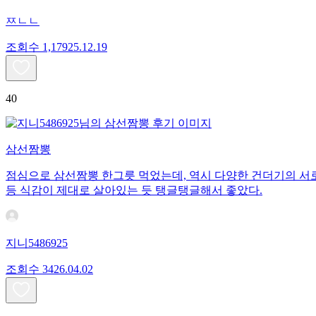
ㅉㄴㄴ
조회수
1,179
25.12.19
40
삼선짬뽕
점심으로 삼선짬뽕 한그릇 먹었는데, 역시 다양한 건더기의 서로
등 식감이 제대로 살아있는 듯 탱글탱글해서 좋았다.
지니5486925
조회수
34
26.04.02