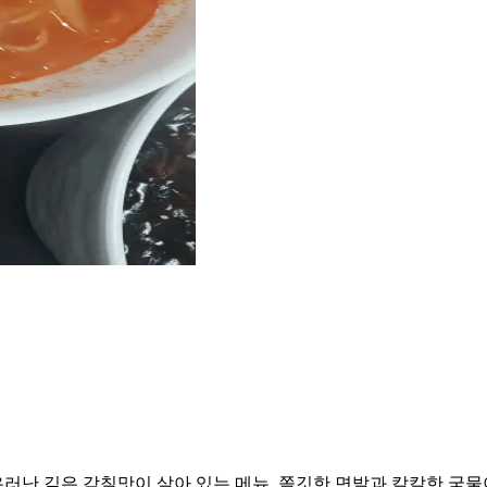
러난 깊은 감칠맛이 살아 있는 메뉴. 쫄깃한 면발과 칼칼한 국물