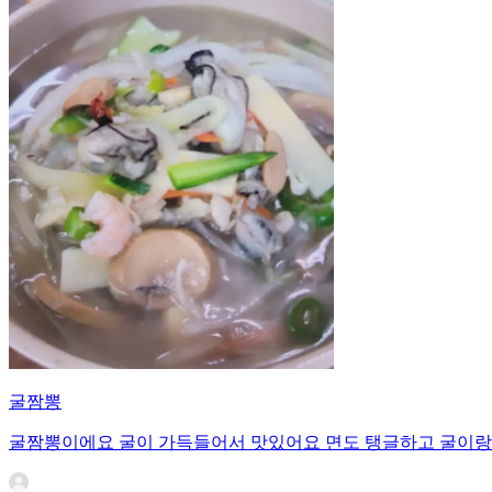
굴짬뽕
굴짬뽕이에요 굴이 가득들어서 맛있어요 면도 탱글하고 굴이랑