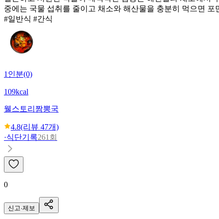
중에는 국물 섭취를 줄이고 채소와 해산물을 충분히 먹으면 포만
#일반식 #간식
1인분(0)
109kcal
웰스토리
짬뽕국
4.8
(리뷰
47
개)
·
식단기록
261회
0
신고·제보