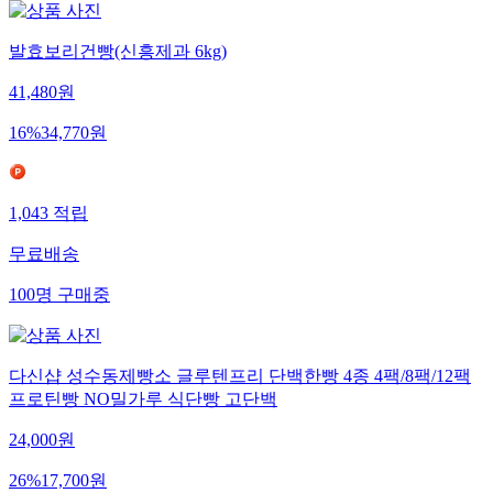
발효보리건빵(신흥제과 6kg)
41,480
원
16
%
34,770
원
1,043
적립
무료배송
100
명
구매중
다신샵 성수동제빵소 글루텐프리 단백한빵 4종 4팩/8팩/12팩
프로틴빵 NO밀가루 식단빵 고단백
24,000
원