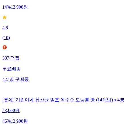
15,000
원
14
%
12,900
원
4.8
(
10
)
387
적립
무료배송
427
명
구매중
[롯데] 기린이네 유산균 발효 옥수수 모닝롤 빵 (14개입) x 4봉
23,900
원
46
%
12,900
원