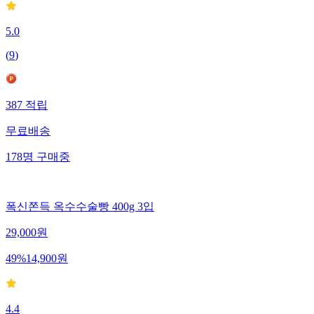
5.0
(
9
)
387
적립
무료배송
178
명
구매중
폭신쫀득 옥수수술빵 400g 3입
29,000
원
49
%
14,900
원