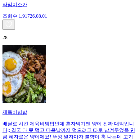
라임미소가
조회수
1,917
26.08.01
28
제육비빔밥
배달로 시킨 제육비빔밥인데 혼자먹기엔 양이 진짜 대박입니
다;; 결국 다 못 먹고 다음날까지 먹으려고 따로 남겨두었을 만
큼 혜자로운 양이에요! 뚜껑 열자마자 불향이 훅 나는데 고기