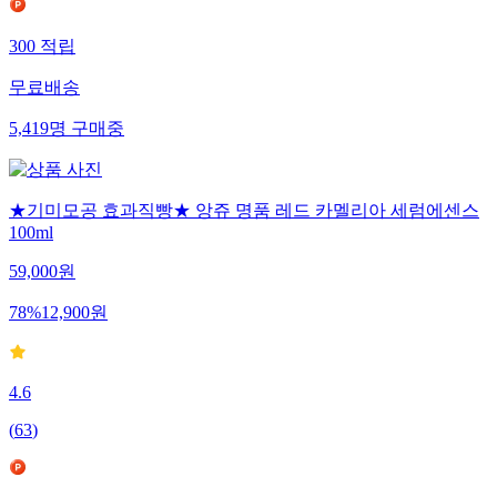
300
적립
무료배송
5,419
명
구매중
★기미모공 효과직빵★ 앙쥬 명품 레드 카멜리아 세럼에센스
100ml
59,000
원
78
%
12,900
원
4.6
(
63
)