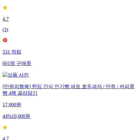
26
%
17,700
원
4.7
(
3
)
531
적립
601
명
구매중
[만원의행복] 한입 간식 인기빵 세트 호두과자 / 만쥬 / 커피콩
빵 4팩 골라담기
17,900
원
44
%
10,000
원