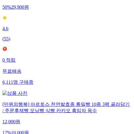
50
%
29,900
원
4.6
(
55
)
0
적립
무료배송
6,111
명
구매중
[만원의행복] 아르토스 천연발효종 통밀빵 10종 3팩 골라담기
/ 주문후제빵 모닝빵 식빵 카카오 흑임자 옥수
12,000
원
17
%
10,000
원