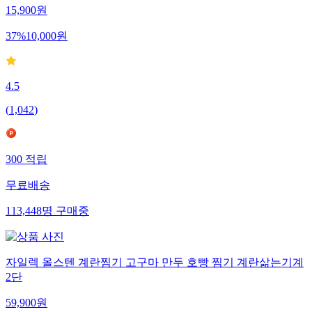
15,900
원
37
%
10,000
원
4.5
(
1,042
)
300
적립
무료배송
113,448
명
구매중
자일렉 올스텐 계란찜기 고구마 만두 호빵 찜기 계란삶는기계
2단
59,900
원