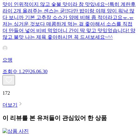
맛이 인위적이지 않고 숯불 맛이라 참 맛있네요~!특히 계란후
라이 2개 올려주는 센스는 굳!! ​다만 밥이랑 야채 양이 워낙 많
다 보니까 기본 고추장 소스가 양에 비해 좀 적더라고요ㅠ.ㅠ
저는 싱거운 것보다 매콤하게 먹는 걸 좋아해서 소스를 직접
더 만들어 넣어 비벼 먹었더니 간이 딱 맞고 맛있었습니다! 양
많고 불맛 나는 제육 좋아하시면 꼭 드셔보세요~^^
으앵
조회수
1.2만
26.06.30
172
더보기
이 리뷰를 본 유저들이 관심있어 한 상품