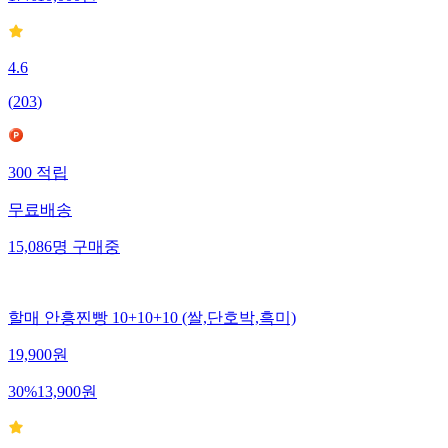
4.6
(
203
)
300
적립
무료배송
15,086
명
구매중
할매 안흥찐빵 10+10+10 (쌀,단호박,흑미)
19,900
원
30
%
13,900
원