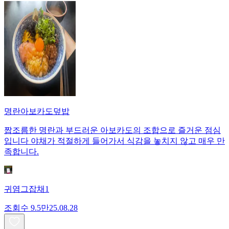
명란아보카도덮밥
짭조름한 명란과 부드러운 아보카도의 조합으로 즐거운 점심
입니다 야채가 적절하게 들어가서 식감을 놓치지 않고 매우 만
족합니다.
귀염그잡채1
조회수
9.5만
25.08.28