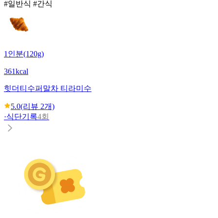
#일반식 #간식
1인분(120g)
361kcal
힛더티
수퍼말차 티라미수
5.0
(리뷰
2
개)
·
식단기록
4회