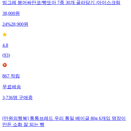
빙그레 붕어싸만코/빵또아 7종 30개 골라담기 /아이스크림
38,000
원
24
%
28,900
원
4.8
(
93
)
867
적립
무료배송
3,736
명
구매중
[만원의행복] 통통브레드 우리 통밀 베이글 80g 6개입 명장이
만든 소화 잘 되는 빵