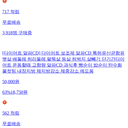
717
적립
무료배송
3,918
명
구매중
[다이어트 알파CD] 다이어트 보조제 알파CD 특허유산균함유
뱃살 배둘레 허리둘레 팔뚝살 등살 허벅지 살빼기 단기간다이
어트 운동할때 고함량 알파CD 과식후 빵순이 밥순이 탄수화
물컷팅 내장지방 체지방감소 체중감소 에도움
50,000
원
63
%
18,750
원
562
적립
무료배송