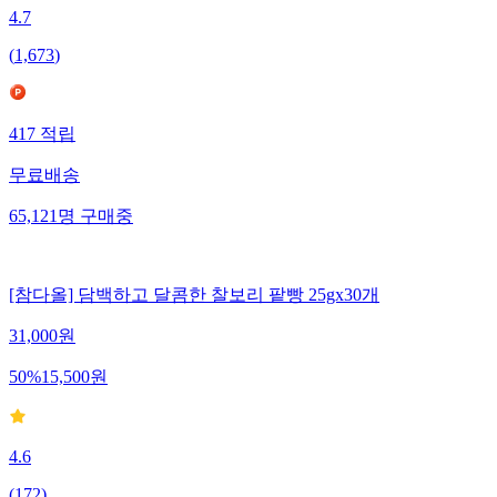
4.7
(
1,673
)
417
적립
무료배송
65,121
명
구매중
[참다올] 담백하고 달콤한 찰보리 팥빵 25gx30개
31,000
원
50
%
15,500
원
4.6