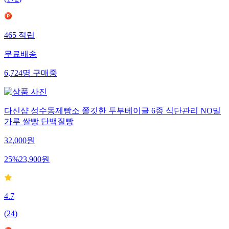
(
172
)
465
적립
무료배송
6,724
명
구매중
다신샵 성수동제빵소 쫄깃한 두부베이글 6종 식단관리 NO밀
가루 쌀빵 단백질빵
32,000
원
25
%
23,900
원
4.7
(
24
)