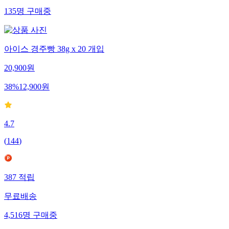
135
명
구매중
아이스 경주빵 38g x 20 개입
20,900
원
38
%
12,900
원
4.7
(
144
)
387
적립
무료배송
4,516
명
구매중