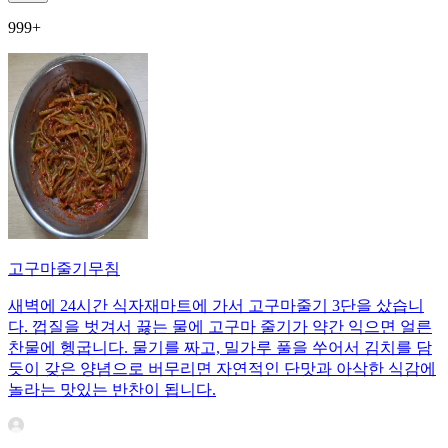
999+
고구마줄기무침
새벽에 24시간 식자재마트에 가서 고구마줄기 3단을 샀습니
다. 껍질을 벗겨서 끓는 물에 고구마 줄기가 약간 익으면 얼른
찬물에 헹굽니다. 물기를 짜고, 밀가루 풀을 쑤어서 김치를 담
듯이 갖은 양념으로 버무리면 자연적인 단맛과 아삭한 식감에
놀라는 맛있는 반찬이 됩니다.