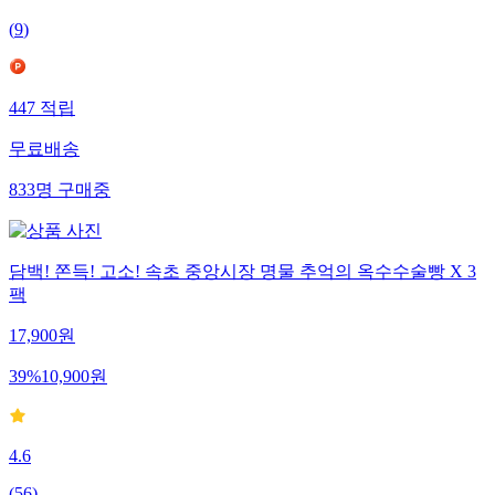
4.4
(
9
)
447
적립
무료배송
833
명
구매중
담백! 쫀득! 고소! 속초 중앙시장 명물 추억의 옥수수술빵 X 3
팩
17,900
원
39
%
10,900
원
4.6