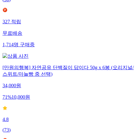
(
56
)
327
적립
무료배송
1,714
명
구매중
[만원의행복] 자연공유 단백질이 답이다 50g x 6봉 (오리지널/
스위트/마늘빵 중 선택)
34,000
원
71
%
10,000
원
4.8
(
73
)