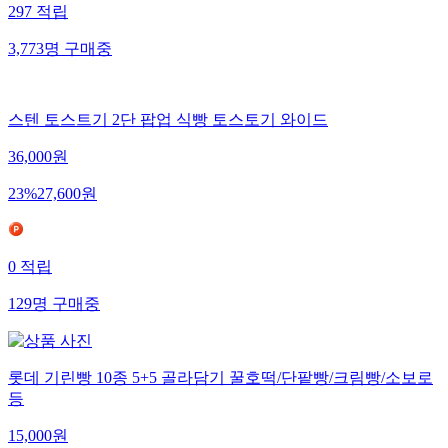
297
적립
3,773
명
구매중
스텐 토스트기 2단 팝업 식빵 토스토기 와이드
36,000
원
23
%
27,600
원
0
적립
129
명
구매중
롯데 기린빵 10종 5+5 골라담기 꿀호떡/단팥빵/크림빵/소보로
등