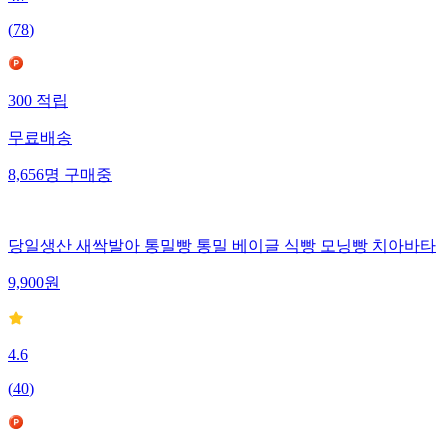
4.7
(
78
)
300
적립
무료배송
8,656
명
구매중
당일생산 새싹발아 통밀빵 통밀 베이글 식빵 모닝빵 치아바타
9,900
원
4.6
(
40
)