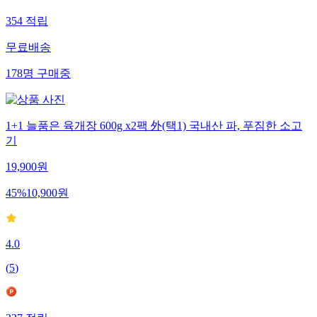
354
적립
무료배송
178
명
구매중
1+1 늘품은 육개장 600g x2팩 外(택1) 국내산 파, 푸짐한 소고
기
19,900
원
45
%
10,900
원
4.0
(
5
)