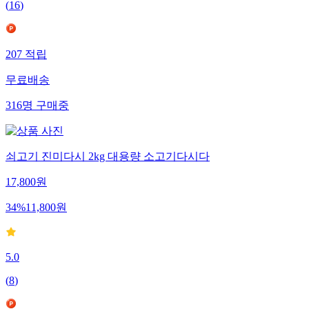
(
16
)
207
적립
무료배송
316
명
구매중
쇠고기 진미다시 2kg 대용량 소고기다시다
17,800
원
34
%
11,800
원
5.0
(
8
)