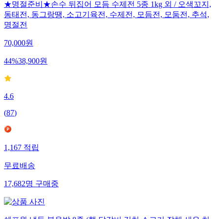
★명절준비★손수 뒤집어 모듬 수제전 5종 1kg 외 / 오색꼬지,
동태전, 동그랑땡, 소고기육전, 수제전, 모듬전, 모둠전, 추석,
명절전
70,000
원
44
%
38,900
원
4.6
(
87
)
1,167
적립
무료배송
17,682
명
구매중