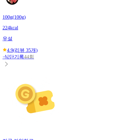
100g(100g)
224kcal
우설
4.9
(리뷰
35
개)
·
식단기록
44회