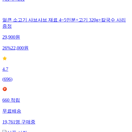
얼큰 소고기 샤브샤브 재료 4~5인분+고기 320g+칼국수 사리
증정
29,900
원
26
%
22,000
원
4.7
(
696
)
660
적립
무료배송
19,761
명
구매중