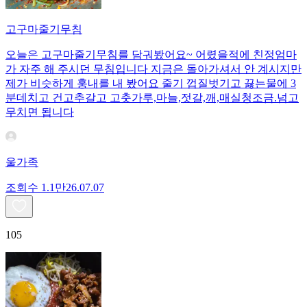
고구마줄기무침
오늘은 고구마줄기무침를 담궈봤어요~ 어렸을적에 친정엄마
가 자주 해 주시던 무침입니다 지금은 돌아가셔서 안 계시지만
제가 비슷하게 훙내를 내 봤어요 줄기 껍질벗기고 끓는물에 3
분데치고 건고추갈고 고춧가루,마늘,젓갈,깨,매실청조금.넘고
무치면 됩니다
울가족
조회수
1.1만
26.07.07
105