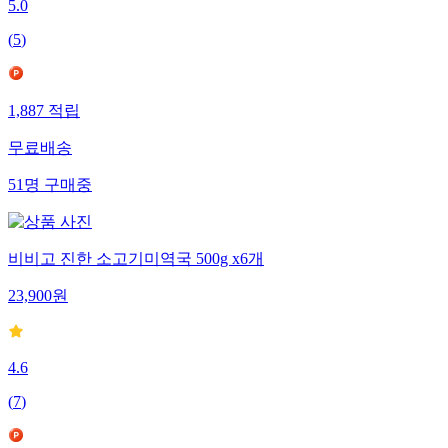
5.0
(
5
)
1,887
적립
무료배송
51
명
구매중
비비고 진한 소고기미역국 500g x6개
23,900
원
4.6
(
7
)