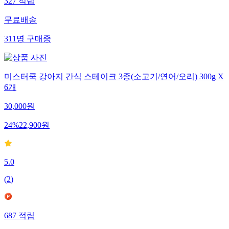
327
적립
무료배송
311
명
구매중
미스터쿡 강아지 간식 스테이크 3종(소고기/연어/오리) 300g X
6개
30,000
원
24
%
22,900
원
5.0
(
2
)
687
적립