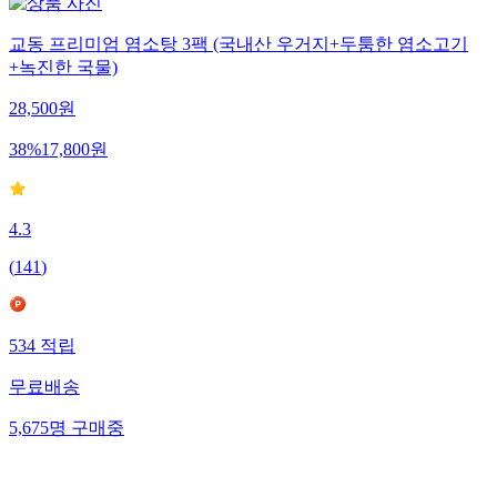
교동 프리미엄 염소탕 3팩 (국내산 우거지+두툼한 염소고기
+녹진한 국물)
28,500
원
38
%
17,800
원
4.3
(
141
)
534
적립
무료배송
5,675
명
구매중