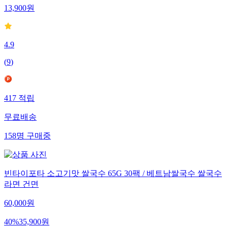
13,900
원
4.9
(
9
)
417
적립
무료배송
158
명
구매중
빈타이포타 소고기맛 쌀국수 65G 30팩 / 베트남쌀국수 쌀국수
라면 건면
60,000
원
40
%
35,900
원