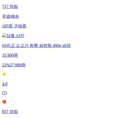
717
적립
무료배송
185
명
구매중
비비고 소고기 듬뿍 설렁탕 460g x6개
35,900
원
22
%
27,900
원
4.9
(
7
)
837
적립