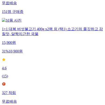
무료배송
151
명
구매중
1+1 대복 버섯불고기 400g x2팩 외 (택1) 소고기의 쫄깃하고 감
칠맛, 달짝지근한 국물
15,900
원
31
%
10,900
원
4.6
(
15
)
327
적립
무료배송