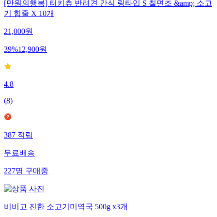
[만원의행복] 터키츄 반려견 간식 링타입 S 칠면조 &amp; 소고
기 힘줄 X 10개
21,000
원
39
%
12,900
원
4.8
(
8
)
387
적립
무료배송
227
명
구매중
비비고 진한 소고기미역국 500g x3개