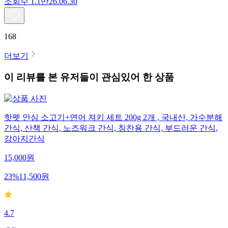
조회수
1.1만
26.06.30
168
더보기
이 리뷰를 본 유저들이 관심있어 한 상품
핫펫 안심 소고기+연어 져키 세트 200g 2개 , 국내산, 가수분해
간식, 산책 간식, 노즈워크 간식, 칭찬용 간식, 부드러운 간식,
강아지간식
15,000
원
23
%
11,500
원
4.7