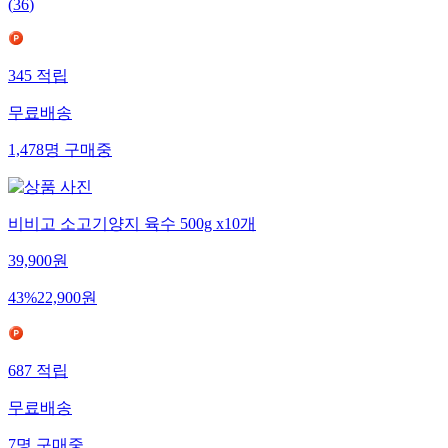
(
36
)
345
적립
무료배송
1,478
명
구매중
비비고 소고기양지 육수 500g x10개
39,900
원
43
%
22,900
원
687
적립
무료배송
7
명
구매중