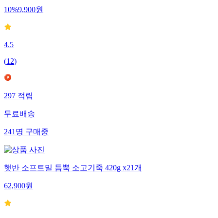
10
%
9,900
원
4.5
(
12
)
297
적립
무료배송
241
명
구매중
햇반 소프트밀 듬뿍 소고기죽 420g x21개
62,900
원