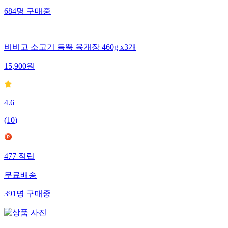
684
명
구매중
비비고 소고기 듬뿍 육개장 460g x3개
15,900
원
4.6
(
10
)
477
적립
무료배송
391
명
구매중