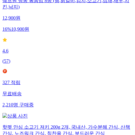
쉐프원 냉동 볶음밥 8종 (햄,닭갈비,김치,소고기,잡채,새우,치
킨,낙지)
12,900
원
16
%
10,900
원
4.6
(
57
)
327
적립
무료배송
2,210
명
구매중
핫펫 안심 소고기 져키 200g 2개, 국내산, 가수분해 간식, 산책
간식, 노즈워크 간식, 칭찬용 간식, 부드러운 간식