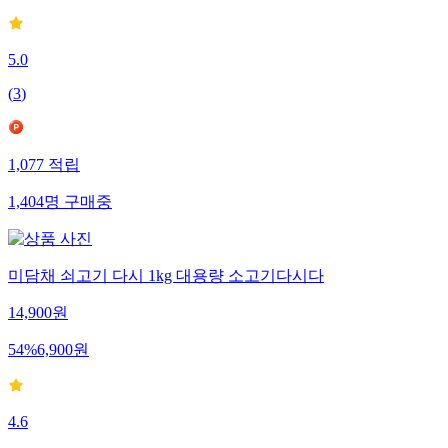
5.0
(
3
)
1,077
적립
1,404
명
구매중
미담채 쇠고기 다시 1kg 대용량 소고기다시다
14,900
원
54
%
6,900
원
4.6