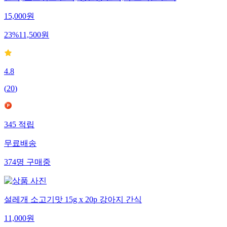
15,000
원
23
%
11,500
원
4.8
(
20
)
345
적립
무료배송
374
명
구매중
설레개 소고기맛 15g x 20p 강아지 간식
11,000
원