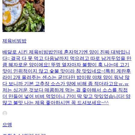
제육비빔밥
배달로 시킨 제육비빔밥인데 혼자먹기엔 양이 진짜 대박입니
다;; 결국 다 못 먹고 다음날까지 먹으려고 따로 남겨두었을 만
큼 혜자로운 양이에요! 뚜껑 열자마자 불향이 훅 나는데 고기
맛이 인위적이지 않고 숯불 맛이라 참 맛있네요~!특히 계란후
라이 2개 올려주는 센스는 굳!! ​다만 밥이랑 야채 양이 워낙 많
다 보니까 기본 고추장 소스가 양에 비해 좀 적더라고요ㅠ.ㅠ
저는 싱거운 것보다 매콤하게 먹는 걸 좋아해서 소스를 직접
더 만들어 넣어 비벼 먹었더니 간이 딱 맞고 맛있었습니다! 양
많고 불맛 나는 제육 좋아하시면 꼭 드셔보세요~^^
으앵