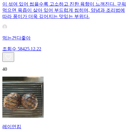
이 섞여 있어 씹을수록 고소하고 진한 육향이 느껴진다. 구워
먹으면 육즙이 살아 있어 부드럽게 씹히며, 양념과 조리법에
따라 풍미가 더욱 깊어지는 맛있는 부위다.
먹는건다좋아
조회수
584
25.12.22
40
레이먼킴