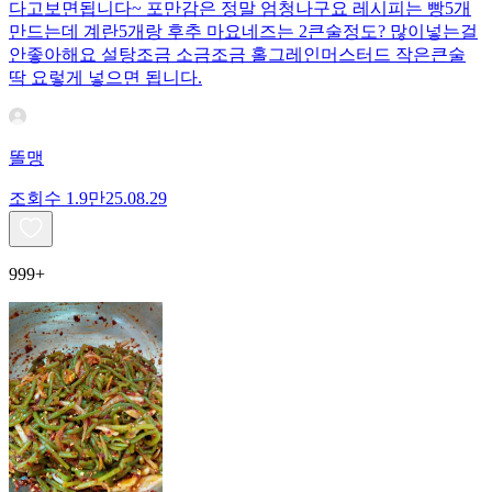
다고보면됩니다~ 포만감은 정말 엄청나구요 레시피는 빵5개
만드는데 계란5개랑 후추 마요네즈는 2큰술정도? 많이넣는걸
안좋아해요 설탕조금 소금조금 홀그레인머스터드 작은큰술
딱 요렇게 넣으면 됩니다.
똘맹
조회수
1.9만
25.08.29
999+