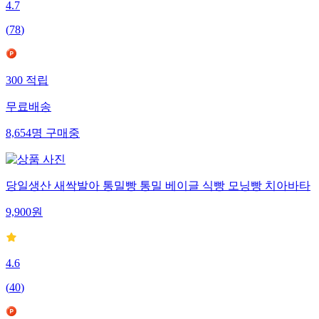
4.7
(
78
)
300
적립
무료배송
8,654
명
구매중
당일생산 새싹발아 통밀빵 통밀 베이글 식빵 모닝빵 치아바타
9,900
원
4.6
(
40
)