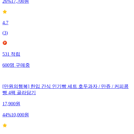
26
%
17,700
원
4.7
(
3
)
531
적립
600
명
구매중
[만원의행복] 한입 간식 인기빵 세트 호두과자 / 만쥬 / 커피콩
빵 4팩 골라담기
17,900
원
44
%
10,000
원