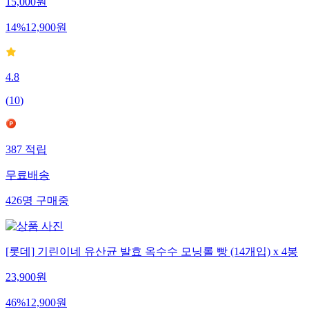
15,000
원
14
%
12,900
원
4.8
(
10
)
387
적립
무료배송
426
명
구매중
[롯데] 기린이네 유산균 발효 옥수수 모닝롤 빵 (14개입) x 4봉
23,900
원
46
%
12,900
원