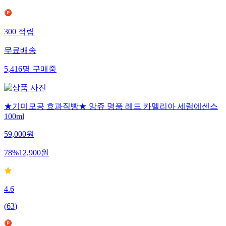
(
73
)
300
적립
무료배송
5,416
명
구매중
★기미모공 효과직빵★ 앙쥬 명품 레드 카멜리아 세럼에센스
100ml
59,000
원
78
%
12,900
원
4.6
(
63
)