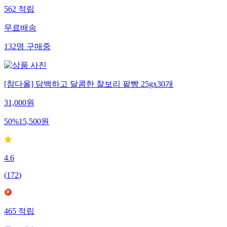
562
적립
무료배송
132
명
구매중
[참다올] 담백하고 달콤한 찰보리 팥빵 25gx30개
31,000
원
50
%
15,500
원
4.6
(
172
)
465
적립