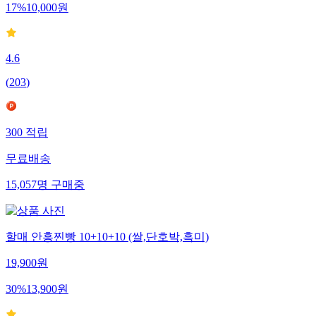
17
%
10,000
원
4.6
(
203
)
300
적립
무료배송
15,057
명
구매중
할매 안흥찐빵 10+10+10 (쌀,단호박,흑미)
19,900
원
30
%
13,900
원