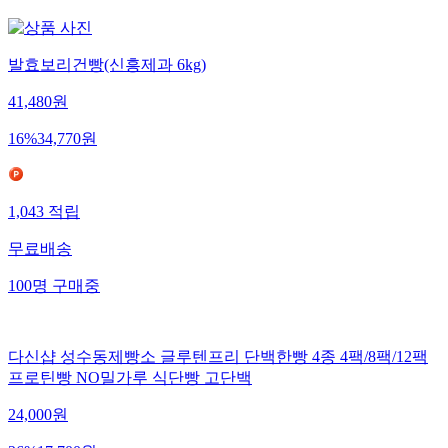
발효보리건빵(신흥제과 6kg)
41,480
원
16
%
34,770
원
1,043
적립
무료배송
100
명
구매중
다신샵 성수동제빵소 글루텐프리 단백한빵 4종 4팩/8팩/12팩
프로틴빵 NO밀가루 식단빵 고단백
24,000
원