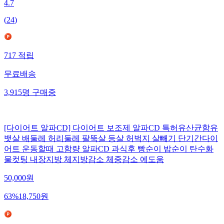
4.7
(
24
)
717
적립
무료배송
3,915
명
구매중
[다이어트 알파CD] 다이어트 보조제 알파CD 특허유산균함유
뱃살 배둘레 허리둘레 팔뚝살 등살 허벅지 살빼기 단기간다이
어트 운동할때 고함량 알파CD 과식후 빵순이 밥순이 탄수화
물컷팅 내장지방 체지방감소 체중감소 에도움
50,000
원
63
%
18,750
원