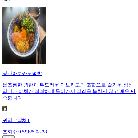
명란아보카도덮밥
짭조름한 명란과 부드러운 아보카도의 조합으로 즐거운 점심
입니다 야채가 적절하게 들어가서 식감을 놓치지 않고 매우 만
족합니다.
귀염그잡채1
조회수
9.5만
25.08.28