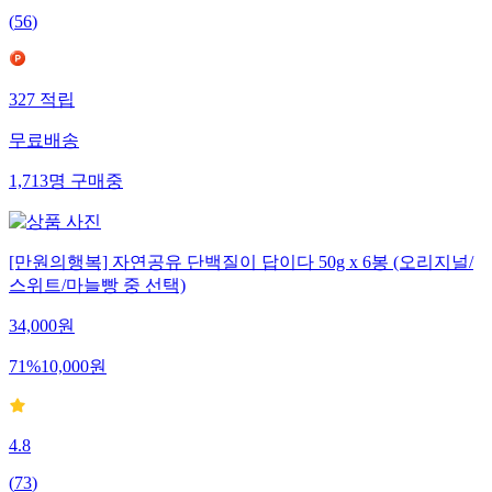
(
56
)
327
적립
무료배송
1,713
명
구매중
[만원의행복] 자연공유 단백질이 답이다 50g x 6봉 (오리지널/
스위트/마늘빵 중 선택)
34,000
원
71
%
10,000
원
4.8