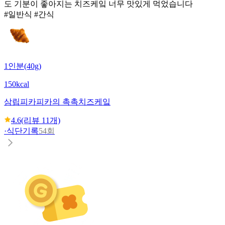
도 기분이 좋아지는 치즈케잌 너무 맛있게 먹었습니다
#일반식 #간식
1인분(40g)
150kcal
삼립
피카피카의 촉촉치즈케잌
4.6
(리뷰
11
개)
·
식단기록
54회