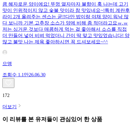
큼 혜자로운 양이에요! 뚜껑 열자마자 불향이 훅 나는데 고기
맛이 인위적이지 않고 숯불 맛이라 참 맛있네요~!특히 계란후
라이 2개 올려주는 센스는 굳!! ​다만 밥이랑 야채 양이 워낙 많
다 보니까 기본 고추장 소스가 양에 비해 좀 적더라고요ㅠ.ㅠ
저는 싱거운 것보다 매콤하게 먹는 걸 좋아해서 소스를 직접
더 만들어 넣어 비벼 먹었더니 간이 딱 맞고 맛있었습니다! 양
많고 불맛 나는 제육 좋아하시면 꼭 드셔보세요~^^
으앵
조회수
1.1만
26.06.30
172
더보기
이 리뷰를 본 유저들이 관심있어 한 상품