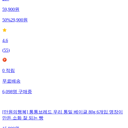
59,900
원
50
%
29,900
원
4.6
(
55
)
0
적립
무료배송
6,098
명
구매중
[만원의행복] 통통브레드 우리 통밀 베이글 80g 6개입 명장이
만든 소화 잘 되는 빵