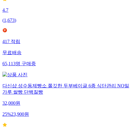
4.7
(
1,673
)
417
적립
무료배송
65,113
명
구매중
다신샵 성수동제빵소 쫄깃한 두부베이글 6종 식단관리 NO밀
가루 쌀빵 단백질빵
32,000
원
25
%
23,900
원