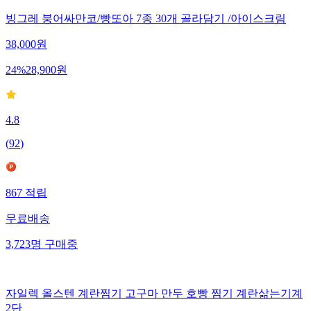
빙그레 붕어싸만코/빵또아 7종 30개 골라담기 /아이스크림
38,000
원
24
%
28,900
원
4.8
(
92
)
867
적립
무료배송
3,723
명
구매중
자일렉 올스텐 계란찜기 고구마 만두 호빵 찜기 계란삶는기계
2단