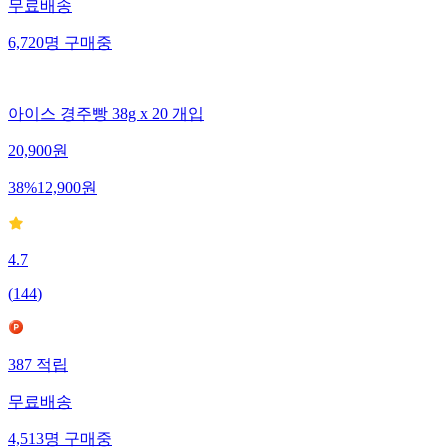
무료배송
6,720
명
구매중
아이스 경주빵 38g x 20 개입
20,900
원
38
%
12,900
원
4.7
(
144
)
387
적립
무료배송
4,513
명
구매중