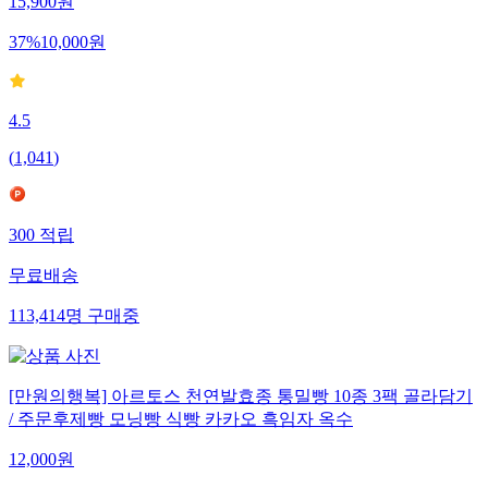
15,900
원
37
%
10,000
원
4.5
(
1,041
)
300
적립
무료배송
113,414
명
구매중
[만원의행복] 아르토스 천연발효종 통밀빵 10종 3팩 골라담기
/ 주문후제빵 모닝빵 식빵 카카오 흑임자 옥수
12,000
원