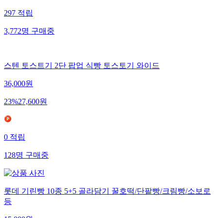
297
적립
3,772
명
구매중
스텐 토스트기 2단 팝업 식빵 토스토기 와이드
36,000
원
23
%
27,600
원
0
적립
128
명
구매중
롯데 기린빵 10종 5+5 골라담기 꿀호떡/단팥빵/크림빵/소보로
등