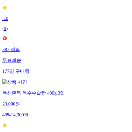
5.0
(
9
)
387
적립
무료배송
177
명
구매중
폭신쫀득 옥수수술빵 400g 3입
29,000
원
49
%
14,900
원