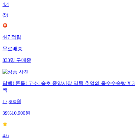
4.4
(
9
)
447
적립
무료배송
833
명
구매중
담백! 쫀득! 고소! 속초 중앙시장 명물 추억의 옥수수술빵 X 3
팩
17,900
원
39
%
10,900
원
4.6