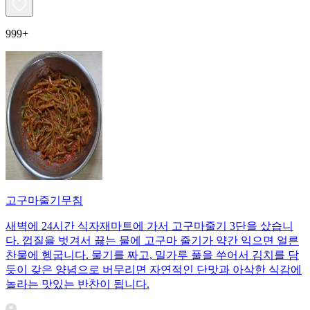
999+
고구마줄기무침
새벽에 24시간 식자재마트에 가서 고구마줄기 3단을 샀습니
다. 껍질을 벗겨서 끓는 물에 고구마 줄기가 약간 익으면 얼른
찬물에 헹굽니다. 물기를 짜고, 밀가루 풀을 쑤어서 김치를 담
듯이 갖은 양념으로 버무리면 자연적인 단맛과 아삭한 식감에
놀라는 맛있는 반찬이 됩니다.