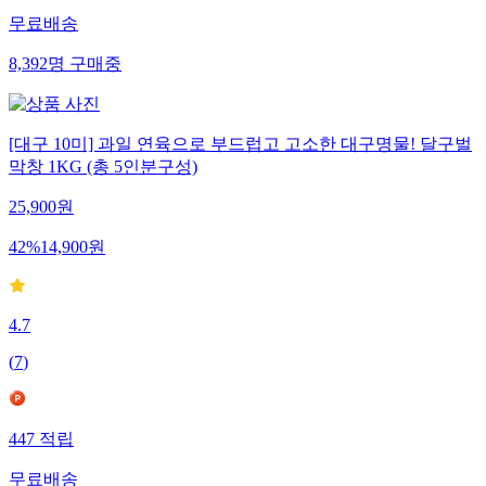
무료배송
8,392
명
구매중
[대구 10미] 과일 연육으로 부드럽고 고소한 대구명물! 달구벌
막창 1KG (총 5인분구성)
25,900
원
42
%
14,900
원
4.7
(
7
)
447
적립
무료배송