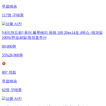
무료배송
117
명
구매중
[네이처드림] 퓨어 블루베리 퓨레 100 20gx14포 4박스 /생과일
100%/한포40알/청정호주산
60,000
원
55
%
26,900
원
807
적립
무료배송
62
명
구매중