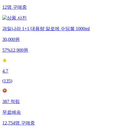
12
명
구매중
과일나라 1+1 대용량 알로에 수딩젤 1000ml
30,000
원
57
%
12,900
원
4.7
(
135
)
387
적립
무료배송
12,754
명
구매중