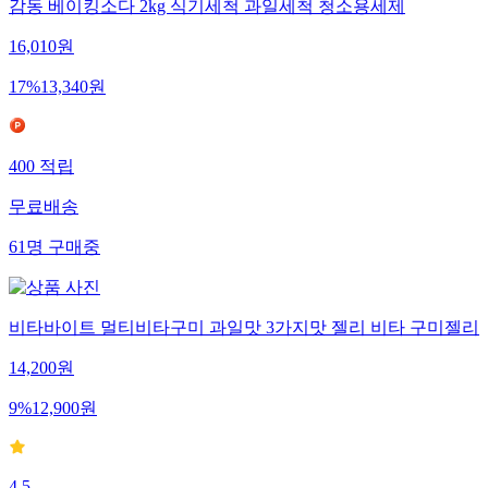
감동 베이킹소다 2kg 식기세척 과일세척 청소용세제
16,010
원
17
%
13,340
원
400
적립
무료배송
61
명
구매중
비타바이트 멀티비타구미 과일맛 3가지맛 젤리 비타 구미젤리
14,200
원
9
%
12,900
원