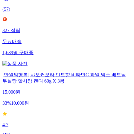
(
57
)
327
적립
무료배송
1,689
명
구매중
[만원의행복] 샤오커오라 민트향 비타민C 과일 믹스 베트남
무설탕 알사탕 캔디 60g X 3봉
15,000
원
33
%
10,000
원
4.7