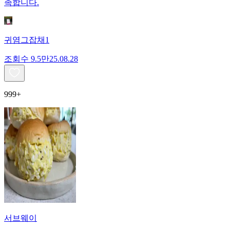
족합니다.
귀염그잡채1
조회수
9.5만
25.08.28
999+
서브웨이