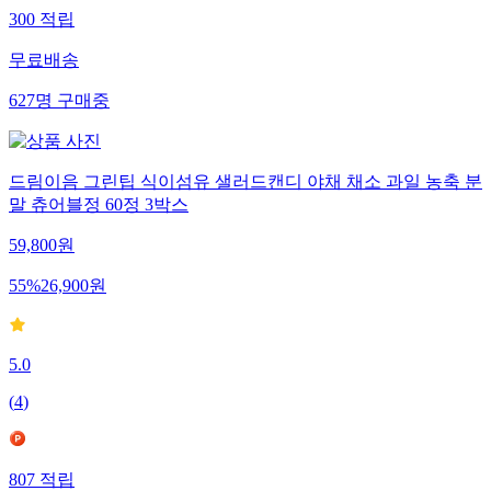
300
적립
무료배송
627
명
구매중
드림이음 그린팁 식이섬유 샐러드캔디 야채 채소 과일 농축 분
말 츄어블정 60정 3박스
59,800
원
55
%
26,900
원
5.0
(
4
)
807
적립