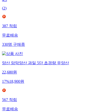
4.5
(
2
)
387
적립
무료배송
330
명
구매중
양산 암막양산 과일 5단 초경량 우양산
22,680
원
17
%
18,900
원
567
적립
무료배송