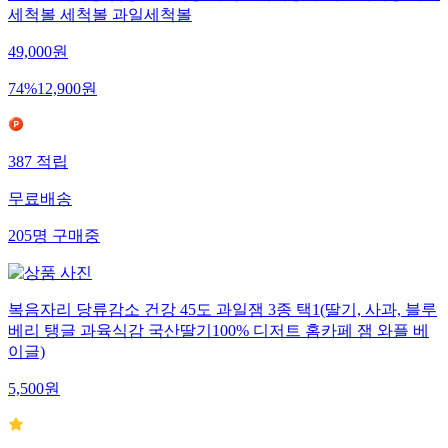
세척볼 세척볼 과일세척볼
49,000
원
74
%
12,900
원
387
적립
무료배송
205
명
구매중
복음자리 당류감소 건강 45도 과일잼 3종 택1(딸기, 사과, 블루
베리 탱글 과육식감 국산딸기100% 디저트 홈카페 잼 와플 베
이글)
5,500
원