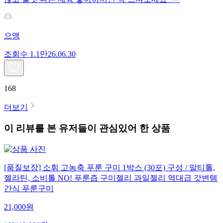
으앵
조회수
1.1만
26.06.30
168
더보기
이 리뷰를 본 유저들이 관심있어 한 상품
[품질보장] 소휘 고농축 푸룬 구미 1박스 (30포) 구성 / 말티톨,
젤라틴, 소비톨 NO! 푸룬즙 구미젤리 과일젤리 역대급 갓변템
간식 푸룬구미
21,000
원