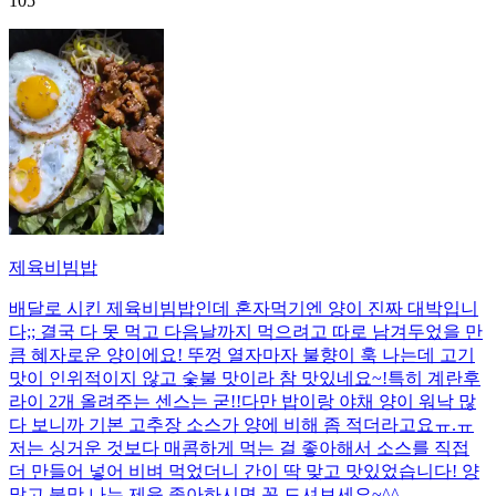
105
제육비빔밥
배달로 시킨 제육비빔밥인데 혼자먹기엔 양이 진짜 대박입니
다;; 결국 다 못 먹고 다음날까지 먹으려고 따로 남겨두었을 만
큼 혜자로운 양이에요! 뚜껑 열자마자 불향이 훅 나는데 고기
맛이 인위적이지 않고 숯불 맛이라 참 맛있네요~!특히 계란후
라이 2개 올려주는 센스는 굳!! ​다만 밥이랑 야채 양이 워낙 많
다 보니까 기본 고추장 소스가 양에 비해 좀 적더라고요ㅠ.ㅠ
저는 싱거운 것보다 매콤하게 먹는 걸 좋아해서 소스를 직접
더 만들어 넣어 비벼 먹었더니 간이 딱 맞고 맛있었습니다! 양
많고 불맛 나는 제육 좋아하시면 꼭 드셔보세요~^^