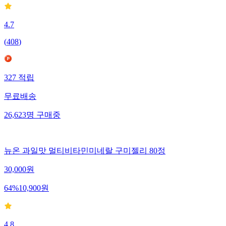
4.7
(
408
)
327
적립
무료배송
26,623
명
구매중
뉴온 과일맛 멀티비타민미네랄 구미젤리 80정
30,000
원
64
%
10,900
원
4.8