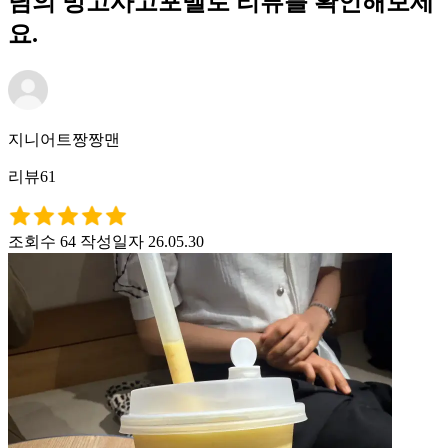
님의 망고사고포멜로 리뷰를 확인해보세
요.
지니어트짱짱맨
리뷰61
조회수 64
작성일자 26.05.30