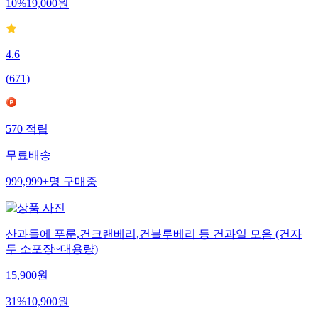
10
%
19,000
원
4.6
(
671
)
570
적립
무료배송
999,999+
명
구매중
산과들에 푸룬,건크랜베리,건블루베리 등 건과일 모음 (건자
두 소포장~대용량)
15,900
원
31
%
10,900
원