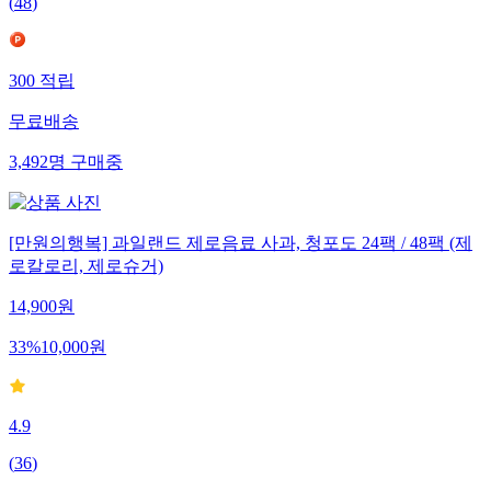
(
48
)
300
적립
무료배송
3,492
명
구매중
[만원의행복] 과일랜드 제로음료 사과, 청포도 24팩 / 48팩 (제
로칼로리, 제로슈거)
14,900
원
33
%
10,000
원
4.9
(
36
)