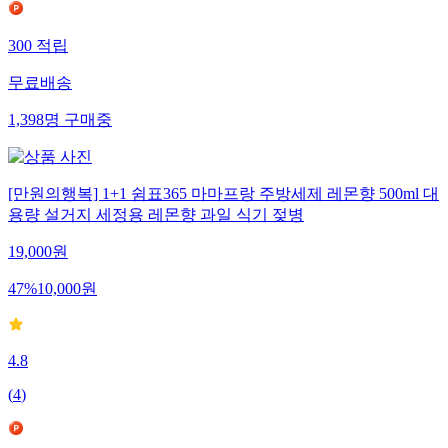
300
적립
무료배송
1,398
명
구매중
[만원의행복] 1+1 쉼표365 마마프랑 주방세제 레몬향 500ml 대
용량 설거지 세정용 레몬향 과일 식기 젖병
19,000
원
47
%
10,000
원
4.8
(
4
)