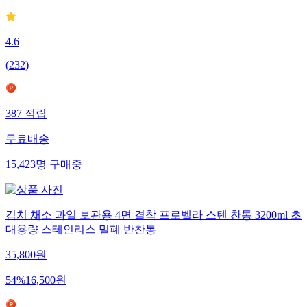
4.6
(
232
)
387
적립
무료배송
15,423
명
구매중
김치 채소 과일 보관용 4면 결착 프로벨라 스텐 찬통 3200ml 초
대용량 스테인리스 밀폐 반찬통
35,800
원
54
%
16,500
원