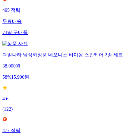
495
적립
무료배송
73
명
구매중
과일나라 남성화장품 네오니스 바이옴 스킨케어 2종 세트
38,000
원
58
%
15,900
원
4.6
(
122
)
477
적립