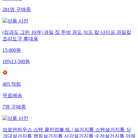
281
명
구매중
(집과도 그린 10개) 과일 집 주방 과도 식도 칼 나이프 과일칼
조리도구 휴대용
15,000
원
10
%
13,500
원
405
적립
무료배송
7
명
구매중
브로덴하우스 스텐 클린업볼 8L / 설거지통 스텐설거지통 싱
크대설거지통 캠핑설거지통 사각설거지통 수저설거지통 야채