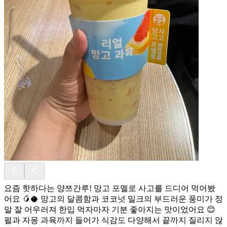
요즘 핫하다는 양쯔간루! 망고 포멜로 사고를 드디어 먹어봤
어요 🥭🥥 망고의 달콤함과 코코넛 밀크의 부드러운 풍미가 정
말 잘 어우러져 한입 먹자마자 기분 좋아지는 맛이었어요 😊
펄과 자몽 과육까지 들어가 식감도 다양해서 끝까지 질리지 않