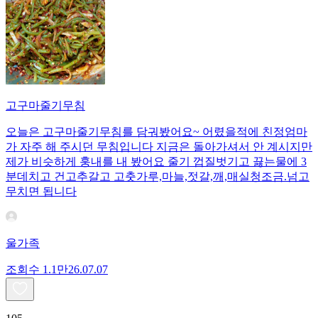
고구마줄기무침
오늘은 고구마줄기무침를 담궈봤어요~ 어렸을적에 친정엄마
가 자주 해 주시던 무침입니다 지금은 돌아가셔서 안 계시지만
제가 비슷하게 훙내를 내 봤어요 줄기 껍질벗기고 끓는물에 3
분데치고 건고추갈고 고춧가루,마늘,젓갈,깨,매실청조금.넘고
무치면 됩니다
울가족
조회수
1.1만
26.07.07