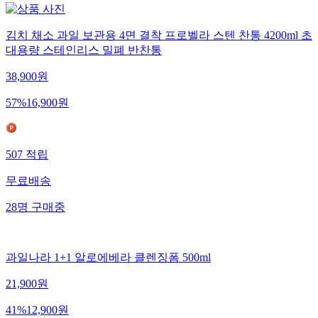
김치 채소 과일 보관용 4면 결착 프로벨라 스텐 찬통 4200ml 초
대용량 스테인리스 밀폐 반찬통
38,900
원
57
%
16,900
원
507
적립
무료배송
28
명
구매중
과일나라 1+1 알로에베라 클렌징폼 500ml
21,900
원
41
%
12,900
원