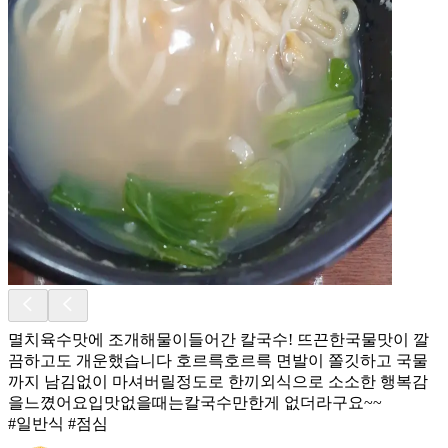
멸치육수맛에 조개해물이들어간 칼국수! 뜨끈한국물맛이 깔
끔하고도 개운했습니다 호르륵호르륵 면발이 쫄깃하고 국물
까지 남김없이 마셔버릴정도로 한끼외식으로 소소한 행복감
을느꼈어요입맛없을때는칼국수만한게 없더라구요~~
#일반식 #점심