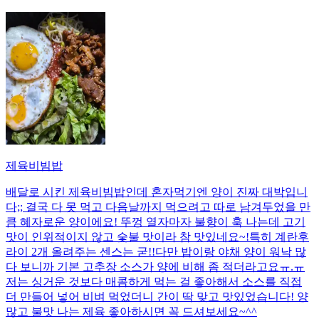
제육비빔밥
배달로 시킨 제육비빔밥인데 혼자먹기엔 양이 진짜 대박입니
다;; 결국 다 못 먹고 다음날까지 먹으려고 따로 남겨두었을 만
큼 혜자로운 양이에요! 뚜껑 열자마자 불향이 훅 나는데 고기
맛이 인위적이지 않고 숯불 맛이라 참 맛있네요~!특히 계란후
라이 2개 올려주는 센스는 굳!! ​다만 밥이랑 야채 양이 워낙 많
다 보니까 기본 고추장 소스가 양에 비해 좀 적더라고요ㅠ.ㅠ
저는 싱거운 것보다 매콤하게 먹는 걸 좋아해서 소스를 직접
더 만들어 넣어 비벼 먹었더니 간이 딱 맞고 맛있었습니다! 양
많고 불맛 나는 제육 좋아하시면 꼭 드셔보세요~^^