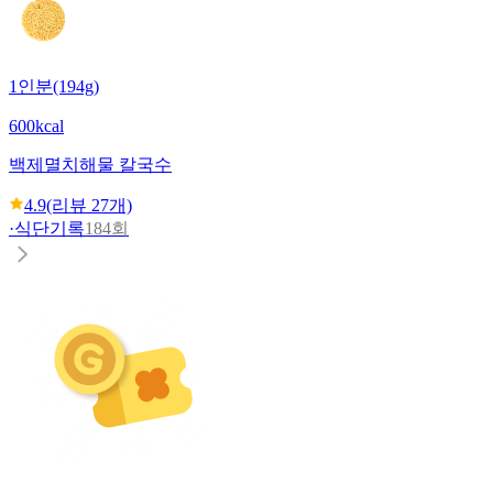
1인분(194g)
600kcal
백제
멸치해물 칼국수
4.9
(리뷰
27
개)
·
식단기록
184회