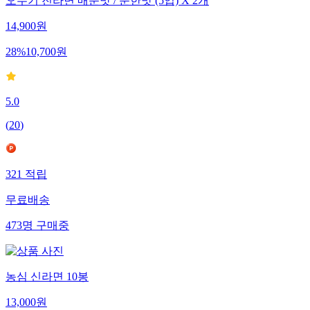
오뚜기 진라면 매운맛 / 순한맛 (5입) X 2개
14,900
원
28
%
10,700
원
5.0
(
20
)
321
적립
무료배송
473
명
구매중
농심 신라면 10봉
13,000
원