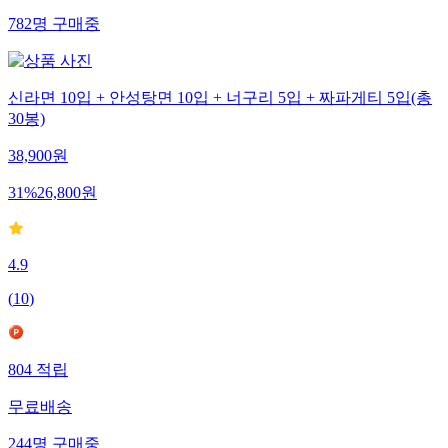
782
명
구매중
신라면 10입 + 안성탕면 10입 + 너구리 5입 + 짜파게티 5입(총
30봉)
38,900
원
31
%
26,800
원
4.9
(
10
)
804
적립
무료배송
244
명
구매중