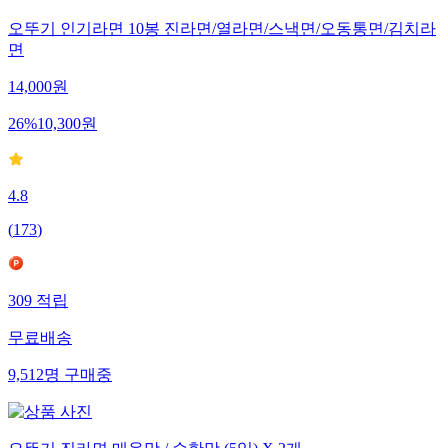
오뚜기 인기라면 10봉 진라면/열라면/스낵면/오동통면/김치라
면
14,000
원
26
%
10,300
원
4.8
(
173
)
309
적립
무료배송
9,512
명
구매중