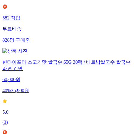
582
적립
무료배송
828
명
구매중
빈타이포타 소고기맛 쌀국수 65G 30팩 / 베트남쌀국수 쌀국수
라면 건면
60,000
원
40
%
35,900
원
5.0
(
3
)