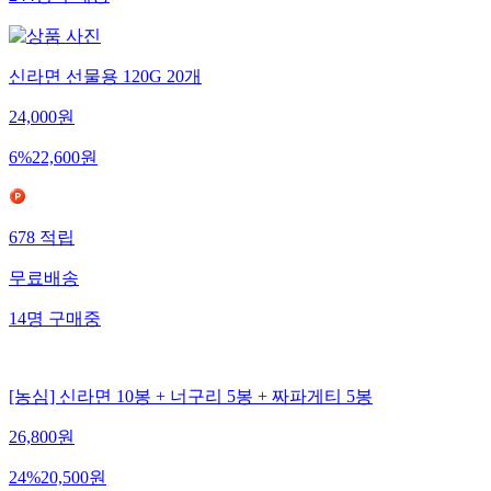
신라면 선물용 120G 20개
24,000
원
6
%
22,600
원
678
적립
무료배송
14
명
구매중
[농심] 신라면 10봉 + 너구리 5봉 + 짜파게티 5봉
26,800
원
24
%
20,500
원