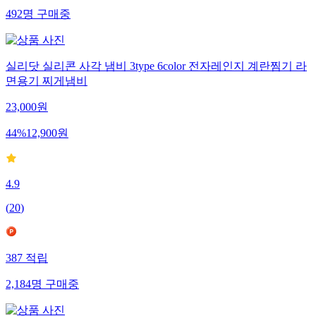
492
명
구매중
실리닷 실리콘 사각 냄비 3type 6color 전자레인지 계란찜기 라
면용기 찌게냄비
23,000
원
44
%
12,900
원
4.9
(
20
)
387
적립
2,184
명
구매중