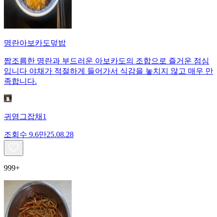
명란아보카도덮밥
짭조름한 명란과 부드러운 아보카도의 조합으로 즐거운 점심
입니다 야채가 적절하게 들어가서 식감을 놓치지 않고 매우 만
족합니다.
귀염그잡채1
조회수
9.6만
25.08.28
999+