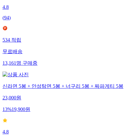
4.8
(
94
)
534
적립
무료배송
13,161
명
구매중
신라면 5봉 + 안성탕면 5봉 + 너구리 5봉 + 짜파게티 5봉
23,000
원
13
%
19,900
원
4.8