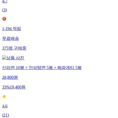
4.7
(
3
)
1,194
적립
무료배송
375
명
구매중
신라면 10봉 + 안성탕면 5봉 + 짜파게티 5봉
28,800
원
33
%
19,400
원
4.6
(
21
)