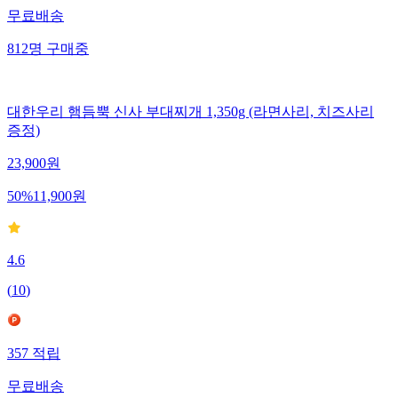
무료배송
812
명
구매중
대한우리 햄듬뿍 신사 부대찌개 1,350g (라면사리, 치즈사리
증정)
23,900
원
50
%
11,900
원
4.6
(
10
)
357
적립
무료배송