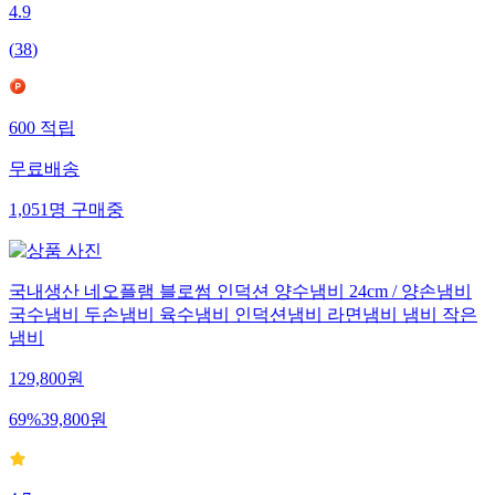
4.9
(
38
)
600
적립
무료배송
1,051
명
구매중
국내생산 네오플램 블로썸 인덕션 양수냄비 24cm / 양손냄비
국수냄비 두손냄비 육수냄비 인덕션냄비 라면냄비 냄비 작은
냄비
129,800
원
69
%
39,800
원