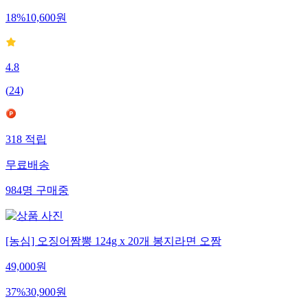
18
%
10,600
원
4.8
(
24
)
318
적립
무료배송
984
명
구매중
[농심] 오징어짬뽕 124g x 20개 봉지라면 오짬
49,000
원
37
%
30,900
원