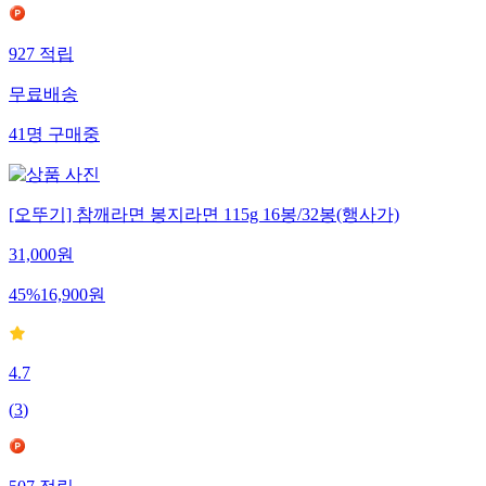
927
적립
무료배송
41
명
구매중
[오뚜기] 참깨라면 봉지라면 115g 16봉/32봉(행사가)
31,000
원
45
%
16,900
원
4.7
(
3
)