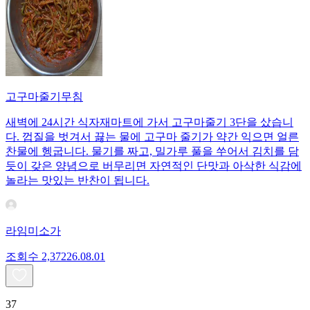
고구마줄기무침
새벽에 24시간 식자재마트에 가서 고구마줄기 3단을 샀습니
다. 껍질을 벗겨서 끓는 물에 고구마 줄기가 약간 익으면 얼른
찬물에 헹굽니다. 물기를 짜고, 밀가루 풀을 쑤어서 김치를 담
듯이 갖은 양념으로 버무리면 자연적인 단맛과 아삭한 식감에
놀라는 맛있는 반찬이 됩니다.
라임미소가
조회수
2,372
26.08.01
37