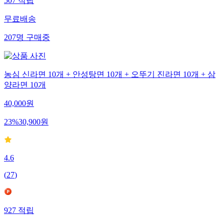
507
적립
무료배송
207
명
구매중
농심 신라면 10개 + 안성탕면 10개 + 오뚜기 진라면 10개 + 삼
양라면 10개
40,000
원
23
%
30,900
원
4.6
(
27
)
927
적립