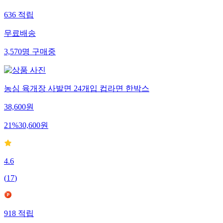
636
적립
무료배송
3,570
명
구매중
농심 육개장 사발면 24개입 컵라면 한박스
38,600
원
21
%
30,600
원
4.6
(
17
)
918
적립