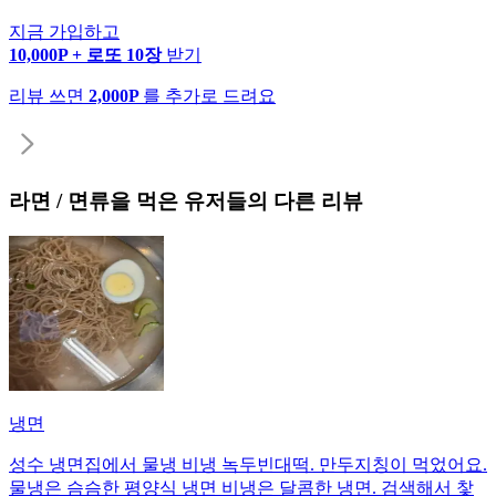
지금 가입하고
10,000P + 로또 10장
받기
리뷰 쓰면
2,000P
를 추가로 드려요
라면 / 면류
을 먹은 유저들의 다른 리뷰
냉면
성수 냉면집에서 물냉 비냉 녹두빈대떡. 만두지칭이 먹었어요.
물냉은 슴슴한 평양식 냉면 비냉은 달콤한 냉면. 검색해서 찿