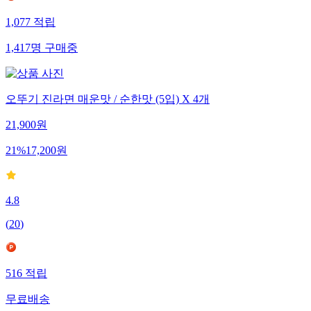
1,077
적립
1,417
명
구매중
오뚜기 진라면 매운맛 / 순한맛 (5입) X 4개
21,900
원
21
%
17,200
원
4.8
(
20
)
516
적립
무료배송