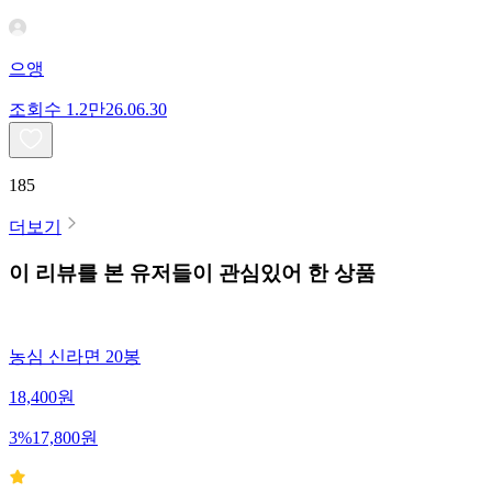
으앵
조회수
1.2만
26.06.30
185
더보기
이 리뷰를 본 유저들이 관심있어 한 상품
농심 신라면 20봉
18,400
원
3
%
17,800
원