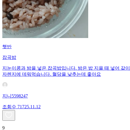
햇반
잡곡밥
지눈이콩과 밤을 넣은 잡곡밥입니다. 밤은 밥 지을 때 넣어 같
자렌지에 데워먹습니다. 혈당을 낮추는데 좋아요
지니5598247
조회수
717
25.11.12
9