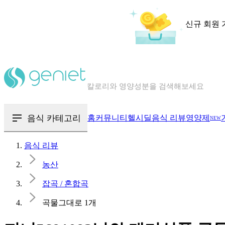
신규 회원 
칼로리와 영양성분을 검색해보세요
혈당 · 다이어트 음식 검색해보세요
음식 · 영양제 리뷰를 찾아보세요
음식 카테고리
홈
커뮤니티
헬시딜
음식 리뷰
영양제
NEW
음식 리뷰
농산
잡곡 / 혼합곡
곡물그대로 1개