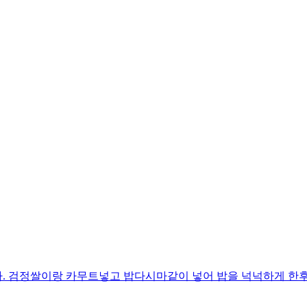
. 검정쌀이랑 카무트넣고 밥다시마같이 넣어 밥을 넉넉하게 한후