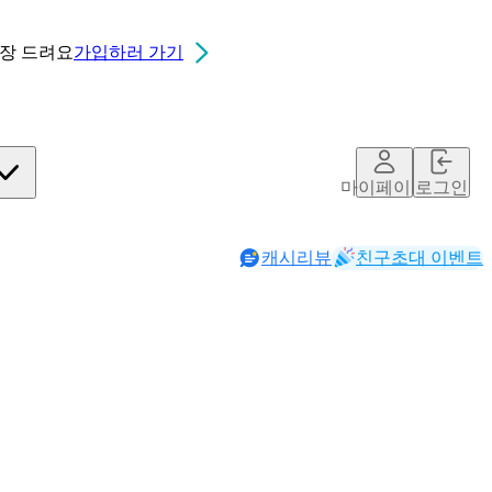
0장
드려요
가입하러 가기
마이페이지
로그인
캐시리뷰
친구초대 이벤트