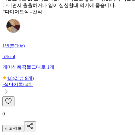
다니면서 출출하거나 입이 심심할때 먹기에 좋습니다.
#다이어트식 #간식
1인분(10g)
57kcal
개미식품
곡물그대로 1개
4.8
(리뷰
9
개)
·
식단기록
64회
0
신고·제보