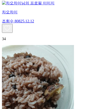
차오차이
조회수
808
25.12.12
34