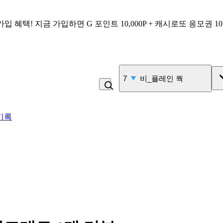
가입 혜택!
지금 가입하면
G 포인트 10,000P + 캐시로또 응모권 1
7
비_플레인 쿽
기록