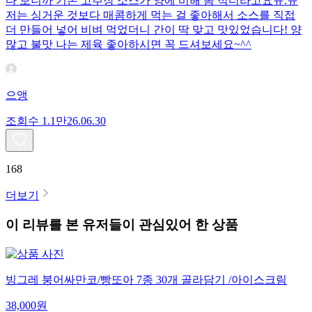
다 보니까 기본 고추장 소스가 양에 비해 좀 적더라고요ㅠ.ㅠ
저는 싱거운 것보다 매콤하게 먹는 걸 좋아해서 소스를 직접
더 만들어 넣어 비벼 먹었더니 간이 딱 맞고 맛있었습니다! 양
많고 불맛 나는 제육 좋아하시면 꼭 드셔보세요~^^
으앵
조회수
1.1만
26.06.30
168
더보기
이 리뷰를 본 유저들이 관심있어 한 상품
빙그레 붕어싸만코/빵또아 7종 30개 골라담기 /아이스크림
38,000
원