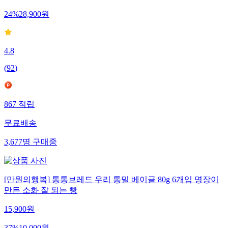
24
%
28,900
원
4.8
(
92
)
867
적립
무료배송
3,677
명
구매중
[만원의행복] 통통브레드 우리 통밀 베이글 80g 6개입 명장이
만든 소화 잘 되는 빵
15,900
원
37
%
10,000
원