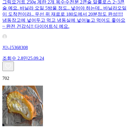
그릭요거트 250g 계란 2개 옥수수전분 2큰술 알룰로스 2~3큰
술 예요. 바닐라 오일 5방울 정도.. 넣어야 하는데.. 바닐라오일
이 도착전이라.. 우선 위 재료로 180도에서 20분정도 완성!!!!
냉동장고에 넣어두고 먹고 냉동실에 넣어놓고 먹어도 좋아요
~ 완전 건강식!! 다이어트식 예요.
지니5368308
조회수
2.8만
25.09.24
702