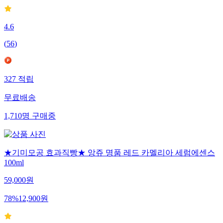
4.6
(
56
)
327
적립
무료배송
1,710
명
구매중
★기미모공 효과직빵★ 앙쥬 명품 레드 카멜리아 세럼에센스
100ml
59,000
원
78
%
12,900
원