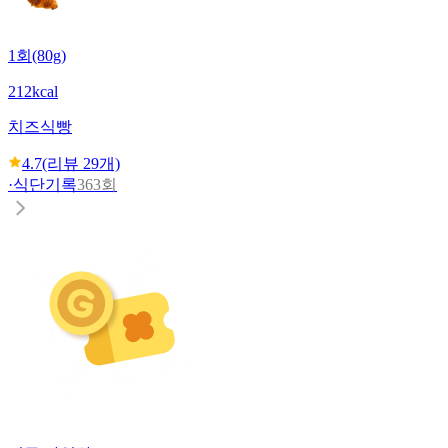
1회(80g)
212kcal
치즈식빵
4.7
(리뷰
29
개)
·
식단기록
363회