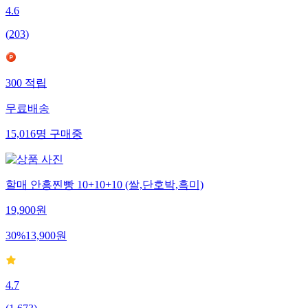
4.6
(
203
)
300
적립
무료배송
15,016
명
구매중
할매 안흥찐빵 10+10+10 (쌀,단호박,흑미)
19,900
원
30
%
13,900
원
4.7