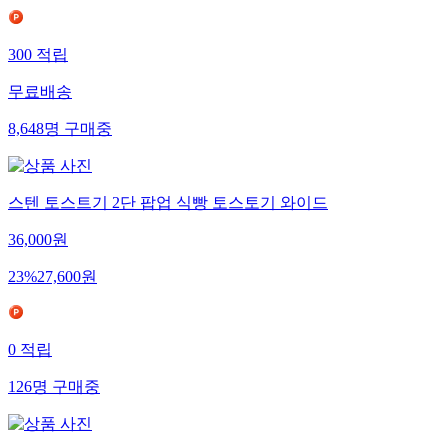
300
적립
무료배송
8,648
명
구매중
스텐 토스트기 2단 팝업 식빵 토스토기 와이드
36,000
원
23
%
27,600
원
0
적립
126
명
구매중