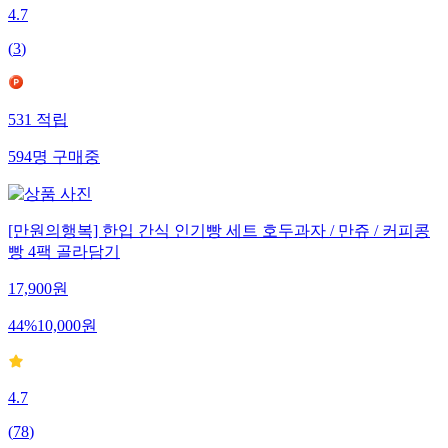
4.7
(
3
)
531
적립
594
명
구매중
[만원의행복] 한입 간식 인기빵 세트 호두과자 / 만쥬 / 커피콩
빵 4팩 골라담기
17,900
원
44
%
10,000
원
4.7
(
78
)