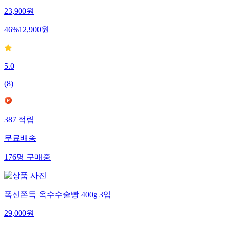
23,900
원
46
%
12,900
원
5.0
(
8
)
387
적립
무료배송
176
명
구매중
폭신쫀득 옥수수술빵 400g 3입
29,000
원