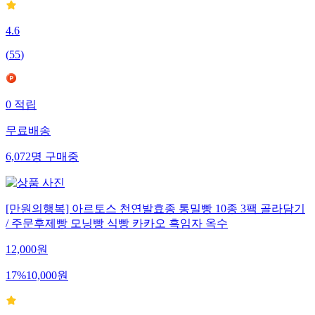
4.6
(
55
)
0
적립
무료배송
6,072
명
구매중
[만원의행복] 아르토스 천연발효종 통밀빵 10종 3팩 골라담기
/ 주문후제빵 모닝빵 식빵 카카오 흑임자 옥수
12,000
원
17
%
10,000
원