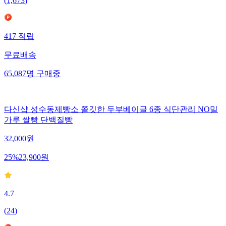
(
1,673
)
417
적립
무료배송
65,087
명
구매중
다신샵 성수동제빵소 쫄깃한 두부베이글 6종 식단관리 NO밀
가루 쌀빵 단백질빵
32,000
원
25
%
23,900
원
4.7
(
24
)