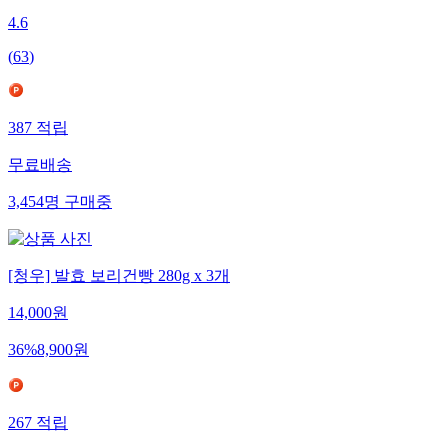
4.6
(
63
)
387
적립
무료배송
3,454
명
구매중
[청우] 발효 보리건빵 280g x 3개
14,000
원
36
%
8,900
원
267
적립