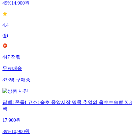
49
%
14,900
원
4.4
(
9
)
447
적립
무료배송
833
명
구매중
담백! 쫀득! 고소! 속초 중앙시장 명물 추억의 옥수수술빵 X 3
팩
17,900
원
39
%
10,900
원