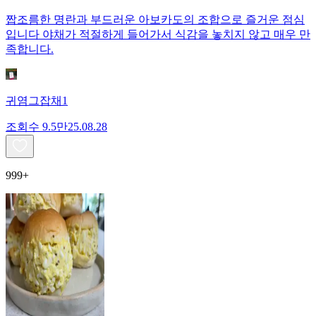
짭조름한 명란과 부드러운 아보카도의 조합으로 즐거운 점심
입니다 야채가 적절하게 들어가서 식감을 놓치지 않고 매우 만
족합니다.
귀염그잡채1
조회수
9.5만
25.08.28
999+