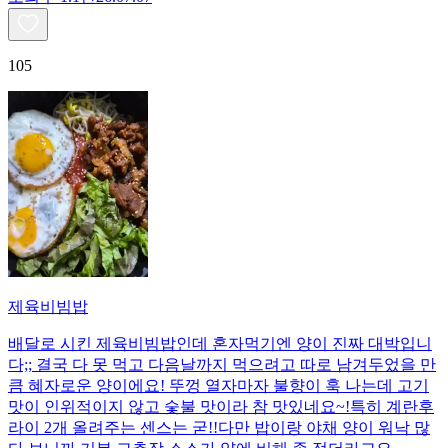
105
제육비빔밥
배달로 시킨 제육비빔밥인데 혼자먹기엔 양이 진짜 대박입니
다;; 결국 다 못 먹고 다음날까지 먹으려고 따로 남겨두었을 만
큼 혜자로운 양이에요! 뚜껑 열자마자 불향이 훅 나는데 고기
맛이 인위적이지 않고 숯불 맛이라 참 맛있네요~!특히 계란후
라이 2개 올려주는 센스는 굳!! ​다만 밥이랑 야채 양이 워낙 많