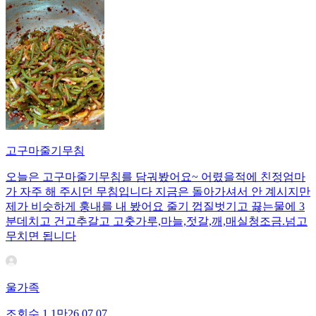
고구마줄기무침
오늘은 고구마줄기무침를 담궈봤어요~ 어렸을적에 친정엄마
가 자주 해 주시던 무침입니다 지금은 돌아가셔서 안 계시지만
제가 비슷하게 훙내를 내 봤어요 줄기 껍질벗기고 끓는물에 3
분데치고 건고추갈고 고춧가루,마늘,젓갈,깨,매실청조금.넘고
무치면 됩니다
울가족
조회수
1.1만
26.07.07