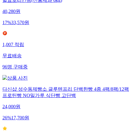
발효보리건빵(신흥제과 6kg)
40,280
원
17
%
33,570
원
1,007
적립
무료배송
96
명
구매중
다신샵 성수동제빵소 글루텐프리 단백한빵 4종 4팩/8팩/12팩
프로틴빵 NO밀가루 식단빵 고단백
24,000
원
26
%
17,700
원