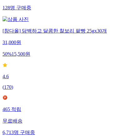
128
명
구매중
[참다올] 담백하고 달콤한 찰보리 팥빵 25gx30개
31,000
원
50
%
15,500
원
4.6
(
170
)
465
적립
무료배송
6,713
명
구매중