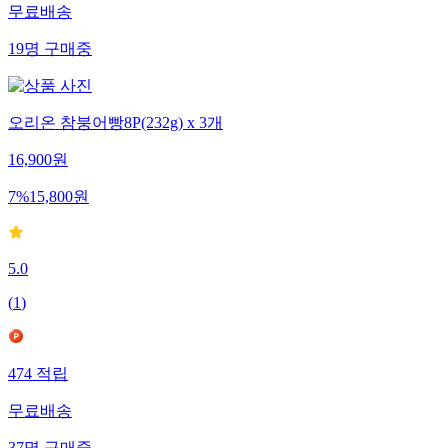
무료배송
19
명
구매중
오리온 참붕어빵8P(232g) x 3개
16,900
원
7
%
15,800
원
5.0
(
1
)
474
적립
무료배송