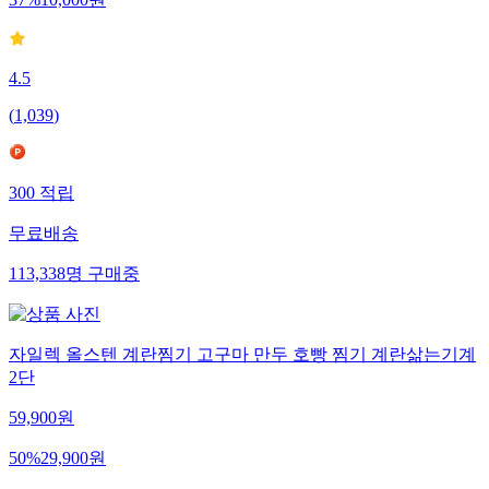
4.5
(
1,039
)
300
적립
무료배송
113,338
명
구매중
자일렉 올스텐 계란찜기 고구마 만두 호빵 찜기 계란삶는기계
2단
59,900
원
50
%
29,900
원