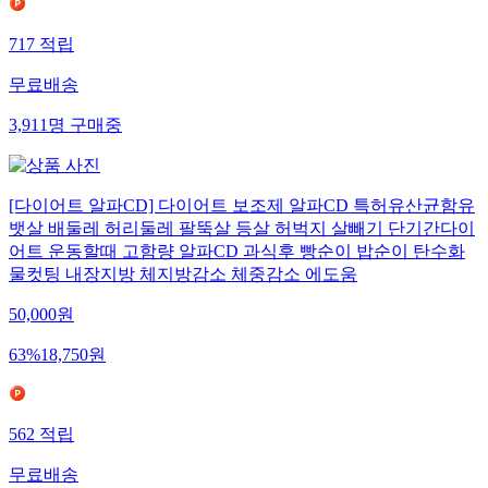
717
적립
무료배송
3,911
명
구매중
[다이어트 알파CD] 다이어트 보조제 알파CD 특허유산균함유
뱃살 배둘레 허리둘레 팔뚝살 등살 허벅지 살빼기 단기간다이
어트 운동할때 고함량 알파CD 과식후 빵순이 밥순이 탄수화
물컷팅 내장지방 체지방감소 체중감소 에도움
50,000
원
63
%
18,750
원
562
적립
무료배송