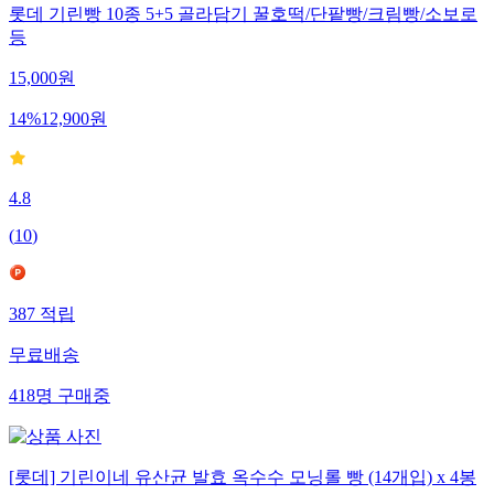
롯데 기린빵 10종 5+5 골라담기 꿀호떡/단팥빵/크림빵/소보로
등
15,000
원
14
%
12,900
원
4.8
(
10
)
387
적립
무료배송
418
명
구매중
[롯데] 기린이네 유산균 발효 옥수수 모닝롤 빵 (14개입) x 4봉