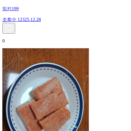
밍키199
조회수
123
25.12.28
0