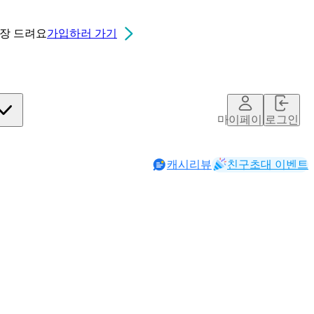
0장
드려요
가입하러 가기
마이페이지
로그인
캐시리뷰
친구초대 이벤트