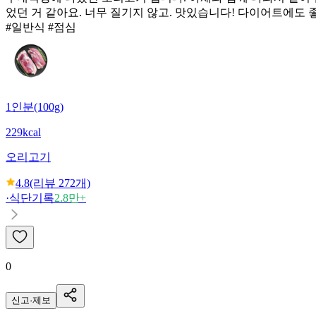
었던 거 같아요. 너무 질기지 않고. 맛있습니다! 다이어트에도 
#일반식 #점심
1인분(100g)
229kcal
오리고기
4.8
(리뷰
272
개)
·
식단기록
2.8만+
0
신고·제보