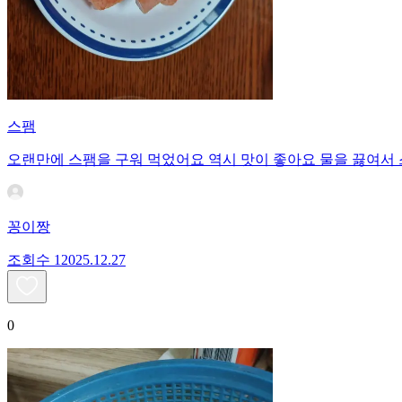
스팸
오랜만에 스팸을 구워 먹었어요 역시 맛이 좋아요 물을 끓여
꽁이짱
조회수
120
25.12.27
0