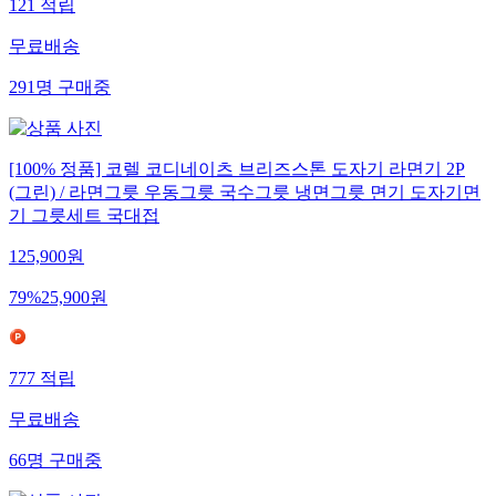
121
적립
무료배송
291
명
구매중
[100% 정품] 코렐 코디네이츠 브리즈스톤 도자기 라면기 2P
(그린) / 라면그릇 우동그릇 국수그릇 냉면그릇 면기 도자기면
기 그릇세트 국대접
125,900
원
79
%
25,900
원
777
적립
무료배송
66
명
구매중