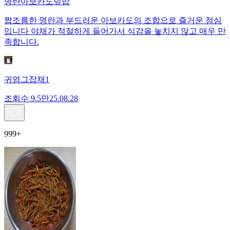
명란아보카도덮밥
짭조름한 명란과 부드러운 아보카도의 조합으로 즐거운 점심
입니다 야채가 적절하게 들어가서 식감을 놓치지 않고 매우 만
족합니다.
귀염그잡채1
조회수
9.5만
25.08.28
999+