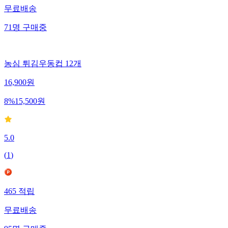
무료배송
71
명
구매중
농심 튀김우동컵 12개
16,900
원
8
%
15,500
원
5.0
(
1
)
465
적립
무료배송