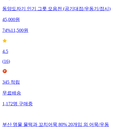
동양도자기 인기 그릇 모음전 (공기대접/우동기/접시)
45,000
원
74
%
11,500
원
4.5
(
16
)
345
적립
무료배송
1,172
명
구매중
부산 명물 물떡과 꼬치어묵 80% 20개입 외 어묵/우동