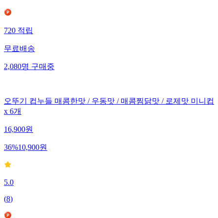
720
적립
무료배송
2,080
명
구매중
오뚜기 컵누들 매콤한맛 / 우동맛 / 매콤찜닭맛 / 로제맛 미니컵
x 6개
16,900
원
36
%
10,900
원
5.0
(
8
)