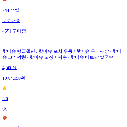
744
적립
무료배송
45
명
구매중
핫이슈 탱글쫄면 / 핫이슈 포차 우동 / 핫이슈 유니짜장 / 핫이
슈 고기짬뽕 / 핫이슈 오징어짬뽕 / 핫이슈 베트남 쌀국수
4,500
원
10
%
4,050
원
5.0
(
6
)