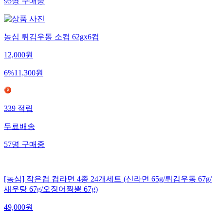
95
명
구매중
농심 튀김우동 소컵 62gx6컵
12,000
원
6
%
11,300
원
339
적립
무료배송
57
명
구매중
[농심] 작은컵 컵라면 4종 24개세트 (신라면 65g/튀김우동 67g/
새우탕 67g/오징어짬뽕 67g)
49,000
원