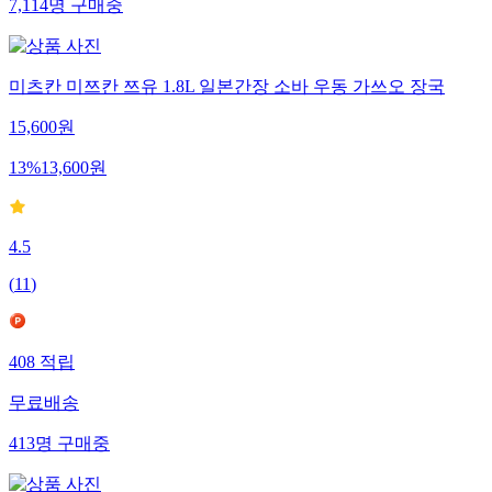
7,114
명
구매중
미츠칸 미쯔칸 쯔유 1.8L 일본간장 소바 우동 가쓰오 장국
15,600
원
13
%
13,600
원
4.5
(
11
)
408
적립
무료배송
413
명
구매중