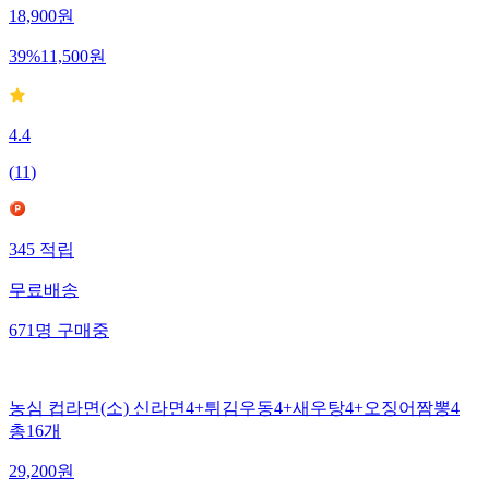
18,900
원
39
%
11,500
원
4.4
(
11
)
345
적립
무료배송
671
명
구매중
농심 컵라면(소) 신라면4+튀김우동4+새우탕4+오징어짬뽕4
총16개
29,200
원