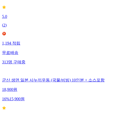
5.0
(
2
)
1,194
적립
무료배송
313
명
구매중
군산 생면 일본 사누끼우동 (국물/비빔) 10인분 + 소스포함
18,900
원
16
%
15,900
원