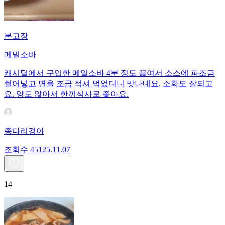
본고장
메밀소바
캐시딜에서 구입한 메일소바 4분 정도 끓여서 소스에 파조금
썰어넣고 면을 조금 적셔 먹었더니 맛나네요. 소화도 잘되고
요. 양도 않아서 한끼식사로 좋아요.
종다리경아
조회수
451
25.11.07
14