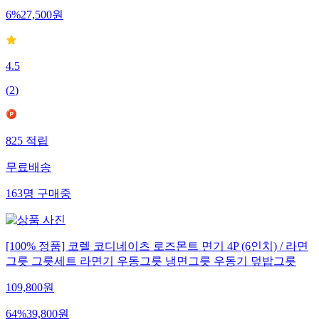
6
%
27,500
원
4.5
(
2
)
825
적립
무료배송
163
명
구매중
[100% 정품] 코렐 코디네이츠 로즈몬트 면기 4P (6인치) / 라면
그릇 그릇세트 라면기 우동그릇 냉면그릇 우동기 덮밥그릇
109,800
원
64
%
39,800
원