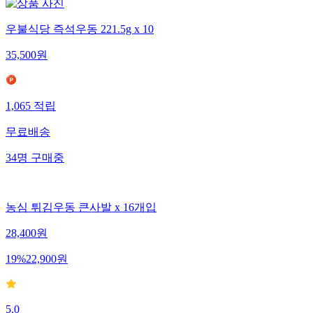
우불식당 즉석우동 221.5g x 10
35,500
원
1,065
적립
무료배송
34
명
구매중
농심 튀김우동 큰사발 x 16개입
28,400
원
19
%
22,900
원