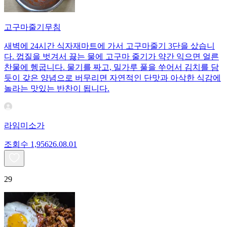
고구마줄기무침
새벽에 24시간 식자재마트에 가서 고구마줄기 3단을 샀습니
다. 껍질을 벗겨서 끓는 물에 고구마 줄기가 약간 익으면 얼른
찬물에 헹굽니다. 물기를 짜고, 밀가루 풀을 쑤어서 김치를 담
듯이 갖은 양념으로 버무리면 자연적인 단맛과 아삭한 식감에
놀라는 맛있는 반찬이 됩니다.
라임미소가
조회수
1,956
26.08.01
29