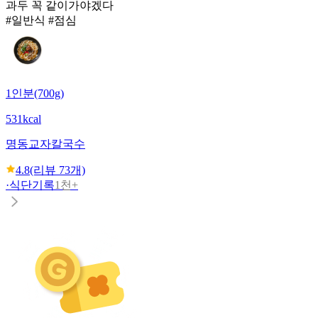
과두 꼭 같이가야겠다
#일반식 #점심
1인분(700g)
531kcal
명동교자
칼국수
4.8
(리뷰
73
개)
·
식단기록
1천+