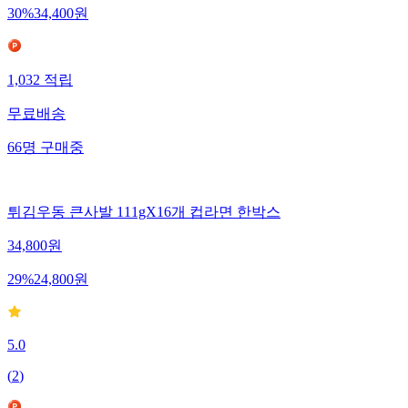
30
%
34,400
원
1,032
적립
무료배송
66
명
구매중
튀김우동 큰사발 111gX16개 컵라면 한박스
34,800
원
29
%
24,800
원
5.0
(
2
)