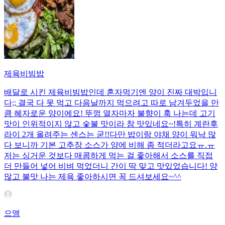
제육비빔밥
배달로 시킨 제육비빔밥인데 혼자먹기엔 양이 진짜 대박입니
다;; 결국 다 못 먹고 다음날까지 먹으려고 따로 남겨두었을 만
큼 혜자로운 양이에요! 뚜껑 열자마자 불향이 훅 나는데 고기
맛이 인위적이지 않고 숯불 맛이라 참 맛있네요~!특히 계란후
라이 2개 올려주는 센스는 굳!! ​다만 밥이랑 야채 양이 워낙 많
다 보니까 기본 고추장 소스가 양에 비해 좀 적더라고요ㅠ.ㅠ
저는 싱거운 것보다 매콤하게 먹는 걸 좋아해서 소스를 직접
더 만들어 넣어 비벼 먹었더니 간이 딱 맞고 맛있었습니다! 양
많고 불맛 나는 제육 좋아하시면 꼭 드셔보세요~^^
으앵