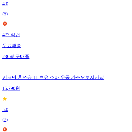
4.0
(
5
)
477
적립
무료배송
236
명
구매중
키코만 혼쯔유 1L 츠유 소바 우동 가쓰오부시간장
15,790
원
5.0
(
7
)