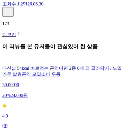
조회수
1.2만
26.06.30
173
더보기
이 리뷰를 본 유저들이 관심있어 한 상품
다신샵 54kcal 바로먹는 곤약이면 2종 6개 외 골라담기 / 노밀
가루 발효곤약 모밀소바 우동
30,000
원
20
%
24,000
원
4.9
(
9
)