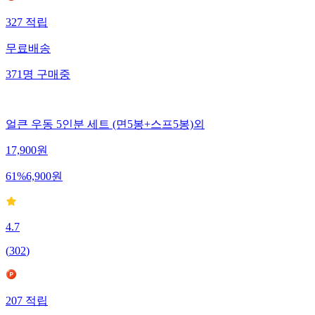
327
적립
무료배송
371
명
구매중
얼큰 우동 5인분 세트 (면5봉+스프5봉)외
17,900
원
61
%
6,900
원
4.7
(
302
)
207
적립