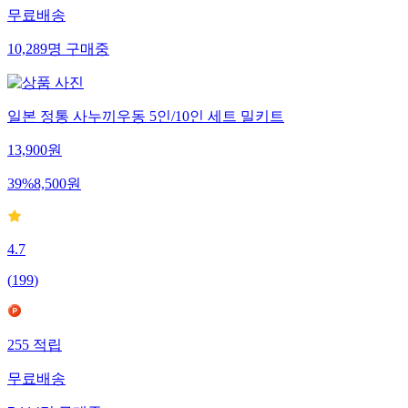
무료배송
10,289
명
구매중
일본 정통 사누끼우동 5인/10인 세트 밀키트
13,900
원
39
%
8,500
원
4.7
(
199
)
255
적립
무료배송