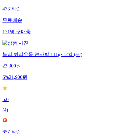
473
적립
무료배송
171
명
구매중
농심 튀김우동 큰사발 111gx12컵 (set)
23,300
원
6
%
21,900
원
5.0
(
4
)
657
적립