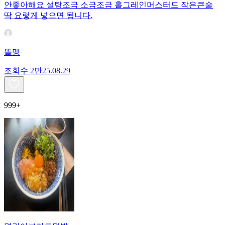
안좋아해요 설탕조금 소금조금 홀그레인머스터드 작은큰술
딱 요렇게 넣으면 됩니다.
똘맹
조회수
2만
25.08.29
999+