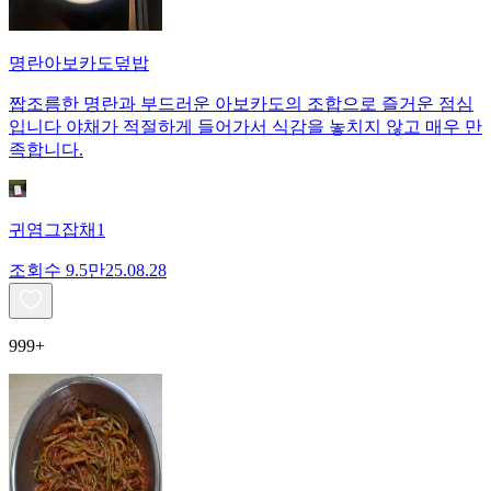
명란아보카도덮밥
짭조름한 명란과 부드러운 아보카도의 조합으로 즐거운 점심
입니다 야채가 적절하게 들어가서 식감을 놓치지 않고 매우 만
족합니다.
귀염그잡채1
조회수
9.5만
25.08.28
999+