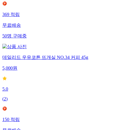
369
적립
무료배송
50
명
구매중
데일리드 우유코튼 뜨개실 NO.34 커피 45g
5,000
원
5.0
(
2
)
150
적립