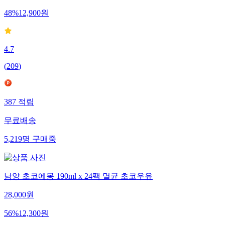
48
%
12,900
원
4.7
(
209
)
387
적립
무료배송
5,219
명
구매중
남양 초코에몽 190ml x 24팩 멸균 초코우유
28,000
원
56
%
12,300
원