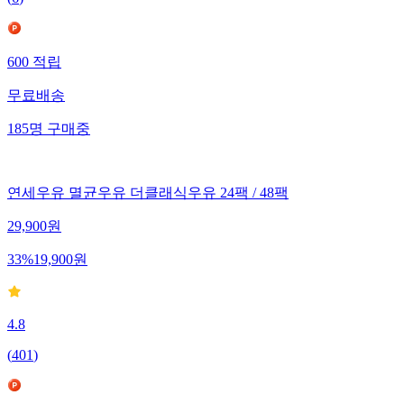
600
적립
무료배송
185
명
구매중
연세우유 멸균우유 더클래식우유 24팩 / 48팩
29,900
원
33
%
19,900
원
4.8
(
401
)