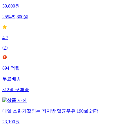
39,800
원
25
%
29,800
원
4.7
(
7
)
894
적립
무료배송
312
명
구매중
매일 소화가잘되는 저지방 멸균우유 190ml 24팩
23,100
원