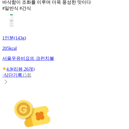
바삭함이 조화를 이루며 더욱 풍성한 맛이다
#일반식 #간식
1인분(143g)
205kcal
서울우유
비요뜨 크런치볼
4.9
(리뷰
26
개)
·
식단기록
15회