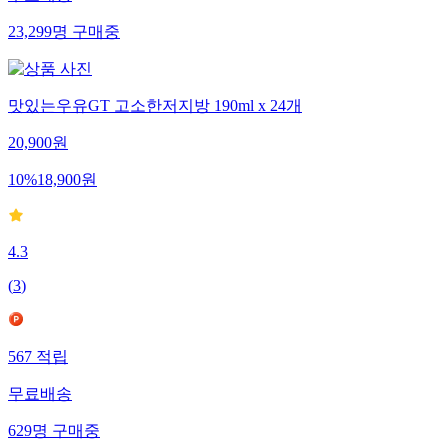
무료배송
23,299
명
구매중
맛있는우유GT 고소한저지방 190ml x 24개
20,900
원
10
%
18,900
원
4.3
(
3
)
567
적립
무료배송
629
명
구매중