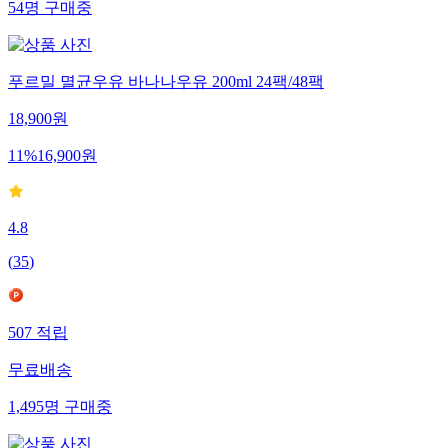
54
명
구매중
푸르밀 멸균우유 바나나우유 200ml 24팩/48팩
18,900
원
11
%
16,900
원
4.8
(
35
)
507
적립
무료배송
1,495
명
구매중