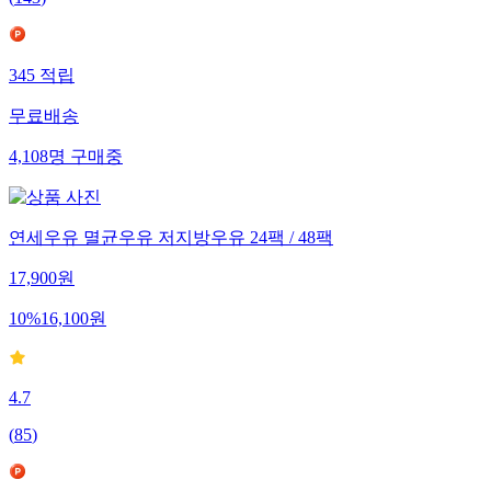
345
적립
무료배송
4,108
명
구매중
연세우유 멸균우유 저지방우유 24팩 / 48팩
17,900
원
10
%
16,100
원
4.7
(
85
)