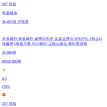
597
적립
무료배송
36,495
명
구매중
우유폭탄 락토페린 글루타치온 모로오렌지 비타민C 1박스(2
개월분) 베르가못 이너뷰티 그래스페드 뷰티영양제
50,000
원
80
%
9,900
원
4.5
(
595
)
297
적립