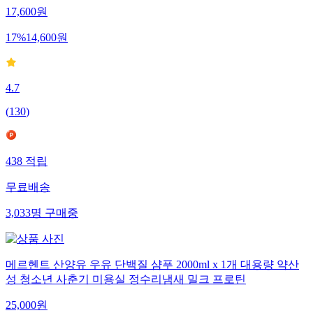
17,600
원
17
%
14,600
원
4.7
(
130
)
438
적립
무료배송
3,033
명
구매중
메르헨트 산양유 우유 단백질 샴푸 2000ml x 1개 대용량 약산
성 청소년 사춘기 미용실 정수리냄새 밀크 프로틴
25,000
원