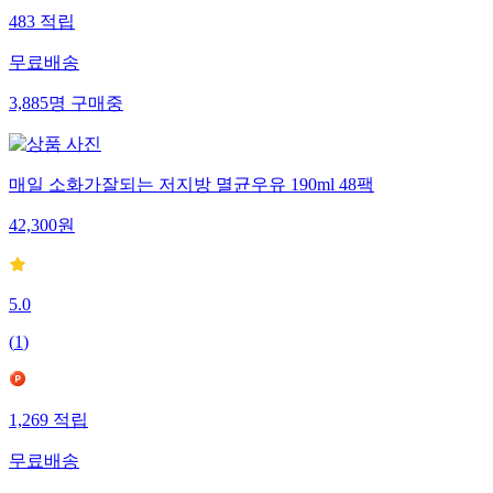
483
적립
무료배송
3,885
명
구매중
매일 소화가잘되는 저지방 멸균우유 190ml 48팩
42,300
원
5.0
(
1
)
1,269
적립
무료배송