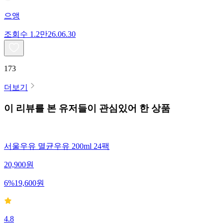
으앵
조회수
1.2만
26.06.30
173
더보기
이 리뷰를 본 유저들이 관심있어 한 상품
서울우유 멸균우유 200ml 24팩
20,900
원
6
%
19,600
원
4.8