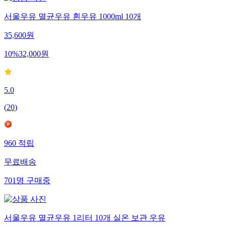
서울우유 멸균우유 흰우유 1000ml 10개
35,600
원
10
%
32,000
원
5.0
(
20
)
960
적립
무료배송
701
명
구매중
서울우유 멸균우유 1리터 10개 실온 보관 우유