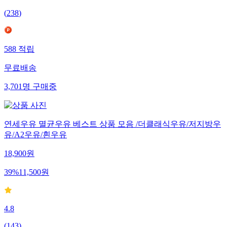
(
238
)
588
적립
무료배송
3,701
명
구매중
연세우유 멸균우유 베스트 상품 모음 /더클래식우유/저지방우
유/A2우유/흰우유
18,900
원
39
%
11,500
원
4.8
(
143
)