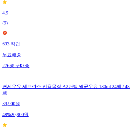
4.9
(
9
)
693
적립
무료배송
276
명
구매중
연세우유 세브란스 전용목장 A2단백 멸균우유 180ml 24팩 / 48
팩
39,900
원
48
%
20,900
원