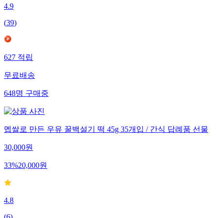
4.9
(
39
)
627
적립
무료배송
648
명
구매중
멥쌀로 만든 우유 꿀백설기 떡 45g 35개입 / 간식 답례품 선물
30,000
원
33
%
20,000
원
4.8
(
6
)