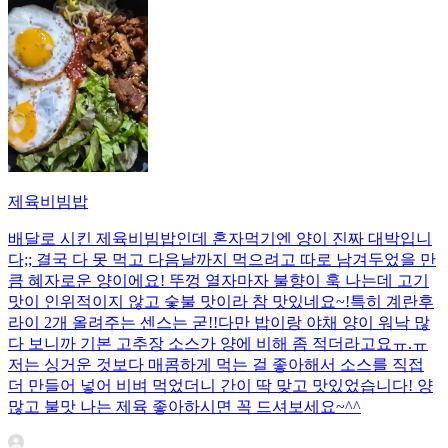
제육비빔밥
배달로 시킨 제육비빔밥인데 혼자먹기엔 양이 진짜 대박입니
다;; 결국 다 못 먹고 다음날까지 먹으려고 따로 남겨두었을 만
큼 혜자로운 양이에요! 뚜껑 열자마자 불향이 훅 나는데 고기
맛이 인위적이지 않고 숯불 맛이라 참 맛있네요~!특히 계란후
라이 2개 올려주는 센스는 굳!! ​다만 밥이랑 야채 양이 워낙 많
다 보니까 기본 고추장 소스가 양에 비해 좀 적더라고요ㅠ.ㅠ
저는 싱거운 것보다 매콤하게 먹는 걸 좋아해서 소스를 직접
더 만들어 넣어 비벼 먹었더니 간이 딱 맞고 맛있었습니다! 양
많고 불맛 나는 제육 좋아하시면 꼭 드셔보세요~^^