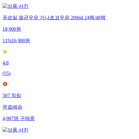
푸르밀 멸균우유 가나초코우유 200ml 24팩/48팩
18,900
원
11
%
16,900
원
4.8
(
55
)
507
적립
무료배송
4,987
명
구매중