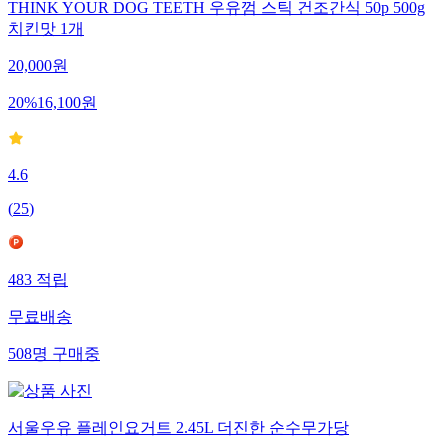
THINK YOUR DOG TEETH 우유껌 스틱 건조간식 50p 500g
치킨맛 1개
20,000
원
20
%
16,100
원
4.6
(
25
)
483
적립
무료배송
508
명
구매중
서울우유 플레인요거트 2.45L 더진한 순수무가당