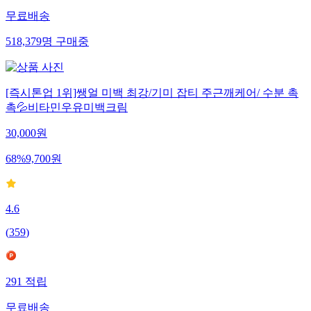
무료배송
518,379
명
구매중
[즉시톤업 1위]쌩얼 미백 최강/기미 잡티 주근깨케어/ 수분 촉
촉💦비타민우유미백크림
30,000
원
68
%
9,700
원
4.6
(
359
)
291
적립