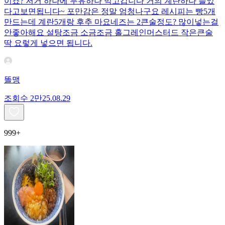
이죠? 저거 하나에 두유하나 먹고갑니다 거의 계란하나 들었
다고보면됩니다~ 포만감은 정말 엄청나구요 레시피는 빵5개
만드는데 계란5개랑 후추 마요네즈는 2큰술정도? 많이넣는걸
안좋아해요 설탕조금 소금조금 홀그레인머스터드 작은큰술
딱 요렇게 넣으면 됩니다.
똘맹
조회수
2만
25.08.29
999+