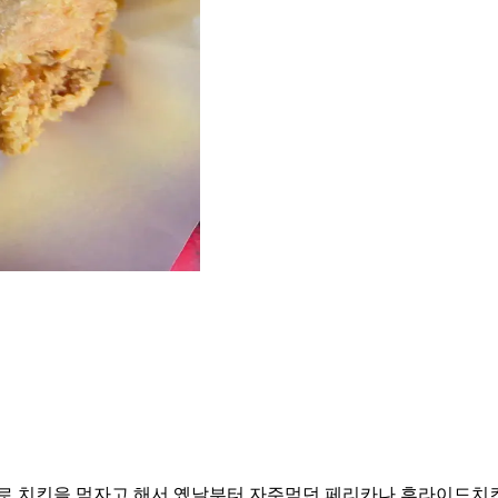
으로 치킨을 먹자고 해서 옜날부터 자주먹던 페리카나 후라이드치