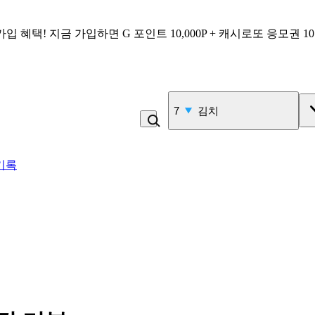
가입 혜택!
지금 가입하면
G 포인트 10,000P + 캐시로또 응모권 1
7
김치
기록