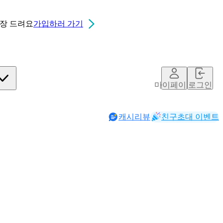
0장
드려요
가입하러 가기
마이페이지
로그인
캐시리뷰
친구초대 이벤트