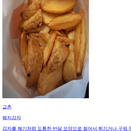
교촌
웨지감자
감자를 쐐기처럼 도톰한 반달 모양으로 썰어서 튀기거나 구워 