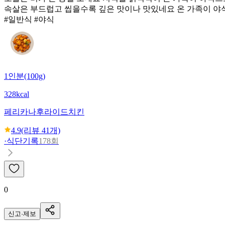
속살은 부드럽고 씹을수록 깊은 맛이나 맛있네요 온 가족이 야
#일반식 #야식
1인분(100g)
328kcal
페리카나
후라이드치킨
4.9
(리뷰
41
개)
·
식단기록
178회
0
신고·제보