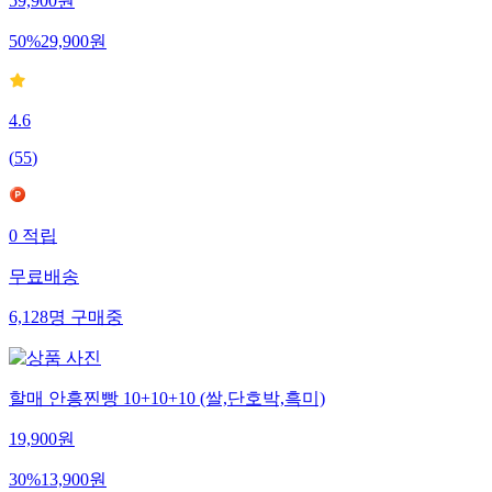
59,900
원
50
%
29,900
원
4.6
(
55
)
0
적립
무료배송
6,128
명
구매중
할매 안흥찐빵 10+10+10 (쌀,단호박,흑미)
19,900
원
30
%
13,900
원