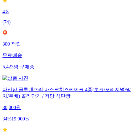
4.8
(
74
)
300
적립
무료배송
5,423
명
구매중
다신샵 글루텐프리 바스크치즈케이크 4종(초코/오리지널/말
차/우베) 골라담기 / 저당 식단빵
30,000
원
34
%
19,900
원