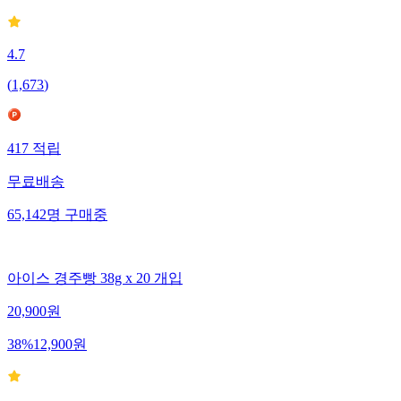
4.7
(
1,673
)
417
적립
무료배송
65,142
명
구매중
아이스 경주빵 38g x 20 개입
20,900
원
38
%
12,900
원