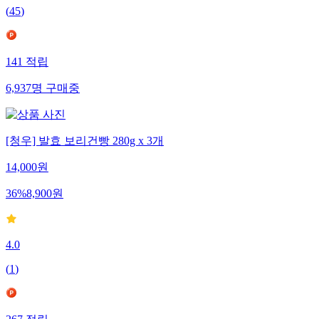
(
45
)
141
적립
6,937
명
구매중
[청우] 발효 보리건빵 280g x 3개
14,000
원
36
%
8,900
원
4.0
(
1
)