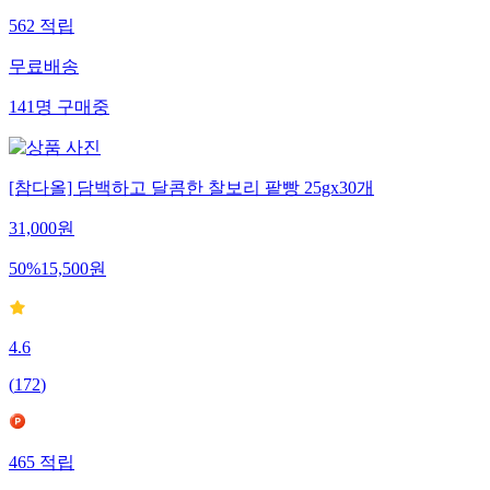
562
적립
무료배송
141
명
구매중
[참다올] 담백하고 달콤한 찰보리 팥빵 25gx30개
31,000
원
50
%
15,500
원
4.6
(
172
)
465
적립