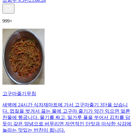
조회수
9.5만
25.08.28
999+
고구마줄기무침
새벽에 24시간 식자재마트에 가서 고구마줄기 3단을 샀습니
다. 껍질을 벗겨서 끓는 물에 고구마 줄기가 약간 익으면 얼른
찬물에 헹굽니다. 물기를 짜고, 밀가루 풀을 쑤어서 김치를 담
듯이 갖은 양념으로 버무리면 자연적인 단맛과 아삭한 식감에
놀라는 맛있는 반찬이 됩니다.