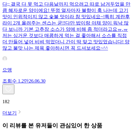
다;; 결국 다 못 먹고 다음날까지 먹으려고 따로 남겨두었을 만
큼 혜자로운 양이에요! 뚜껑 열자마자 불향이 훅 나는데 고기
맛이 인위적이지 않고 숯불 맛이라 참 맛있네요~!특히 계란후
라이 2개 올려주는 센스는 굳!! ​다만 밥이랑 야채 양이 워낙 많
다 보니까 기본 고추장 소스가 양에 비해 좀 적더라고요ㅠ.ㅠ
저는 싱거운 것보다 매콤하게 먹는 걸 좋아해서 소스를 직접
더 만들어 넣어 비벼 먹었더니 간이 딱 맞고 맛있었습니다! 양
많고 불맛 나는 제육 좋아하시면 꼭 드셔보세요~^^
으앵
조회수
1.2만
26.06.30
182
더보기
이 리뷰를 본 유저들이 관심있어 한 상품