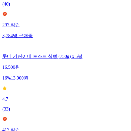
(
40
)
297
적립
3,784
명
구매중
롯데 기린이네 토스트 식빵 (750g) x 5봉
16,500
원
16
%
13,900
원
4.7
(
33
)