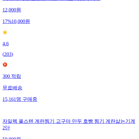
12,000
원
17
%
10,000
원
4.6
(
203
)
300
적립
무료배송
15,161
명
구매중
자일렉 올스텐 계란찜기 고구마 만두 호빵 찜기 계란삶는기계
2단