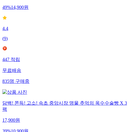
49
%
14,900
원
4.4
(
9
)
447
적립
무료배송
835
명
구매중
담백! 쫀득! 고소! 속초 중앙시장 명물 추억의 옥수수술빵 X 3
팩
17,900
원