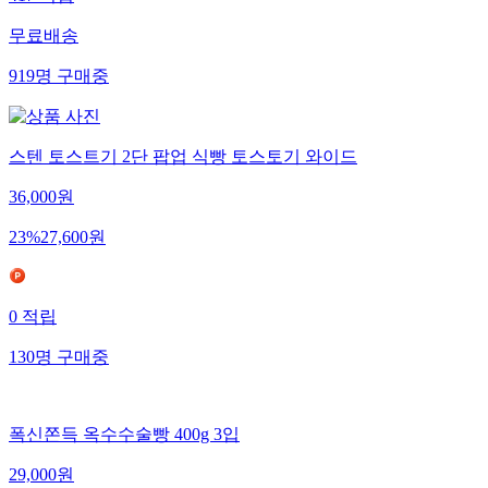
417
적립
무료배송
919
명
구매중
스텐 토스트기 2단 팝업 식빵 토스토기 와이드
36,000
원
23
%
27,600
원
0
적립
130
명
구매중
폭신쫀득 옥수수술빵 400g 3입
29,000
원