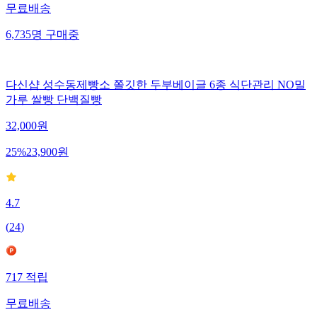
무료배송
6,735
명
구매중
다신샵 성수동제빵소 쫄깃한 두부베이글 6종 식단관리 NO밀
가루 쌀빵 단백질빵
32,000
원
25
%
23,900
원
4.7
(
24
)
717
적립
무료배송