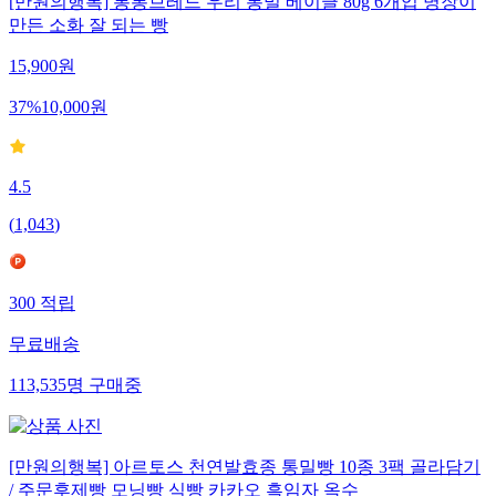
[만원의행복] 통통브레드 우리 통밀 베이글 80g 6개입 명장이
만든 소화 잘 되는 빵
15,900
원
37
%
10,000
원
4.5
(
1,043
)
300
적립
무료배송
113,535
명
구매중
[만원의행복] 아르토스 천연발효종 통밀빵 10종 3팩 골라담기
/ 주문후제빵 모닝빵 식빵 카카오 흑임자 옥수