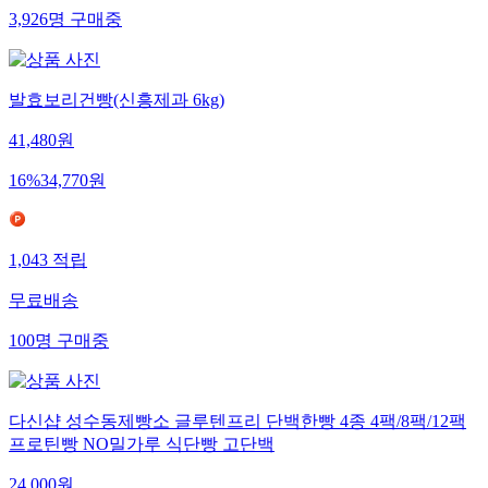
3,926
명
구매중
발효보리건빵(신흥제과 6kg)
41,480
원
16
%
34,770
원
1,043
적립
무료배송
100
명
구매중
다신샵 성수동제빵소 글루텐프리 단백한빵 4종 4팩/8팩/12팩
프로틴빵 NO밀가루 식단빵 고단백