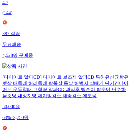
4.7
(
144
)
387
적립
무료배송
4,528
명
구매중
[다이어트 알파CD] 다이어트 보조제 알파CD 특허유산균함유
뱃살 배둘레 허리둘레 팔뚝살 등살 허벅지 살빼기 단기간다이
어트 운동할때 고함량 알파CD 과식후 빵순이 밥순이 탄수화
물컷팅 내장지방 체지방감소 체중감소 에도움
50,000
원
63
%
18,750
원