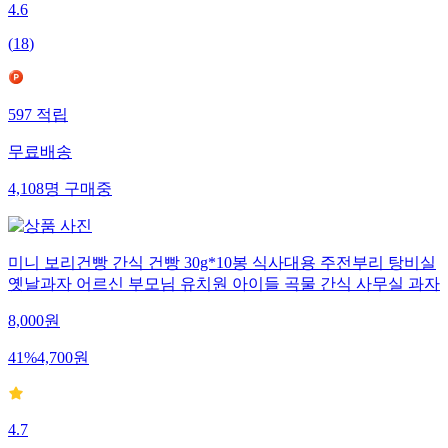
4.6
(
18
)
597
적립
무료배송
4,108
명
구매중
미니 보리건빵 간식 건빵 30g*10봉 식사대용 주전부리 탕비실
옛날과자 어르신 부모님 유치원 아이들 곡물 간식 사무실 과자
8,000
원
41
%
4,700
원
4.7