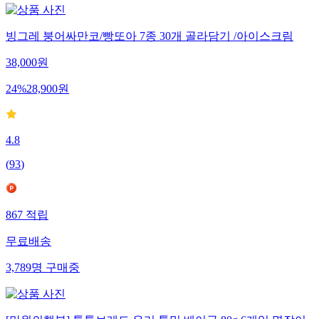
빙그레 붕어싸만코/빵또아 7종 30개 골라담기 /아이스크림
38,000
원
24
%
28,900
원
4.8
(
93
)
867
적립
무료배송
3,789
명
구매중