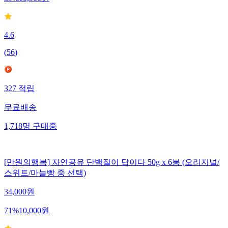
39
%
10,900
원
4.6
(
56
)
327
적립
무료배송
1,718
명
구매중
[만원의행복] 자연공유 단백질이 답이다 50g x 6봉 (오리지널/
스위트/마늘빵 중 선택)
34,000
원
71
%
10,000
원