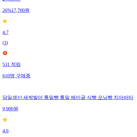
24,000
원
26
%
17,700
원
4.7
(
3
)
531
적립
610
명
구매중
당일생산 새싹발아 통밀빵 통밀 베이글 식빵 모닝빵 치아바타
9,900
원
4.6