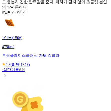
도 충분히 진한 만족감을 준다. 과하게 달지 않아 초콜릿 본연
의 쌉싸름하다
#일반식 #간식
1인분(150g)
475kcal
투썸플레이스
클래식 가토 쇼콜라
4.8
(리뷰
13
개)
·
식단기록
6회