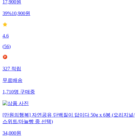
17,900
원
39
%
10,900
원
4.6
(
56
)
327
적립
무료배송
1,710
명
구매중
[만원의행복] 자연공유 단백질이 답이다 50g x 6봉 (오리지널/
스위트/마늘빵 중 선택)
34,000
원