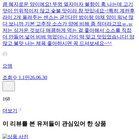
큼 혜자로운 양이에요! 뚜껑 열자마자 불향이 훅 나는데 고기
맛이 인위적이지 않고 숯불 맛이라 참 맛있네요~!특히 계란후
라이 2개 올려주는 센스는 굳!! ​다만 밥이랑 야채 양이 워낙 많
다 보니까 기본 고추장 소스가 양에 비해 좀 적더라고요ㅠ.ㅠ
저는 싱거운 것보다 매콤하게 먹는 걸 좋아해서 소스를 직접
더 만들어 넣어 비벼 먹었더니 간이 딱 맞고 맛있었습니다! 양
많고 불맛 나는 제육 좋아하시면 꼭 드셔보세요~^^
으앵
조회수
1.1만
26.06.30
168
더보기
이 리뷰를 본 유저들이 관심있어 한 상품