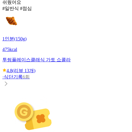
쉬웠어요
#일반식 #점심
1인분(150g)
475kcal
투썸플레이스
클래식 가토 쇼콜라
4.8
(리뷰
13
개)
·
식단기록
6회