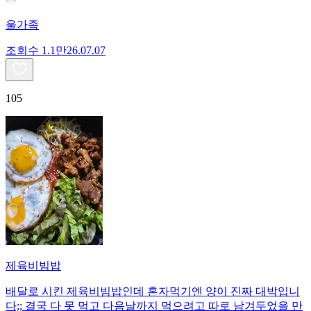
울가족
조회수
1.1만
26.07.07
105
제육비빔밥
배달로 시킨 제육비빔밥인데 혼자먹기엔 양이 진짜 대박입니
다;; 결국 다 못 먹고 다음날까지 먹으려고 따로 남겨두었을 만