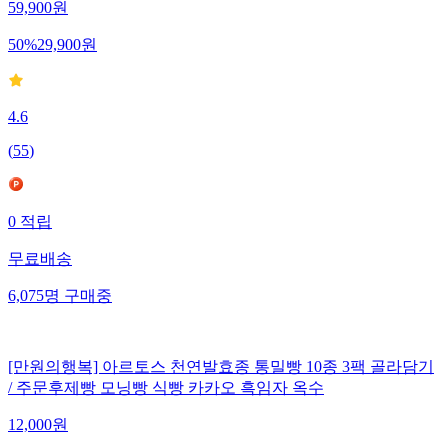
59,900
원
50
%
29,900
원
4.6
(
55
)
0
적립
무료배송
6,075
명
구매중
[만원의행복] 아르토스 천연발효종 통밀빵 10종 3팩 골라담기
/ 주문후제빵 모닝빵 식빵 카카오 흑임자 옥수
12,000
원