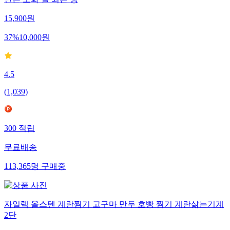
15,900
원
37
%
10,000
원
4.5
(
1,039
)
300
적립
무료배송
113,365
명
구매중
자일렉 올스텐 계란찜기 고구마 만두 호빵 찜기 계란삶는기계
2단