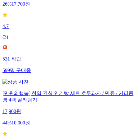
26
%
17,700
원
4.7
(
3
)
531
적립
599
명
구매중
[만원의행복] 한입 간식 인기빵 세트 호두과자 / 만쥬 / 커피콩
빵 4팩 골라담기
17,900
원
44
%
10,000
원