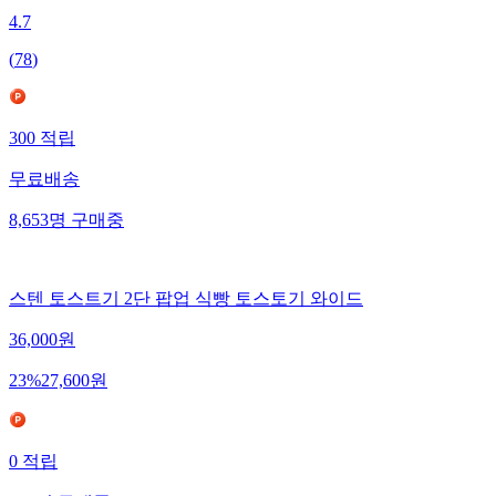
4.7
(
78
)
300
적립
무료배송
8,653
명
구매중
스텐 토스트기 2단 팝업 식빵 토스토기 와이드
36,000
원
23
%
27,600
원
0
적립