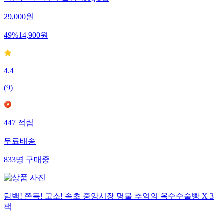
폭신쫀득 옥수수술빵 400g 3입
29,000
원
49
%
14,900
원
4.4
(
9
)
447
적립
무료배송
833
명
구매중
담백! 쫀득! 고소! 속초 중앙시장 명물 추억의 옥수수술빵 X 3
팩