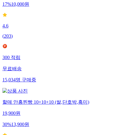
17
%
10,000
원
4.6
(
203
)
300
적립
무료배송
15,034
명
구매중
할매 안흥찐빵 10+10+10 (쌀,단호박,흑미)
19,900
원
30
%
13,900
원