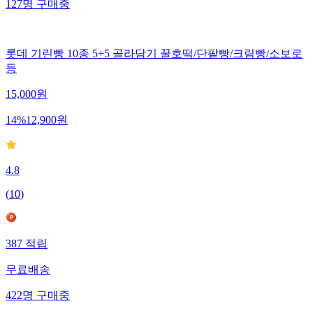
127
명
구매중
롯데 기린빵 10종 5+5 골라담기 꿀호떡/단팥빵/크림빵/소보로
등
15,000
원
14
%
12,900
원
4.8
(
10
)
387
적립
무료배송
422
명
구매중