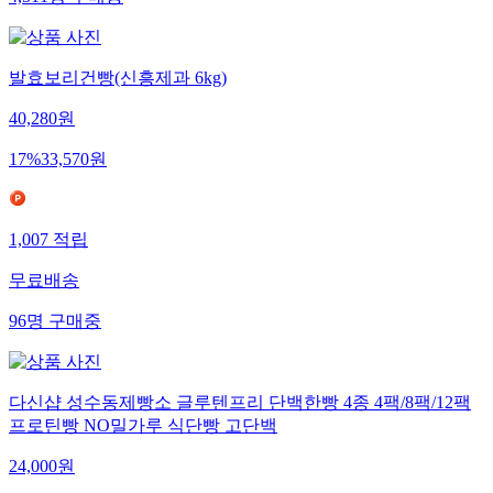
4,511
명
구매중
발효보리건빵(신흥제과 6kg)
40,280
원
17
%
33,570
원
1,007
적립
무료배송
96
명
구매중
다신샵 성수동제빵소 글루텐프리 단백한빵 4종 4팩/8팩/12팩
프로틴빵 NO밀가루 식단빵 고단백
24,000
원