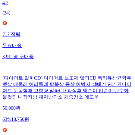
4.7
(
24
)
717
적립
무료배송
3,911
명
구매중
[다이어트 알파CD] 다이어트 보조제 알파CD 특허유산균함유
뱃살 배둘레 허리둘레 팔뚝살 등살 허벅지 살빼기 단기간다이
어트 운동할때 고함량 알파CD 과식후 빵순이 밥순이 탄수화
물컷팅 내장지방 체지방감소 체중감소 에도움
50,000
원
63
%
18,750
원