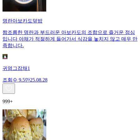
명란아보카도덮밥
짭조름한 명란과 부드러운 아보카도의 조합으로 즐거운 점심
입니다 야채가 적절하게 들어가서 식감을 놓치지 않고 매우 만
족합니다.
귀염그잡채1
조회수
9.5만
25.08.28
999+