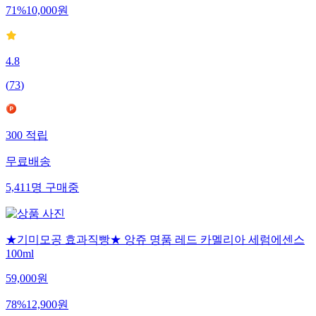
71
%
10,000
원
4.8
(
73
)
300
적립
무료배송
5,411
명
구매중
★기미모공 효과직빵★ 앙쥬 명품 레드 카멜리아 세럼에센스
100ml
59,000
원
78
%
12,900
원