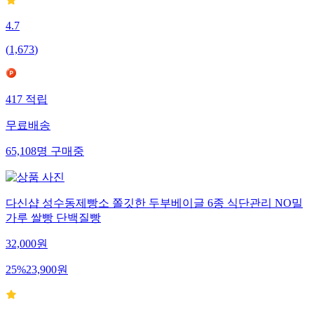
4.7
(
1,673
)
417
적립
무료배송
65,108
명
구매중
다신샵 성수동제빵소 쫄깃한 두부베이글 6종 식단관리 NO밀
가루 쌀빵 단백질빵
32,000
원
25
%
23,900
원