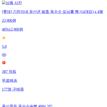
[롯데] 기린이네 유산균 발효 옥수수 모닝롤 빵 (14개입) x 4봉
23,900
원
46
%
12,900
원
5.0
(
8
)
387
적립
무료배송
177
명
구매중