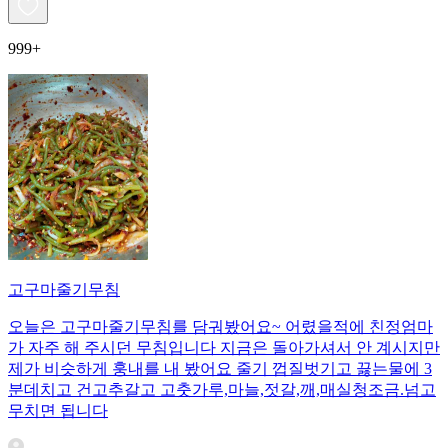
999+
고구마줄기무침
오늘은 고구마줄기무침를 담궈봤어요~ 어렸을적에 친정엄마
가 자주 해 주시던 무침입니다 지금은 돌아가셔서 안 계시지만
제가 비슷하게 훙내를 내 봤어요 줄기 껍질벗기고 끓는물에 3
분데치고 건고추갈고 고춧가루,마늘,젓갈,깨,매실청조금.넘고
무치면 됩니다