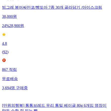
빙그레 붕어싸만코/빵또아 7종 30개 골라담기 /아이스크림
38,000
원
24
%
28,900
원
4.8
(
92
)
867
적립
무료배송
3,694
명
구매중
[만원의행복] 통통브레드 우리 통밀 베이글 80g 6개입 명장이
만든 소화 잘 되는 빵