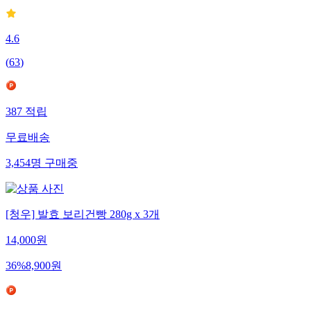
4.6
(
63
)
387
적립
무료배송
3,454
명
구매중
[청우] 발효 보리건빵 280g x 3개
14,000
원
36
%
8,900
원