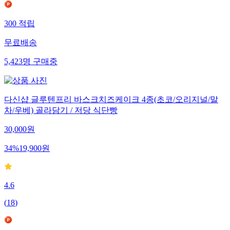
300
적립
무료배송
5,423
명
구매중
다신샵 글루텐프리 바스크치즈케이크 4종(초코/오리지널/말
차/우베) 골라담기 / 저당 식단빵
30,000
원
34
%
19,900
원
4.6
(
18
)