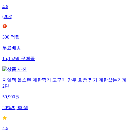
4.6
(
203
)
300
적립
무료배송
15,152
명
구매중
자일렉 올스텐 계란찜기 고구마 만두 호빵 찜기 계란삶는기계
2단
59,900
원
50
%
29,900
원
4.6