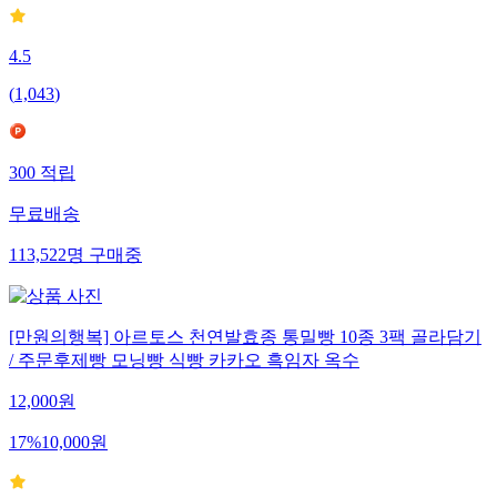
4.5
(
1,043
)
300
적립
무료배송
113,522
명
구매중
[만원의행복] 아르토스 천연발효종 통밀빵 10종 3팩 골라담기
/ 주문후제빵 모닝빵 식빵 카카오 흑임자 옥수
12,000
원
17
%
10,000
원