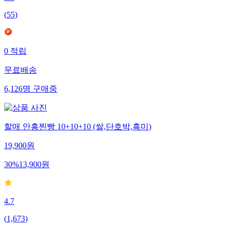
(
55
)
0
적립
무료배송
6,126
명
구매중
할매 안흥찐빵 10+10+10 (쌀,단호박,흑미)
19,900
원
30
%
13,900
원
4.7
(
1,673
)