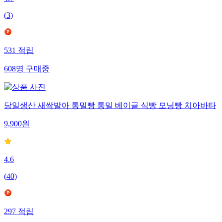
(
3
)
531
적립
608
명
구매중
당일생산 새싹발아 통밀빵 통밀 베이글 식빵 모닝빵 치아바타
9,900
원
4.6
(
40
)
297
적립