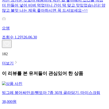
저는 싱거운 것보다 매콤하게 먹는 걸 좋아해서 소스를 직접
더 만들어 넣어 비벼 먹었더니 간이 딱 맞고 맛있었습니다! 양
많고 불맛 나는 제육 좋아하시면 꼭 드셔보세요~^^
으앵
조회수
1.2만
26.06.30
182
더보기
이 리뷰를 본 유저들이 관심있어 한 상품
빙그레 붕어싸만코/빵또아 7종 30개 골라담기 /아이스크림
38,000
원