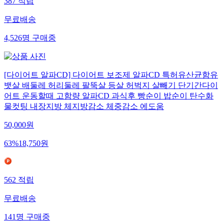
387
적립
무료배송
4,526
명
구매중
[다이어트 알파CD] 다이어트 보조제 알파CD 특허유산균함유
뱃살 배둘레 허리둘레 팔뚝살 등살 허벅지 살빼기 단기간다이
어트 운동할때 고함량 알파CD 과식후 빵순이 밥순이 탄수화
물컷팅 내장지방 체지방감소 체중감소 에도움
50,000
원
63
%
18,750
원
562
적립
무료배송
141
명
구매중