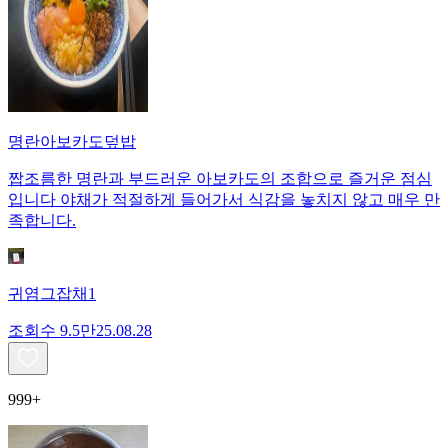
명란아보카도덮밥
짭조름한 명란과 부드러운 아보카도의 조합으로 즐거운 점심
입니다 야채가 적절하게 들어가서 식감을 놓치지 않고 매우 만
족합니다.
귀염그잡채1
조회수
9.5만
25.08.28
999+