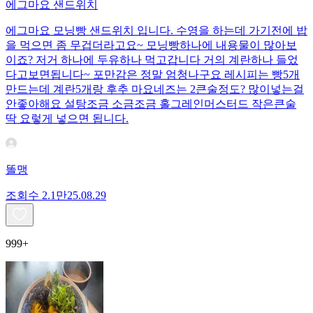
에그마요 샌드위치
에그마요 모닝빵 샌드위치 입니다. 수영을 하는데 가기전에 밥
을 먹으면 좀 무겁더라고요~ 모닝빵하나에 내용물이 많아보
이죠? 저거 하나에 두유하나 먹고갑니다 거의 계란하나 들었
다고보면됩니다~ 포만감은 정말 엄청나구요 레시피는 빵5개
만드는데 계란5개랑 후추 마요네즈는 2큰술정도? 많이넣는걸
안좋아해요 설탕조금 소금조금 홀그레인머스터드 작은큰술
딱 요렇게 넣으면 됩니다.
똘맹
조회수
2.1만
25.08.29
999+