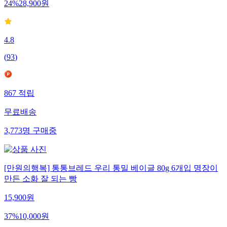
24
%
28,900
원
4.8
(
93
)
867
적립
무료배송
3,773
명
구매중
[만원의행복] 통통브레드 우리 통밀 베이글 80g 6개입 명장이
만든 소화 잘 되는 빵
15,900
원
37
%
10,000
원