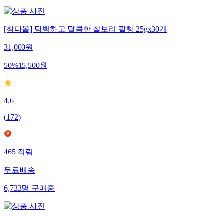
[참다올] 담백하고 달콤한 찰보리 팥빵 25gx30개
31,000
원
50
%
15,500
원
4.6
(
172
)
465
적립
무료배송
6,733
명
구매중