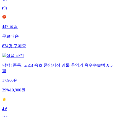
(
9
)
447
적립
무료배송
834
명
구매중
담백! 쫀득! 고소! 속초 중앙시장 명물 추억의 옥수수술빵 X 3
팩
17,900
원
39
%
10,900
원
4.6