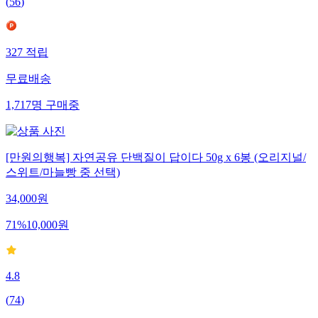
(
56
)
327
적립
무료배송
1,717
명
구매중
[만원의행복] 자연공유 단백질이 답이다 50g x 6봉 (오리지널/
스위트/마늘빵 중 선택)
34,000
원
71
%
10,000
원
4.8
(
74
)