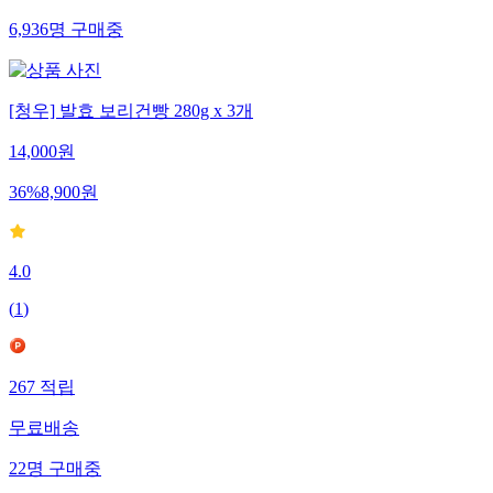
6,936
명
구매중
[청우] 발효 보리건빵 280g x 3개
14,000
원
36
%
8,900
원
4.0
(
1
)
267
적립
무료배송
22
명
구매중