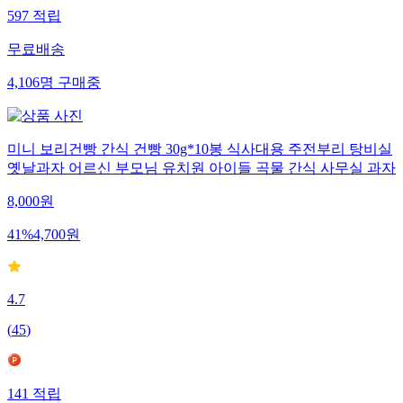
597
적립
무료배송
4,106
명
구매중
미니 보리건빵 간식 건빵 30g*10봉 식사대용 주전부리 탕비실
옛날과자 어르신 부모님 유치원 아이들 곡물 간식 사무실 과자
8,000
원
41
%
4,700
원
4.7
(
45
)
141
적립