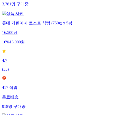
3,781
명
구매중
롯데 기린이네 토스트 식빵 (750g) x 5봉
16,500
원
16
%
13,900
원
4.7
(
33
)
417
적립
무료배송
918
명
구매중