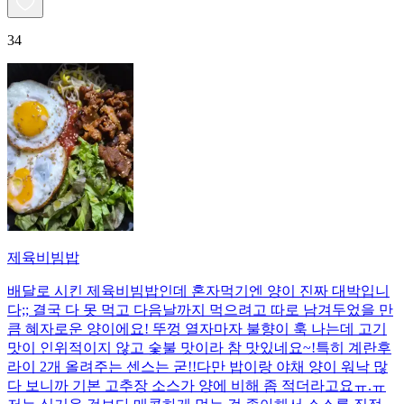
34
제육비빔밥
배달로 시킨 제육비빔밥인데 혼자먹기엔 양이 진짜 대박입니
다;; 결국 다 못 먹고 다음날까지 먹으려고 따로 남겨두었을 만
큼 혜자로운 양이에요! 뚜껑 열자마자 불향이 훅 나는데 고기
맛이 인위적이지 않고 숯불 맛이라 참 맛있네요~!특히 계란후
라이 2개 올려주는 센스는 굳!! ​다만 밥이랑 야채 양이 워낙 많
다 보니까 기본 고추장 소스가 양에 비해 좀 적더라고요ㅠ.ㅠ