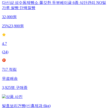
다신샵 성수동제빵소 쫄깃한 두부베이글 6종 식단관리 NO밀
가루 쌀빵 단백질빵
32,000
원
25
%
23,900
원
4.7
(
24
)
717
적립
무료배송
3,925
명
구매중
발효보리건빵(신흥제과 6kg)