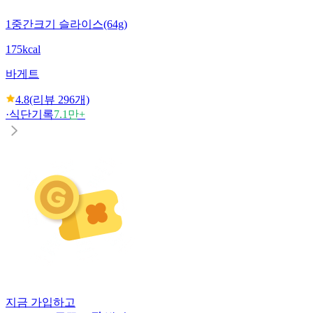
1중간크기 슬라이스(64g)
175kcal
바게트
4.8
(리뷰
296
개)
·
식단기록
7.1만+
지금 가입하고