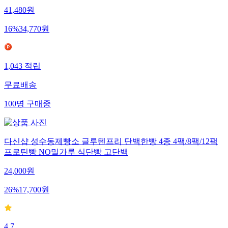
41,480
원
16
%
34,770
원
1,043
적립
무료배송
100
명
구매중
다신샵 성수동제빵소 글루텐프리 단백한빵 4종 4팩/8팩/12팩
프로틴빵 NO밀가루 식단빵 고단백
24,000
원
26
%
17,700
원
4.7