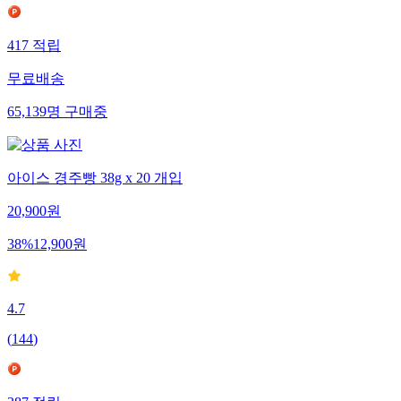
417
적립
무료배송
65,139
명
구매중
아이스 경주빵 38g x 20 개입
20,900
원
38
%
12,900
원
4.7
(
144
)