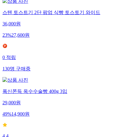
스텐 토스트기 2단 팝업 식빵 토스토기 와이드
36,000
원
23
%
27,600
원
0
적립
130
명
구매중
폭신쫀득 옥수수술빵 400g 3입
29,000
원
49
%
14,900
원
4.4