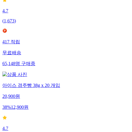
4.7
(
1,673
)
417
적립
무료배송
65,148
명
구매중
아이스 경주빵 38g x 20 개입
20,900
원
38
%
12,900
원
4.7