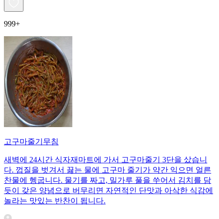
999+
고구마줄기무침
새벽에 24시간 식자재마트에 가서 고구마줄기 3단을 샀습니
다. 껍질을 벗겨서 끓는 물에 고구마 줄기가 약간 익으면 얼른
찬물에 헹굽니다. 물기를 짜고, 밀가루 풀을 쑤어서 김치를 담
듯이 갖은 양념으로 버무리면 자연적인 단맛과 아삭한 식감에
놀라는 맛있는 반찬이 됩니다.