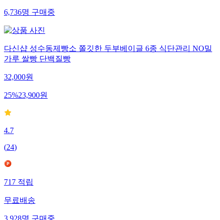
6,736
명
구매중
다신샵 성수동제빵소 쫄깃한 두부베이글 6종 식단관리 NO밀
가루 쌀빵 단백질빵
32,000
원
25
%
23,900
원
4.7
(
24
)
717
적립
무료배송
3,928
명
구매중