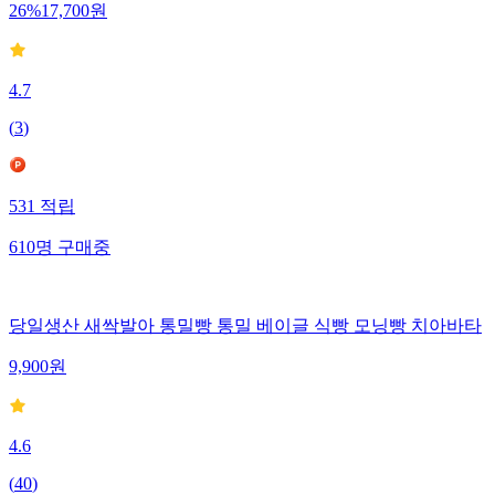
26
%
17,700
원
4.7
(
3
)
531
적립
610
명
구매중
당일생산 새싹발아 통밀빵 통밀 베이글 식빵 모닝빵 치아바타
9,900
원
4.6
(
40
)