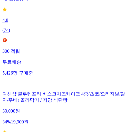
4.8
(
74
)
300
적립
무료배송
5,426
명
구매중
다신샵 글루텐프리 바스크치즈케이크 4종(초코/오리지널/말
차/우베) 골라담기 / 저당 식단빵
30,000
원
34
%
19,900
원