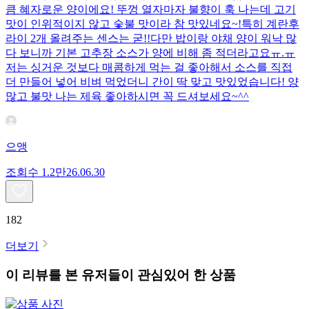
큼 혜자로운 양이에요! 뚜껑 열자마자 불향이 훅 나는데 고기
맛이 인위적이지 않고 숯불 맛이라 참 맛있네요~!특히 계란후
라이 2개 올려주는 센스는 굳!! ​다만 밥이랑 야채 양이 워낙 많
다 보니까 기본 고추장 소스가 양에 비해 좀 적더라고요ㅠ.ㅠ
저는 싱거운 것보다 매콤하게 먹는 걸 좋아해서 소스를 직접
더 만들어 넣어 비벼 먹었더니 간이 딱 맞고 맛있었습니다! 양
많고 불맛 나는 제육 좋아하시면 꼭 드셔보세요~^^
으앵
조회수
1.2만
26.06.30
182
더보기
이 리뷰를 본 유저들이 관심있어 한 상품