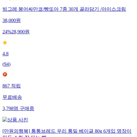
빙그레 붕어싸만코/빵또아 7종 30개 골라담기 /아이스크림
38,000
원
24
%
28,900
원
4.8
(
94
)
867
적립
무료배송
3,798
명
구매중
[만원의행복] 통통브레드 우리 통밀 베이글 80g 6개입 명장이