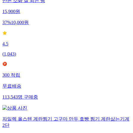
만든 소화 잘 되는 빵
15,900
원
37
%
10,000
원
4.5
(
1,043
)
300
적립
무료배송
113,543
명
구매중
자일렉 올스텐 계란찜기 고구마 만두 호빵 찜기 계란삶는기계
2단