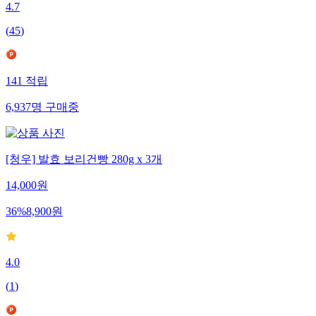
4.7
(
45
)
141
적립
6,937
명
구매중
[청우] 발효 보리건빵 280g x 3개
14,000
원
36
%
8,900
원
4.0
(
1
)