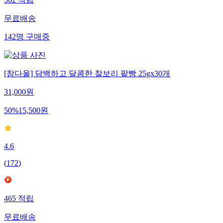
무료배송
142
명
구매중
[참다올] 담백하고 달콤한 찰보리 팥빵 25gx30개
31,000
원
50
%
15,500
원
4.6
(
172
)
465
적립
무료배송