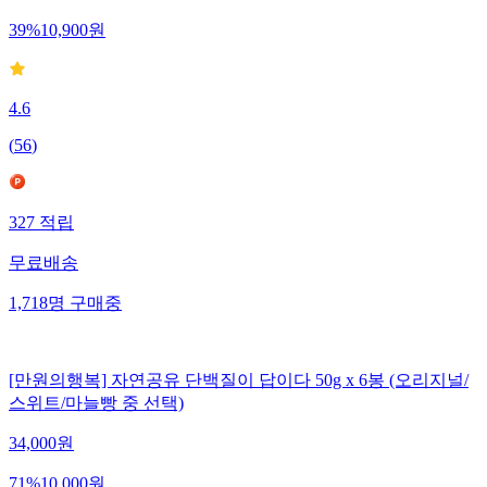
39
%
10,900
원
4.6
(
56
)
327
적립
무료배송
1,718
명
구매중
[만원의행복] 자연공유 단백질이 답이다 50g x 6봉 (오리지널/
스위트/마늘빵 중 선택)
34,000
원
71
%
10,000
원