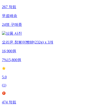
267
적립
무료배송
24
명
구매중
오리온 참붕어빵8P(232g) x 3개
16,900
원
7
%
15,800
원
5.0
(
1
)
474
적립