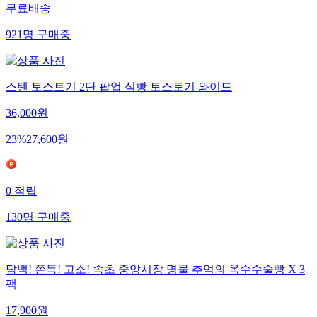
무료배송
921
명
구매중
스텐 토스트기 2단 팝업 식빵 토스토기 와이드
36,000
원
23
%
27,600
원
0
적립
130
명
구매중
담백! 쫀득! 고소! 속초 중앙시장 명물 추억의 옥수수술빵 X 3
팩
17,900
원