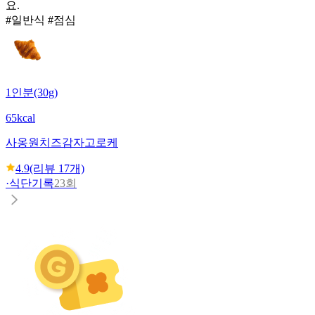
요.
#일반식 #점심
1인분(30g)
65kcal
사옹원
치즈감자고로케
4.9
(리뷰
17
개)
·
식단기록
23회