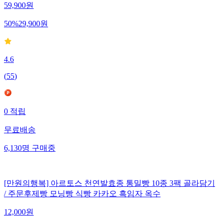
59,900
원
50
%
29,900
원
4.6
(
55
)
0
적립
무료배송
6,130
명
구매중
[만원의행복] 아르토스 천연발효종 통밀빵 10종 3팩 골라담기
/ 주문후제빵 모닝빵 식빵 카카오 흑임자 옥수
12,000
원