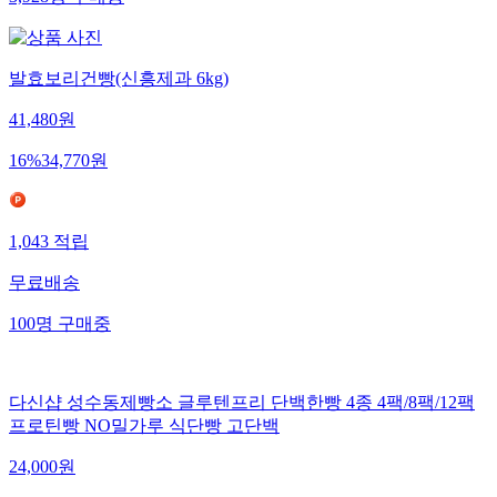
발효보리건빵(신흥제과 6kg)
41,480
원
16
%
34,770
원
1,043
적립
무료배송
100
명
구매중
다신샵 성수동제빵소 글루텐프리 단백한빵 4종 4팩/8팩/12팩
프로틴빵 NO밀가루 식단빵 고단백
24,000
원