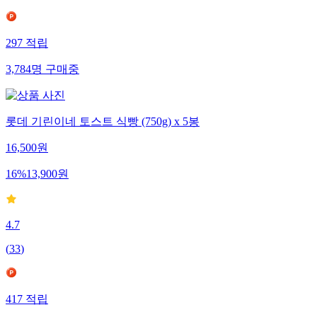
297
적립
3,784
명
구매중
롯데 기린이네 토스트 식빵 (750g) x 5봉
16,500
원
16
%
13,900
원
4.7
(
33
)
417
적립