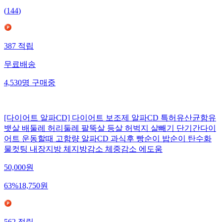
(
144
)
387
적립
무료배송
4,530
명
구매중
[다이어트 알파CD] 다이어트 보조제 알파CD 특허유산균함유
뱃살 배둘레 허리둘레 팔뚝살 등살 허벅지 살빼기 단기간다이
어트 운동할때 고함량 알파CD 과식후 빵순이 밥순이 탄수화
물컷팅 내장지방 체지방감소 체중감소 에도움
50,000
원
63
%
18,750
원
562
적립