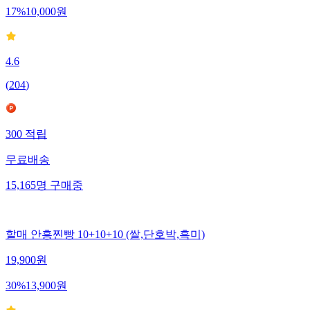
17
%
10,000
원
4.6
(
204
)
300
적립
무료배송
15,165
명
구매중
할매 안흥찐빵 10+10+10 (쌀,단호박,흑미)
19,900
원
30
%
13,900
원