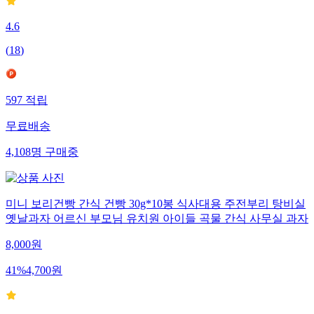
4.6
(
18
)
597
적립
무료배송
4,108
명
구매중
미니 보리건빵 간식 건빵 30g*10봉 식사대용 주전부리 탕비실
옛날과자 어르신 부모님 유치원 아이들 곡물 간식 사무실 과자
8,000
원
41
%
4,700
원