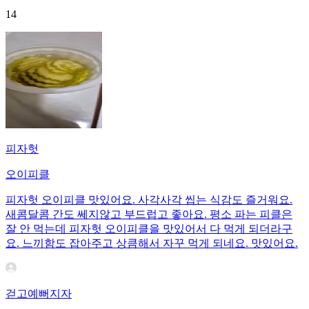
14
피자헛
오이피클
피자헛 오이피클 맛있어요. 사각사각 씹는 식감도 즐거워요.
새콤달콤 간도 쎄지않고 부드럽고 좋아요. 평소 파는 피클은
잘 안 먹는데 피자헛 오이피클을 맛있어서 다 먹게 되더라구
요. 느끼함도 잡아주고 상큼해서 자꾸 먹게 되네요. 맛있어요.
걷고예뻐지자