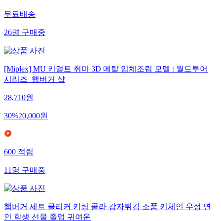
831
적립
무료배송
26
명
구매중
[Miplex] MU 키덜트 취미 3D 메탈 입체조립 모델 : 월드투어
시리즈_햄버거 샵
28,710
원
30
%
20,000
원
600
적립
11
명
구매중
햄버거 세트 클리커 키링 콜라 감자튀김 소품 키체인 우정 연