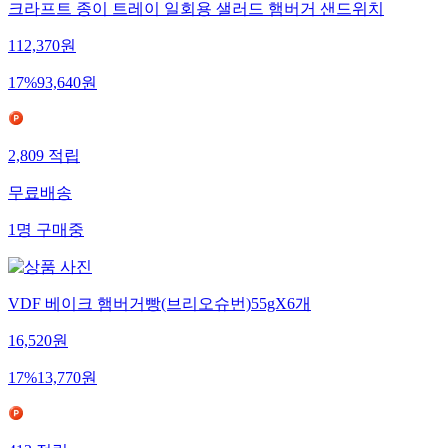
크라프트 종이 트레이 일회용 샐러드 햄버거 샌드위치
112,370
원
17
%
93,640
원
2,809
적립
무료배송
1
명
구매중
VDF 베이크 햄버거빵(브리오슈번)55gX6개
16,520
원
17
%
13,770
원