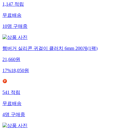
1,147
적립
무료배송
10
명
구매중
햄버거 실리콘 귀걸이 클러치 6mm 200개(1팩)
21,660
원
17
%
18,050
원
541
적립
무료배송
4
명
구매중