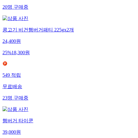
20
명
구매중
콩고기 비건햄버거패티 225gx2개
24,400
원
25
%
18,300
원
549
적립
무료배송
23
명
구매중
햄버거 타이쿤
39,000
원