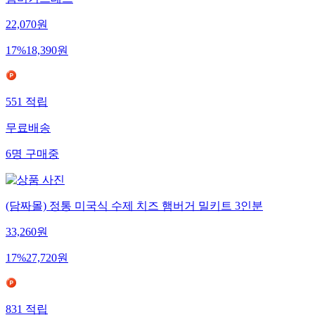
햄버거프레스
22,070
원
17
%
18,390
원
551
적립
무료배송
6
명
구매중
(담짜몰) 정통 미국식 수제 치즈 햄버거 밀키트 3인분
33,260
원
17
%
27,720
원