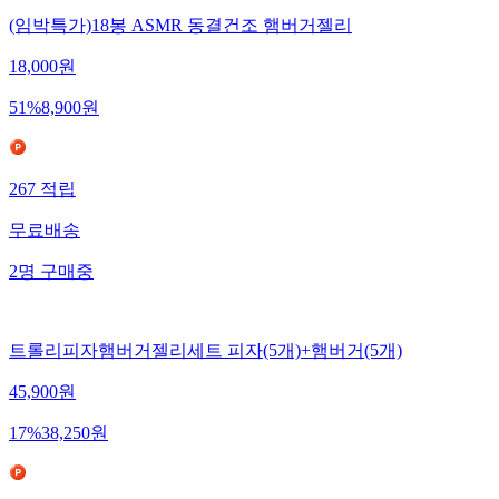
(임박특가)18봉 ASMR 동결건조 햄버거젤리
18,000
원
51
%
8,900
원
267
적립
무료배송
2
명
구매중
트롤리피자햄버거젤리세트 피자(5개)+햄버거(5개)
45,900
원
17
%
38,250
원