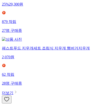
25
%
29,300
원
879
적립
27
명
구매중
패스트푸드 지우개세트 조립식 지우개 햄버거지우개
2,070
원
62
적립
28
명
구매중
더보기