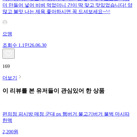
더 만들어 넣어 비벼 먹었더니 간이 딱 맞고 맛있었습니다! 양
많고 불맛 나는 제육 좋아하시면 꼭 드셔보세요~^^
으앵
조회수
1.1만
26.06.30
169
더보기
이 리뷰를 본 유저들이 관심있어 한 상품
편의점 피시방 매점 군대 px 햄버거 불고기버거 불벅 마시따
한맥
2,200
원