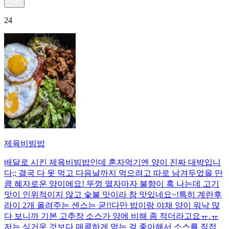
24
제육비빔밥
배달로 시킨 제육비빔밥인데 혼자먹기엔 양이 진짜 대박입니
다;; 결국 다 못 먹고 다음날까지 먹으려고 따로 남겨두었을 만
큼 혜자로운 양이에요! 뚜껑 열자마자 불향이 훅 나는데 고기
맛이 인위적이지 않고 숯불 맛이라 참 맛있네요~!특히 계란후
라이 2개 올려주는 센스는 굳!! ​다만 밥이랑 야채 양이 워낙 많
다 보니까 기본 고추장 소스가 양에 비해 좀 적더라고요ㅠ.ㅠ
저는 싱거운 것보다 매콤하게 먹는 걸 좋아해서 소스를 직접