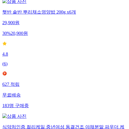
햇반 솥반 뿌리채소영양밥 200g x6개
29,900
원
30
%
20,900
원
4.8
(
6
)
627
적립
무료배송
183
명
구매중
식약처인증 컬리케일 중년여성 동결건조 야채분말 파우더 케