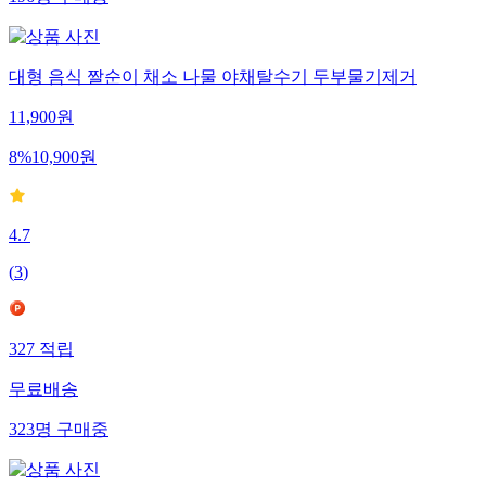
대형 음식 짤순이 채소 나물 야채탈수기 두부물기제거
11,900
원
8
%
10,900
원
4.7
(
3
)
327
적립
무료배송
323
명
구매중