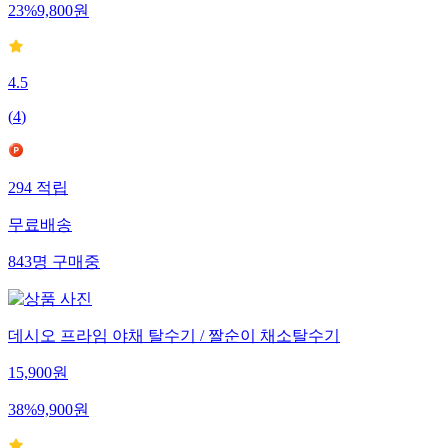
23
%
9,800
원
4.5
(
4
)
294
적립
무료배송
843
명
구매중
데시오 프라임 야채 탈수기 / 짤순이 채소탈수기
15,900
원
38
%
9,900
원