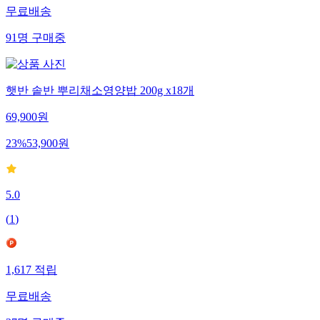
무료배송
91
명
구매중
햇반 솥반 뿌리채소영양밥 200g x18개
69,900
원
23
%
53,900
원
5.0
(
1
)
1,617
적립
무료배송