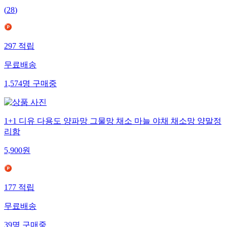
(
28
)
297
적립
무료배송
1,574
명
구매중
1+1 디유 다용도 양파망 그물망 채소 마늘 야채 채소망 양말정
리함
5,900
원
177
적립
무료배송
39
명
구매중