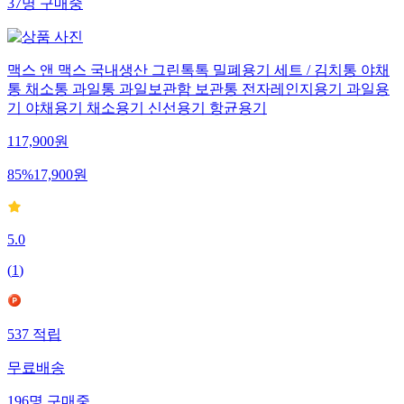
37
명
구매중
맥스 앤 맥스 국내생산 그린톡톡 밀폐용기 세트 / 김치통 야채
통 채소통 과일통 과일보관함 보관통 전자레인지용기 과일용
기 야채용기 채소용기 신선용기 항균용기
117,900
원
85
%
17,900
원
5.0
(
1
)
537
적립
무료배송
196
명
구매중