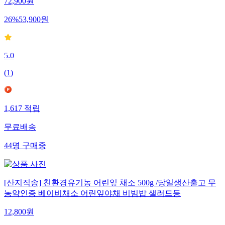
72,900
원
26
%
53,900
원
5.0
(
1
)
1,617
적립
무료배송
44
명
구매중
[산지직송] 친환경유기농 어린잎 채소 500g /당일생산출고 무
농약인증 베이비채소 어린잎야채 비빔밥 샐러드등
12,800
원