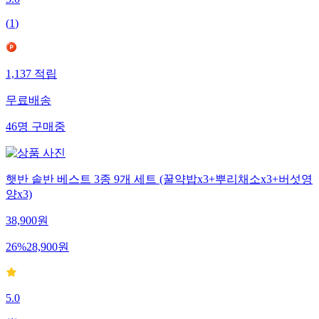
5.0
(
1
)
1,137
적립
무료배송
46
명
구매중
햇반 솥반 베스트 3종 9개 세트 (꿀약밥x3+뿌리채소x3+버섯영
양x3)
38,900
원
26
%
28,900
원
5.0