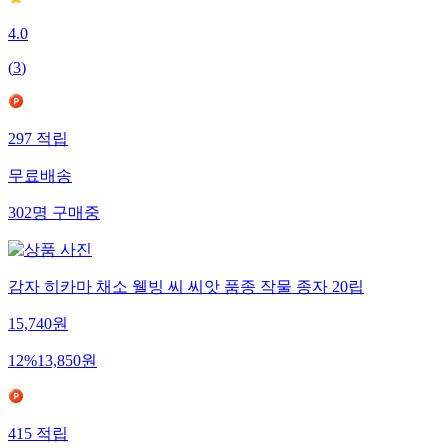
4.0
(
3
)
297
적립
무료배송
302
명
구매중
감자 히카마 채소 웰빙 씨 씨앗 품종 작물 종자 20립
15,740
원
12
%
13,850
원
415
적립