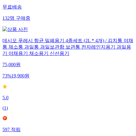
무료배송
132
명
구매중
데시오 푸레시 항균 밀폐용기 4종세트 (2L * 4개) / 김치통 야채
통 채소통 과일통 과일보관함 보관통 전자레인지용기 과일용
기 야채용기 채소용기 신선용기
75,000
원
73
%
19,900
원
5.0
(
1
)
597
적립