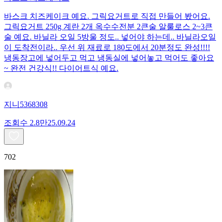
바스크 치즈케이크 예요. 그릭요거트로 직접 만들어 봤어요.
그릭요거트 250g 계란 2개 옥수수전분 2큰술 알룰로스 2~3큰
술 예요. 바닐라 오일 5방울 정도.. 넣어야 하는데.. 바닐라오일
이 도착전이라.. 우선 위 재료로 180도에서 20분정도 완성!!!!
냉동장고에 넣어두고 먹고 냉동실에 넣어놓고 먹어도 좋아요
~ 완전 건강식!! 다이어트식 예요.
지니5368308
조회수
2.8만
25.09.24
702