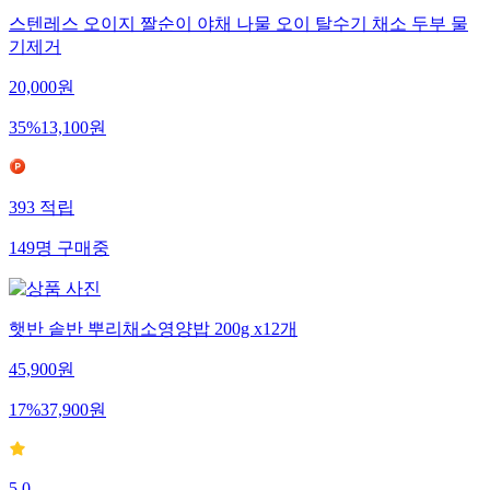
스텐레스 오이지 짤순이 야채 나물 오이 탈수기 채소 두부 물
기제거
20,000
원
35
%
13,100
원
393
적립
149
명
구매중
햇반 솥반 뿌리채소영양밥 200g x12개
45,900
원
17
%
37,900
원