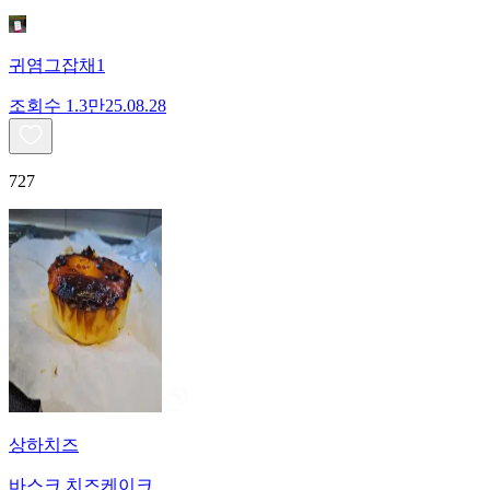
귀염그잡채1
조회수
1.3만
25.08.28
727
상하치즈
바스크 치즈케이크