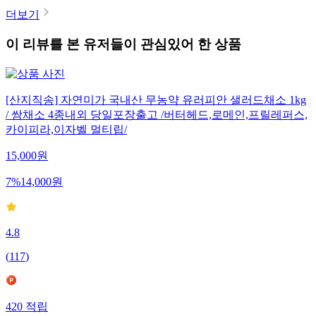
더보기
이 리뷰를 본 유저들이 관심있어 한 상품
[산지직송] 자연미가 국내산 무농약 유러피안 샐러드채소 1kg
/ 쌈채소 4종내외 당일포장출고 /버터헤드,로메인,프릴레퍼스,
카이피라,이자벨 멀티립/
15,000
원
7
%
14,000
원
4.8
(
117
)
420
적립