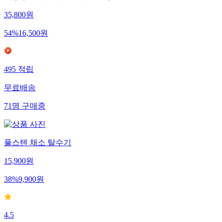
35,800
원
54
%
16,500
원
495
적립
무료배송
71
명
구매중
풀스텐 채소 탈수기
15,900
원
38
%
9,900
원
4.5