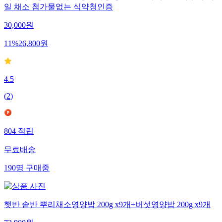
일 채소 첨가물없는 식약청인증
30,000
원
11
%
26,800
원
4.5
(
2
)
804
적립
무료배송
190
명
구매중
햇반 솥반 뿌리채소영양밥 200g x9개+버섯영양밥 200g x9개