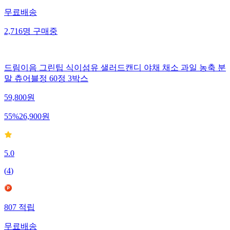
무료배송
2,716
명
구매중
드림이음 그린팁 식이섬유 샐러드캔디 야채 채소 과일 농축 분
말 츄어블정 60정 3박스
59,800
원
55
%
26,900
원
5.0
(
4
)
807
적립
무료배송