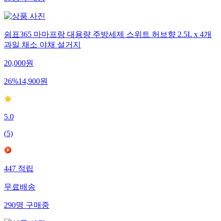
쉼표365 마마프랑 대용량 주방세제 스위트 허브향 2.5L x 4개
과일 채소 야채 설거지
20,000
원
26
%
14,900
원
5.0
(
5
)
447
적립
무료배송
290
명
구매중