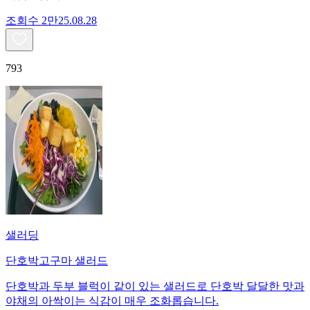
조회수
2만
25.08.28
793
샐러딩
단호박고구마 샐러드
단호박과 두부 블럭이 같이 있는 샐러드로 단호박 달달한 맛과
야채의 아싹이는 식감이 매우 조화롭습니다.