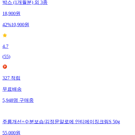
박스 (1개월분) 외 3종
18,900
원
42
%
10,900
원
4.7
(
55
)
327
적립
무료배송
5,948
명
구매중
주름개선+수분보습/김정문알로에 안티에이징크림S 50g
55,000
원