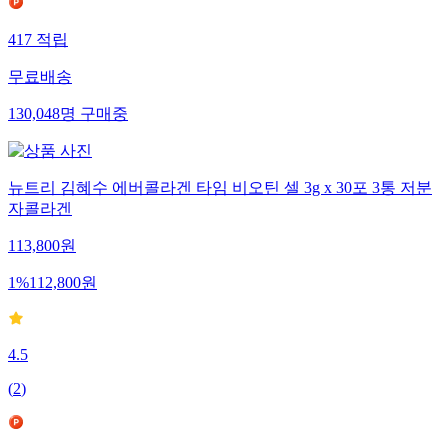
417
적립
무료배송
130,048
명
구매중
뉴트리 김혜수 에버콜라겐 타임 비오틴 셀 3g x 30포 3통 저분
자콜라겐
113,800
원
1
%
112,800
원
4.5
(
2
)