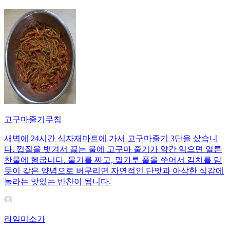
고구마줄기무침
새벽에 24시간 식자재마트에 가서 고구마줄기 3단을 샀습니
다. 껍질을 벗겨서 끓는 물에 고구마 줄기가 약간 익으면 얼른
찬물에 헹굽니다. 물기를 짜고, 밀가루 풀을 쑤어서 김치를 담
듯이 갖은 양념으로 버무리면 자연적인 단맛과 아삭한 식감에
놀라는 맛있는 반찬이 됩니다.
라임미소가