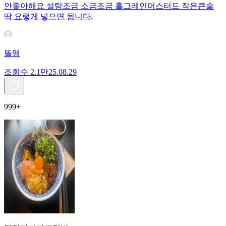
안좋아해요 설탕조금 소금조금 홀그레인머스터드 작은큰술
딱 요렇게 넣으면 됩니다.
똘맹
조회수
2.1만
25.08.29
999+