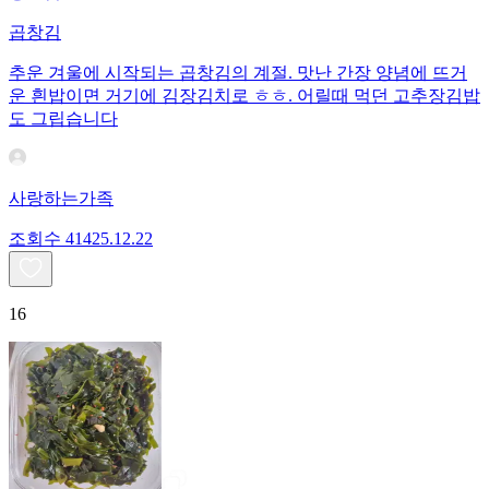
곱창김
추운 겨울에 시작되는 곱창김의 계절. 맛난 간장 양념에 뜨거
운 흰밥이면 거기에 김장김치로 ㅎㅎ. 어릴때 먹던 고추장김밥
도 그립습니다
사랑하는가족
조회수
414
25.12.22
16