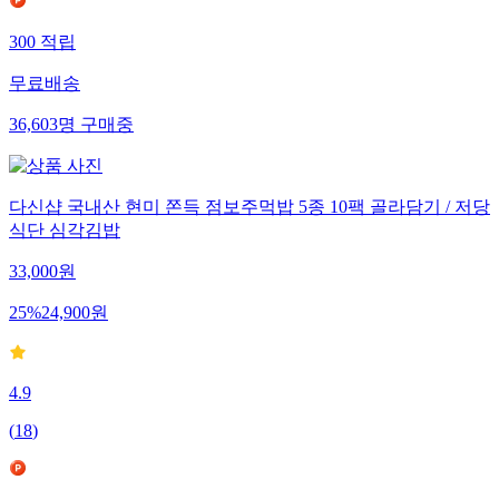
300
적립
무료배송
36,603
명
구매중
다신샵 국내산 현미 쫀득 점보주먹밥 5종 10팩 골라담기 / 저당
식단 심각김밥
33,000
원
25
%
24,900
원
4.9
(
18
)