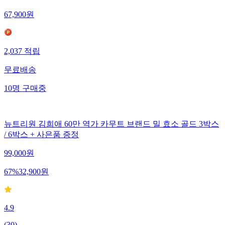
햇반 스팸김치볶음밥 220g(컵) x24개
67,900
원
2,037
적립
무료배송
10
명
구매중
뉴트리원 김희애 60만 역가 카무트 브랜드 밀 효소 골드 3박스
/ 6박스 + 사은품 증정
99,000
원
67
%
32,900
원
4.9