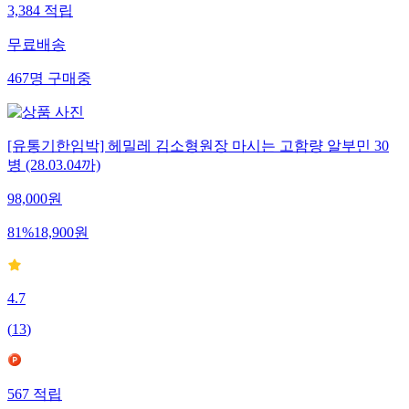
3,384
적립
무료배송
467
명
구매중
[유통기한임박] 헤밀레 김소형원장 마시는 고함량 알부민 30
병 (28.03.04까)
98,000
원
81
%
18,900
원
4.7
(
13
)
567
적립