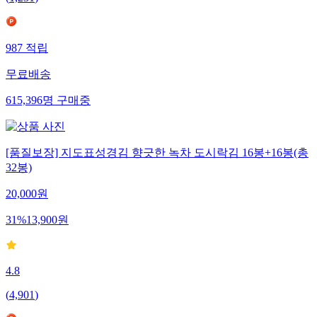
987
적립
무료배송
615,396
명
구매중
[품질보장] 지도표성경김 향긋한 녹차 도시락김 16봉+16봉(총
32봉)
20,000
원
31
%
13,900
원
4.8
(
4,901
)