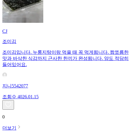
CJ
조미김
조미김입니다. 누룽지탕이랑 먹을 때 꼭 먹게됩니다. 짭쪼름한
맛과 바삭한 식감까지 근사한 한끼가 완성됩니다. 양도 적당히
들어있어요.
지니5542077
조회수
40
26.01.15
0
더보기