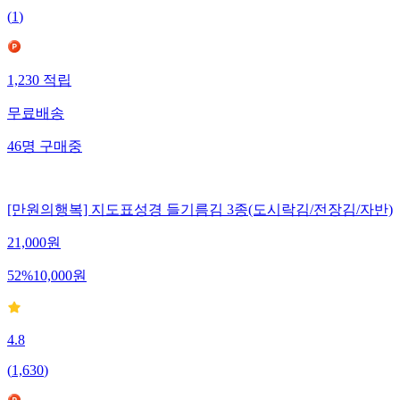
(
1
)
1,230
적립
무료배송
46
명
구매중
[만원의행복] 지도표성경 들기름김 3종(도시락김/전장김/자반)
21,000
원
52
%
10,000
원
4.8
(
1,630
)