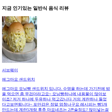
지금 인기있는
일반식
음식 리뷰
서브웨이
에그마요 샌드위치
에그마요 모닝빵 샌드위치 입니다. 수영을 하는데 가기전에 밥
을 먹으면 좀 무겁더라고요~ 모닝빵하나에 내용물이 많아보
이죠? 저거 하나에 두유하나 먹고갑니다 거의 계란하나 들었
다고보면됩니다~ 포만감은 정말 엄청나구요 레시피는 빵5개
만드는데 계란5개랑 후추 마요네즈는 2큰술정도? 많이넣는걸