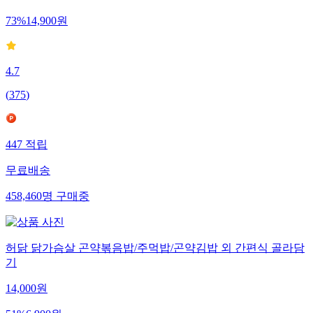
73
%
14,900
원
4.7
(
375
)
447
적립
무료배송
458,460
명
구매중
허닭 닭가슴살 곤약볶음밥/주먹밥/곤약김밥 외 간편식 골라담
기
14,000
원