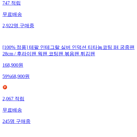
747
적립
무료배송
2,922
명
구매중
[100% 정품] 테팔 인테그랄 실버 인덕션 티타늄코팅 IH 궁중팬
28cm / 후라이팬 웍팬 코팅팬 볶음팬 튀김팬
168,900
원
59
%
68,900
원
2,067
적립
무료배송
245
명
구매중