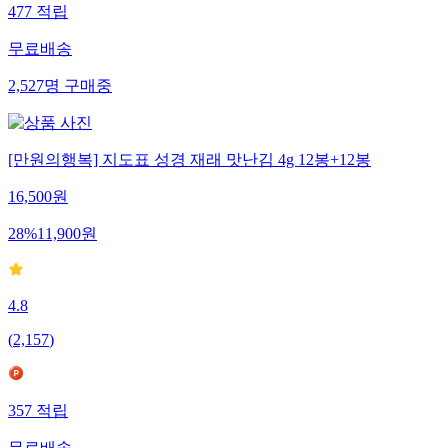
477
적립
무료배송
2,527
명
구매중
[만원의행복] 지도표 성경 재래 맛난김 4g 12봉+12봉
16,500
원
28
%
11,900
원
4.8
(
2,157
)
357
적립