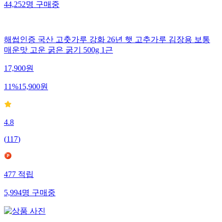
44,252
명
구매중
해썹인증 국산 고춧가루 강화 26년 햇 고추가루 김장용 보통
매운맛 고운 굵은 굵기 500g 1근
17,900
원
11
%
15,900
원
4.8
(
117
)
477
적립
5,994
명
구매중