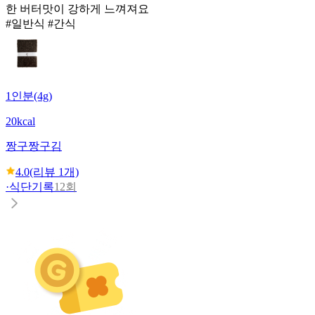
한 버터맛이 강하게 느껴져요
#일반식 #간식
1인분(4g)
20kcal
짱구
짱구김
4.0
(리뷰
1
개)
·
식단기록
12회