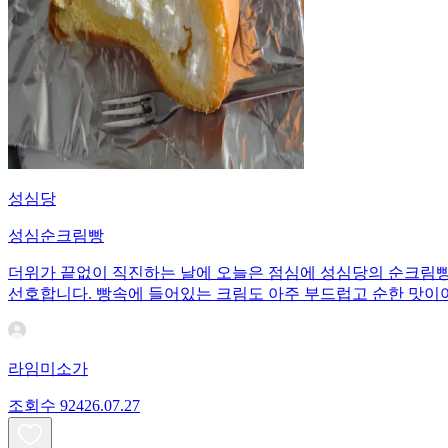
성심당
성심순크림빵
더위가 끝없이 직진하는 날에 오늘은 점심에 성심당의 순크림빵으
선호합니다. 빵속에 들어있는 크림도 아주 부드럽고 순한 맛이
라임미소가
조회수
924
26.07.27