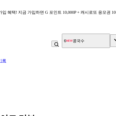
가입 혜택!
지금 가입하면
G 포인트 10,000P + 캐시로또 응모권 1
7
고100 촉촉 고구마 스틱
기록