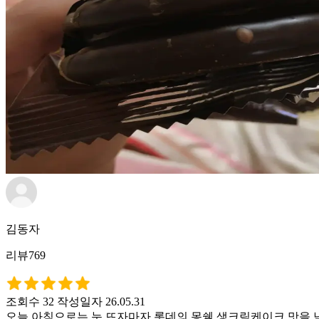
김동자
리뷰769
조회수 32
작성일자 26.05.31
오늘 아침으로는 눈 뜨자마자 롯데의 몽쉘 생크림케이크 맛을 