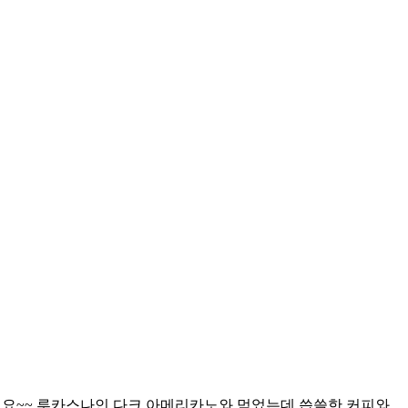
네요~~ 루카스나인 다크 아메리카노와 먹었는데 씁쓸한 커피와