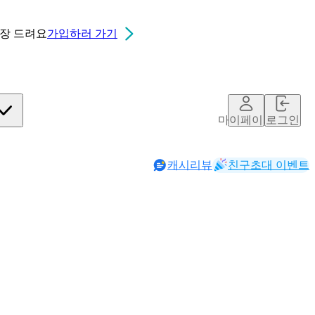
0장
드려요
가입하러 가기
마이페이지
로그인
캐시리뷰
친구초대 이벤트