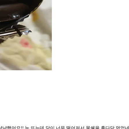
냠냠했어요!! 눈 뜨는데 당이 너무 떨어져서 몽쉘을 후다닥 먹었