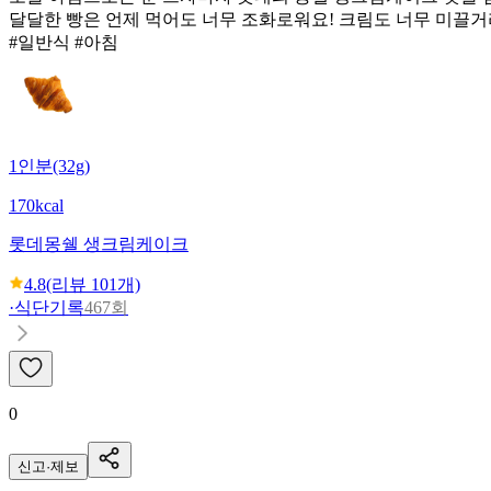
달달한 빵은 언제 먹어도 너무 조화로워요! 크림도 너무 미끌거
#일반식 #아침
1인분(32g)
170kcal
롯데
몽쉘 생크림케이크
4.8
(리뷰
101
개)
·
식단기록
467회
0
신고·제보