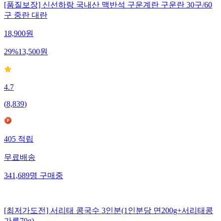
[품질보장] 신선하랑 국내산 맥반석 구운계란 구운란 30구/60
구 중란 대란
18,900
원
29
%
13,500
원
4.7
(
8,839
)
405
적립
무료배송
341,689
명
구매중
[최저가도전] 서리태 콩국수 3인분(1인분당 면200g+서리태콩