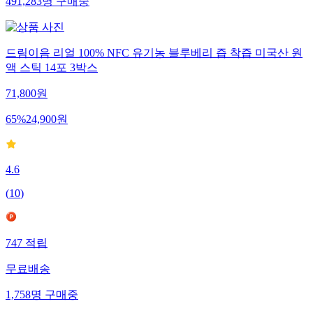
491,283
명
구매중
드림이음 리얼 100% NFC 유기농 블루베리 즙 착즙 미국산 원
액 스틱 14포 3박스
71,800
원
65
%
24,900
원
4.6
(
10
)
747
적립
무료배송
1,758
명
구매중