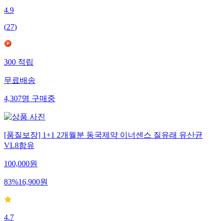
4.9
(
27
)
300
적립
무료배송
4,307
명
구매중
[품질보장] 1+1 2개월분 동국제약 이너센스 질유래 유산균
VL8함유
100,000
원
83
%
16,900
원
4.7