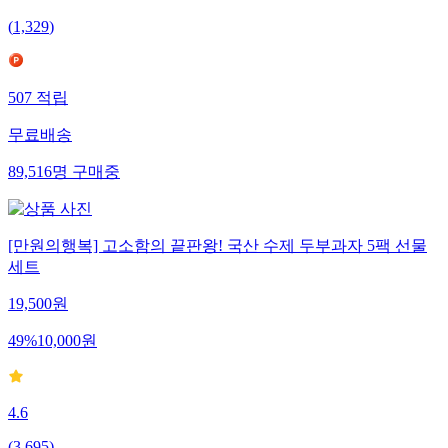
(
1,329
)
507
적립
무료배송
89,516
명
구매중
[만원의행복] 고소함의 끝판왕! 국산 수제 두부과자 5팩 선물
세트
19,500
원
49
%
10,000
원
4.6