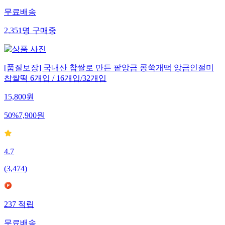
무료배송
2,351
명
구매중
[품질보장] 국내산 찹쌀로 만든 팥앙금 콩쑥개떡 앙금인절미
찹쌀떡 6개입 / 16개입/32개입
15,800
원
50
%
7,900
원
4.7
(
3,474
)
237
적립