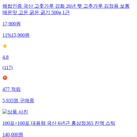
해썹인증 국산 고춧가루 강화 26년 햇 고추가루 김장용 보통
매운맛 고운 굵은 굵기 500g 1근
17,900
원
11
%
15,900
원
4.8
(
117
)
477
적립
5,935
명
구매중
100포+100포 대용량 국산 6년근 홍삼정365 진액 스틱
140,000
원