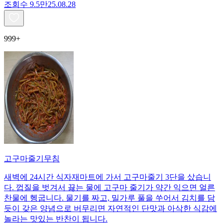
조회수
9.5만
25.08.28
999+
고구마줄기무침
새벽에 24시간 식자재마트에 가서 고구마줄기 3단을 샀습니
다. 껍질을 벗겨서 끓는 물에 고구마 줄기가 약간 익으면 얼른
찬물에 헹굽니다. 물기를 짜고, 밀가루 풀을 쑤어서 김치를 담
듯이 갖은 양념으로 버무리면 자연적인 단맛과 아삭한 식감에
놀라는 맛있는 반찬이 됩니다.