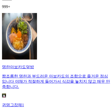
999+
명란아보카도덮밥
짭조름한 명란과 부드러운 아보카도의 조합으로 즐거운 점심
입니다 야채가 적절하게 들어가서 식감을 놓치지 않고 매우 만
족합니다.
귀염그잡채1