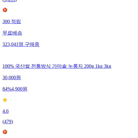
(
3,695
)
300
적립
무료배송
323,041
명
구매중
100% 국산쌀 전통방식 가마솥 누룽지 200g 1kg 3kg
30,000
원
84
%
4,900
원
4.6
(
479
)