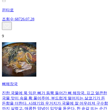
핀타로
조회수
687
26.07.28
9
뼈해장국
진한 국물에 푹 익은 뼈가 듬뿍 들어간 뼈 해장국. 깊고 얼큰한
국물 맛이 속을 확 풀어주며, 부드럽게 떨어지는 살코기가 든
든함을 더한다. 시래기와 우거지가 국물에 잘 어우러져 구수함
까지 살렸고, 매콤한 양념이 입맛을 돋운다. 한 숟갈 뜨는 순간