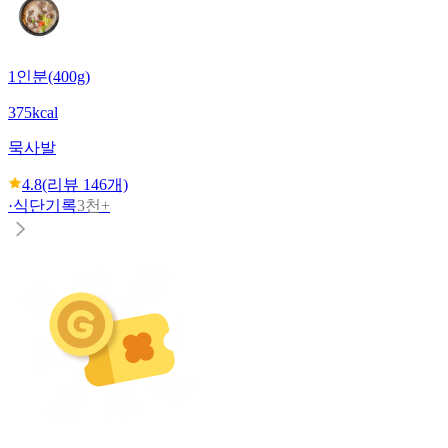
1인분(400g)
375kcal
묵사발
4.8
(리뷰
146
개)
·
식단기록
3천+