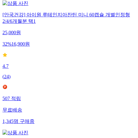
[안국건강] 아이원 루테인지아잔틴 미니 60캡슐 개별인정형
2/4/6개월분 택1
25,000
원
32
%
16,900
원
4.7
(
24
)
507
적립
무료배송
1,345
명
구매중