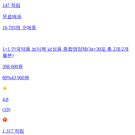
147
적립
무료배송
16,705
명
구매중
1+1 안국약품 브이팩 남성용 종합영양제(3g×30포 총 2개/2개
월분)
398,000
원
89
%
43,900
원
4.8
(
19
)
1,317
적립