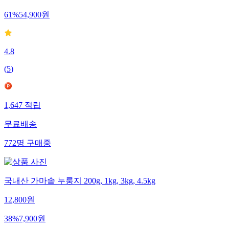
61
%
54,900
원
4.8
(
5
)
1,647
적립
무료배송
772
명
구매중
국내산 가마솥 누룽지 200g, 1kg, 3kg, 4.5kg
12,800
원
38
%
7,900
원