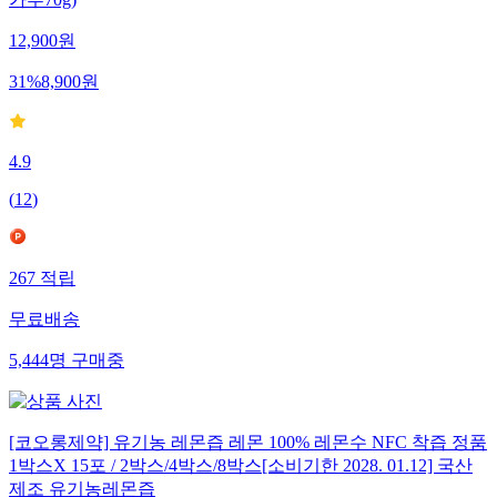
가루70g)
12,900
원
31
%
8,900
원
4.9
(
12
)
267
적립
무료배송
5,444
명
구매중
[코오롱제약] 유기농 레몬즙 레몬 100% 레몬수 NFC 착즙 정품
1박스X 15포 / 2박스/4박스/8박스[소비기한 2028. 01.12] 국산
제조 유기농레몬즙