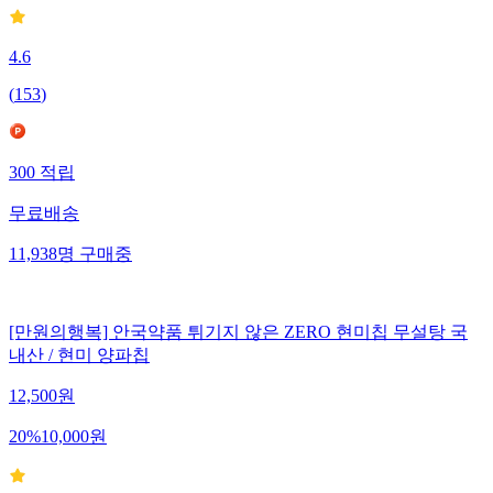
4.6
(
153
)
300
적립
무료배송
11,938
명
구매중
[만원의행복] 안국약품 튀기지 않은 ZERO 현미칩 무설탕 국
내산 / 현미 양파칩
12,500
원
20
%
10,000
원