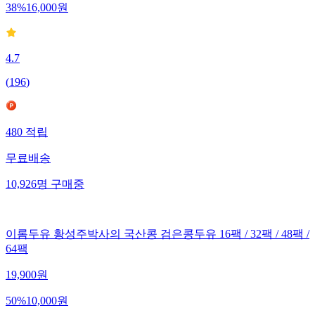
38
%
16,000
원
4.7
(
196
)
480
적립
무료배송
10,926
명
구매중
이롬두유 황성주박사의 국산콩 검은콩두유 16팩 / 32팩 / 48팩 /
64팩
19,900
원
50
%
10,000
원