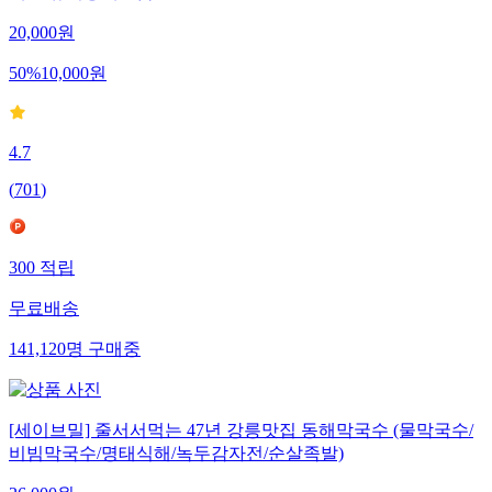
20,000
원
50
%
10,000
원
4.7
(
701
)
300
적립
무료배송
141,120
명
구매중
[세이브밀] 줄서서먹는 47년 강릉맛집 동해막국수 (물막국수/
비빔막국수/명태식해/녹두감자전/순살족발)