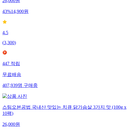
26,000
원
43
%
14,900
원
4.5
(
3,300
)
447
적립
무료배송
407,939
명
구매중
스팀오븐공법 국내산 맛있는 치큐 닭가슴살 3가지 맛 (100g x
10팩)
26,000
원