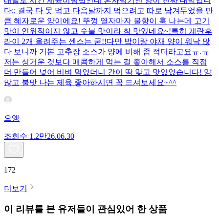
배달로 시킨 제육비빔밥인데 혼자먹기엔 양이 진짜 대박입니
다;; 결국 다 못 먹고 다음날까지 먹으려고 따로 남겨두었을 만
큼 혜자로운 양이에요! 뚜껑 열자마자 불향이 훅 나는데 고기
맛이 인위적이지 않고 숯불 맛이라 참 맛있네요~!특히 계란후
라이 2개 올려주는 센스는 굳!! ​다만 밥이랑 야채 양이 워낙 많
다 보니까 기본 고추장 소스가 양에 비해 좀 적더라고요ㅠ.ㅠ
저는 싱거운 것보다 매콤하게 먹는 걸 좋아해서 소스를 직접
더 만들어 넣어 비벼 먹었더니 간이 딱 맞고 맛있었습니다! 양
많고 불맛 나는 제육 좋아하시면 꼭 드셔보세요~^^
으앵
조회수
1.2만
26.06.30
172
더보기
이 리뷰를 본 유저들이 관심있어 한 상품