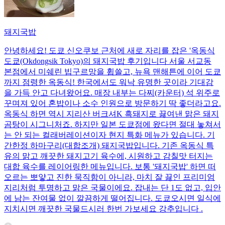
돼지국밥
안녕하세요! 도쿄 신오쿠보 근처에 새로 자리를 잡은 '옥동식
도쿄(Okdongsik Tokyo)의 돼지국밥 후기입니다 서울 서교동
본점에서 미쉐린 빕구르망을 휩쓸고, 뉴욕 맨해튼에 이어 도쿄
까지 점령한 옥동식! 한국에서도 워낙 유명한 곳이라 기대감
을 가득 안고 다녀왔어요. 매장 내부는 다찌(카운터) 석 위주로
꾸며져 있어 혼밥이나 소수 인원으로 방문하기 딱 좋더라고요.
옥동식 하면 역시 지리산 버크셔K 흑돼지로 끓여낸 맑은 돼지
곰탕이 시그니처죠. 하지만 일본 도쿄점에 왔다면 절대 놓쳐서
는 안 되는 컬래버레이션이자 현지 특화 메뉴가 있습니다. 기
간한정 하마구리(대합조개) 돼지국밥입니다. 기존 옥동식 특
유의 맑고 깨끗한 돼지고기 육수에, 시원하고 감칠맛 터지는
대합 육수를 레이어링한 메뉴입니다. 보통 '돼지국밥' 하면 떠
오르는 뽀얗고 진한 묵직함이 아니라, 마치 잘 끓인 프리미엄
지리처럼 투명하고 맑은 국물이에요. 잡내는 단 1도 없고, 입안
에 남는 잔여물 없이 깔끔하게 떨어집니다. 도쿄오시면 일식에
지치시면 깨끗한 국물드시러 한번 가보세요 강추입니다 .