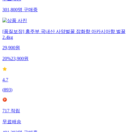
무료배송
301,800
명
구매중
[품질보장] 홍주부 국내산 사양벌꿀 잡화향 아카시아향 벌꿀
2.4kg
29,900
원
20
%
23,900
원
4.7
(
893
)
717
적립
무료배송