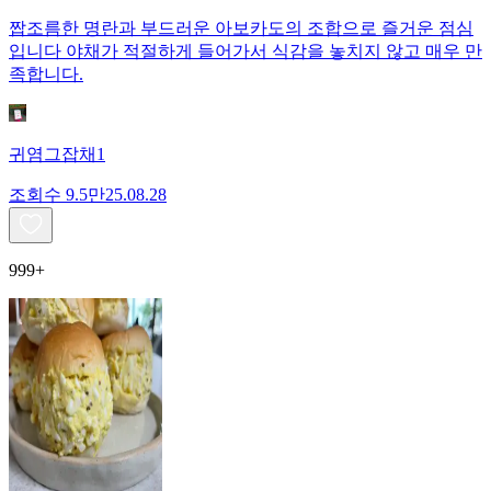
짭조름한 명란과 부드러운 아보카도의 조합으로 즐거운 점심
입니다 야채가 적절하게 들어가서 식감을 놓치지 않고 매우 만
족합니다.
귀염그잡채1
조회수
9.5만
25.08.28
999+