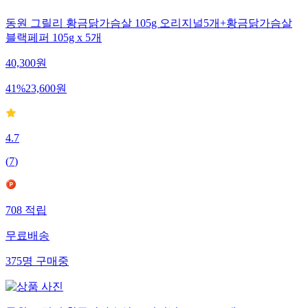
동원 그릴리 황금닭가슴살 105g 오리지널5개+황금닭가슴살
블랙페퍼 105g x 5개
40,300
원
41
%
23,600
원
4.7
(
7
)
708
적립
무료배송
375
명
구매중