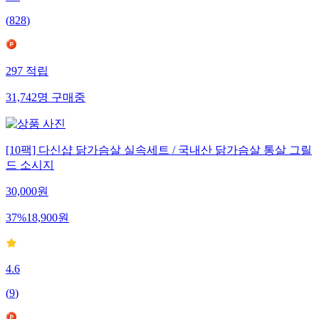
4.6
(
828
)
297
적립
31,742
명
구매중
[10팩] 다신샵 닭가슴살 실속세트 / 국내산 닭가슴살 통살 그릴
드 소시지
30,000
원
37
%
18,900
원
4.6
(
9
)