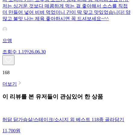
저는 싱거운 것보다 매콤하게 먹는 걸 좋아해서 소스를 직접
더 만들어 넣어 비벼 먹었더니 간이 딱 맞고 맛있었습니다! 양
많고 불맛 나는 제육 좋아하시면 꼭 드셔보세요~^^
으앵
조회수
1.1만
26.06.30
168
더보기
이 리뷰를 본 유저들이 관심있어 한 상품
허닭 닭가슴살/스테이크/소시지 외 베스트 118종 골라담기
11,700
원