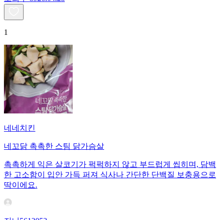
1
네네치킨
네꼬닭 촉촉한 스팀 닭가슴살
촉촉하게 익은 살코기가 퍽퍽하지 않고 부드럽게 씹히며, 담백
한 고소함이 입안 가득 퍼져 식사나 간단한 단백질 보충용으로
딱이에요.