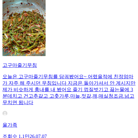
고구마줄기무침
오늘은 고구마줄기무침를 담궈봤어요~ 어렸을적에 친정엄마
가 자주 해 주시던 무침입니다 지금은 돌아가셔서 안 계시지만
제가 비슷하게 훙내를 내 봤어요 줄기 껍질벗기고 끓는물에 3
분데치고 건고추갈고 고춧가루,마늘,젓갈,깨,매실청조금.넘고
무치면 됩니다
울가족
조회수
1.1만
26.07.07