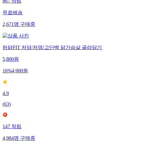
867
적립
무료배송
2,671
명
구매중
허닭FIT 저당/저염/고단백 닭가슴살 골라담기
5,800
원
16
%
4,900
원
4.9
(
63
)
147
적립
4,984
명
구매중