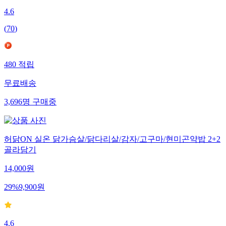
4.6
(
70
)
480
적립
무료배송
3,696
명
구매중
허닭ON 실온 닭가슴살/닭다리살/감자/고구마/현미곤약밥 2+2
골라담기
14,000
원
29
%
9,900
원