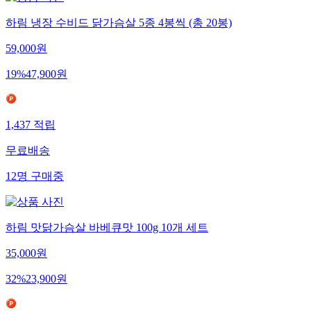
하림 냉장 수비드 닭가슴살 5종 4봉씩 (총 20봉)
59,000
원
19
%
47,900
원
1,437
적립
무료배송
12
명
구매중
하림 맛닭가슴살 바베큐맛 100g 10개 세트
35,000
원
32
%
23,900
원