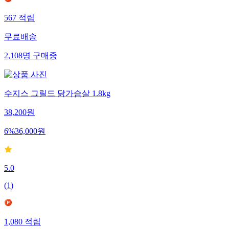
567
적립
무료배송
2,108
명
구매중
수지스 그릴드 닭가슴살 1.8kg
38,200
원
6
%
36,000
원
5.0
(
1
)
1,080
적립