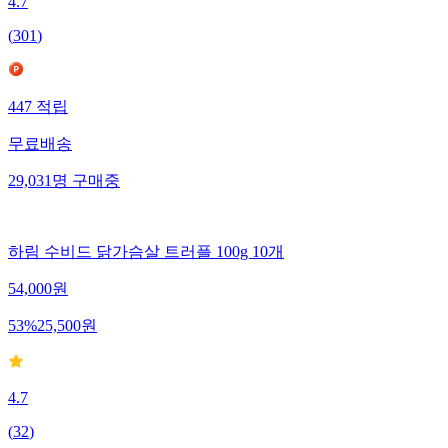
4.7
(
301
)
447
적립
무료배송
29,031
명
구매중
하림 수비드 닭가슴살 트러플 100g 10개
54,000
원
53
%
25,500
원
4.7
(
32
)