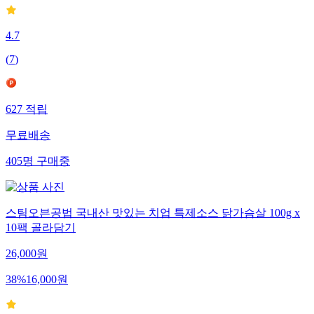
4.7
(
7
)
627
적립
무료배송
405
명
구매중
스팀오븐공법 국내산 맛있는 치업 특제소스 닭가슴살 100g x
10팩 골라담기
26,000
원
38
%
16,000
원