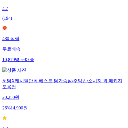
4.7
(
194
)
480
적립
무료배송
10,879
명
구매중
허닭X캐시딜단독 베스트 닭가슴살/주먹밥/소시지 외 패키지
모음전
20,250
원
26
%
14,900
원