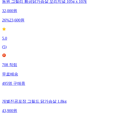
동원 그릴리 황금닭가슴살 오리지널 105g x 10개
32,000
원
26
%
23,600
원
5.0
(
5
)
708
적립
무료배송
495
명
구매중
개별진공포장 그릴드 닭가슴살 1.8kg
43,900
원