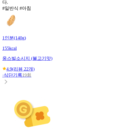
다.
#일반식 #아침
1인분(140g)
155kcal
웅스빌
소시지 (불고기맛)
4.9
(리뷰
22
개)
·
식단기록
19회