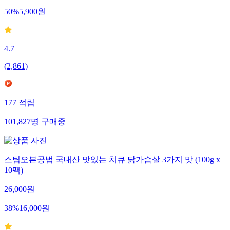
50
%
5,900
원
4.7
(
2,861
)
177
적립
101,827
명
구매중
스팀오븐공법 국내산 맛있는 치큐 닭가슴살 3가지 맛 (100g x
10팩)
26,000
원
38
%
16,000
원