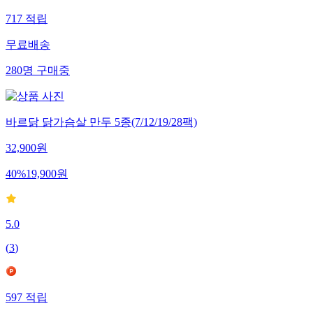
717
적립
무료배송
280
명
구매중
바르닭 닭가슴살 만두 5종(7/12/19/28팩)
32,900
원
40
%
19,900
원
5.0
(
3
)
597
적립