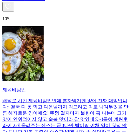
105
제육비빔밥
배달로 시킨 제육비빔밥인데 혼자먹기엔 양이 진짜 대박입니
다;; 결국 다 못 먹고 다음날까지 먹으려고 따로 남겨두었을 만
큼 혜자로운 양이에요! 뚜껑 열자마자 불향이 훅 나는데 고기
맛이 인위적이지 않고 숯불 맛이라 참 맛있네요~!특히 계란후
라이 2개 올려주는 센스는 굳!! ​다만 밥이랑 야채 양이 워낙 많
다 보니까 기본 고추장 소스가 양에 비해 좀 적더라고요ㅠ.ㅠ