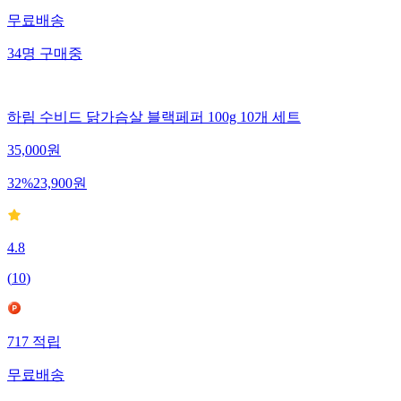
무료배송
34
명
구매중
하림 수비드 닭가슴살 블랙페퍼 100g 10개 세트
35,000
원
32
%
23,900
원
4.8
(
10
)
717
적립
무료배송