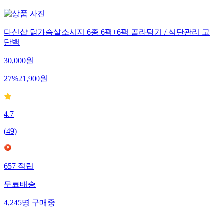
다신샵 닭가슴살소시지 6종 6팩+6팩 골라담기 / 식단관리 고
단백
30,000
원
27
%
21,900
원
4.7
(
49
)
657
적립
무료배송
4,245
명
구매중