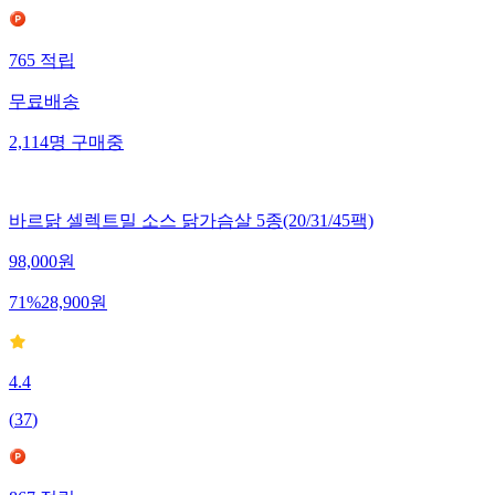
765
적립
무료배송
2,114
명
구매중
바르닭 셀렉트밀 소스 닭가슴살 5종(20/31/45팩)
98,000
원
71
%
28,900
원
4.4
(
37
)