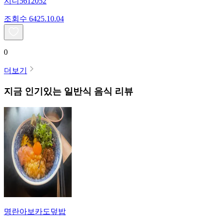
지니5612052
조회수
64
25.10.04
0
더보기
지금 인기있는
일반식
음식 리뷰
명란아보카도덮밥