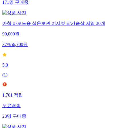
171
명
구매중
아침 바로드숑 실온보관 이지컷 닭가슴살 저염 30개
90,000
원
37
%
56,700
원
5.0
(
1
)
1,701
적립
무료배송
23
명
구매중