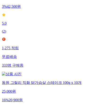
3
%
42,500
원
5.0
(
2
)
1,275
적립
무료배송
333
명
구매중
동원 그릴리 직화 닭가슴살 스테이크 100g x 10개
25,000
원
16
%
20,900
원