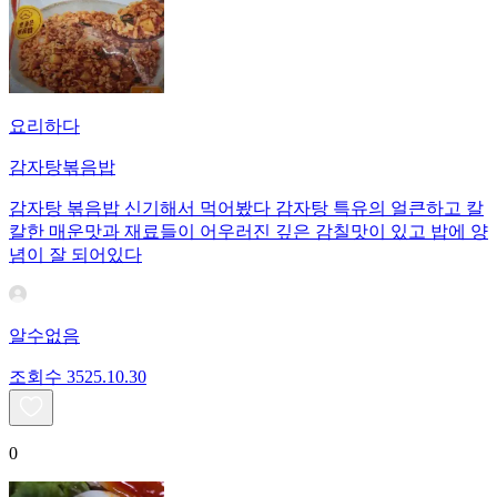
요리하다
감자탕볶음밥
감자탕 볶음밥 신기해서 먹어봤다 감자탕 특유의 얼큰하고 칼
칼한 매운맛과 재료들이 어우러진 깊은 감칠맛이 있고 밥에 양
념이 잘 되어있다
알수없음
조회수
35
25.10.30
0