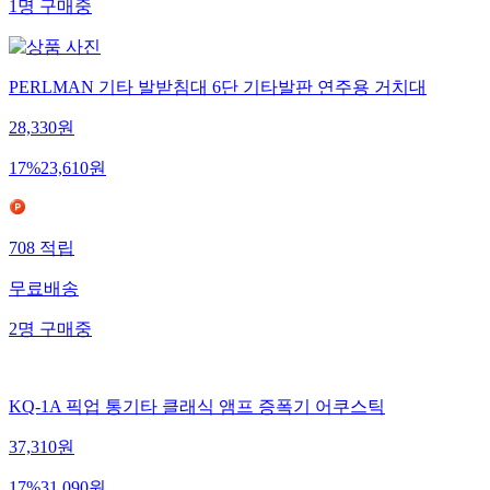
1
명
구매중
PERLMAN 기타 발받침대 6단 기타발판 연주용 거치대
28,330
원
17
%
23,610
원
708
적립
무료배송
2
명
구매중
KQ-1A 픽업 통기타 클래식 앰프 증폭기 어쿠스틱
37,310
원