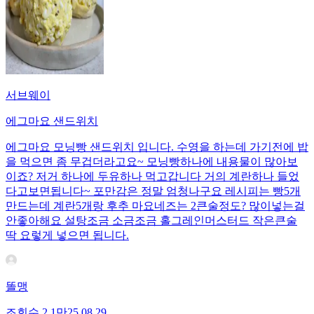
서브웨이
에그마요 샌드위치
에그마요 모닝빵 샌드위치 입니다. 수영을 하는데 가기전에 밥
을 먹으면 좀 무겁더라고요~ 모닝빵하나에 내용물이 많아보
이죠? 저거 하나에 두유하나 먹고갑니다 거의 계란하나 들었
다고보면됩니다~ 포만감은 정말 엄청나구요 레시피는 빵5개
만드는데 계란5개랑 후추 마요네즈는 2큰술정도? 많이넣는걸
안좋아해요 설탕조금 소금조금 홀그레인머스터드 작은큰술
딱 요렇게 넣으면 됩니다.
똘맹
조회수
2.1만
25.08.29