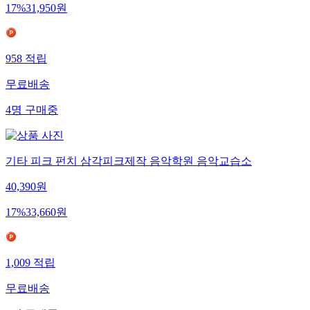
17
%
31,950
원
958
적립
무료배송
4
명
구매중
기타 피크 펀치 삼각피크제작 음악학원 음악교습소
40,390
원
17
%
33,660
원
1,009
적립
무료배송