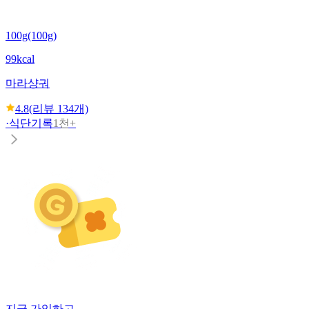
100g(100g)
99kcal
마라샹궈
4.8
(리뷰
134
개)
·
식단기록
1천+
지금 가입하고