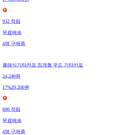
17
%
31,090
원
932
적립
무료배송
4
명
구매중
클래식기타카포 집게형 우드 기타카포
24,240
원
17
%
20,200
원
606
적립
무료배송
4
명
구매중