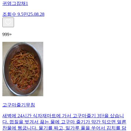
귀염그잡채1
조회수
9.5만
25.08.28
999+
고구마줄기무침
새벽에 24시간 식자재마트에 가서 고구마줄기 3단을 샀습니
다. 껍질을 벗겨서 끓는 물에 고구마 줄기가 약간 익으면 얼른
찬물에 헹굽니다. 물기를 짜고, 밀가루 풀을 쑤어서 김치를 담