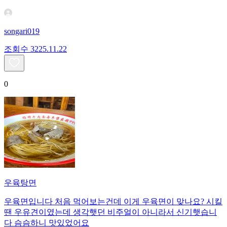
songari019
조회수
32
25.11.22
0
우육탕면
우육면입니다 처음 먹어보는건데 이게 우육면이 맞나요? 시킬
땐 우유견이였는데 생각햇던 비주얼이 아니라서 신기햇습니
다 슴슴하니 맛있었어요