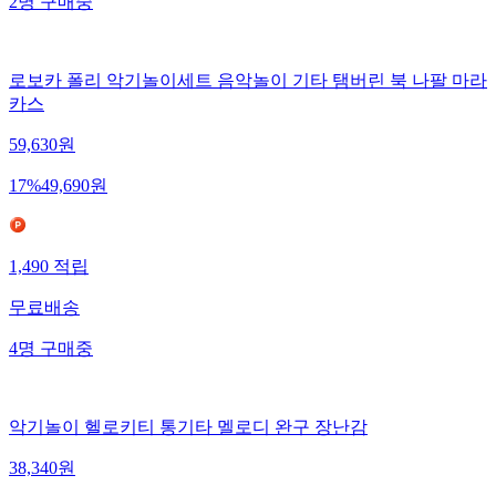
2
명
구매중
로보카 폴리 악기놀이세트 음악놀이 기타 탬버린 북 나팔 마라
카스
59,630
원
17
%
49,690
원
1,490
적립
무료배송
4
명
구매중
악기놀이 헬로키티 통기타 멜로디 완구 장난감
38,340
원