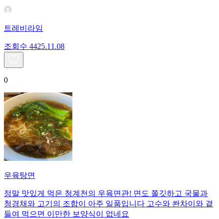
트레비라임
조회수
44
25.11.08
0
우육탕면
정말 맛있게 먹은 청계천의 우육면관! 면도 쫄깃하고 국물과
청경채와 고기의 조합이 아주 일품입니다 고수와 쏸차이와 곁
들여 먹으면 이만한 보양식이 없네요