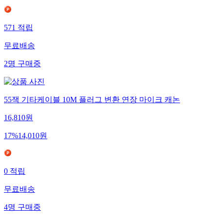
571
적립
무료배송
2
명
구매중
55잭 기타케이블 10M 플러그 변환 연장 마이크 캐논
16,810
원
17
%
14,010
원
0
적립
무료배송
4
명
구매중