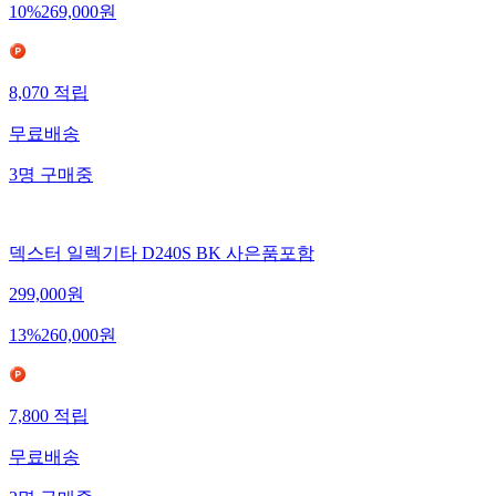
10
%
269,000
원
8,070
적립
무료배송
3
명
구매중
덱스터 일렉기타 D240S BK 사은품포함
299,000
원
13
%
260,000
원
7,800
적립
무료배송