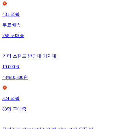
431
적립
무료배송
7
명
구매중
기타 스탠드 받침대 거치대
19,000
원
43
%
10,800
원
324
적립
83
명
구매중