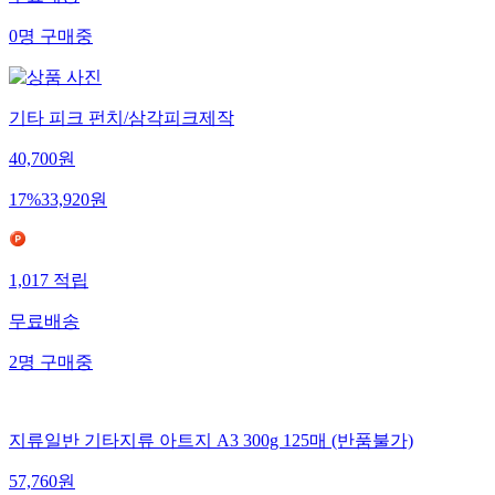
0
명
구매중
기타 피크 펀치/삼각피크제작
40,700
원
17
%
33,920
원
1,017
적립
무료배송
2
명
구매중
지류일반 기타지류 아트지 A3 300g 125매 (반품불가)
57,760
원