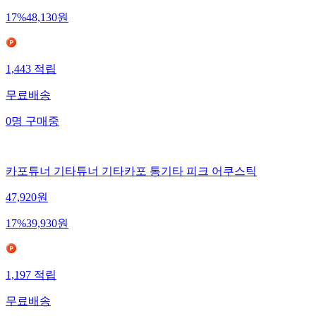
17
%
48,130
원
1,443
적립
무료배송
0
명
구매중
카포튜너 기타튜너 기타카포 통기타 피크 어쿠스틱
47,920
원
17
%
39,930
원
1,197
적립
무료배송