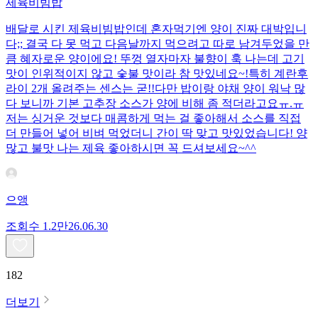
제육비빔밥
배달로 시킨 제육비빔밥인데 혼자먹기엔 양이 진짜 대박입니
다;; 결국 다 못 먹고 다음날까지 먹으려고 따로 남겨두었을 만
큼 혜자로운 양이에요! 뚜껑 열자마자 불향이 훅 나는데 고기
맛이 인위적이지 않고 숯불 맛이라 참 맛있네요~!특히 계란후
라이 2개 올려주는 센스는 굳!! ​다만 밥이랑 야채 양이 워낙 많
다 보니까 기본 고추장 소스가 양에 비해 좀 적더라고요ㅠ.ㅠ
저는 싱거운 것보다 매콤하게 먹는 걸 좋아해서 소스를 직접
더 만들어 넣어 비벼 먹었더니 간이 딱 맞고 맛있었습니다! 양
많고 불맛 나는 제육 좋아하시면 꼭 드셔보세요~^^
으앵
조회수
1.2만
26.06.30
182
더보기