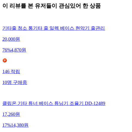
이 리뷰를 본 유저들이 관심있어 한 상품
기타줄 청소 통기타 줄 일렉 베이스 현악기 줄관리
20,000
원
76
%
4,870
원
146
적립
10
명
구매중
클립온 기타 튜너 베이스 튜닝기 조율기 DD-12489
17,260
원
17
%
14,380
원