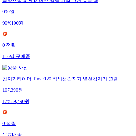
플라스틱 피크 베이스 일렉 기타 그립 용품 썸
990
원
90
%
100
원
0
적립
116
명
구매중
감지기타이머 Timer120 적외선감지기 열선감지기 연결
107,390
원
17
%
89,490
원
0
적립
무료배송