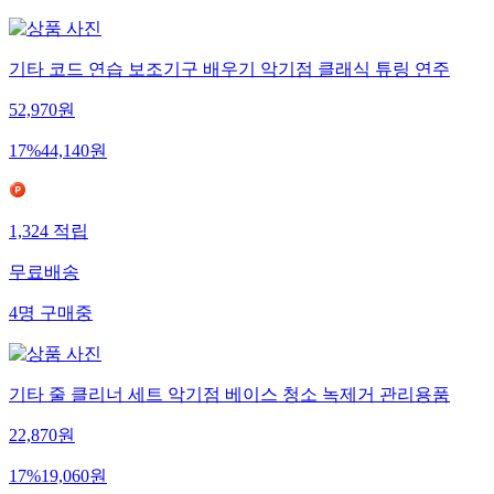
기타 코드 연습 보조기구 배우기 악기점 클래식 튜링 연주
52,970
원
17
%
44,140
원
1,324
적립
무료배송
4
명
구매중
기타 줄 클리너 세트 악기점 베이스 청소 녹제거 관리용품
22,870
원
17
%
19,060
원