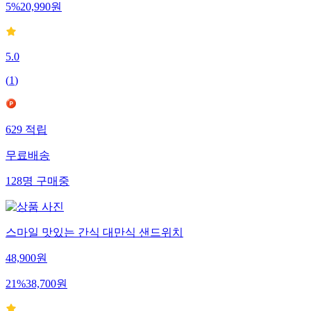
5
%
20,990
원
5.0
(
1
)
629
적립
무료배송
128
명
구매중
스마일 맛있는 간식 대만식 샌드위치
48,900
원
21
%
38,700
원