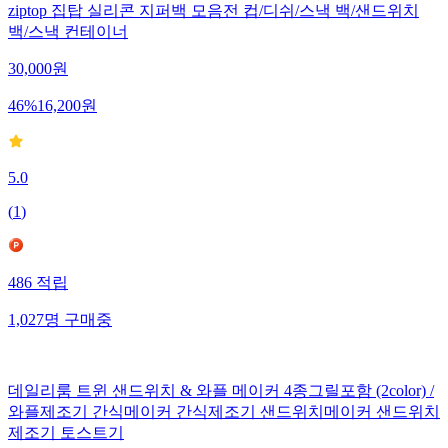
ziptop 집탑 실리콘 지퍼백 모음전 컵/디쉬/스낵 백/샌드위치
백/스낵 컨테이너
30,000
원
46
%
16,200
원
5.0
(
1
)
486
적립
1,027
명
구매중
데일리룸 트윈 샌드위치 & 와플 메이커 4종그릴포함 (2color) /
와플제조기 간식메이커 간식제조기 샌드위치메이커 샌드위치
제조기 토스트기