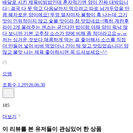
배달로 시킨 제육비빔밥인데 혼자먹기엔 양이 진짜 대박입니
다;; 결국 다 못 먹고 다음날까지 먹으려고 따로 남겨두었을 만
큼 혜자로운 양이에요! 뚜껑 열자마자 불향이 훅 나는데 고기
맛이 인위적이지 않고 숯불 맛이라 참 맛있네요~!특히 계란후
라이 2개 올려주는 센스는 굳!! ​다만 밥이랑 야채 양이 워낙 많
다 보니까 기본 고추장 소스가 양에 비해 좀 적더라고요ㅠ.ㅠ
저는 싱거운 것보다 매콤하게 먹는 걸 좋아해서 소스를 직접
더 만들어 넣어 비벼 먹었더니 간이 딱 맞고 맛있었습니다! 양
많고 불맛 나는 제육 좋아하시면 꼭 드셔보세요~^^
으앵
조회수
1.2만
26.06.30
185
더보기
이 리뷰를 본 유저들이 관심있어 한 상품