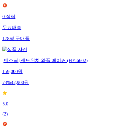
0
적립
무료배송
178
명
구매중
[벤소닉] 샌드위치 와플 메이커 (HY-6602)
159,000
원
73
%
42,900
원
5.0
(
2
)