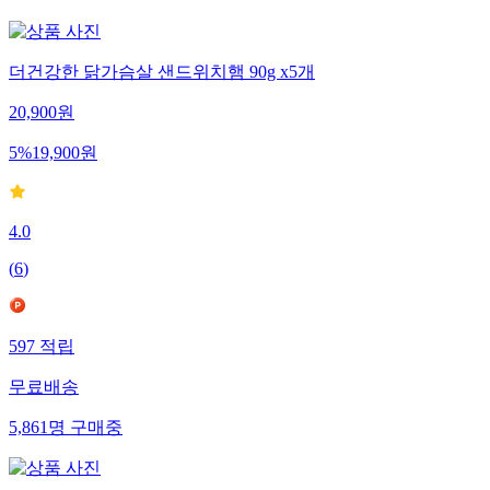
더건강한 닭가슴살 샌드위치햄 90g x5개
20,900
원
5
%
19,900
원
4.0
(
6
)
597
적립
무료배송
5,861
명
구매중