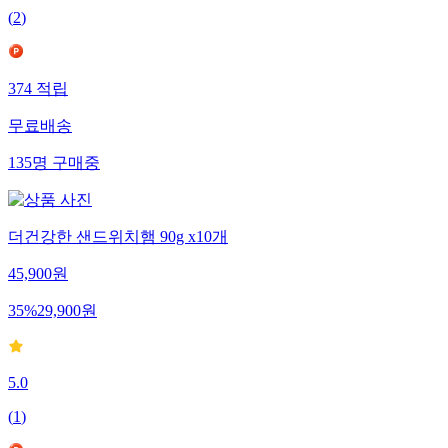
(
2
)
374
적립
무료배송
135
명
구매중
더건강한 샌드위치햄 90g x10개
45,900
원
35
%
29,900
원
5.0
(
1
)