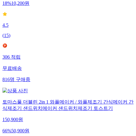
18
%
10,200
원
4.5
(
15
)
306
적립
무료배송
816
명
구매중
토마스풀 더블린 2in 1 와플메이커 / 와플제조기 간식메이커 간
식제조기 샌드위치메이커 샌드위치제조기 토스트기
150,900
원
66
%
50,900
원