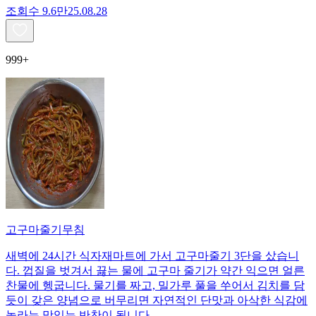
조회수
9.6만
25.08.28
999+
고구마줄기무침
새벽에 24시간 식자재마트에 가서 고구마줄기 3단을 샀습니
다. 껍질을 벗겨서 끓는 물에 고구마 줄기가 약간 익으면 얼른
찬물에 헹굽니다. 물기를 짜고, 밀가루 풀을 쑤어서 김치를 담
듯이 갖은 양념으로 버무리면 자연적인 단맛과 아삭한 식감에
놀라는 맛있는 반찬이 됩니다.