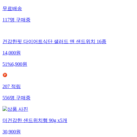
무료배송
117
명
구매중
건강한핏 다이어트식단 샐러드 앤 샌드위치 16종
14,000
원
51
%
6,900
원
207
적립
556
명
구매중
더건강한 샌드위치햄 90g x5개
30,900
원