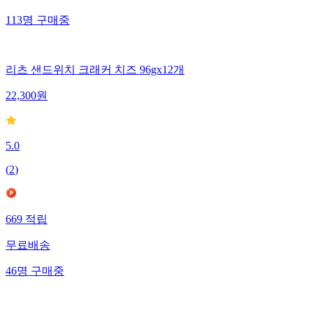
113
명
구매중
리츠 샌드위치 크래커 치즈 96gx12개
22,300
원
5.0
(
2
)
669
적립
무료배송
46
명
구매중