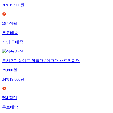
36
%
19,900
원
597
적립
무료배송
21
명
구매중
로시 2구 와이드 와플팬 / 에그팬 샌드위치팬
29,800
원
34
%
19,800
원
594
적립
무료배송