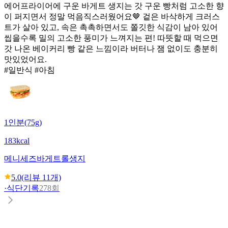
에어프라이어에 구운 바게트 생지는 갓 구운 빵처럼 고소한 향
이 퍼지면서 정말 먹음직스러웠어요🤎 겉은 바삭하게 크러스
트가 살아 있고, 속은 촉촉하면서도 쫄깃한 식감이 남아 있어
씹을수록 밀의 고소한 풍미가 느껴지는 편! 따뜻할 때 먹으면
갓 나온 베이커리 빵 같은 느낌이라 버터나 잼 없이도 충분히
맛있었어요.
#일반식 #아침
1인분(75g)
183kcal
메니세즈
바게트롤생지
5.0
(리뷰
11
개)
·
식단기록
278회