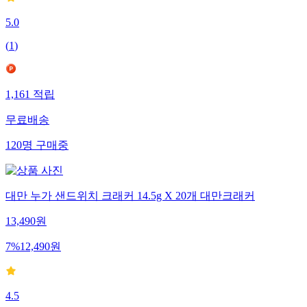
5.0
(
1
)
1,161
적립
무료배송
120
명
구매중
대만 누가 샌드위치 크래커 14.5g X 20개 대만크래커
13,490
원
7
%
12,490
원
4.5