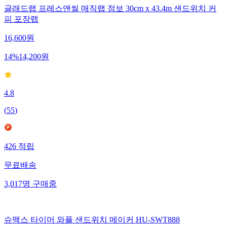
글래드랩 프레스앤씰 매직랩 점보 30cm x 43.4m 샌드위치 커
피 포장랩
16,600
원
14
%
14,200
원
4.8
(
55
)
426
적립
무료배송
3,017
명
구매중
슈맥스 타이머 와플 샌드위치 메이커 HU-SWT888