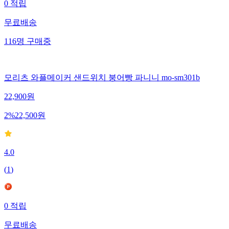
0
적립
무료배송
116
명
구매중
모리츠 와플메이커 샌드위치 붕어빵 파니니 mo-sm301b
22,900
원
2
%
22,500
원
4.0
(
1
)
0
적립
무료배송