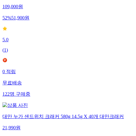
109,000
원
52
%
51,900
원
5.0
(
1
)
0
적립
무료배송
122
명
구매중
대만 누가 샌드위치 크래커 580g 14.5g X 40개 대만크래커
21,990
원