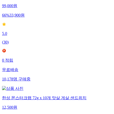
99,000
원
66
%
33,900
원
5.0
(
30
)
0
적립
무료배송
10,178
명
구매중
한성 몬스터크랩 72g x 10개 맛살 게살 샌드위치
12,500
원