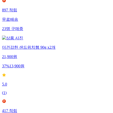
897
적립
무료배송
23
명
구매중
더건강한 샌드위치햄 90g x2개
21,900
원
37
%
13,900
원
5.0
(
1
)
417
적립