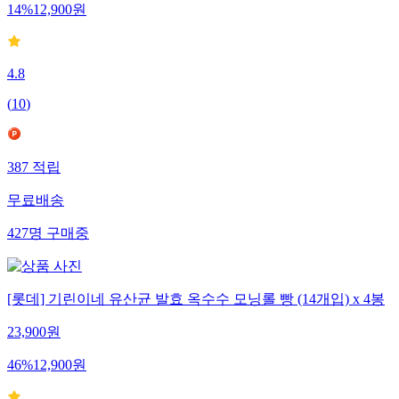
14
%
12,900
원
4.8
(
10
)
387
적립
무료배송
427
명
구매중
[롯데] 기린이네 유산균 발효 옥수수 모닝롤 빵 (14개입) x 4봉
23,900
원
46
%
12,900
원