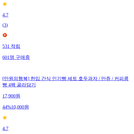
4.7
(
3
)
531
적립
601
명
구매중
[만원의행복] 한입 간식 인기빵 세트 호두과자 / 만쥬 / 커피콩
빵 4팩 골라담기
17,900
원
44
%
10,000
원
4.7