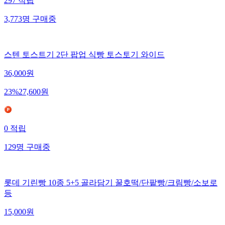
297
적립
3,773
명
구매중
스텐 토스트기 2단 팝업 식빵 토스토기 와이드
36,000
원
23
%
27,600
원
0
적립
129
명
구매중
롯데 기린빵 10종 5+5 골라담기 꿀호떡/단팥빵/크림빵/소보로
등
15,000
원