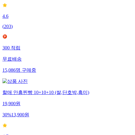
4.6
(
203
)
300
적립
무료배송
15,086
명
구매중
할매 안흥찐빵 10+10+10 (쌀,단호박,흑미)
19,900
원
30
%
13,900
원