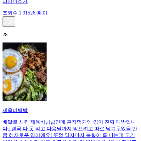
라임미소가
조회수
1,915
26.08.01
28
제육비빔밥
배달로 시킨 제육비빔밥인데 혼자먹기엔 양이 진짜 대박입니
다;; 결국 다 못 먹고 다음날까지 먹으려고 따로 남겨두었을 만
큼 혜자로운 양이에요! 뚜껑 열자마자 불향이 훅 나는데 고기