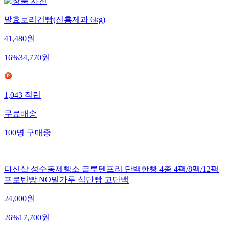
발효보리건빵(신흥제과 6kg)
41,480
원
16
%
34,770
원
1,043
적립
무료배송
100
명
구매중
다신샵 성수동제빵소 글루텐프리 단백한빵 4종 4팩/8팩/12팩
프로틴빵 NO밀가루 식단빵 고단백
24,000
원
26
%
17,700
원