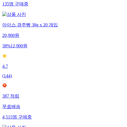
135
명
구매중
아이스 경주빵 38g x 20 개입
20,900
원
38
%
12,900
원
4.7
(
144
)
387
적립
무료배송
4,515
명
구매중