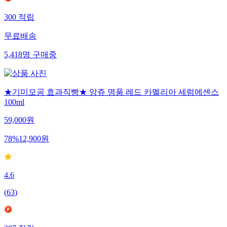
300
적립
무료배송
5,418
명
구매중
★기미모공 효과직빵★ 앙쥬 명품 레드 카멜리아 세럼에센스
100ml
59,000
원
78
%
12,900
원
4.6
(
63
)