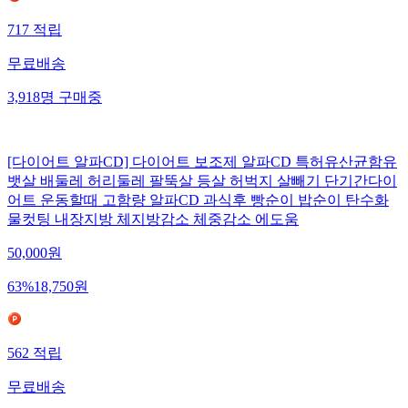
717
적립
무료배송
3,918
명
구매중
[다이어트 알파CD] 다이어트 보조제 알파CD 특허유산균함유
뱃살 배둘레 허리둘레 팔뚝살 등살 허벅지 살빼기 단기간다이
어트 운동할때 고함량 알파CD 과식후 빵순이 밥순이 탄수화
물컷팅 내장지방 체지방감소 체중감소 에도움
50,000
원
63
%
18,750
원
562
적립
무료배송