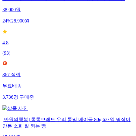
38,000
원
24
%
28,900
원
4.8
(
93
)
867
적립
무료배송
3,736
명
구매중
[만원의행복] 통통브레드 우리 통밀 베이글 80g 6개입 명장이
만든 소화 잘 되는 빵