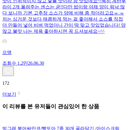
맛이 인위적이지 않고 숯불 맛이라 참 맛있네요~!특히 계란후
라이 2개 올려주는 센스는 굳!! ​다만 밥이랑 야채 양이 워낙 많
다 보니까 기본 고추장 소스가 양에 비해 좀 적더라고요ㅠ.ㅠ
저는 싱거운 것보다 매콤하게 먹는 걸 좋아해서 소스를 직접
더 만들어 넣어 비벼 먹었더니 간이 딱 맞고 맛있었습니다! 양
많고 불맛 나는 제육 좋아하시면 꼭 드셔보세요~^^
으앵
조회수
1.2만
26.06.30
172
더보기
이 리뷰를 본 유저들이 관심있어 한 상품
빙그레 붕어싸만코/빵또아 7종 30개 골라담기 /아이스크림