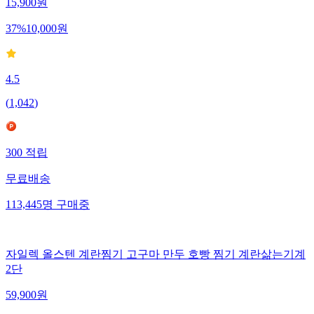
15,900
원
37
%
10,000
원
4.5
(
1,042
)
300
적립
무료배송
113,445
명
구매중
자일렉 올스텐 계란찜기 고구마 만두 호빵 찜기 계란삶는기계
2단
59,900
원