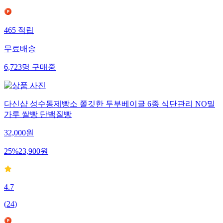
465
적립
무료배송
6,723
명
구매중
다신샵 성수동제빵소 쫄깃한 두부베이글 6종 식단관리 NO밀
가루 쌀빵 단백질빵
32,000
원
25
%
23,900
원
4.7
(
24
)