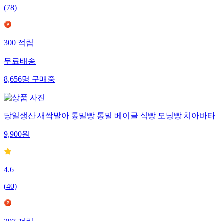
(
78
)
300
적립
무료배송
8,656
명
구매중
당일생산 새싹발아 통밀빵 통밀 베이글 식빵 모닝빵 치아바타
9,900
원
4.6
(
40
)