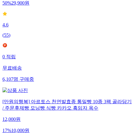
50
%
29,900
원
4.6
(
55
)
0
적립
무료배송
6,107
명
구매중
[만원의행복] 아르토스 천연발효종 통밀빵 10종 3팩 골라담기
/ 주문후제빵 모닝빵 식빵 카카오 흑임자 옥수
12,000
원
17
%
10,000
원