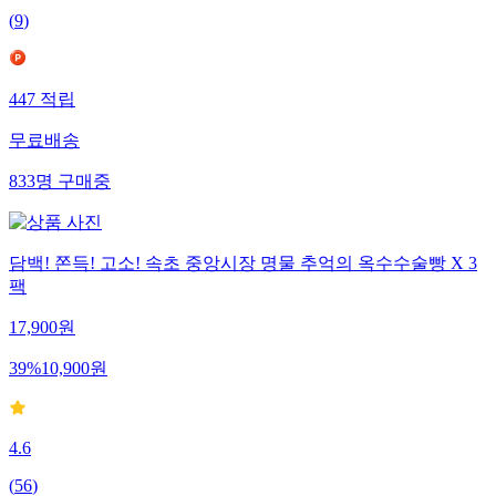
(
9
)
447
적립
무료배송
833
명
구매중
담백! 쫀득! 고소! 속초 중앙시장 명물 추억의 옥수수술빵 X 3
팩
17,900
원
39
%
10,900
원
4.6
(
56
)