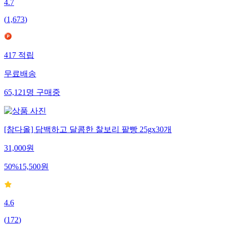
4.7
(
1,673
)
417
적립
무료배송
65,121
명
구매중
[참다올] 담백하고 달콤한 찰보리 팥빵 25gx30개
31,000
원
50
%
15,500
원
4.6
(
172
)