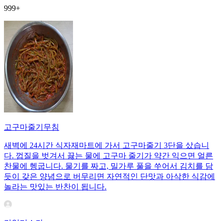
999+
고구마줄기무침
새벽에 24시간 식자재마트에 가서 고구마줄기 3단을 샀습니
다. 껍질을 벗겨서 끓는 물에 고구마 줄기가 약간 익으면 얼른
찬물에 헹굽니다. 물기를 짜고, 밀가루 풀을 쑤어서 김치를 담
듯이 갖은 양념으로 버무리면 자연적인 단맛과 아삭한 식감에
놀라는 맛있는 반찬이 됩니다.