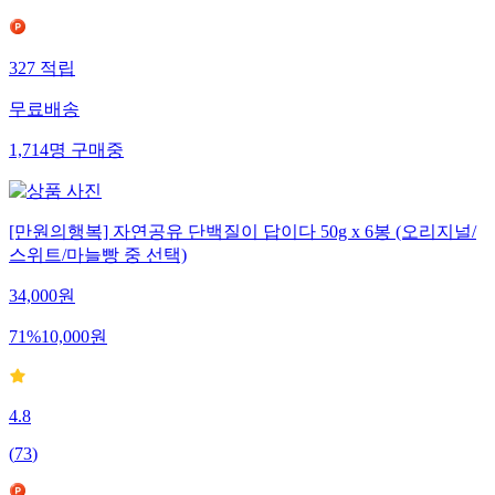
327
적립
무료배송
1,714
명
구매중
[만원의행복] 자연공유 단백질이 답이다 50g x 6봉 (오리지널/
스위트/마늘빵 중 선택)
34,000
원
71
%
10,000
원
4.8
(
73
)