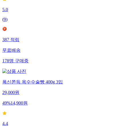
5.0
(
9
)
387
적립
무료배송
178
명
구매중
폭신쫀득 옥수수술빵 400g 3입
29,000
원
49
%
14,900
원
4.4