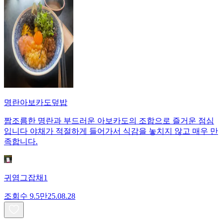
명란아보카도덮밥
짭조름한 명란과 부드러운 아보카도의 조합으로 즐거운 점심
입니다 야채가 적절하게 들어가서 식감을 놓치지 않고 매우 만
족합니다.
귀염그잡채1
조회수
9.5만
25.08.28