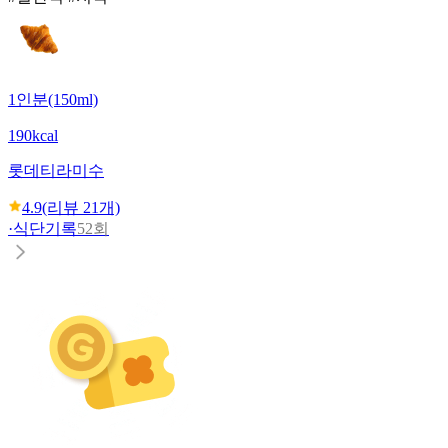
1인분(150ml)
190kcal
롯데
티라미수
4.9
(리뷰
21
개)
·
식단기록
52회