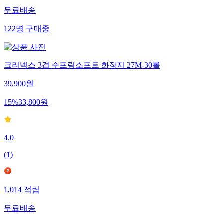
무료배송
122
명
구매중
크리넥스 3겹 수프림소프트 화장지 27M-30롤
39,900
원
15
%
33,800
원
4.0
(
1
)
1,014
적립
무료배송