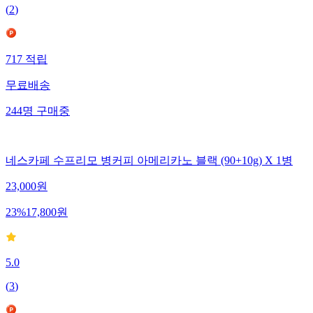
(
2
)
717
적립
무료배송
244
명
구매중
네스카페 수프리모 병커피 아메리카노 블랙 (90+10g) X 1병
23,000
원
23
%
17,800
원
5.0
(
3
)