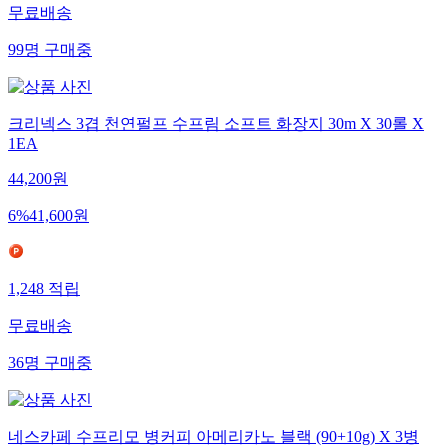
무료배송
99
명
구매중
크리넥스 3겹 천연펄프 수프림 소프트 화장지 30m X 30롤 X
1EA
44,200
원
6
%
41,600
원
1,248
적립
무료배송
36
명
구매중
네스카페 수프리모 병커피 아메리카노 블랙 (90+10g) X 3병