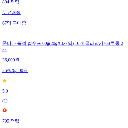
804
적립
무료배송
67
명
구매중
폰타나 즉석 컵수프 60g(20gX3개입) 10개 골라담기+크루통 2
개
36,000
원
26
%
26,500
원
5.0
(
1
)
795
적립