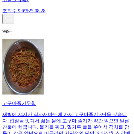
조회수
9.6만
25.08.28
999+
고구마줄기무침
새벽에 24시간 식자재마트에 가서 고구마줄기 3단을 샀습니
다. 껍질을 벗겨서 끓는 물에 고구마 줄기가 약간 익으면 얼른
찬물에 헹굽니다. 물기를 짜고, 밀가루 풀을 쑤어서 김치를 담
듯이 갖은 양념으로 버무리면 자연적인 단맛과 아삭한 식감에