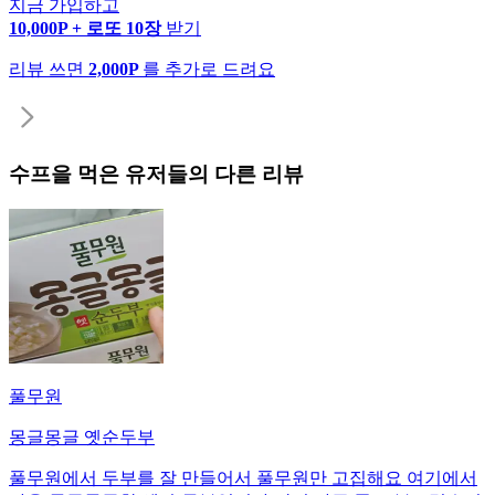
지금 가입하고
10,000P + 로또 10장
받기
리뷰 쓰면
2,000P
를 추가로 드려요
수프
을 먹은 유저들의 다른 리뷰
풀무원
몽글몽글 옛순두부
풀무원에서 두부를 잘 만들어서 풀무원만 고집해요 여기에서