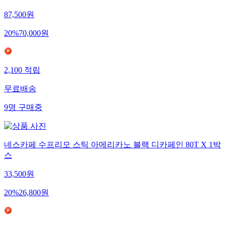
87,500
원
20
%
70,000
원
2,100
적립
무료배송
9
명
구매중
네스카페 수프리모 스틱 아메리카노 블랙 디카페인 80T X 1박
스
33,500
원
20
%
26,800
원