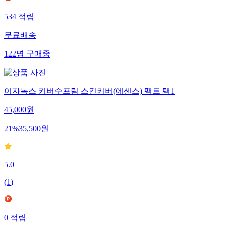
534
적립
무료배송
122
명
구매중
이자녹스 커버수프림 스킨커버(에센스) 팩트 택1
45,000
원
21
%
35,500
원
5.0
(
1
)
0
적립