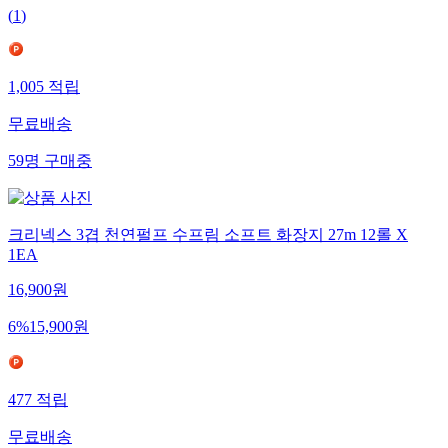
(
1
)
1,005
적립
무료배송
59
명
구매중
크리넥스 3겹 천연펄프 수프림 소프트 화장지 27m 12롤 X
1EA
16,900
원
6
%
15,900
원
477
적립
무료배송