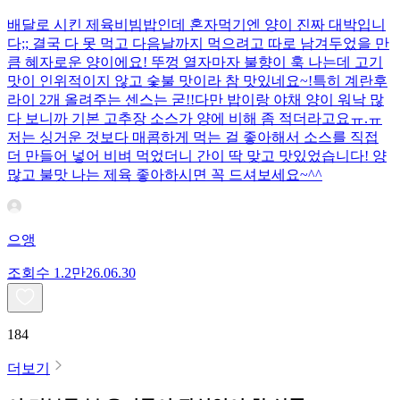
배달로 시킨 제육비빔밥인데 혼자먹기엔 양이 진짜 대박입니
다;; 결국 다 못 먹고 다음날까지 먹으려고 따로 남겨두었을 만
큼 혜자로운 양이에요! 뚜껑 열자마자 불향이 훅 나는데 고기
맛이 인위적이지 않고 숯불 맛이라 참 맛있네요~!특히 계란후
라이 2개 올려주는 센스는 굳!! ​다만 밥이랑 야채 양이 워낙 많
다 보니까 기본 고추장 소스가 양에 비해 좀 적더라고요ㅠ.ㅠ
저는 싱거운 것보다 매콤하게 먹는 걸 좋아해서 소스를 직접
더 만들어 넣어 비벼 먹었더니 간이 딱 맞고 맛있었습니다! 양
많고 불맛 나는 제육 좋아하시면 꼭 드셔보세요~^^
으앵
조회수
1.2만
26.06.30
184
더보기