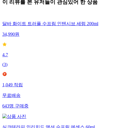
이 리뷰를 본 유저들이 관심있어 한 상품
달바 화이트 트러플 수프림 인텐시브 세럼 200ml
34,990
원
4.7
(
3
)
1,049
적립
무료배송
643
명
구매중
실크테라피 인리치드 액션 수프림 에센스 60ml