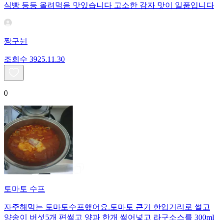
식빵 등등 올려먹음 맛있습니다 고소한 감자 맛이 일품입니다
짱구뉜
조회수
39
25.11.30
0
토마토 수프
자주해먹는 토마토수프했어요.토마토 큰거 한입거리로 썰고
양송이 버섯5개 편썰고 양파 한개 썰어넣고 라구소스를 300ml