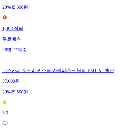
20
%
45,600
원
1,368
적립
무료배송
26
명
구매중
네스카페 수프리모 스틱 아메리카노 블랙 100T X 1박스
37,000
원
20
%
29,500
원
5.0
(
1
)