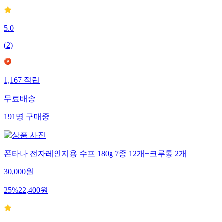
5.0
(
2
)
1,167
적립
무료배송
191
명
구매중
폰타나 전자레인지용 수프 180g 7종 12개+크루통 2개
30,000
원
25
%
22,400
원