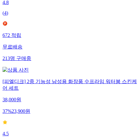
4.8
(
4
)
672
적립
무료배송
213
명
구매중
[피엘디크] 2중 기능성 남성용 화장품 수프라임 워터붐 스킨케
어 세트
38,000
원
37
%
23,900
원
4.5