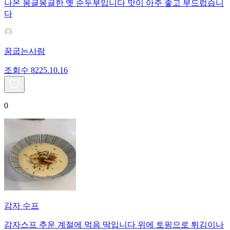
나온 몽글몽글한 옛 순두부입니다 맛이 아주 좋고 부드럽습니
다
꿈굽는사람
조회수
82
25.10.16
0
감자 수프
감자스프 추운 계절에 먹음 딱입니다 위에 토핑으로 튀김이나