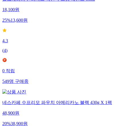
18,100
원
25
%
13,600
원
4.3
(
4
)
0
적립
549
명
구매중
네스카페 수프리모 파우치 아메리카노 블랙 430g X 1팩
48,900
원
20
%
38,900
원