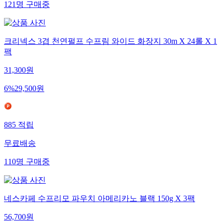
121
명
구매중
크리넥스 3겹 천연펄프 수프림 와이드 화장지 30m X 24롤 X 1
팩
31,300
원
6
%
29,500
원
885
적립
무료배송
110
명
구매중
네스카페 수프리모 파우치 아메리카노 블랙 150g X 3팩
56,700
원