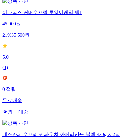
이자녹스 커버수프림 투웨이케익 택1
45,000
원
21
%
35,500
원
5.0
(
1
)
0
적립
무료배송
36
명
구매중
네스카페 수프리모 파우치 아메리카노 블랙 430g X 2팩