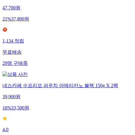
47,700
원
21
%
37,800
원
1,134
적립
무료배송
29
명
구매중
네스카페 수프리모 파우치 아메리카노 블랙 150g X 2팩
39,900
원
16
%
33,500
원
4.0