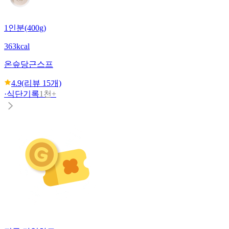
1인분(400g)
363kcal
온슾
당근스프
4.9
(리뷰
15
개)
·
식단기록
1천+