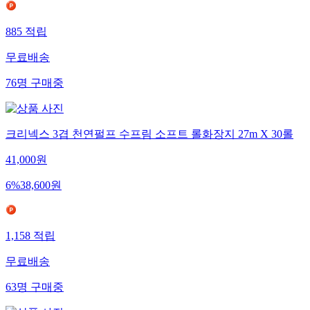
885
적립
무료배송
76
명
구매중
크리넥스 3겹 천연펄프 수프림 소프트 롤화장지 27m X 30롤
41,000
원
6
%
38,600
원
1,158
적립
무료배송
63
명
구매중