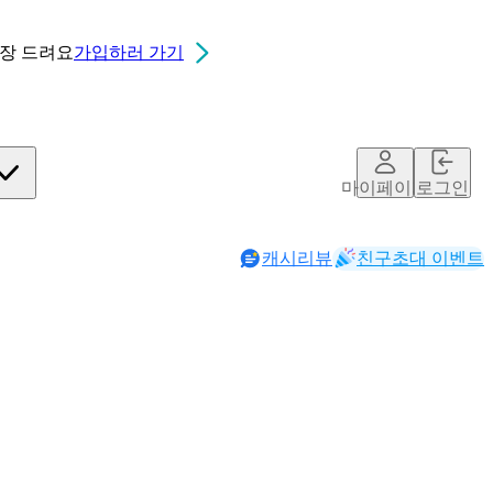
0장
드려요
가입하러 가기
마이페이지
로그인
캐시리뷰
친구초대 이벤트