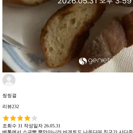
씽씽걸
리뷰232
조회수 31
작성일자 26.05.31
베통에서 소금빵 뿐만아니라 바게트도 나온다며 친구가 사다준 