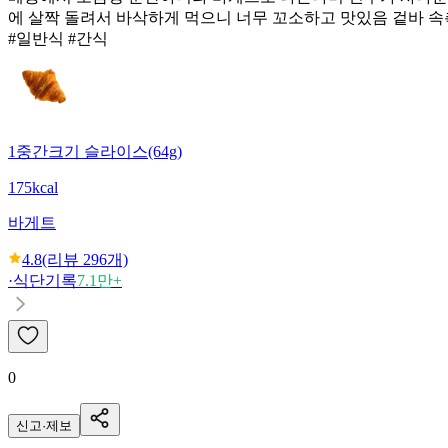
에 살짝 돌려서 바삭하게 먹으니 너무 꼬소하고 맛있음 겉바 속
#일반식 #간식
1중간크기 슬라이스(64g)
175kcal
바게트
4.8
(리뷰
296
개)
·
식단기록
7.1만+
0
신고·제보