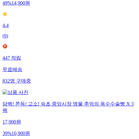
49
%
14,900
원
4.4
(
9
)
447
적립
무료배송
832
명
구매중
담백! 쫀득! 고소! 속초 중앙시장 명물 추억의 옥수수술빵 X 3
팩
17,900
원
39
%
10,900
원