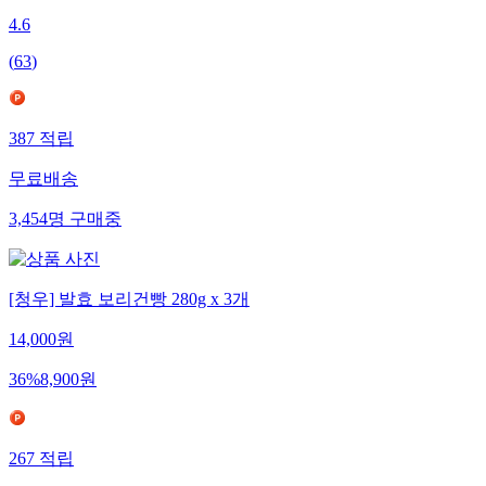
4.6
(
63
)
387
적립
무료배송
3,454
명
구매중
[청우] 발효 보리건빵 280g x 3개
14,000
원
36
%
8,900
원
267
적립