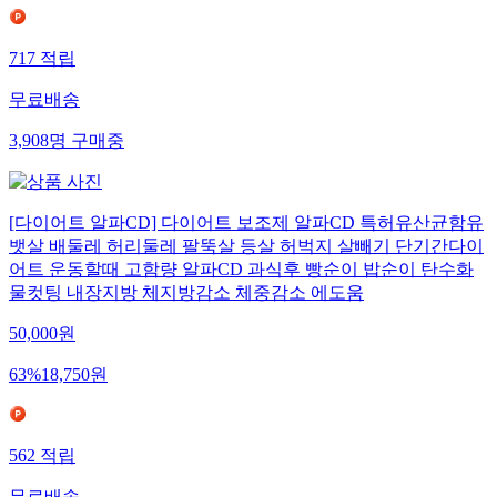
717
적립
무료배송
3,908
명
구매중
[다이어트 알파CD] 다이어트 보조제 알파CD 특허유산균함유
뱃살 배둘레 허리둘레 팔뚝살 등살 허벅지 살빼기 단기간다이
어트 운동할때 고함량 알파CD 과식후 빵순이 밥순이 탄수화
물컷팅 내장지방 체지방감소 체중감소 에도움
50,000
원
63
%
18,750
원
562
적립