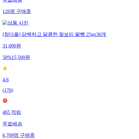
무료배송
126
명
구매중
[참다올] 담백하고 달콤한 찰보리 팥빵 25gx30개
31,000
원
50
%
15,500
원
4.6
(
170
)
465
적립
무료배송
6,709
명
구매중