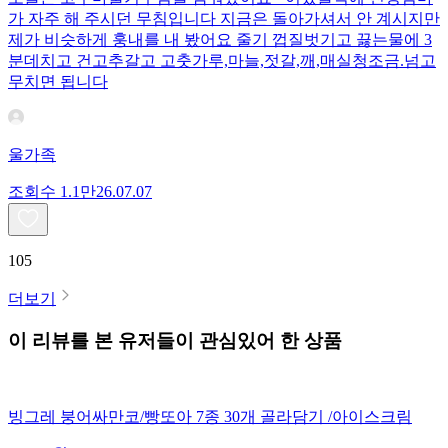
가 자주 해 주시던 무침입니다 지금은 돌아가셔서 안 계시지만
제가 비슷하게 훙내를 내 봤어요 줄기 껍질벗기고 끓는물에 3
분데치고 건고추갈고 고춧가루,마늘,젓갈,깨,매실청조금.넘고
무치면 됩니다
울가족
조회수
1.1만
26.07.07
105
더보기
이 리뷰를 본 유저들이 관심있어 한 상품
빙그레 붕어싸만코/빵또아 7종 30개 골라담기 /아이스크림