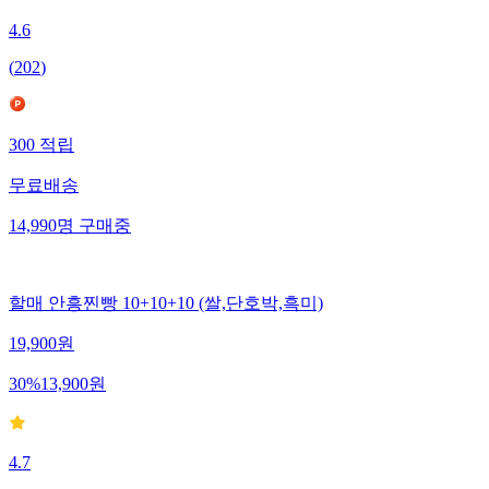
4.6
(
202
)
300
적립
무료배송
14,990
명
구매중
할매 안흥찐빵 10+10+10 (쌀,단호박,흑미)
19,900
원
30
%
13,900
원
4.7