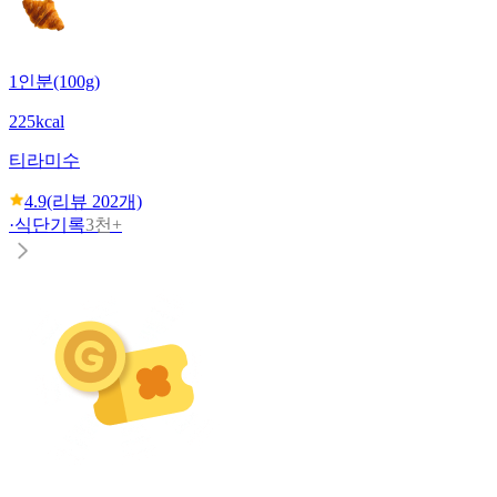
1인분(100g)
225kcal
티라미수
4.9
(리뷰
202
개)
·
식단기록
3천+