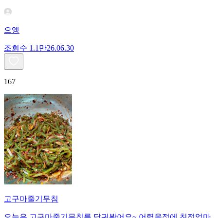
으앵
조회수
1.1만
26.06.30
167
고구마줄기무침
오늘은 고구마줄기무침를 담궈봤어요~ 어렸을적에 친정엄마