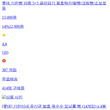
롯데 기린빵 10종 5+5 골라담기 꿀호떡/단팥빵/크림빵/소보로
등
15,000
원
14
%
12,900
원
4.8
(
10
)
387
적립
무료배송
414
명
구매중
[롯데] 기린이네 유산균 발효 옥수수 모닝롤 빵 (14개입) x 4봉