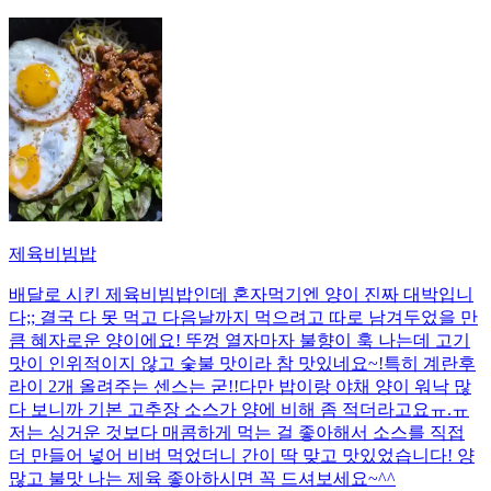
제육비빔밥
배달로 시킨 제육비빔밥인데 혼자먹기엔 양이 진짜 대박입니
다;; 결국 다 못 먹고 다음날까지 먹으려고 따로 남겨두었을 만
큼 혜자로운 양이에요! 뚜껑 열자마자 불향이 훅 나는데 고기
맛이 인위적이지 않고 숯불 맛이라 참 맛있네요~!특히 계란후
라이 2개 올려주는 센스는 굳!! ​다만 밥이랑 야채 양이 워낙 많
다 보니까 기본 고추장 소스가 양에 비해 좀 적더라고요ㅠ.ㅠ
저는 싱거운 것보다 매콤하게 먹는 걸 좋아해서 소스를 직접
더 만들어 넣어 비벼 먹었더니 간이 딱 맞고 맛있었습니다! 양
많고 불맛 나는 제육 좋아하시면 꼭 드셔보세요~^^