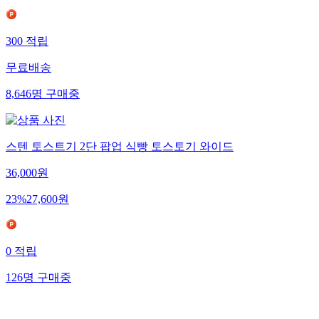
300
적립
무료배송
8,646
명
구매중
스텐 토스트기 2단 팝업 식빵 토스토기 와이드
36,000
원
23
%
27,600
원
0
적립
126
명
구매중