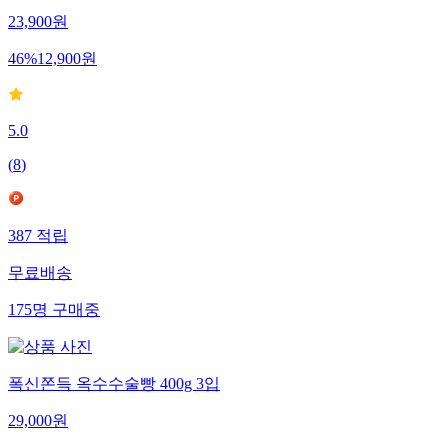
23,900
원
46
%
12,900
원
5.0
(
8
)
387
적립
무료배송
175
명
구매중
폭신쫀득 옥수수술빵 400g 3입
29,000
원