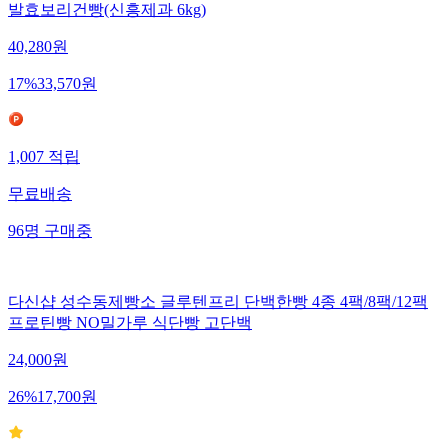
발효보리건빵(신흥제과 6kg)
40,280
원
17
%
33,570
원
1,007
적립
무료배송
96
명
구매중
다신샵 성수동제빵소 글루텐프리 단백한빵 4종 4팩/8팩/12팩
프로틴빵 NO밀가루 식단빵 고단백
24,000
원
26
%
17,700
원