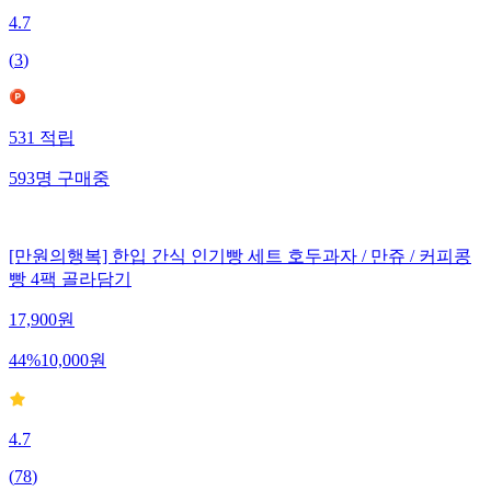
4.7
(
3
)
531
적립
593
명
구매중
[만원의행복] 한입 간식 인기빵 세트 호두과자 / 만쥬 / 커피콩
빵 4팩 골라담기
17,900
원
44
%
10,000
원
4.7
(
78
)