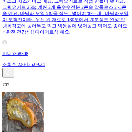
바스크 치즈케이크 예요. 그릭요거트로 직접 만들어 봤어요.
그릭요거트 250g 계란 2개 옥수수전분 2큰술 알룰로스 2~3큰
술 예요. 바닐라 오일 5방울 정도.. 넣어야 하는데.. 바닐라오일
이 도착전이라.. 우선 위 재료로 180도에서 20분정도 완성!!!!
냉동장고에 넣어두고 먹고 냉동실에 넣어놓고 먹어도 좋아요
~ 완전 건강식!! 다이어트식 예요.
지니5368308
조회수
2.8만
25.09.24
702