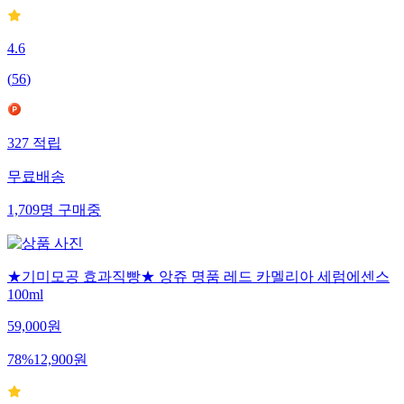
4.6
(
56
)
327
적립
무료배송
1,709
명
구매중
★기미모공 효과직빵★ 앙쥬 명품 레드 카멜리아 세럼에센스
100ml
59,000
원
78
%
12,900
원