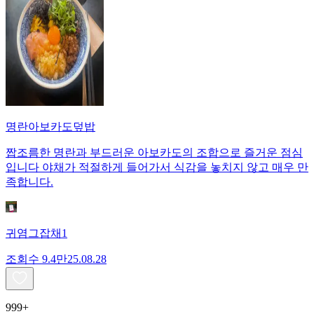
명란아보카도덮밥
짭조름한 명란과 부드러운 아보카도의 조합으로 즐거운 점심
입니다 야채가 적절하게 들어가서 식감을 놓치지 않고 매우 만
족합니다.
귀염그잡채1
조회수
9.4만
25.08.28
999+