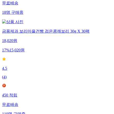
무료배송
18
명
구매중
금풍제과 보리마을건빵 검은콩깨보리 30g X 30팩
18,020
원
17
%
15,020
원
4.5
(
4
)
450
적립
무료배송