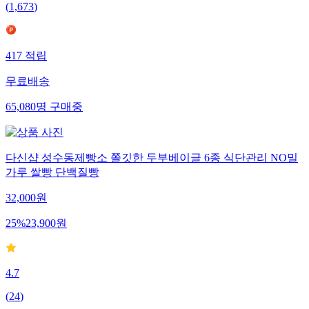
(
1,673
)
417
적립
무료배송
65,080
명
구매중
다신샵 성수동제빵소 쫄깃한 두부베이글 6종 식단관리 NO밀
가루 쌀빵 단백질빵
32,000
원
25
%
23,900
원
4.7
(
24
)