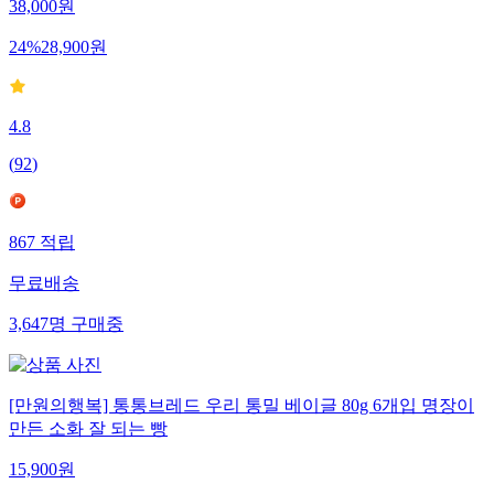
38,000
원
24
%
28,900
원
4.8
(
92
)
867
적립
무료배송
3,647
명
구매중
[만원의행복] 통통브레드 우리 통밀 베이글 80g 6개입 명장이
만든 소화 잘 되는 빵
15,900
원