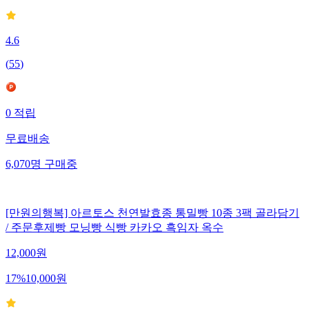
4.6
(
55
)
0
적립
무료배송
6,070
명
구매중
[만원의행복] 아르토스 천연발효종 통밀빵 10종 3팩 골라담기
/ 주문후제빵 모닝빵 식빵 카카오 흑임자 옥수
12,000
원
17
%
10,000
원