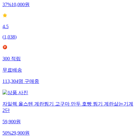
37
%
10,000
원
4.5
(
1,038
)
300
적립
무료배송
113,304
명
구매중
자일렉 올스텐 계란찜기 고구마 만두 호빵 찜기 계란삶는기계
2단
59,900
원
50
%
29,900
원