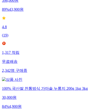
398,000
원
89
%
43,900
원
4.8
(
19
)
1,317
적립
무료배송
2,342
명
구매중
100% 국산쌀 전통방식 가마솥 누룽지 200g 1kg 3kg
30,000
원
84
%
4,900
원