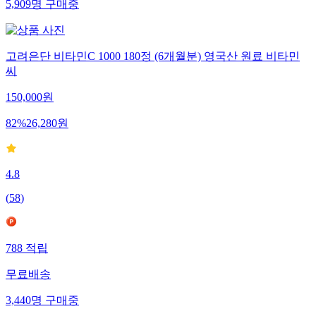
5,909
명
구매중
고려은단 비타민C 1000 180정 (6개월분) 영국산 원료 비타민
씨
150,000
원
82
%
26,280
원
4.8
(
58
)
788
적립
무료배송
3,440
명
구매중