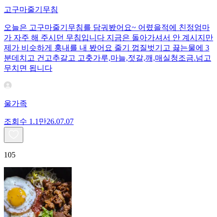
고구마줄기무침
오늘은 고구마줄기무침를 담궈봤어요~ 어렸을적에 친정엄마
가 자주 해 주시던 무침입니다 지금은 돌아가셔서 안 계시지만
제가 비슷하게 훙내를 내 봤어요 줄기 껍질벗기고 끓는물에 3
분데치고 건고추갈고 고춧가루,마늘,젓갈,깨,매실청조금.넘고
무치면 됩니다
울가족
조회수
1.1만
26.07.07
105