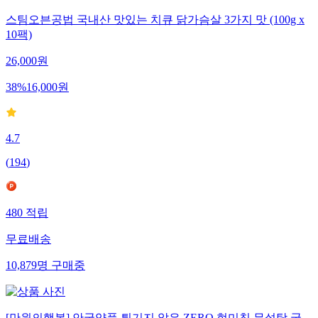
스팀오븐공법 국내산 맛있는 치큐 닭가슴살 3가지 맛 (100g x
10팩)
26,000
원
38
%
16,000
원
4.7
(
194
)
480
적립
무료배송
10,879
명
구매중