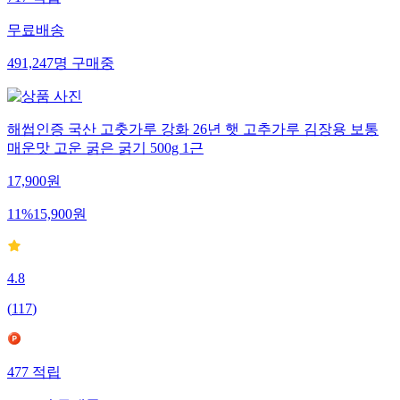
717
적립
무료배송
491,247
명
구매중
해썹인증 국산 고춧가루 강화 26년 햇 고추가루 김장용 보통
매운맛 고운 굵은 굵기 500g 1근
17,900
원
11
%
15,900
원
4.8
(
117
)
477
적립