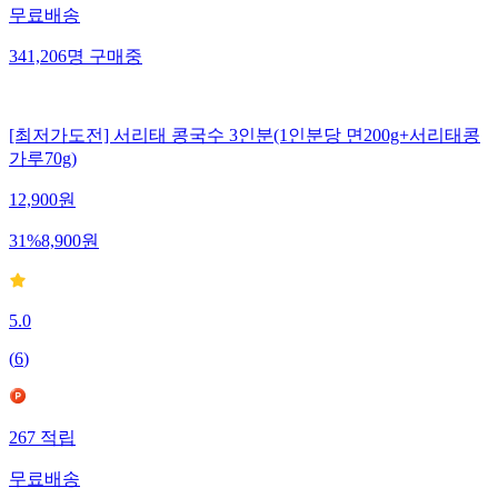
무료배송
341,206
명
구매중
[최저가도전] 서리태 콩국수 3인분(1인분당 면200g+서리태콩
가루70g)
12,900
원
31
%
8,900
원
5.0
(
6
)
267
적립
무료배송