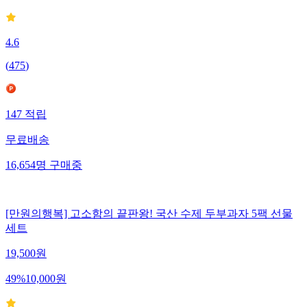
4.6
(
475
)
147
적립
무료배송
16,654
명
구매중
[만원의행복] 고소함의 끝판왕! 국산 수제 두부과자 5팩 선물
세트
19,500
원
49
%
10,000
원