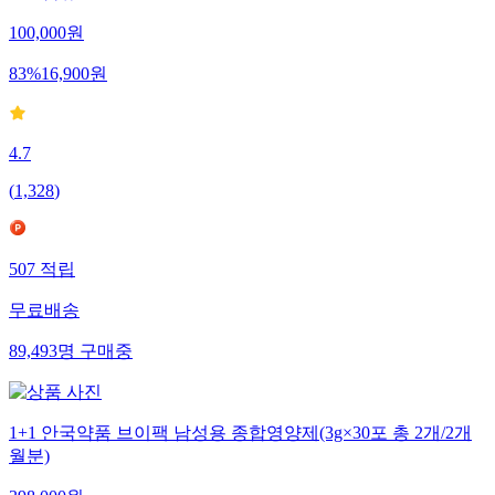
100,000
원
83
%
16,900
원
4.7
(
1,328
)
507
적립
무료배송
89,493
명
구매중
1+1 안국약품 브이팩 남성용 종합영양제(3g×30포 총 2개/2개
월분)