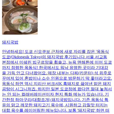
돼지국밥
안녕하세요! 도쿄 신오쿠보 근처에 새로 자리를 잡은 '옥동식
도쿄(Okdongsik Tokyo)의 돼지국밥 후기입니다 서울 서교동
본점에서 미쉐린 빕구르망을 휩쓸고, 뉴욕 맨해튼에 이어 도쿄
까지 점령한 옥동식! 한국에서도 워낙 유명한 곳이라 기대감
을 가득 안고 다녀왔어요. 매장 내부는 다찌(카운터) 석 위주로
꾸며져 있어 혼밥이나 소수 인원으로 방문하기 딱 좋더라고요.
옥동식 하면 역시 지리산 버크셔K 흑돼지로 끓여낸 맑은 돼지
곰탕이 시그니처죠. 하지만 일본 도쿄점에 왔다면 절대 놓쳐서
는 안 되는 컬래버레이션이자 현지 특화 메뉴가 있습니다. 기
간한정 하마구리(대합조개) 돼지국밥입니다. 기존 옥동식 특
유의 맑고 깨끗한 돼지고기 육수에, 시원하고 감칠맛 터지는
대합 육수를 레이어링한 메뉴입니다. 보통 '돼지국밥' 하면 떠