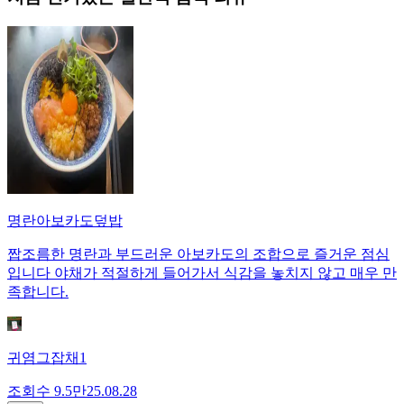
명란아보카도덮밥
짭조름한 명란과 부드러운 아보카도의 조합으로 즐거운 점심
입니다 야채가 적절하게 들어가서 식감을 놓치지 않고 매우 만
족합니다.
귀염그잡채1
조회수
9.5만
25.08.28