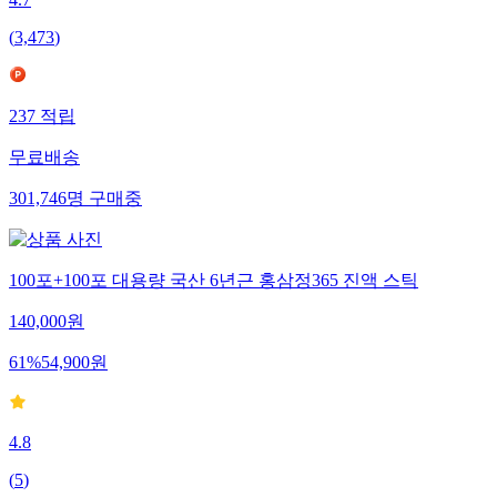
4.7
(
3,473
)
237
적립
무료배송
301,746
명
구매중
100포+100포 대용량 국산 6년근 홍삼정365 진액 스틱
140,000
원
61
%
54,900
원
4.8
(
5
)