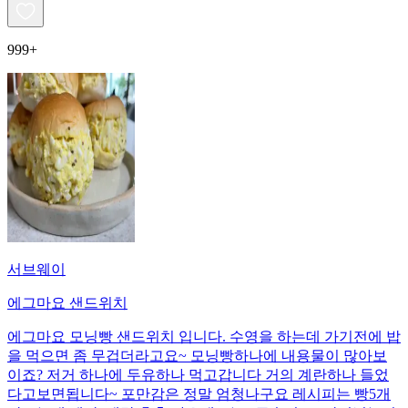
999+
서브웨이
에그마요 샌드위치
에그마요 모닝빵 샌드위치 입니다. 수영을 하는데 가기전에 밥
을 먹으면 좀 무겁더라고요~ 모닝빵하나에 내용물이 많아보
이죠? 저거 하나에 두유하나 먹고갑니다 거의 계란하나 들었
다고보면됩니다~ 포만감은 정말 엄청나구요 레시피는 빵5개