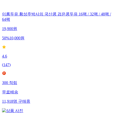
이롬두유 황성주박사의 국산콩 검은콩두유 16팩 / 32팩 / 48팩 /
64팩
19,900
원
50
%
10,000
원
4.6
(
147
)
300
적립
무료배송
11,918
명
구매중