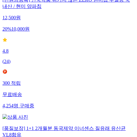
[만원의행복] 안국약품 튀기지 않은 ZERO 현미칩 무설탕 국
내산 / 현미 양파칩
12,500
원
20
%
10,000
원
4.8
(
24
)
300
적립
무료배송
4,254
명
구매중
[품질보장] 1+1 2개월분 동국제약 이너센스 질유래 유산균
VL8함유