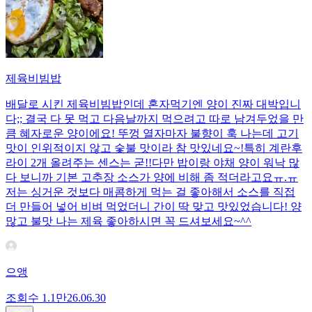
제육비빔밥
배달로 시킨 제육비빔밥인데 혼자먹기엔 양이 진짜 대박입니
다;; 결국 다 못 먹고 다음날까지 먹으려고 따로 남겨두었을 만
큼 혜자로운 양이에요! 뚜껑 열자마자 불향이 훅 나는데 고기
맛이 인위적이지 않고 숯불 맛이라 참 맛있네요~!특히 계란후
라이 2개 올려주는 센스는 굳!! ​다만 밥이랑 야채 양이 워낙 많
다 보니까 기본 고추장 소스가 양에 비해 좀 적더라고요ㅠ.ㅠ
저는 싱거운 것보다 매콤하게 먹는 걸 좋아해서 소스를 직접
더 만들어 넣어 비벼 먹었더니 간이 딱 맞고 맛있었습니다! 양
많고 불맛 나는 제육 좋아하시면 꼭 드셔보세요~^^
으앵
조회수
1.1만
26.06.30