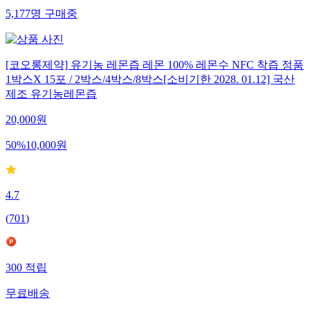
5,177
명
구매중
[코오롱제약] 유기농 레몬즙 레몬 100% 레몬수 NFC 착즙 정품
1박스X 15포 / 2박스/4박스/8박스[소비기한 2028. 01.12] 국산
제조 유기농레몬즙
20,000
원
50
%
10,000
원
4.7
(
701
)
300
적립
무료배송