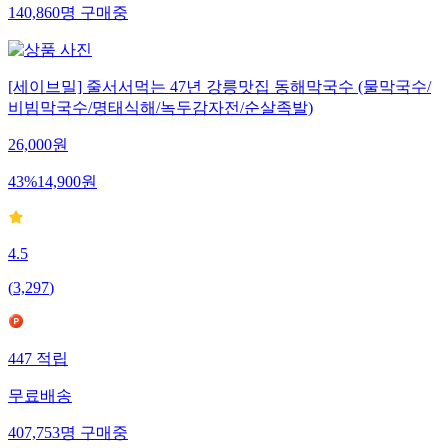
140,860
명
구매중
[세이브밀] 줄서서먹는 47년 강릉맛집 동해막국수 (물막국수/
비빔막국수/명태식해/녹두감자전/순살족발)
26,000
원
43
%
14,900
원
4.5
(
3,297
)
447
적립
무료배송
407,753
명
구매중