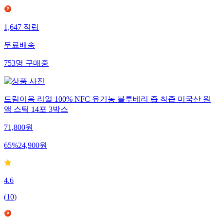
1,647
적립
무료배송
753
명
구매중
드림이음 리얼 100% NFC 유기농 블루베리 즙 착즙 미국산 원
액 스틱 14포 3박스
71,800
원
65
%
24,900
원
4.6
(
10
)