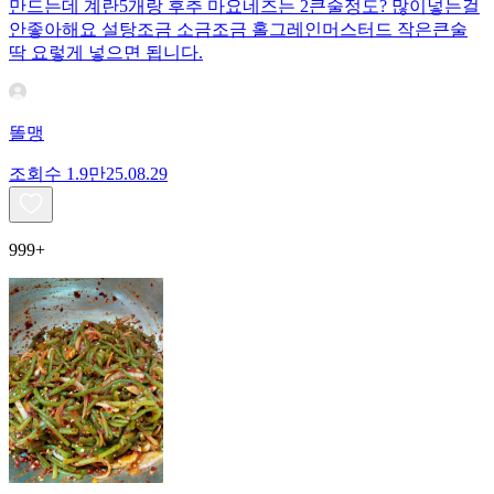
만드는데 계란5개랑 후추 마요네즈는 2큰술정도? 많이넣는걸
안좋아해요 설탕조금 소금조금 홀그레인머스터드 작은큰술
딱 요렇게 넣으면 됩니다.
똘맹
조회수
1.9만
25.08.29
999+