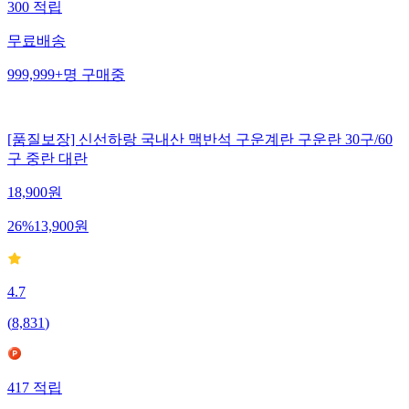
300
적립
무료배송
999,999+
명
구매중
[품질보장] 신선하랑 국내산 맥반석 구운계란 구운란 30구/60
구 중란 대란
18,900
원
26
%
13,900
원
4.7
(
8,831
)
417
적립