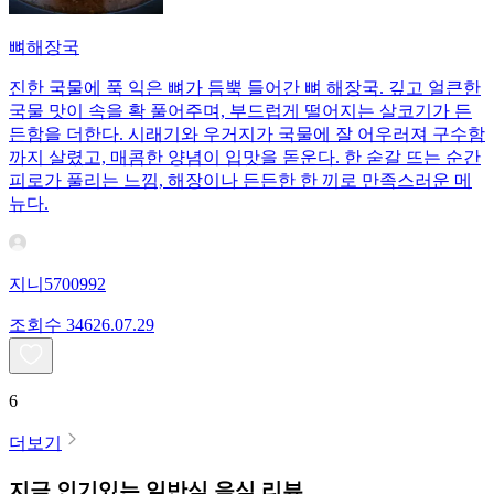
뼈해장국
진한 국물에 푹 익은 뼈가 듬뿍 들어간 뼈 해장국. 깊고 얼큰한
국물 맛이 속을 확 풀어주며, 부드럽게 떨어지는 살코기가 든
든함을 더한다. 시래기와 우거지가 국물에 잘 어우러져 구수함
까지 살렸고, 매콤한 양념이 입맛을 돋운다. 한 숟갈 뜨는 순간
피로가 풀리는 느낌, 해장이나 든든한 한 끼로 만족스러운 메
뉴다.
지니5700992
조회수
346
26.07.29
6
더보기
지금 인기있는
일반식
음식 리뷰