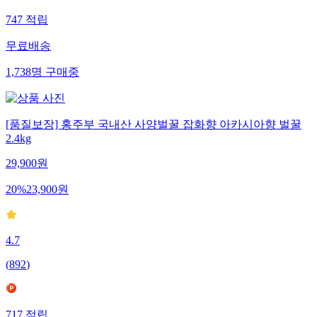
747
적립
무료배송
1,738
명
구매중
[품질보장] 홍주부 국내산 사양벌꿀 잡화향 아카시아향 벌꿀
2.4kg
29,900
원
20
%
23,900
원
4.7
(
892
)