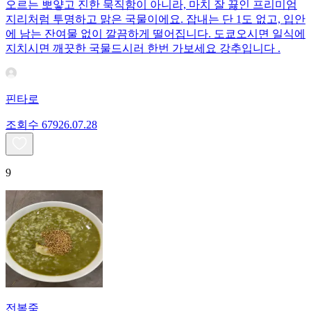
오르는 뽀얗고 진한 묵직함이 아니라, 마치 잘 끓인 프리미엄
지리처럼 투명하고 맑은 국물이에요. 잡내는 단 1도 없고, 입안
에 남는 잔여물 없이 깔끔하게 떨어집니다. 도쿄오시면 일식에
지치시면 깨끗한 국물드시러 한번 가보세요 강추입니다 .
핀타로
조회수
679
26.07.28
9
전복죽