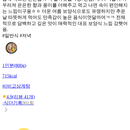
우러져 은은한 향과 풍미를 더해주고 먹고 나면 속이 편안해지
는 느낌이구용ㅎㅎ 더운 여름 보양식으로도 유명하지만 추운
날 따뜻하게 먹어도 만족감이 높은 음식이엿달까여ㅋㅋ 전체
적으로 담백하고 깊은 맛이 매력적인 대표 보양식 느낌 강햇어
용.
#일반식 #저녁
1인분(800g)
715kcal
비비고
삼계탕
4.9
(리뷰
41
개)
·
식단기록
901회