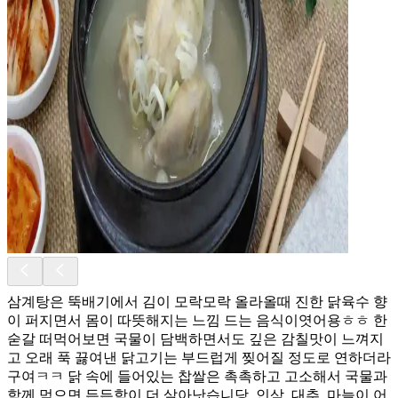
삼계탕은 뚝배기에서 김이 모락모락 올라올때 진한 닭육수 향
이 퍼지면서 몸이 따뜻해지는 느낌 드는 음식이엿어용ㅎㅎ 한
숟갈 떠먹어보면 국물이 담백하면서도 깊은 감칠맛이 느껴지
고 오래 푹 끓여낸 닭고기는 부드럽게 찢어질 정도로 연하더라
구여ㅋㅋ 닭 속에 들어있는 찹쌀은 촉촉하고 고소해서 국물과
함께 먹으면 든든함이 더 살아낫습니당. 인삼, 대추, 마늘이 어