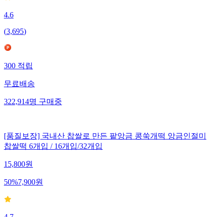
4.6
(
3,695
)
300
적립
무료배송
322,914
명
구매중
[품질보장] 국내산 찹쌀로 만든 팥앙금 콩쑥개떡 앙금인절미
찹쌀떡 6개입 / 16개입/32개입
15,800
원
50
%
7,900
원