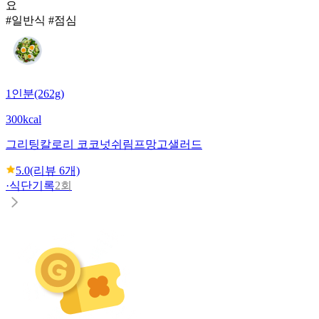
요
#일반식 #점심
1인분(262g)
300kcal
그리팅
칼로리 코코넛쉬림프망고샐러드
5.0
(리뷰
6
개)
·
식단기록
2회