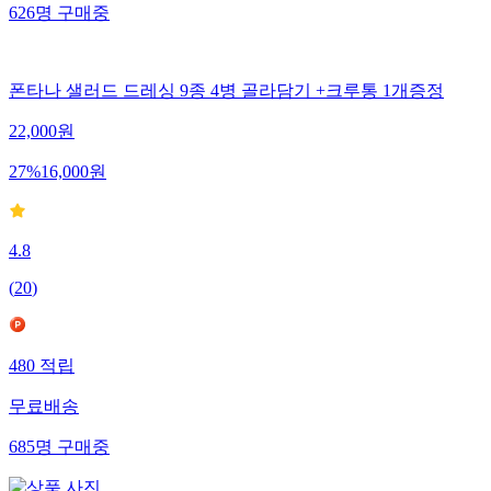
626
명
구매중
폰타나 샐러드 드레싱 9종 4병 골라담기 +크루통 1개증정
22,000
원
27
%
16,000
원
4.8
(
20
)
480
적립
무료배송
685
명
구매중