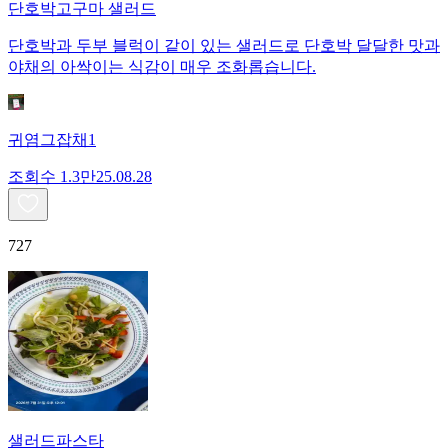
단호박고구마 샐러드
단호박과 두부 블럭이 같이 있는 샐러드로 단호박 달달한 맛과
야채의 아싹이는 식감이 매우 조화롭습니다.
귀염그잡채1
조회수
1.3만
25.08.28
727
샐러드파스타