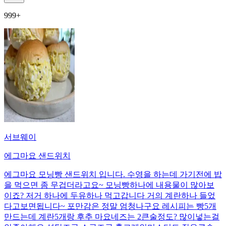
999+
서브웨이
에그마요 샌드위치
에그마요 모닝빵 샌드위치 입니다. 수영을 하는데 가기전에 밥
을 먹으면 좀 무겁더라고요~ 모닝빵하나에 내용물이 많아보
이죠? 저거 하나에 두유하나 먹고갑니다 거의 계란하나 들었
다고보면됩니다~ 포만감은 정말 엄청나구요 레시피는 빵5개
만드는데 계란5개랑 후추 마요네즈는 2큰술정도? 많이넣는걸