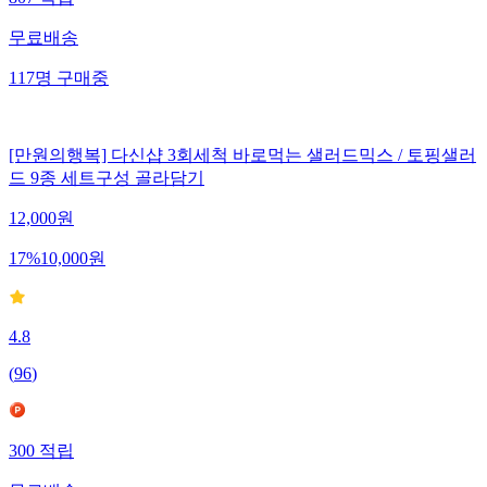
807
적립
무료배송
117
명
구매중
[만원의행복] 다신샵 3회세척 바로먹는 샐러드믹스 / 토핑샐러
드 9종 세트구성 골라담기
12,000
원
17
%
10,000
원
4.8
(
96
)
300
적립