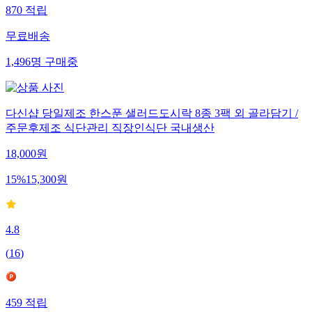
870
적립
무료배송
1,496
명
구매중
다신샵 당일제조 한스푼 샐러드도시락 8종 3팩 외 골라담기 /
주문후제조 식단관리 직장인식단 국내생산
18,000
원
15
%
15,300
원
4.8
(
16
)
459
적립