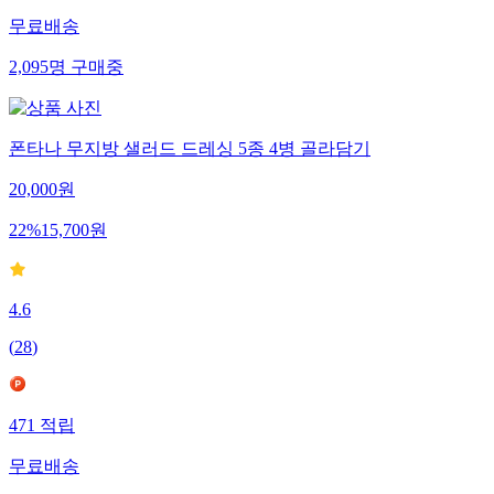
무료배송
2,095
명
구매중
폰타나 무지방 샐러드 드레싱 5종 4병 골라담기
20,000
원
22
%
15,700
원
4.6
(
28
)
471
적립
무료배송