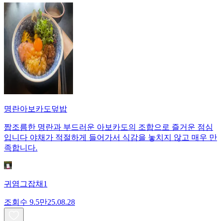
명란아보카도덮밥
짭조름한 명란과 부드러운 아보카도의 조합으로 즐거운 점심
입니다 야채가 적절하게 들어가서 식감을 놓치지 않고 매우 만
족합니다.
귀염그잡채1
조회수
9.5만
25.08.28