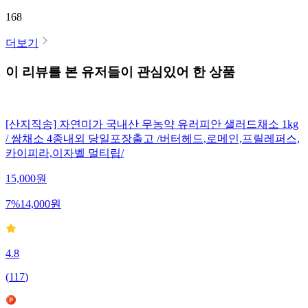
168
더보기
이 리뷰를 본 유저들이 관심있어 한 상품
[산지직송] 자연미가 국내산 무농약 유러피안 샐러드채소 1kg
/ 쌈채소 4종내외 당일포장출고 /버터헤드,로메인,프릴레퍼스,
카이피라,이자벨 멀티립/
15,000
원
7
%
14,000
원
4.8
(
117
)