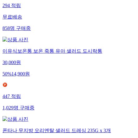
294
적립
무료배송
858
명
구매중
이유식보온통 보온 죽통 유아 샐러드 도시락통
30,000
원
50
%
14,900
원
447
적립
1,029
명
구매중
폰타나 무지방 오리엔탈 샐러드 드레싱 235G x 3개