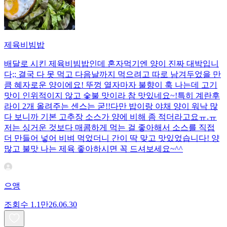
제육비빔밥
배달로 시킨 제육비빔밥인데 혼자먹기엔 양이 진짜 대박입니
다;; 결국 다 못 먹고 다음날까지 먹으려고 따로 남겨두었을 만
큼 혜자로운 양이에요! 뚜껑 열자마자 불향이 훅 나는데 고기
맛이 인위적이지 않고 숯불 맛이라 참 맛있네요~!특히 계란후
라이 2개 올려주는 센스는 굳!! ​다만 밥이랑 야채 양이 워낙 많
다 보니까 기본 고추장 소스가 양에 비해 좀 적더라고요ㅠ.ㅠ
저는 싱거운 것보다 매콤하게 먹는 걸 좋아해서 소스를 직접
더 만들어 넣어 비벼 먹었더니 간이 딱 맞고 맛있었습니다! 양
많고 불맛 나는 제육 좋아하시면 꼭 드셔보세요~^^
으앵
조회수
1.1만
26.06.30