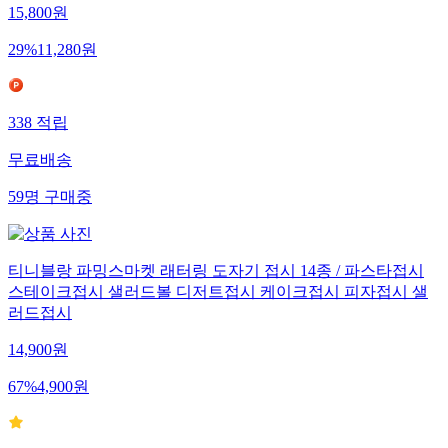
15,800
원
29
%
11,280
원
338
적립
무료배송
59
명
구매중
티니블랑 파밍스마켓 래터링 도자기 접시 14종 / 파스타접시
스테이크접시 샐러드볼 디저트접시 케이크접시 피자접시 샐
러드접시
14,900
원
67
%
4,900
원