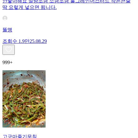
안좋아해요 설탕조금 소금조금 홀그레인머스터드 작은큰술
딱 요렇게 넣으면 됩니다.
똘맹
조회수
1.9만
25.08.29
999+
고구마줄기무침