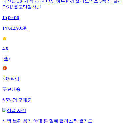
다신샵 3회세척 7가지야채 하루한끼 샐러드믹스 5팩 외 골라
담기/ 출고당일생산
15,000
원
14
%
12,900
원
4.6
(
46
)
387
적립
무료배송
6,524
명
구매중
식빵 보관 용기 야채 통 밀폐 플라스틱 샐러드