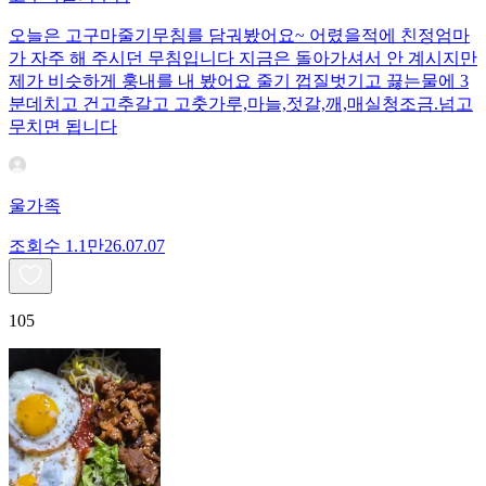
오늘은 고구마줄기무침를 담궈봤어요~ 어렸을적에 친정엄마
가 자주 해 주시던 무침입니다 지금은 돌아가셔서 안 계시지만
제가 비슷하게 훙내를 내 봤어요 줄기 껍질벗기고 끓는물에 3
분데치고 건고추갈고 고춧가루,마늘,젓갈,깨,매실청조금.넘고
무치면 됩니다
울가족
조회수
1.1만
26.07.07
105