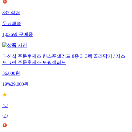
837
적립
무료배송
1,026
명
구매중
다신샵 주문후제조 한스푼샐러드 8종 3+3팩 골라담기 / 저스
트그린 주문후제조 토핑샐러드
36,000
원
19
%
29,000
원
4.7
(
7
)