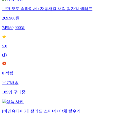
보만 오토 슬라이서 / 자동채칼 채칼 감자칼 샐러드
269,900
원
74
%
69,900
원
5.0
(
1
)
0
적립
무료배송
185
명
구매중
[바겐슈타이거] 샐러드 스피너 / 야채 탈수기