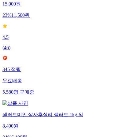
15,000
원
23
%
11,500
원
4.5
(
46
)
345
적립
무료배송
5,580
명
구매중
샐러드미인 살사후실리 샐러드 1kg 외
8,400
원