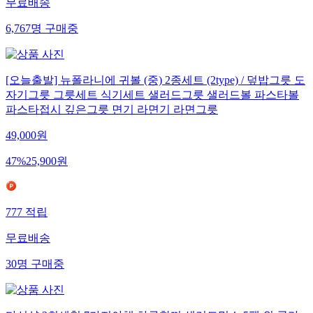
무료배송
6,767
명
구매중
[오늘출발] 뉴폴라니에 귀볼 (중) 2종세트 (2type) / 덮밥그릇 도
자기그릇 그릇세트 식기세트 샐러드그릇 샐러드볼 파스타볼
파스타접시 깊은그릇 면기 라면기 라면그릇
49,000
원
47
%
25,900
원
777
적립
무료배송
30
명
구매중