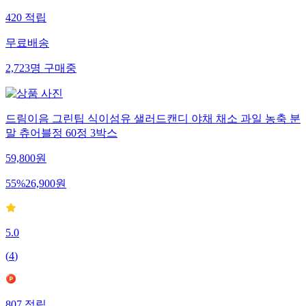
420
적립
무료배송
2,723
명
구매중
드림이음 그린팁 식이섬유 샐러드캔디 야채 채소 과일 농축 분
말 츄어블정 60정 3박스
59,800
원
55
%
26,900
원
5.0
(
4
)