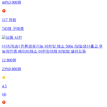
44
%
3,900
원
117
적립
745
명
구매중
[산지직송] 친환경유기농 어린잎 채소 500g /당일생산출고 무
농약인증 베이비채소 어린잎야채 비빔밥 샐러드등
12,800
원
23
%
9,800
원
4.5
(
4
)