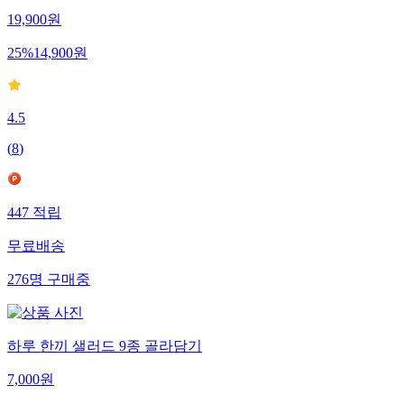
19,900
원
25
%
14,900
원
4.5
(
8
)
447
적립
무료배송
276
명
구매중
하루 한끼 샐러드 9종 골라담기
7,000
원