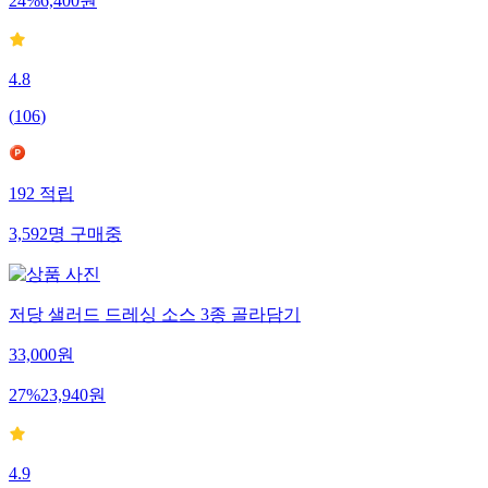
24
%
6,400
원
4.8
(
106
)
192
적립
3,592
명
구매중
저당 샐러드 드레싱 소스 3종 골라담기
33,000
원
27
%
23,940
원
4.9