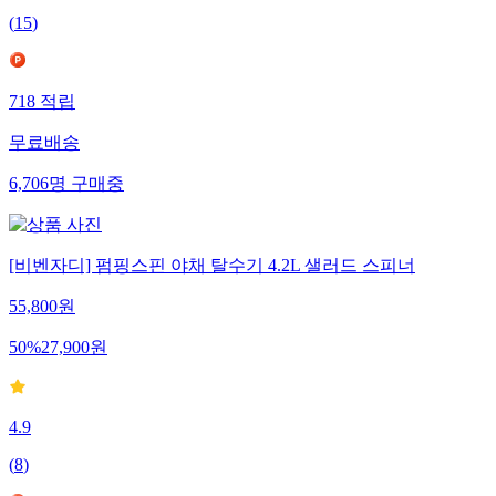
(
15
)
718
적립
무료배송
6,706
명
구매중
[비벤자디] 펌핑스핀 야채 탈수기 4.2L 샐러드 스피너
55,800
원
50
%
27,900
원
4.9
(
8
)