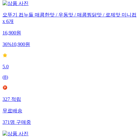
오뚜기 컵누들 매콤한맛 / 우동맛 / 매콤찜닭맛 / 로제맛 미니컵
x 6개
16,900
원
36
%
10,900
원
5.0
(
8
)
327
적립
무료배송
371
명
구매중