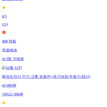
4.5
(
11
)
408
적립
무료배송
413
명
구매중
동양도자기 인기 그릇 모음전 (공기대접/우동기/접시)
45,000
원
74
%
11,500
원