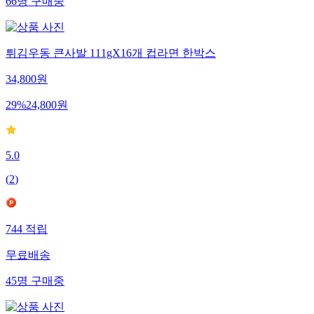
66
명
구매중
튀김우동 큰사발 111gX16개 컵라면 한박스
34,800
원
29
%
24,800
원
5.0
(
2
)
744
적립
무료배송
45
명
구매중