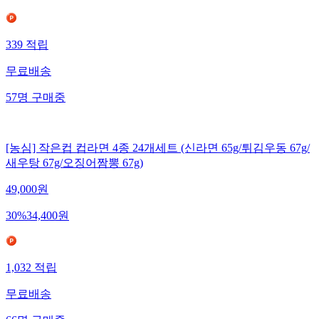
339
적립
무료배송
57
명
구매중
[농심] 작은컵 컵라면 4종 24개세트 (신라면 65g/튀김우동 67g/
새우탕 67g/오징어짬뽕 67g)
49,000
원
30
%
34,400
원
1,032
적립
무료배송