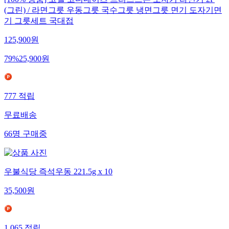
[100% 정품] 코렐 코디네이츠 브리즈스톤 도자기 라면기 2P
(그린) / 라면그릇 우동그릇 국수그릇 냉면그릇 면기 도자기면
기 그릇세트 국대접
125,900
원
79
%
25,900
원
777
적립
무료배송
66
명
구매중
우불식당 즉석우동 221.5g x 10
35,500
원