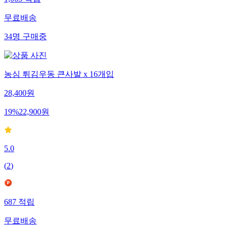
1,065
적립
무료배송
34
명
구매중
농심 튀김우동 큰사발 x 16개입
28,400
원
19
%
22,900
원
5.0
(
2
)
687
적립
무료배송