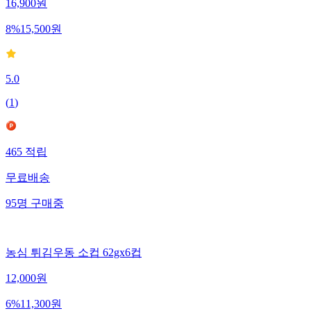
16,900
원
8
%
15,500
원
5.0
(
1
)
465
적립
무료배송
95
명
구매중
농심 튀김우동 소컵 62gx6컵
12,000
원
6
%
11,300
원