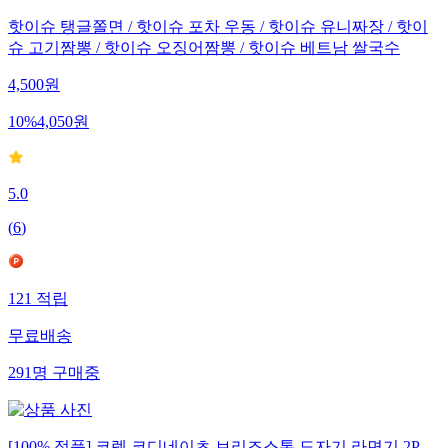
핫이슈 탱글쫄면 / 핫이슈 포차 우동 / 핫이슈 유니짜장 / 핫이
슈 고기짬뽕 / 핫이슈 오징어짬뽕 / 핫이슈 베트남 쌀국수
4,500
원
10
%
4,050
원
5.0
(
6
)
121
적립
무료배송
291
명
구매중