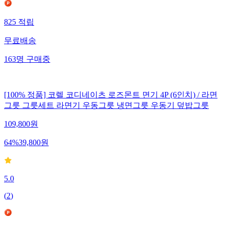
825
적립
무료배송
163
명
구매중
[100% 정품] 코렐 코디네이츠 로즈몬트 면기 4P (6인치) / 라면
그릇 그릇세트 라면기 우동그릇 냉면그릇 우동기 덮밥그릇
109,800
원
64
%
39,800
원
5.0
(
2
)