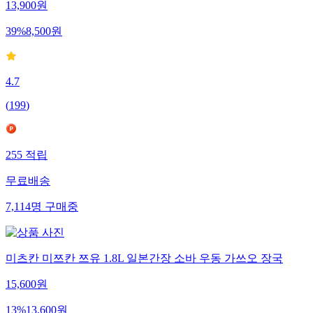
13,900
원
39
%
8,500
원
4.7
(
199
)
255
적립
무료배송
7,114
명
구매중
미츠칸 미쯔칸 쯔유 1.8L 일본간장 소바 우동 가쓰오 장국
15,600
원
13
%
13,600
원