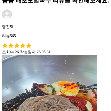
곰곰 해초모밀국수 리뷰를 확인해보세요.
영진댁
리뷰565
조회수 26
작성일자 26.05.31