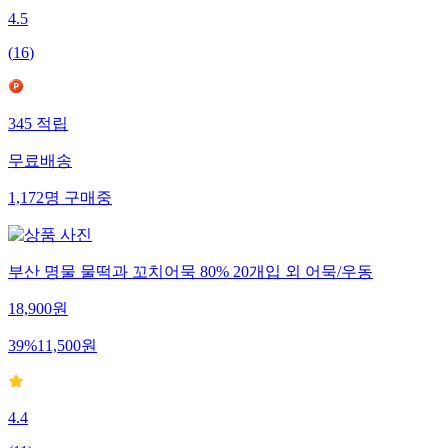
4.5
(
16
)
345
적립
무료배송
1,172
명
구매중
부산 명물 물떡과 꼬치어묵 80% 20개입 외 어묵/우동
18,900
원
39
%
11,500
원
4.4