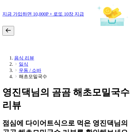
지금 가입하면 10,000P + 로또 10장 지급
음식 리뷰
일식
우동 / 소바
해초모밀국수
영진댁님의 곰곰 해초모밀국수
리뷰
점심에 다이어트식으로 먹은 영진댁님의