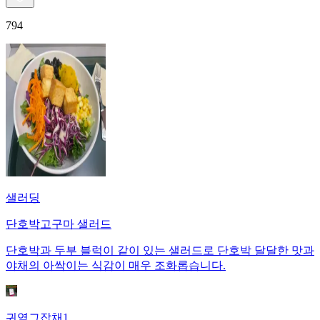
794
샐러딩
단호박고구마 샐러드
단호박과 두부 블럭이 같이 있는 샐러드로 단호박 달달한 맛과
야채의 아싹이는 식감이 매우 조화롭습니다.
귀염그잡채1