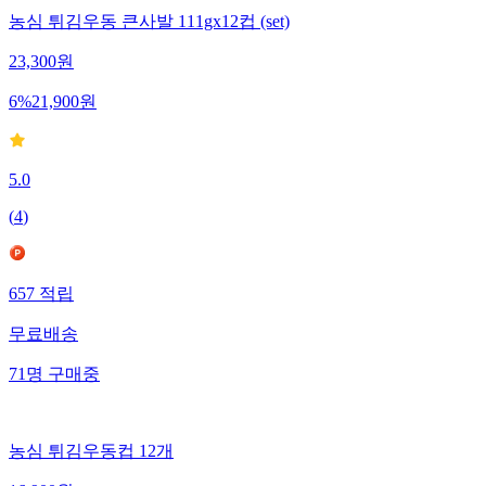
농심 튀김우동 큰사발 111gx12컵 (set)
23,300
원
6
%
21,900
원
5.0
(
4
)
657
적립
무료배송
71
명
구매중
농심 튀김우동컵 12개