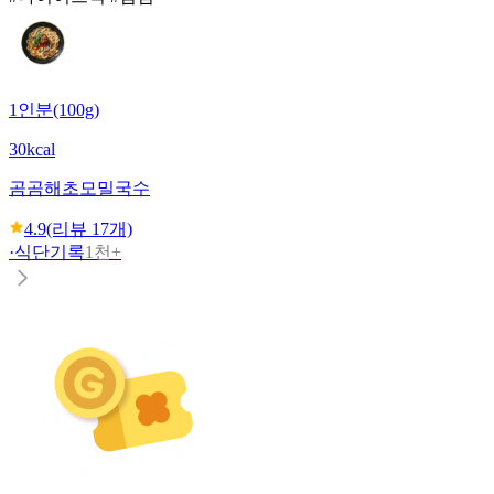
1인분(100g)
30kcal
곰곰
해초모밀국수
4.9
(리뷰
17
개)
·
식단기록
1천+