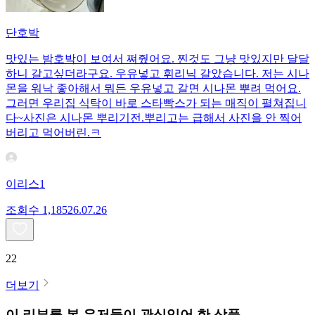
단호박
맛있는 밤호박이 보여서 쪄줬어요. 찐것도 그냥 맛있지만 달달
하니 갈고싶더라구요. 우유넣고 휘리닉 갈았습니다. 저는 시나
몬을 워낙 좋아해서 뭐든 우유넣고 갈면 시나몬 뿌려 먹어요.
그러면 우리집 식탁이 바로 스타빡스가 되는 매직이 펼쳐집니
다~사진은 시나몬 뿌리기전.뿌리고는 급해서 사진을 안 찍어
버리고 먹어버린.ㅋ
이리스1
조회수
1,185
26.07.26
22
더보기
이 리뷰를 본 유저들이 관심있어 한 상품