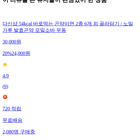
다신샵 54kcal 바로먹는 곤약이면 2종 6개 외 골라담기 / 노밀
가루 발효곤약 모밀소바 우동
30,000
원
20
%
24,000
원
4.9
(
9
)
720
적립
무료배송
2,080
명
구매중