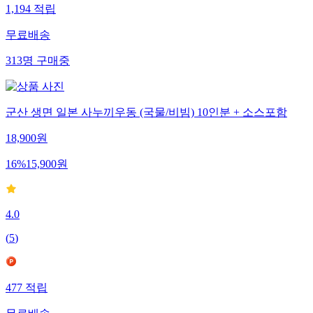
1,194
적립
무료배송
313
명
구매중
군산 생면 일본 사누끼우동 (국물/비빔) 10인분 + 소스포함
18,900
원
16
%
15,900
원
4.0
(
5
)
477
적립