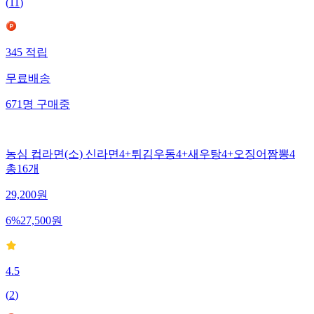
(
11
)
345
적립
무료배송
671
명
구매중
농심 컵라면(소) 신라면4+튀김우동4+새우탕4+오징어짬뽕4
총16개
29,200
원
6
%
27,500
원
4.5
(
2
)