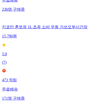
무료배송
236
명
구매중
키코만 혼쯔유 1L 츠유 소바 우동 가쓰오부시간장
15,790
원
5.0
(
7
)
473
적립
무료배송
171
명
구매중