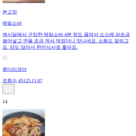
본고장
메밀소바
캐시딜에서 구입한 메일소바 4분 정도 끓여서 소스에 파조금
썰어넣고 면을 조금 적셔 먹었더니 맛나네요. 소화도 잘되고
요. 양도 않아서 한끼식사로 좋아요.
종다리경아
조회수
451
25.11.07
14