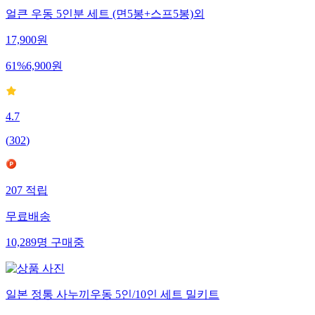
얼큰 우동 5인분 세트 (면5봉+스프5봉)외
17,900
원
61
%
6,900
원
4.7
(
302
)
207
적립
무료배송
10,289
명
구매중
일본 정통 사누끼우동 5인/10인 세트 밀키트