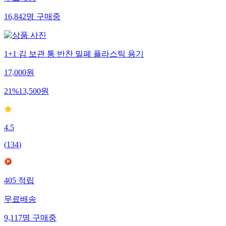
무료배송
16,842
명
구매중
1+1 김 보관 통 반찬 밀폐 플라스틱 용기
17,000
원
21
%
13,500
원
4.5
(
134
)
405
적립
무료배송
9,117
명
구매중