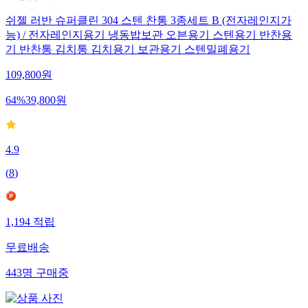
쉬젤 러반 슈퍼클린 304 스텐 찬통 3종세트 B (전자레인지가
능) / 전자레인지용기 냉동밥보관 오븐용기 스텐용기 반찬용
기 반찬통 김치통 김치용기 보관용기 스텐밀폐용기
109,800
원
64
%
39,800
원
4.9
(
8
)
1,194
적립
무료배송
443
명
구매중