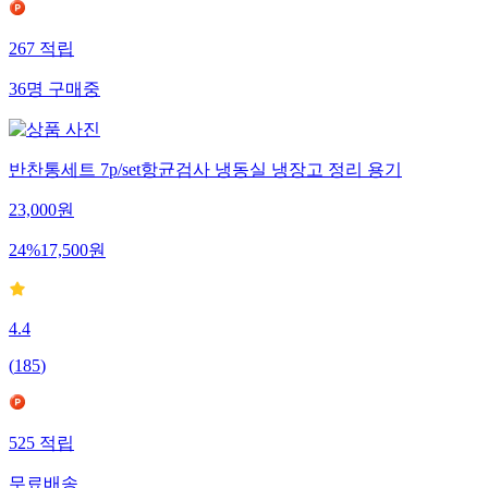
267
적립
36
명
구매중
반찬통세트 7p/set항균검사 냉동실 냉장고 정리 용기
23,000
원
24
%
17,500
원
4.4
(
185
)
525
적립