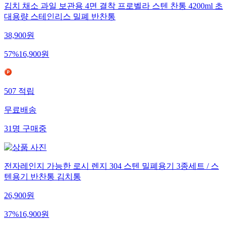
김치 채소 과일 보관용 4면 결착 프로벨라 스텐 찬통 4200ml 초
대용량 스테인리스 밀폐 반찬통
38,900
원
57
%
16,900
원
507
적립
무료배송
31
명
구매중
전자레인지 가능한 로시 렌지 304 스텐 밀폐용기 3종세트 / 스
텐용기 반찬통 김치통
26,900
원
37
%
16,900
원