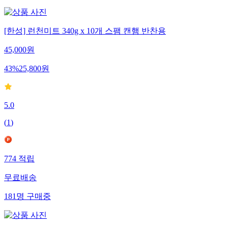
[한성] 런천미트 340g x 10개 스팸 캔햄 반찬용
45,000
원
43
%
25,800
원
5.0
(
1
)
774
적립
무료배송
181
명
구매중