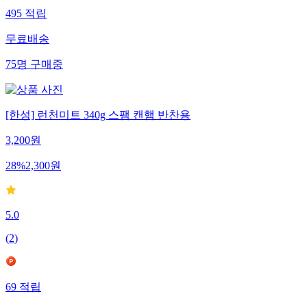
495
적립
무료배송
75
명
구매중
[한성] 런천미트 340g 스팸 캔햄 반찬용
3,200
원
28
%
2,300
원
5.0
(
2
)
69
적립