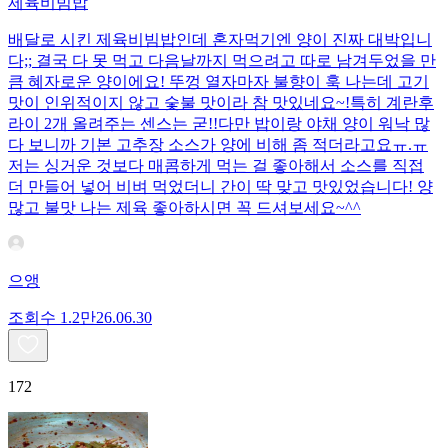
제육비빔밥
배달로 시킨 제육비빔밥인데 혼자먹기엔 양이 진짜 대박입니
다;; 결국 다 못 먹고 다음날까지 먹으려고 따로 남겨두었을 만
큼 혜자로운 양이에요! 뚜껑 열자마자 불향이 훅 나는데 고기
맛이 인위적이지 않고 숯불 맛이라 참 맛있네요~!특히 계란후
라이 2개 올려주는 센스는 굳!! ​다만 밥이랑 야채 양이 워낙 많
다 보니까 기본 고추장 소스가 양에 비해 좀 적더라고요ㅠ.ㅠ
저는 싱거운 것보다 매콤하게 먹는 걸 좋아해서 소스를 직접
더 만들어 넣어 비벼 먹었더니 간이 딱 맞고 맛있었습니다! 양
많고 불맛 나는 제육 좋아하시면 꼭 드셔보세요~^^
으앵
조회수
1.2만
26.06.30
172