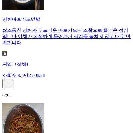
명란아보카도덮밥
짭조름한 명란과 부드러운 아보카도의 조합으로 즐거운 점심
입니다 야채가 적절하게 들어가서 식감을 놓치지 않고 매우 만
족합니다.
귀염그잡채1
조회수
9.5만
25.08.28
999+