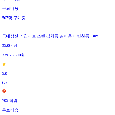
무료배송
507
명
구매중
국내생산 키친아트 스텐 김치통 밀폐용기 반찬통 5size
35,000
원
33
%
23,500
원
5.0
(
5
)
705
적립
무료배송