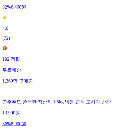
32
%
6,400
원
4.6
(
72
)
192
적립
무료배송
1,260
명
구매중
연주푸드 쫀득한 떡산적 1.5kg 냉동 급식 도시락 반찬
13,900
원
36
%
8,900
원