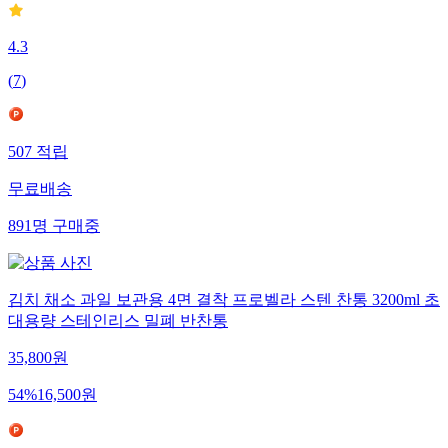
4.3
(
7
)
507
적립
무료배송
891
명
구매중
김치 채소 과일 보관용 4면 결착 프로벨라 스텐 찬통 3200ml 초
대용량 스테인리스 밀폐 반찬통
35,800
원
54
%
16,500
원