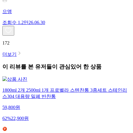
으앵
조회수
1.2만
26.06.30
172
더보기
이 리뷰를 본 유저들이 관심있어 한 상품
1800ml 2개 2500ml 1개 프로벨라 스텐찬통 3종세트 스테인리
스304 대용량 밀폐 반찬통
59,800
원
62
%
22,900
원