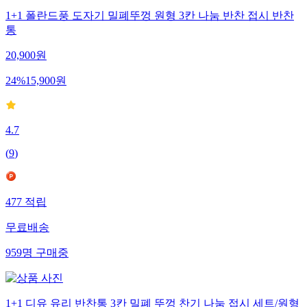
1+1 폴란드풍 도자기 밀폐뚜껑 원형 3칸 나눔 반찬 접시 반찬
통
20,900
원
24
%
15,900
원
4.7
(
9
)
477
적립
무료배송
959
명
구매중