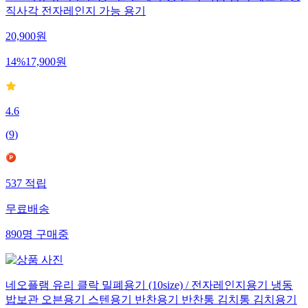
1+1 디유 유리 반찬통 3칸 밀폐 뚜껑 찬기 나눔 접시 세트/원형
직사각 전자레인지 가능 용기
20,900
원
14
%
17,900
원
4.6
(
9
)
537
적립
무료배송
890
명
구매중
네오플램 유리 클락 밀폐용기 (10size) / 전자레인지용기 냉동
밥보관 오븐용기 스텐용기 반찬용기 반찬통 김치통 김치용기