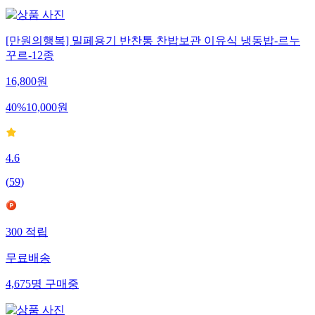
[만원의행복] 밀페용기 반찬통 찬밥보관 이유식 냉동밥-르누
꾸르-12종
16,800
원
40
%
10,000
원
4.6
(
59
)
300
적립
무료배송
4,675
명
구매중