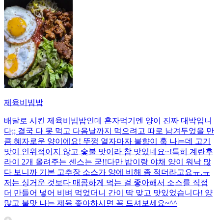
제육비빔밥
배달로 시킨 제육비빔밥인데 혼자먹기엔 양이 진짜 대박입니
다;; 결국 다 못 먹고 다음날까지 먹으려고 따로 남겨두었을 만
큼 혜자로운 양이에요! 뚜껑 열자마자 불향이 훅 나는데 고기
맛이 인위적이지 않고 숯불 맛이라 참 맛있네요~!특히 계란후
라이 2개 올려주는 센스는 굳!! ​다만 밥이랑 야채 양이 워낙 많
다 보니까 기본 고추장 소스가 양에 비해 좀 적더라고요ㅠ.ㅠ
저는 싱거운 것보다 매콤하게 먹는 걸 좋아해서 소스를 직접
더 만들어 넣어 비벼 먹었더니 간이 딱 맞고 맛있었습니다! 양
많고 불맛 나는 제육 좋아하시면 꼭 드셔보세요~^^