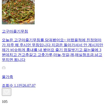
고구마줄기무침
오늘은 고구마줄기무침를 담궈봤어요~ 어렸을적에 친정엄마
가 자주 해 주시던 무침입니다 지금은 돌아가셔서 안 계시지만
제가 비슷하게 훙내를 내 봤어요 줄기 껍질벗기고 끓는물에 3
분데치고 건고추갈고 고춧가루,마늘,젓갈,깨,매실청조금.넘고
무치면 됩니다
울가족
조회수
1.1만
26.07.07
105