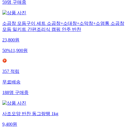
59
명
구매중
소곱창 모듬구이 세트 소곱창+소대창+소막창+소염통 소곱창
모듬 밀키트 간편조리식 캠핑 안주 반찬
23,800
원
50
%
11,900
원
357
적립
무료배송
188
명
구매중
사조오양 반찬 동그랑땡 1kg
9,400
원