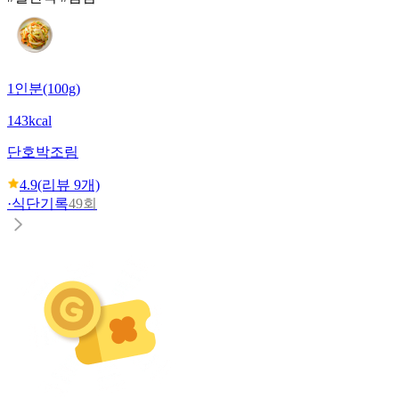
1인분(100g)
143kcal
단호박조림
4.9
(리뷰
9
개)
·
식단기록
49회