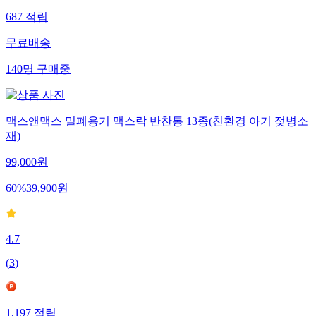
687
적립
무료배송
140
명
구매중
맥스앤맥스 밀폐용기 맥스락 반찬통 13종(친환경 아기 젖병소
재)
99,000
원
60
%
39,900
원
4.7
(
3
)
1,197
적립