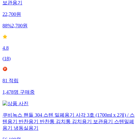
보관용기
22,700
원
88
%
2,700
원
4.8
(
18
)
81
적립
1,478
명
구매중
쿠비녹스 핸들 304 스텐 밀폐용기 사각 3호 (1700ml x 2개) / 스
텐용기 반찬용기 반찬통 김치통 김치용기 보관용기 스텐밀폐
용기 냉동실용기