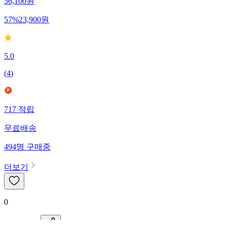
56,100
원
57
%
23,900
원
5.0
(
4
)
717
적립
무료배송
494
명
구매중
더보기
0