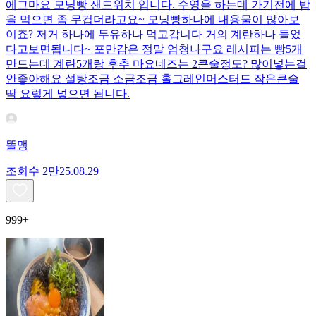
에그마요 모닝빵 샌드위치 입니다. 수영을 하는데 가기전에 밥
을 먹으면 좀 무겁더라고요~ 모닝빵하나에 내용물이 많아보
이죠? 저거 하나에 두유하나 먹고갑니다 거의 계란하나 들었
다고보면됩니다~ 포만감은 정말 엄청나구요 레시피는 빵5개
만드는데 계란5개랑 후추 마요네즈는 2큰술정도? 많이넣는걸
안좋아해요 설탕조금 소금조금 홀그레인머스터드 작은큰술
딱 요렇게 넣으면 됩니다.
똘맹
조회수
2만
25.08.29
999+