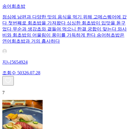
송어회초밥
점심에 남편과 다양한 맛의 음식을 먹기 위해 고메스퀘어에 갔
다 첫번째로 회초밥을 가져왔다 싱싱한 회초밥이 입맛을 돋구
었다 무순과 생강초와 곁들여 먹으니 한결 궁합이 맞는다 와사
비와 회초밥의 어울림이 풍미를 가득하게 한다 송어허초밥은
연어회초밥과 거의 흡사하다
지니5654924
조회수
503
26.07.28
7