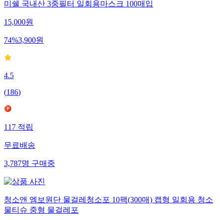
미쉘 국내산 3중필터 일회용마스크 100매입
15,000
원
74
%
3,900
원
4.5
(
186
)
117
적립
무료배송
3,787
명
구매중
청소앤 엠보원단 물걸레청소포 10팩(300매) 캡형 일회용 청소
물티슈 중형 물걸레포