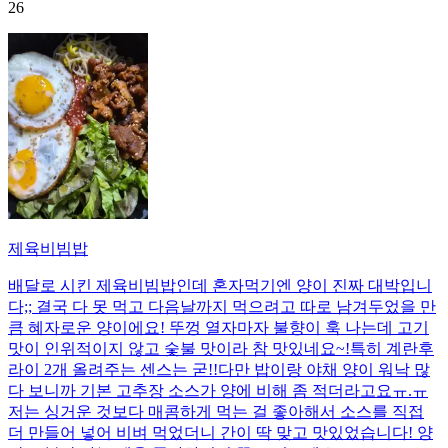
26
제육비빔밥
배달로 시킨 제육비빔밥인데 혼자먹기엔 양이 진짜 대박입니
다;; 결국 다 못 먹고 다음날까지 먹으려고 따로 남겨두었을 만
큼 혜자로운 양이에요! 뚜껑 열자마자 불향이 훅 나는데 고기
맛이 인위적이지 않고 숯불 맛이라 참 맛있네요~!특히 계란후
라이 2개 올려주는 센스는 굳!! ​다만 밥이랑 야채 양이 워낙 많
다 보니까 기본 고추장 소스가 양에 비해 좀 적더라고요ㅠ.ㅠ
저는 싱거운 것보다 매콤하게 먹는 걸 좋아해서 소스를 직접
더 만들어 넣어 비벼 먹었더니 간이 딱 맞고 맛있었습니다! 양