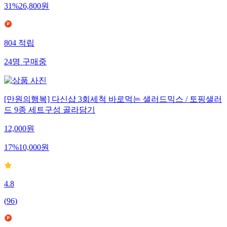
31
%
26,800
원
804
적립
24
명
구매중
[만원의행복] 다신샵 3회세척 바로먹는 샐러드믹스 / 토핑샐러
드 9종 세트구성 골라담기
12,000
원
17
%
10,000
원
4.8
(
96
)