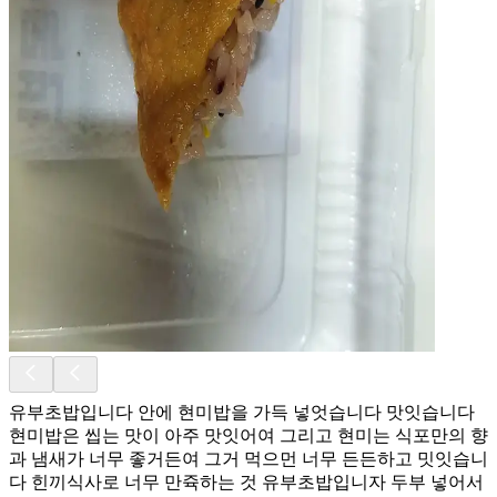
유부초밥입니다 안에 현미밥을 가득 넣엇습니다 맛잇습니다
현미밥은 씹는 맛이 아주 맛잇어여 그리고 현미는 식포만의 향
과 냄새가 너무 좋거든여 그거 먹으먼 너무 든든하고 밋잇습니
다 힌끼식사로 너무 만쥭하는 것 유부초밥입니자 두부 넣어서