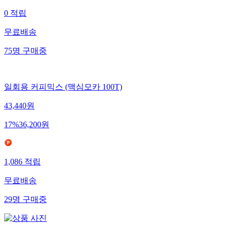
0
적립
무료배송
75
명
구매중
일회용 커피믹스 (맥심모카 100T)
43,440
원
17
%
36,200
원
1,086
적립
무료배송
29
명
구매중