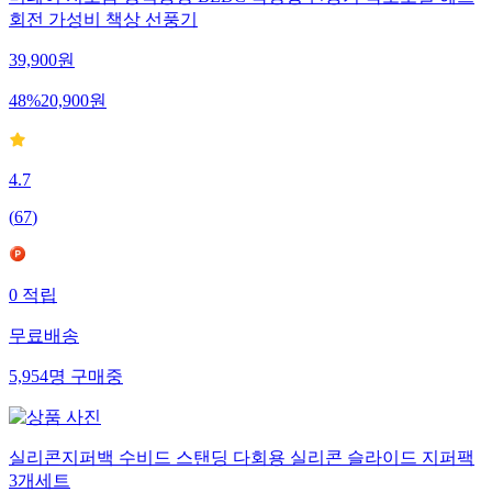
회전 가성비 책상 선풍기
39,900
원
48
%
20,900
원
4.7
(
67
)
0
적립
무료배송
5,954
명
구매중
실리콘지퍼백 수비드 스탠딩 다회용 실리콘 슬라이드 지퍼팩
3개세트