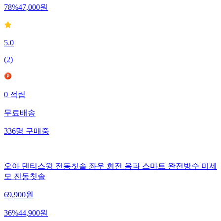
78
%
47,000
원
5.0
(
2
)
0
적립
무료배송
336
명
구매중
오아 덴티스윙 전동칫솔 좌우 회전 음파 스마트 완전방수 미세
모 진동칫솔
69,900
원
36
%
44,900
원