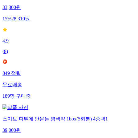
33,300
원
15
%
28,310
원
4.9
(
8
)
849
적립
무료배송
189
명
구매중
스미브 피부에 안묻는 염색약 1box(5회분) 4종택1
39,000
원