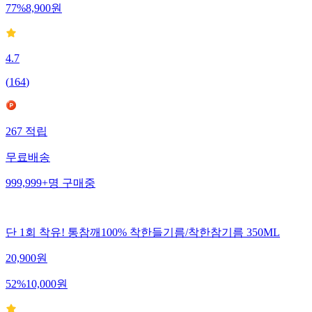
77
%
8,900
원
4.7
(
164
)
267
적립
무료배송
999,999+
명
구매중
단 1회 착유! 통참깨100% 착한들기름/착한참기름 350ML
20,900
원
52
%
10,000
원