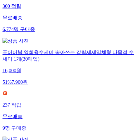
300
적립
무료배송
6,774
명
구매중
퓨어버블 일회용수세미 뽑아쓰는 강력세제일체형 다목적 수
세미 1개(30매입)
16,000
원
51
%
7,900
원
237
적립
무료배송
9
명
구매중