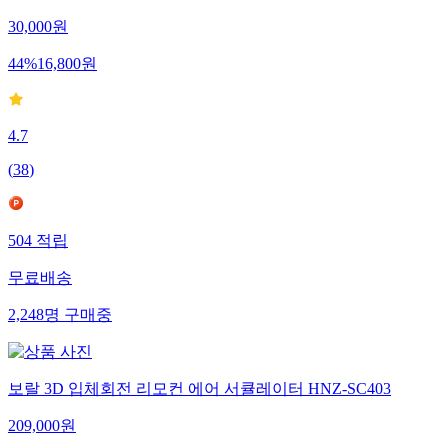
30,000
원
44
%
16,800
원
4.7
(
38
)
504
적립
무료배송
2,248
명
구매중
보랄 3D 입체회전 리모컨 에어 서큘레이터 HNZ-SC403
209,000
원