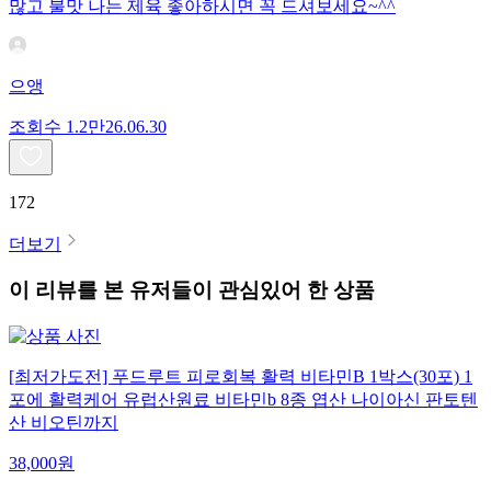
많고 불맛 나는 제육 좋아하시면 꼭 드셔보세요~^^
으앵
조회수
1.2만
26.06.30
172
더보기
이 리뷰를 본 유저들이 관심있어 한 상품
[최저가도전] 푸드루트 피로회복 활력 비타민B 1박스(30포) 1
포에 활력케어 유럽산원료 비타민b 8종 엽산 나이아신 판토텐
산 비오틴까지
38,000
원