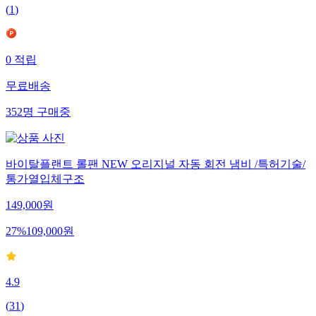
(
1
)
0
적립
무료배송
352
명
구매중
바이탈플랜트 롤팬 NEW 오리지널 자동 회전 냄비 /특허기술/
통가열입체구조
149,000
원
27
%
109,000
원
4.9
(
31
)