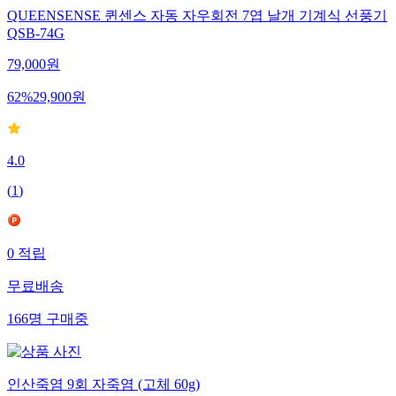
QUEENSENSE 퀸센스 자동 자우회전 7엽 날개 기계식 선풍기
QSB-74G
79,000
원
62
%
29,900
원
4.0
(
1
)
0
적립
무료배송
166
명
구매중
인산죽염 9회 자죽염 (고체 60g)