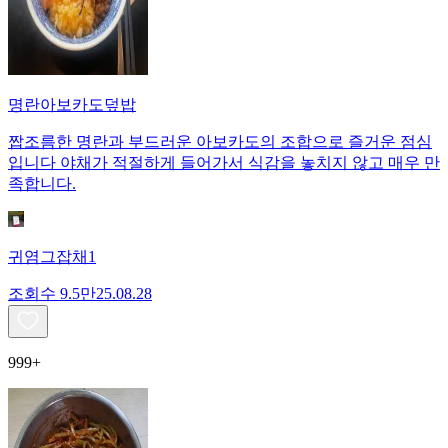
명란아보카도덮밥
짭조름한 명란과 부드러운 아보카도의 조합으로 즐거운 점심
입니다 야채가 적절하게 들어가서 식감을 놓치지 않고 매우 만
족합니다.
귀염그잡채1
조회수
9.5만
25.08.28
999+