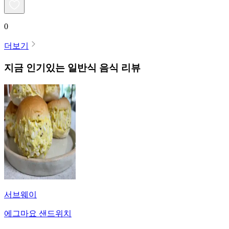
0
더보기
지금 인기있는
일반식
음식 리뷰
서브웨이
에그마요 샌드위치