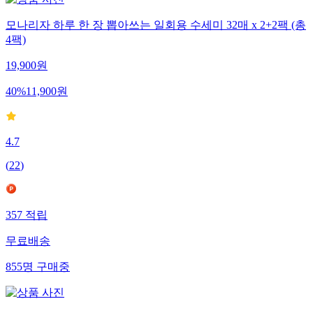
모나리자 하루 한 장 뽑아쓰는 일회용 수세미 32매 x 2+2팩 (총
4팩)
19,900
원
40
%
11,900
원
4.7
(
22
)
357
적립
무료배송
855
명
구매중