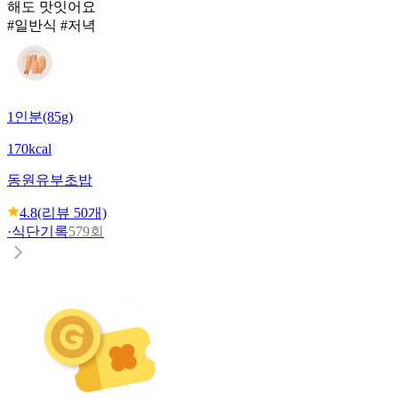
해도 맛잇어요
#일반식 #저녁
1인분(85g)
170kcal
동원
유부초밥
4.8
(리뷰
50
개)
·
식단기록
579회