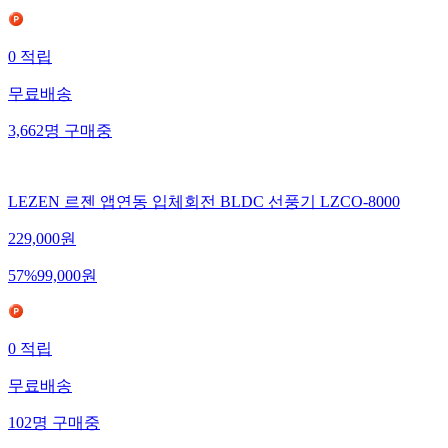
0
적립
무료배송
3,662
명
구매중
LEZEN 르젠 앱연동 입체회전 BLDC 선풍기 LZCO-8000
229,000
원
57
%
99,000
원
0
적립
무료배송
102
명
구매중