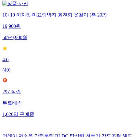
10+10 이지핏 미끄럼방지 회전형 옷걸이 (총 20P)
19,900
원
50
%
9,900
원
4.6
(
49
)
297
적립
무료배송
1,026
명
구매중
머레이 저소음 강력풍량 BLDC 탁상형 선풍기 각도조절 헤드