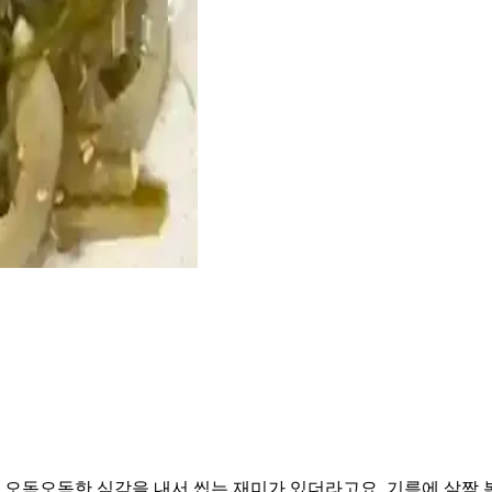
오독오독한 식감을 내서 씹는 재미가 있더라고요. 기름에 살짝 