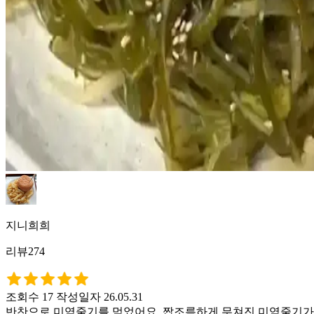
지니희희
리뷰274
조회수 17
작성일자 26.05.31
반찬으로 미역줄기를 먹었어요. 짭조름하게 무쳐진 미역줄기가 