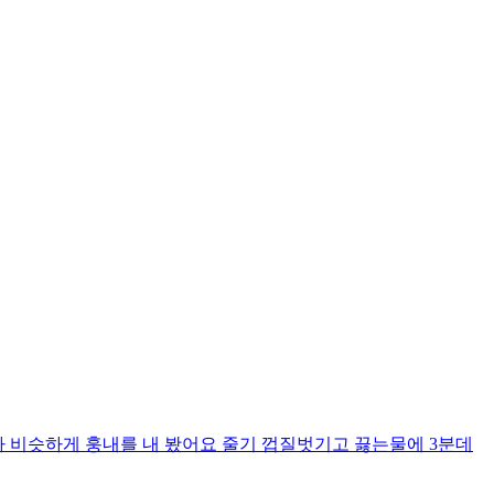
 비슷하게 훙내를 내 봤어요 줄기 껍질벗기고 끓는물에 3분데