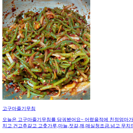
고구마줄기무침
오늘은 고구마줄기무침를 담궈봤어요~ 어렸을적에 친정엄마가 자
치고 건고추갈고 고춧가루,마늘,젓갈,깨,매실청조금.넘고 무치