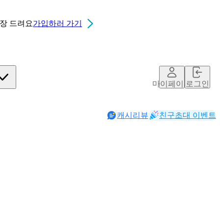
0장
드려요
가입하러 가기
마이페이지
로그인
캐시리뷰
친구초대 이벤트