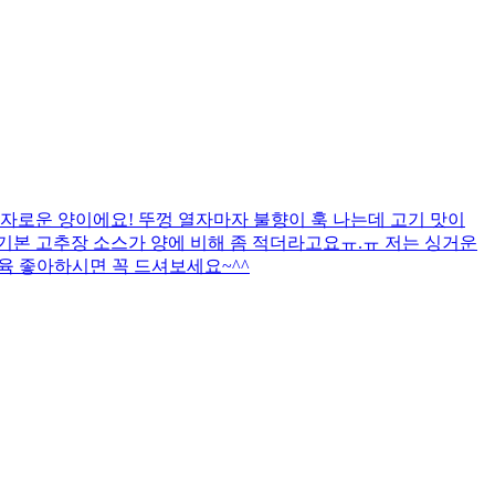
자로운 양이에요! 뚜껑 열자마자 불향이 훅 나는데 고기 맛이
까 기본 고추장 소스가 양에 비해 좀 적더라고요ㅠ.ㅠ 저는 싱거운
제육 좋아하시면 꼭 드셔보세요~^^