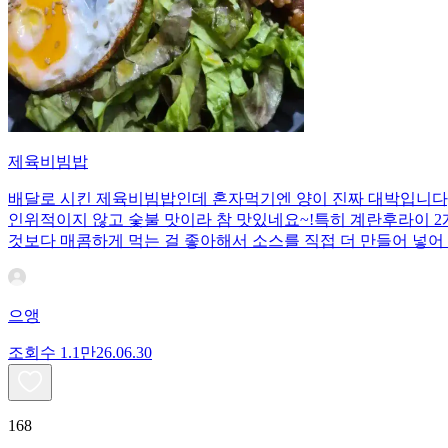
제육비빔밥
배달로 시킨 제육비빔밥인데 혼자먹기엔 양이 진짜 대박입니다;;
인위적이지 않고 숯불 맛이라 참 맛있네요~!특히 계란후라이 2개
것보다 매콤하게 먹는 걸 좋아해서 소스를 직접 더 만들어 넣어 
으앵
조회수
1.1만
26.06.30
168