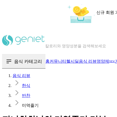
신규 회원 
칼로리와 영양성분을 검색해보세요
혈당 · 다이어트 음식 검색해보세요
음식 · 영양제 리뷰를 찾아보세요
음식 카테고리
홈
커뮤니티
헬시딜
음식 리뷰
영양제
NEW
음식 리뷰
한식
반찬
미역줄기