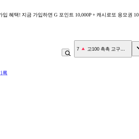
가입 혜택!
지금 가입하면
G 포인트 10,000P + 캐시로또 응모권 1
7
고100 촉촉 고구마 스틱
기록