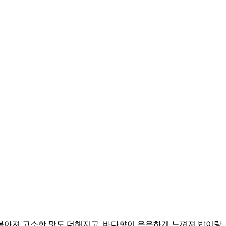
볶아져 고소한 맛도 더해지고, 바다향이 은은하게 느껴져 밥이랑