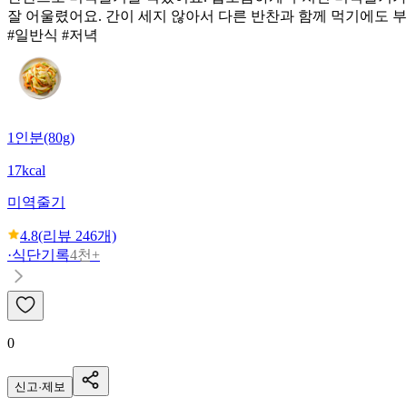
잘 어울렸어요. 간이 세지 않아서 다른 반찬과 함께 먹기에도 
#일반식 #저녁
1인분(80g)
17kcal
미역줄기
4.8
(리뷰
246
개)
·
식단기록
4천+
0
신고·제보