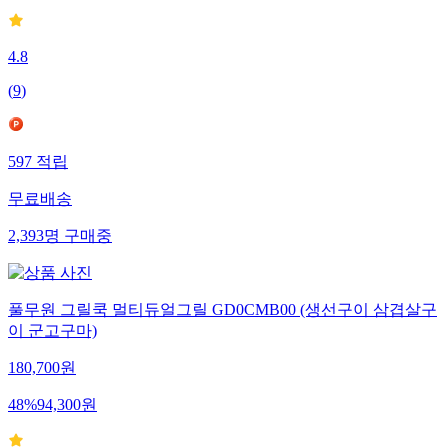
4.8
(
9
)
597
적립
무료배송
2,393
명
구매중
풀무원 그릴쿡 멀티듀얼그릴 GD0CMB00 (생선구이 삼겹살구
이 군고구마)
180,700
원
48
%
94,300
원