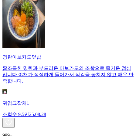
명란아보카도덮밥
짭조름한 명란과 부드러운 아보카도의 조합으로 즐거운 점심
입니다 야채가 적절하게 들어가서 식감을 놓치지 않고 매우 만
족합니다.
귀염그잡채1
조회수
9.5만
25.08.28
999+