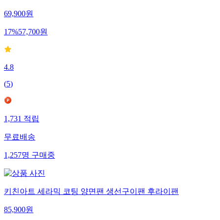
69,900
원
17
%
57,700
원
4.8
(
5
)
1,731
적립
무료배송
1,257
명
구매중
키친아트 세라믹 코팅 양면팬 생선구이팬 후라이팬
85,900
원