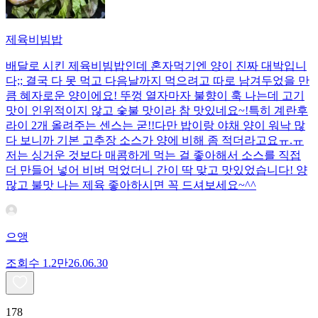
제육비빔밥
배달로 시킨 제육비빔밥인데 혼자먹기엔 양이 진짜 대박입니
다;; 결국 다 못 먹고 다음날까지 먹으려고 따로 남겨두었을 만
큼 혜자로운 양이에요! 뚜껑 열자마자 불향이 훅 나는데 고기
맛이 인위적이지 않고 숯불 맛이라 참 맛있네요~!특히 계란후
라이 2개 올려주는 센스는 굳!! ​다만 밥이랑 야채 양이 워낙 많
다 보니까 기본 고추장 소스가 양에 비해 좀 적더라고요ㅠ.ㅠ
저는 싱거운 것보다 매콤하게 먹는 걸 좋아해서 소스를 직접
더 만들어 넣어 비벼 먹었더니 간이 딱 맞고 맛있었습니다! 양
많고 불맛 나는 제육 좋아하시면 꼭 드셔보세요~^^
으앵
조회수
1.2만
26.06.30
178