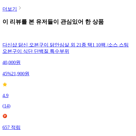
더보기
이 리뷰를 본 유저들이 관심있어 한 상품
다신샵 닭신 오븐구이 닭안심살 외 21종 택1 10팩 /소스 스팀
오븐구이 식단 단백질 특수부위
40,000
원
45
%
21,900
원
4.9
(
14
)
657
적립