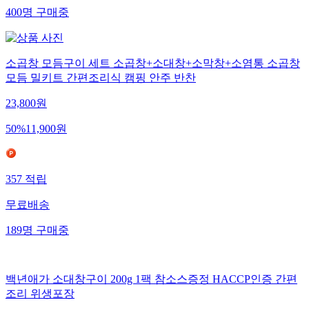
400
명
구매중
소곱창 모듬구이 세트 소곱창+소대창+소막창+소염통 소곱창
모듬 밀키트 간편조리식 캠핑 안주 반찬
23,800
원
50
%
11,900
원
357
적립
무료배송
189
명
구매중
백년애가 소대창구이 200g 1팩 참소스증정 HACCP인증 간편
조리 위생포장