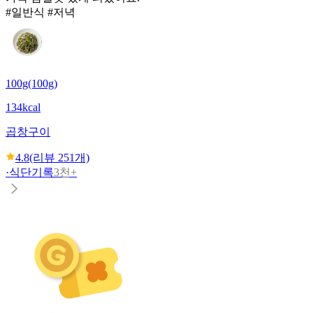
#일반식 #저녁
100g(100g)
134kcal
곱창구이
4.8
(리뷰
251
개)
·
식단기록
3천+