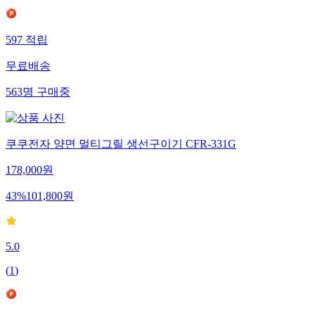
597
적립
무료배송
563
명
구매중
쿠쿠전자 양면 멀티그릴 생선구이기 CFR-331G
178,000
원
43
%
101,800
원
5.0
(
1
)