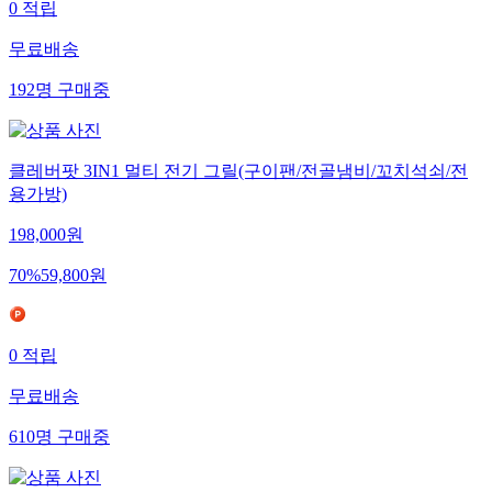
0
적립
무료배송
192
명
구매중
클레버팟 3IN1 멀티 전기 그릴(구이팬/전골냄비/꼬치석쇠/전
용가방)
198,000
원
70
%
59,800
원
0
적립
무료배송
610
명
구매중