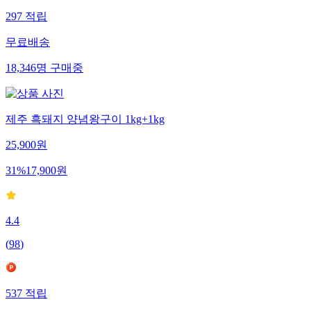
297
적립
무료배송
18,346
명
구매중
제주 흑돼지 양념왕구이 1kg+1kg
25,900
원
31
%
17,900
원
4.4
(
98
)
537
적립