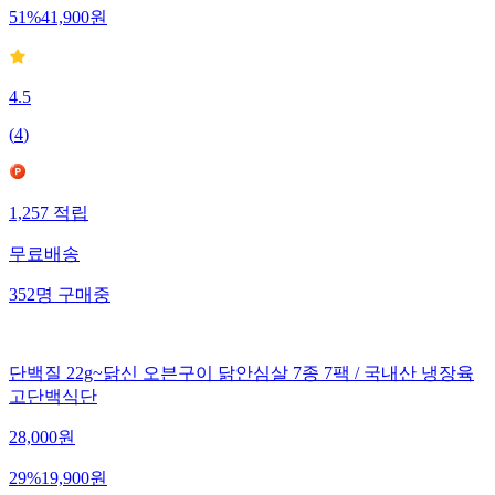
51
%
41,900
원
4.5
(
4
)
1,257
적립
무료배송
352
명
구매중
단백질 22g~닭신 오븐구이 닭안심살 7종 7팩 / 국내산 냉장육
고단백식단
28,000
원
29
%
19,900
원