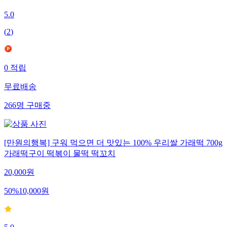
5.0
(
2
)
0
적립
무료배송
266
명
구매중
[만원의행복] 구워 먹으면 더 맛있는 100% 우리쌀 가래떡 700g
가래떡구이 떡볶이 물떡 떡꼬치
20,000
원
50
%
10,000
원