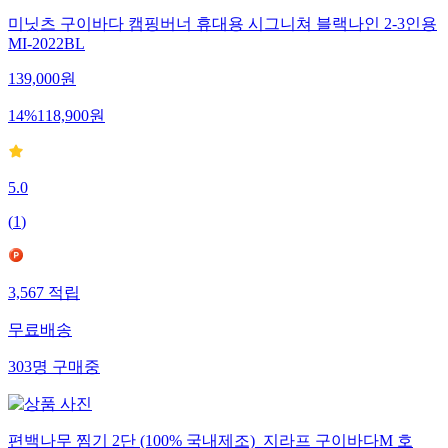
미닛츠 구이바다 캠핑버너 휴대용 시그니쳐 블랙나인 2-3인용
MI-2022BL
139,000
원
14
%
118,900
원
5.0
(
1
)
3,567
적립
무료배송
303
명
구매중
편백나무 찜기 2단 (100% 국내제조)_지라프 구이바다M 호