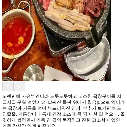
오랜만에 자유부인이라 노릇노릇하고 고소한 곱창구이를 지
글지글 구워 먹었어요. 달궈진 돌판 위에서 황금빛으로 익어가
는 곱창과 기름을 먹어 부드러워진 양파, 부추가 보기만 해도
침줄줄. 기름장이나 특제 간장 소스에 콕 찍어 한 입 먹으니, 쫄
깃하게 씹히면서 가득 찬 곱의 묵직하고 진한 고소함이 입안
가득 감칠맛 있게 퍼졌어요.