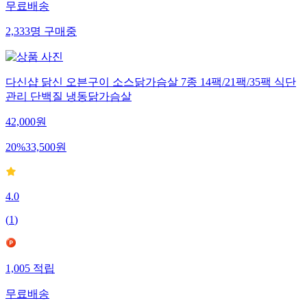
무료배송
2,333
명
구매중
다신샵 닭신 오븐구이 소스닭가슴살 7종 14팩/21팩/35팩 식단
관리 단백질 냉동닭가슴살
42,000
원
20
%
33,500
원
4.0
(
1
)
1,005
적립
무료배송