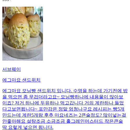
서브웨이
에그마요 샌드위치
에그마요 모닝빵 샌드위치 입니다. 수영을 하는데 가기전에 밥
을 먹으면 좀 무겁더라고요~ 모닝빵하나에 내용물이 많아보
이죠? 저거 하나에 두유하나 먹고갑니다 거의 계란하나 들었
다고보면됩니다~ 포만감은 정말 엄청나구요 레시피는 빵5개
만드는데 계란5개랑 후추 마요네즈는 2큰술정도? 많이넣는걸
안좋아해요 설탕조금 소금조금 홀그레인머스터드 작은큰술
딱 요렇게 넣으면 됩니다.