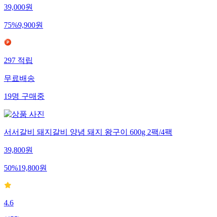
39,000
원
75
%
9,900
원
297
적립
무료배송
19
명
구매중
서서갈비 돼지갈비 양념 돼지 왕구이 600g 2팩/4팩
39,800
원
50
%
19,800
원
4.6