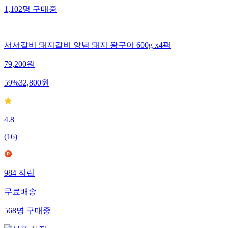
1,102
명
구매중
서서갈비 돼지갈비 양념 돼지 왕구이 600g x4팩
79,200
원
59
%
32,800
원
4.8
(
16
)
984
적립
무료배송
568
명
구매중