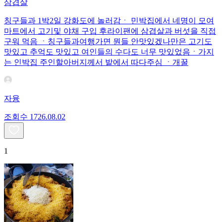
삼겹살
칭구들과 1박2일 강화도에 놀러감ㆍ 민박집에서 네명이 모여
마트에서 고기및 야채 구입 후라이팬에 삼겹살과 버섯을 직접
구워 먹음 ㆍ칭구들과여행가면 뭔들 안맛있겠나만은 고기도
맛있고 추억도 맛있고 여인들의 수다도 너무 맛있었음ㆍ가지
는 인박집 주인할아버지께서 밭에서 따다주심 ㆍ개꿀
자융
조회수
17
26.08.02
1