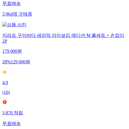
무료배송
3,964
명
구매중
지라프 구이바다 세라믹 아이보리 에디션 M 풀세트 + 손잡이
2P
179,000
원
28
%
129,000
원
4.9
(
10
)
3,870
적립
무료배송