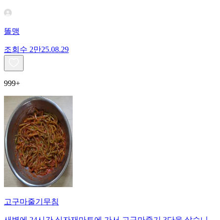
똘맹
조회수
2만
25.08.29
999+
고구마줄기무침
새벽에 24시간 식자재마트에 가서 고구마줄기 3단을 샀습니