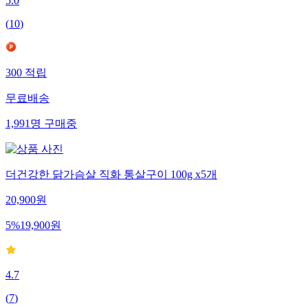
5.0
(
10
)
300
적립
무료배송
1,991
명
구매중
더건강한 닭가슴살 직화 통살구이 100g x5개
20,900
원
5
%
19,900
원
4.7
(
7
)