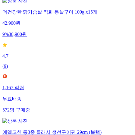
더건강한 닭가슴살 직화 통살구이 100g x15개
42,900
원
9
%
38,900
원
4.7
(
9
)
1,167
적립
무료배송
572
명
구매중
에델코첸 통3중 클래시 생선구이팬 29cm (블랙)