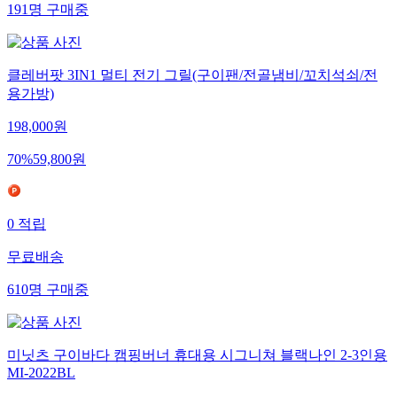
191
명
구매중
클레버팟 3IN1 멀티 전기 그릴(구이팬/전골냄비/꼬치석쇠/전
용가방)
198,000
원
70
%
59,800
원
0
적립
무료배송
610
명
구매중
미닛츠 구이바다 캠핑버너 휴대용 시그니쳐 블랙나인 2-3인용
MI-2022BL