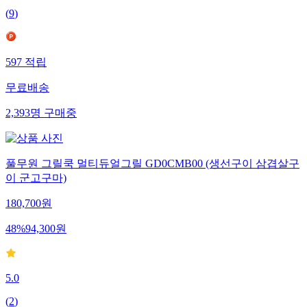
(
9
)
597
적립
무료배송
2,393
명
구매중
풀무원 그릴쿡 멀티듀얼그릴 GD0CMB00 (생선구이 삼겹살구
이 군고구마)
180,700
원
48
%
94,300
원
5.0
(
2
)