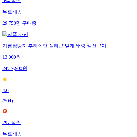
594
적립
무료배송
29,758
명
구매중
기름튐방지 후라이팬 실리콘 덮개 뚜껑 생선구이
13,000
원
24
%
9,900
원
4.6
(
504
)
297
적립
무료배송