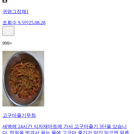
귀염그잡채1
조회수
9.5만
25.08.28
999+
고구마줄기무침
새벽에 24시간 식자재마트에 가서 고구마줄기 3단을 샀습니
다. 껍질을 벗겨서 끓는 물에 고구마 줄기가 약간 익으면 얼른