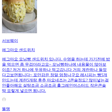
서브웨이
에그마요 샌드위치
에그마요 모닝빵 샌드위치 입니다. 수영을 하는데 가기전에 밥
을 먹으면 좀 무겁더라고요~ 모닝빵하나에 내용물이 많아보
이죠? 저거 하나에 두유하나 먹고갑니다 거의 계란하나 들었
다고보면됩니다~ 포만감은 정말 엄청나구요 레시피는 빵5개
만드는데 계란5개랑 후추 마요네즈는 2큰술정도? 많이넣는걸
안좋아해요 설탕조금 소금조금 홀그레인머스터드 작은큰술
딱 요렇게 넣으면 됩니다.
똘맹