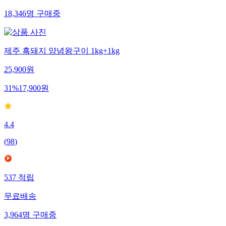
18,346
명
구매중
제주 흑돼지 양념왕구이 1kg+1kg
25,900
원
31
%
17,900
원
4.4
(
98
)
537
적립
무료배송
3,964
명
구매중