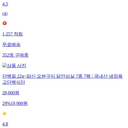
4.5
(
4
)
1,257
적립
무료배송
352
명
구매중
단백질 22g~닭신 오븐구이 닭안심살 7종 7팩 / 국내산 냉장육
고단백식단
28,000
원
29
%
19,900
원
4.8