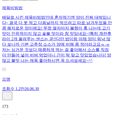
제육비빔밥
배달로 시킨 제육비빔밥인데 혼자먹기엔 양이 진짜 대박입니
다;; 결국 다 못 먹고 다음날까지 먹으려고 따로 남겨두었을 만
큼 혜자로운 양이에요! 뚜껑 열자마자 불향이 훅 나는데 고기
맛이 인위적이지 않고 숯불 맛이라 참 맛있네요~!특히 계란후
라이 2개 올려주는 센스는 굳!! ​다만 밥이랑 야채 양이 워낙 많
다 보니까 기본 고추장 소스가 양에 비해 좀 적더라고요ㅠ.ㅠ
저는 싱거운 것보다 매콤하게 먹는 걸 좋아해서 소스를 직접
더 만들어 넣어 비벼 먹었더니 간이 딱 맞고 맛있었습니다! 양
많고 불맛 나는 제육 좋아하시면 꼭 드셔보세요~^^
으앵
조회수
1.2만
26.06.30
173