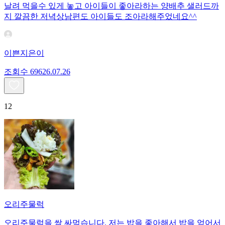
날려 먹을수 있게 놓고 아이들이 좋아라하는 양배추 샐러드까
지 깔끔한 저녁상남편도 아이들도 조아라해주었네요^^
이쁜지은이
조회수
696
26.07.26
12
오리주물럭
오리주물럭을 쌈 싸먹습니다. 저는 밥을 좋아해서 밥을 얻어서