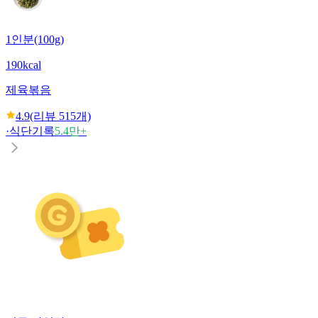
1인분(100g)
190kcal
제육볶음
4.9
(리뷰
515
개)
·
식단기록
5.4만+