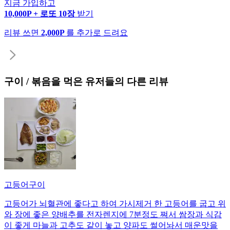
지금 가입하고
10,000P + 로또 10장
받기
리뷰 쓰면
2,000P
를 추가로 드려요
구이 / 볶음
을 먹은 유저들의 다른 리뷰
고등어구이
고등어가 뇌혈관에 좋다고 하여 가시제거 한 고등어를 굽고 위
와 장에 좋은 양배추를 전자렌지에 7분정도 쪄서 쌈장과 식감
이 좋게 마늘과 고추도 같이 놓고 양파도 썰어놔서 매운맛을