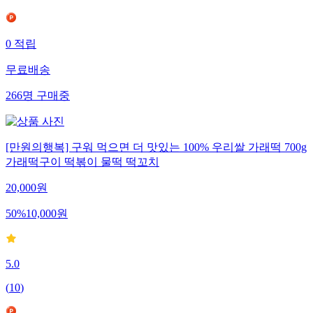
0
적립
무료배송
266
명
구매중
[만원의행복] 구워 먹으면 더 맛있는 100% 우리쌀 가래떡 700g
가래떡구이 떡볶이 물떡 떡꼬치
20,000
원
50
%
10,000
원
5.0
(
10
)