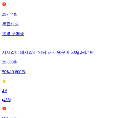
297
적립
무료배송
19
명
구매중
서서갈비 돼지갈비 양념 돼지 왕구이 600g 2팩/4팩
39,800
원
50
%
19,800
원
4.6
(
455
)