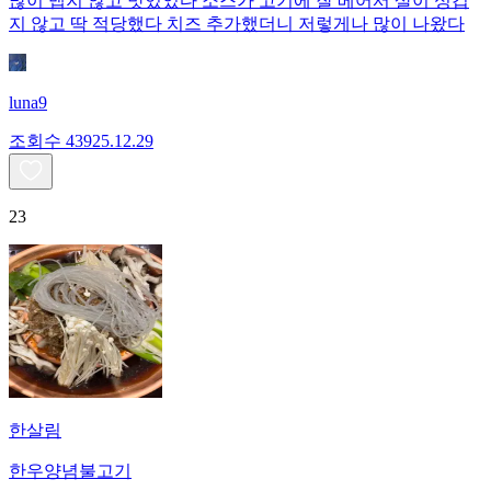
많이 맵지 않고 맛있었다 소스가 고기에 잘 베어서 살이 싱겁
지 않고 딱 적당했다 치즈 추가했더니 저렇게나 많이 나왔다
luna9
조회수
439
25.12.29
23
한살림
한우양념불고기