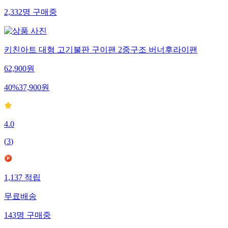
2,332
명
구매중
키친아트 대형 고기불판 구이팬 2중구조 버너후라이팬
62,900
원
40
%
37,900
원
4.0
(
3
)
1,137
적립
무료배송
143
명
구매중