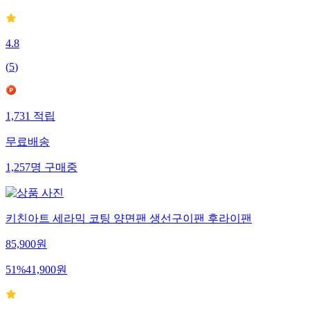
4.8
(
5
)
1,731
적립
무료배송
1,257
명
구매중
키친아트 세라믹 코팅 양면팬 생선구이팬 후라이팬
85,900
원
51
%
41,900
원