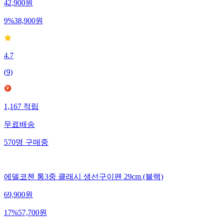
42,900
원
9
%
38,900
원
4.7
(
9
)
1,167
적립
무료배송
570
명
구매중
에델코첸 통3중 클래시 생선구이팬 29cm (블랙)
69,900
원
17
%
57,700
원