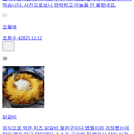
먹습니다. 사진으로보니 깜박하고 마늘을 안 올렸네요.
오월에
조회수
428
25.12.12
30
닭갈비
외식으로 먹은 치즈 닭갈비 철판구이다 맵찔이라 걱정했는데