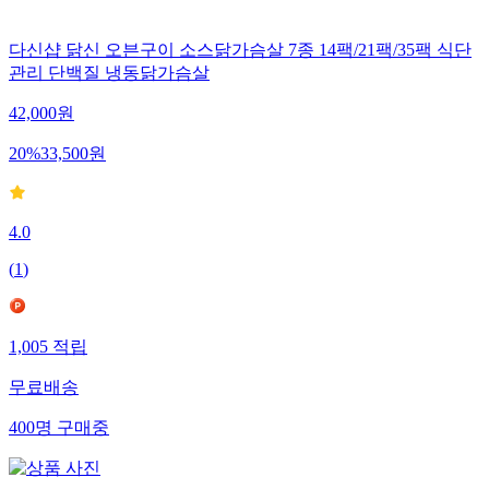
다신샵 닭신 오븐구이 소스닭가슴살 7종 14팩/21팩/35팩 식단
관리 단백질 냉동닭가슴살
42,000
원
20
%
33,500
원
4.0
(
1
)
1,005
적립
무료배송
400
명
구매중