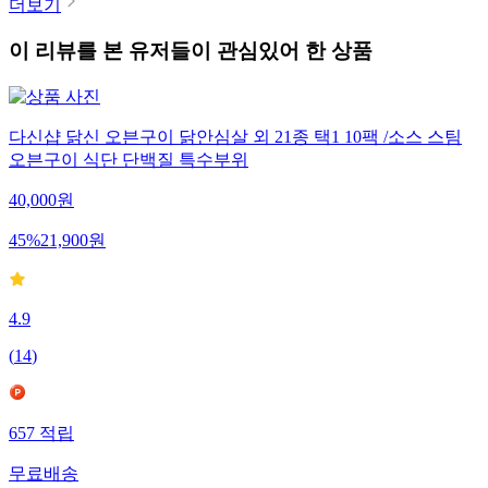
더보기
이 리뷰를 본 유저들이 관심있어 한 상품
다신샵 닭신 오븐구이 닭안심살 외 21종 택1 10팩 /소스 스팀
오븐구이 식단 단백질 특수부위
40,000
원
45
%
21,900
원
4.9
(
14
)
657
적립
무료배송