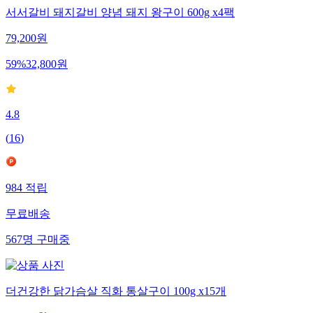
서서갈비 돼지갈비 양념 돼지 왕구이 600g x4팩
79,200
원
59
%
32,800
원
4.8
(
16
)
984
적립
무료배송
567
명
구매중
더건강한 닭가슴살 직화 통살구이 100g x15개