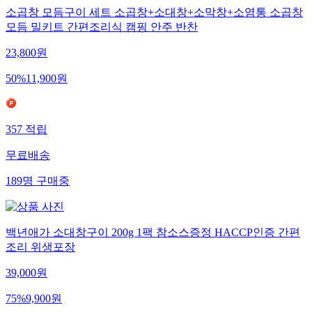
소곱창 모듬구이 세트 소곱창+소대창+소막창+소염통 소곱창
모듬 밀키트 간편조리식 캠핑 안주 반찬
23,800
원
50
%
11,900
원
357
적립
무료배송
189
명
구매중
백년애가 소대창구이 200g 1팩 참소스증정 HACCP인증 간편
조리 위생포장
39,000
원
75
%
9,900
원