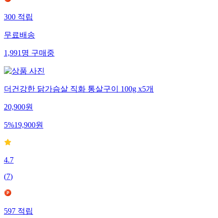
300
적립
무료배송
1,991
명
구매중
더건강한 닭가슴살 직화 통살구이 100g x5개
20,900
원
5
%
19,900
원
4.7
(
7
)
597
적립