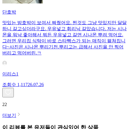
단호박
맛있는 밤호박이 보여서 쪄줬어요. 찐것도 그냥 맛있지만 달달
하니 갈고싶더라구요. 우유넣고 휘리닉 갈았습니다. 저는 시나
몬을 워낙 좋아해서 뭐든 우유넣고 갈면 시나몬 뿌려 먹어요.
그러면 우리집 식탁이 바로 스타빡스가 되는 매직이 펼쳐집니
다~사진은 시나몬 뿌리기전.뿌리고는 급해서 사진을 안 찍어
버리고 먹어버린.ㅋ
이리스1
조회수
1,117
26.07.26
22
더보기
이 리뷰를 본 유저들이 관심있어 한 상품