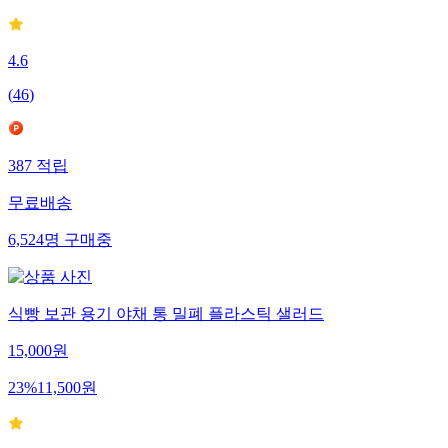
4.6
(
46
)
387
적립
무료배송
6,524
명
구매중
식빵 보관 용기 야채 통 밀폐 플라스틱 샐러드
15,000
원
23
%
11,500
원