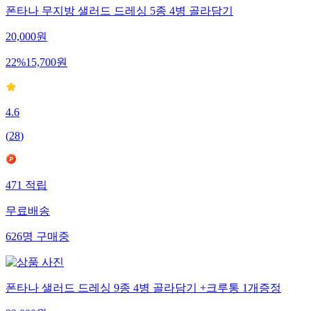
폰타나 무지방 샐러드 드레싱 5종 4병 골라담기
20,000
원
22
%
15,700
원
4.6
(
28
)
471
적립
무료배송
626
명
구매중
폰타나 샐러드 드레싱 9종 4병 골라담기 +크루통 1개증정