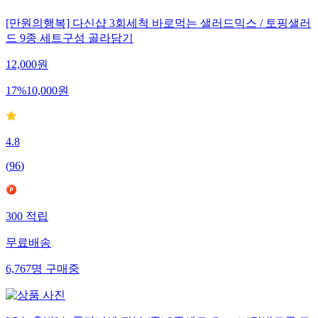
[만원의행복] 다신샵 3회세척 바로먹는 샐러드믹스 / 토핑샐러
드 9종 세트구성 골라담기
12,000
원
17
%
10,000
원
4.8
(
96
)
300
적립
무료배송
6,767
명
구매중