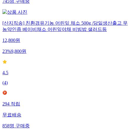
745
명
구매중
[산지직송] 친환경유기농 어린잎 채소 500g /당일생산출고 무
농약인증 베이비채소 어린잎야채 비빔밥 샐러드등
12,800
원
23
%
9,800
원
4.5
(
4
)
294
적립
무료배송
858
명
구매중