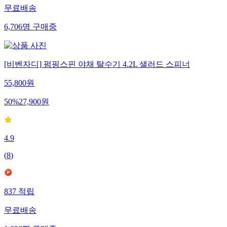
무료배송
6,706
명
구매중
[비벤자디] 펌핑스핀 야채 탈수기 4.2L 샐러드 스피너
55,800
원
50
%
27,900
원
4.9
(
8
)
837
적립
무료배송