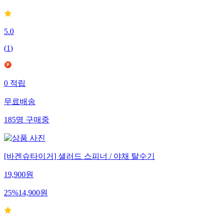
5.0
(
1
)
0
적립
무료배송
185
명
구매중
[바겐슈타이거] 샐러드 스피너 / 야채 탈수기
19,900
원
25
%
14,900
원