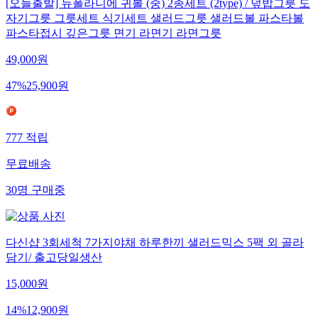
[오늘출발] 뉴폴라니에 귀볼 (중) 2종세트 (2type) / 덮밥그릇 도
자기그릇 그릇세트 식기세트 샐러드그릇 샐러드볼 파스타볼
파스타접시 깊은그릇 면기 라면기 라면그릇
49,000
원
47
%
25,900
원
777
적립
무료배송
30
명
구매중
다신샵 3회세척 7가지야채 하루한끼 샐러드믹스 5팩 외 골라
담기/ 출고당일생산
15,000
원
14
%
12,900
원