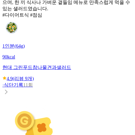
으며, 한 끼 식사나 가벼운 곁들임 메뉴로 만족스럽게 먹을 수
있는 샐러드였습니다.
#다이어트식 #점심
1인분(64g)
90kcal
현대 그린푸드
참나물견과샐러드
4.9
(리뷰
9
개)
·
식단기록
11회