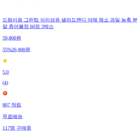
드림이음 그린팁 식이섬유 샐러드캔디 야채 채소 과일 농축 분
말 츄어블정 60정 3박스
59,800
원
55
%
26,900
원
5.0
(
4
)
807
적립
무료배송
117
명
구매중