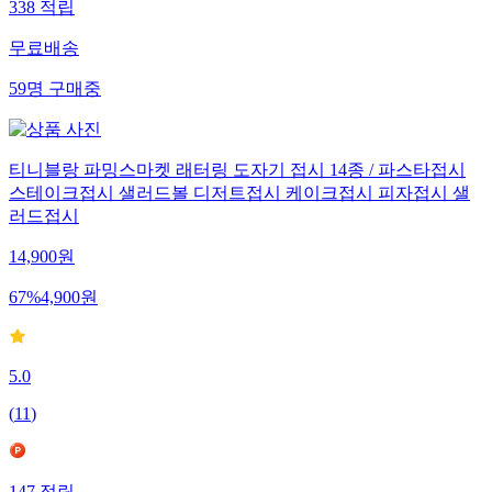
338
적립
무료배송
59
명
구매중
티니블랑 파밍스마켓 래터링 도자기 접시 14종 / 파스타접시
스테이크접시 샐러드볼 디저트접시 케이크접시 피자접시 샐
러드접시
14,900
원
67
%
4,900
원
5.0
(
11
)