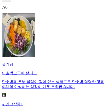
793
샐러딩
단호박고구마 샐러드
단호박과 두부 블럭이 같이 있는 샐러드로 단호박 달달한 맛과
야채의 아싹이는 식감이 매우 조화롭습니다.
귀염그잡채1