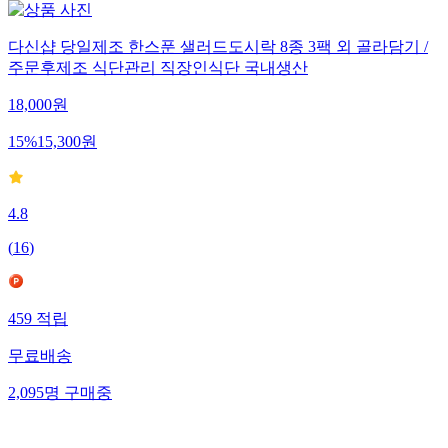
다신샵 당일제조 한스푼 샐러드도시락 8종 3팩 외 골라담기 /
주문후제조 식단관리 직장인식단 국내생산
18,000
원
15
%
15,300
원
4.8
(
16
)
459
적립
무료배송
2,095
명
구매중