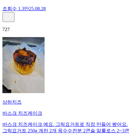
조회수
1.3만
25.08.28
727
상하치즈
바스크 치즈케이크
바스크 치즈케이크 예요. 그릭요거트로 직접 만들어 봤어요.
그릭요거트 250g 계란 2개 옥수수전분 2큰술 알룰로스 2~3큰