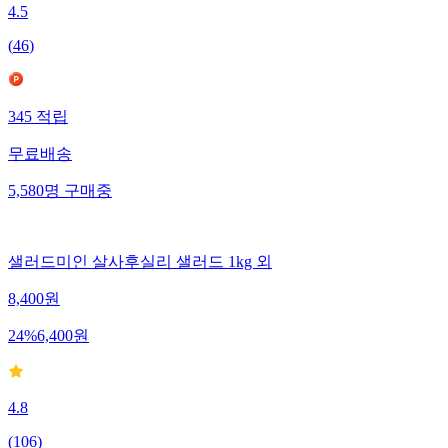
4.5
(
46
)
345
적립
무료배송
5,580
명
구매중
샐러드미인 살사후실리 샐러드 1kg 외
8,400
원
24
%
6,400
원
4.8
(
106
)