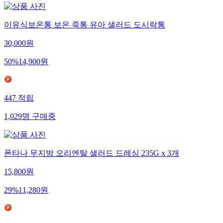
이유식보온통 보온 죽통 유아 샐러드 도시락통
30,000
원
50
%
14,900
원
447
적립
1,029
명
구매중
폰타나 무지방 오리엔탈 샐러드 드레싱 235G x 3개
15,800
원
29
%
11,280
원