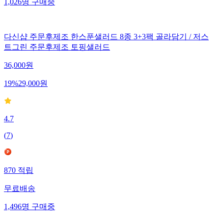
1,026
명
구매중
다신샵 주문후제조 한스푼샐러드 8종 3+3팩 골라담기 / 저스
트그린 주문후제조 토핑샐러드
36,000
원
19
%
29,000
원
4.7
(
7
)
870
적립
무료배송
1,496
명
구매중