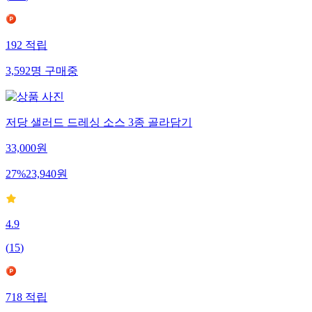
192
적립
3,592
명
구매중
저당 샐러드 드레싱 소스 3종 골라담기
33,000
원
27
%
23,940
원
4.9
(
15
)
718
적립