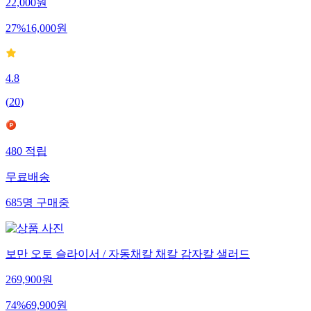
22,000
원
27
%
16,000
원
4.8
(
20
)
480
적립
무료배송
685
명
구매중
보만 오토 슬라이서 / 자동채칼 채칼 감자칼 샐러드
269,900
원
74
%
69,900
원