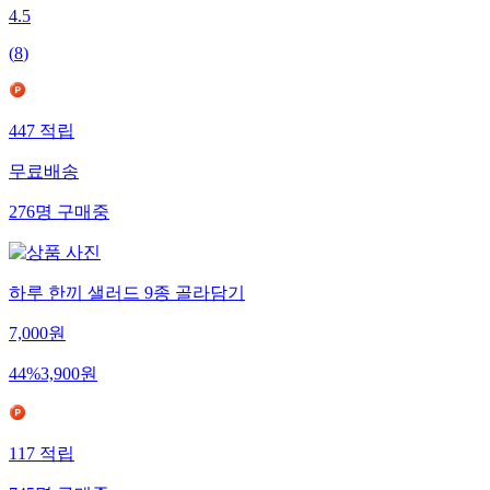
4.5
(
8
)
447
적립
무료배송
276
명
구매중
하루 한끼 샐러드 9종 골라담기
7,000
원
44
%
3,900
원
117
적립