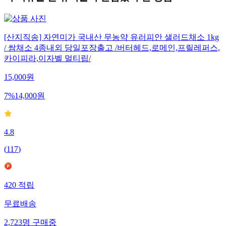
[산지직송] 자연미가 국내산 무농약 유러피안 샐러드채소 1kg
/ 쌈채소 4종내외 당일포장출고 /버터헤드,로메인,프릴레퍼스,
카이피라,이자벨 멀티립/
15,000
원
7
%
14,000
원
4.8
(
117
)
420
적립
무료배송
2,723
명
구매중