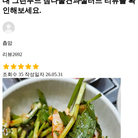
대 그린푸드 참나물견과샐러드 리뷰를 확
인해보세요.
춉맘
리뷰2692
조회수 35
작성일자 26.05.31