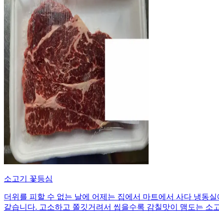
소고기 꽃등심
더위를 피할 수 없는 날에 어제는 집에서 마트에서 사다 냉동실
같습니다. 고소하고 쫄깃거려서 씹을수록 감칠맛이 맴도는 소