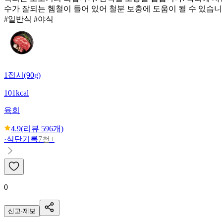
수가 잘되는 헴철이 들어 있어 철분 보충에 도움이 될 수 있습니
#일반식 #야식
1접시(90g)
101kcal
육회
4.9
(리뷰
596
개)
·
식단기록
7천+
0
신고·제보