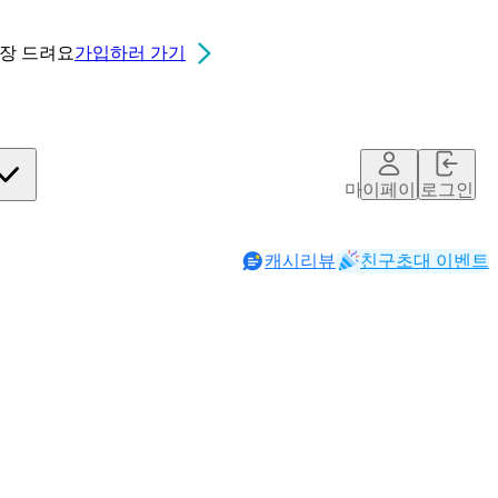
0장
드려요
가입하러 가기
마이페이지
로그인
캐시리뷰
친구초대 이벤트