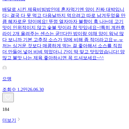
배달로 시킨 제육비빔밥인데 혼자먹기엔 양이 진짜 대박입니
다;; 결국 다 못 먹고 다음날까지 먹으려고 따로 남겨두었을 만
큼 혜자로운 양이에요! 뚜껑 열자마자 불향이 훅 나는데 고기
맛이 인위적이지 않고 숯불 맛이라 참 맛있네요~!특히 계란후
라이 2개 올려주는 센스는 굳!! ​다만 밥이랑 야채 양이 워낙 많
다 보니까 기본 고추장 소스가 양에 비해 좀 적더라고요ㅠ.ㅠ
저는 싱거운 것보다 매콤하게 먹는 걸 좋아해서 소스를 직접
더 만들어 넣어 비벼 먹었더니 간이 딱 맞고 맛있었습니다! 양
많고 불맛 나는 제육 좋아하시면 꼭 드셔보세요~^^
으앵
조회수
1.2만
26.06.30
184
더보기