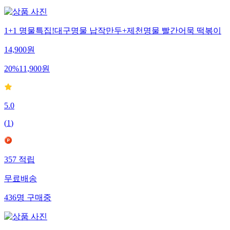
1+1 명물특집!대구명물 납작만두+제천명물 빨간어묵 떡볶이
14,900
원
20
%
11,900
원
5.0
(
1
)
357
적립
무료배송
436
명
구매중