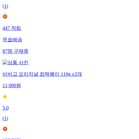
(
1
)
447
적립
무료배송
87
명
구매중
비비고 오리지널 컵떡볶이 110g x3개
11,900
원
5.0
(
1
)