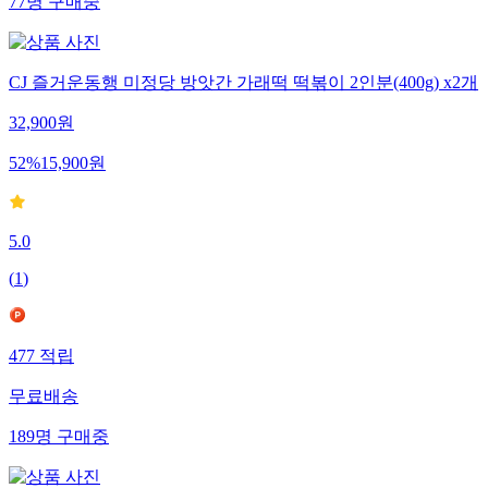
77
명
구매중
CJ 즐거운동행 미정당 방앗간 가래떡 떡볶이 2인분(400g) x2개
32,900
원
52
%
15,900
원
5.0
(
1
)
477
적립
무료배송
189
명
구매중