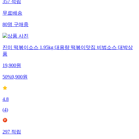
357
적립
무료배송
80
명
구매중
진미 떡볶이소스 1.95kg 대용량 떡볶이맛집 비법소스 대박상
품
19,900
원
50
%
9,900
원
4.8
(
4
)
297
적립