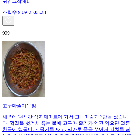
귀염그잡채1
조회수
9.6만
25.08.28
999+
고구마줄기무침
새벽에 24시간 식자재마트에 가서 고구마줄기 3단을 샀습니
다. 껍질을 벗겨서 끓는 물에 고구마 줄기가 약간 익으면 얼른
찬물에 헹굽니다. 물기를 짜고, 밀가루 풀을 쑤어서 김치를 담