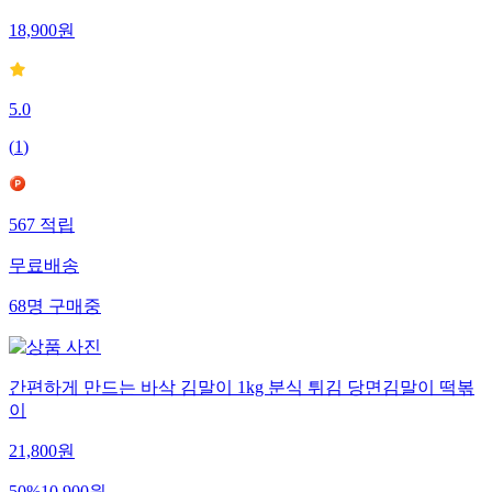
18,900
원
5.0
(
1
)
567
적립
무료배송
68
명
구매중
간편하게 만드는 바삭 김말이 1kg 분식 튀김 당면김말이 떡볶
이
21,800
원