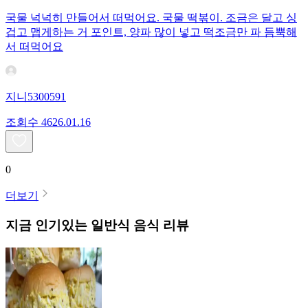
국물 넉넉히 만들어서 떠먹어요. 국물 떡볶이. 조금은 달고 싱
겁고 맵게하는 거 포인트, 양파 많이 넣고 떡조금만 파 듬뿍해
서 떠먹어요
지니5300591
조회수
46
26.01.16
0
더보기
지금 인기있는
일반식
음식 리뷰