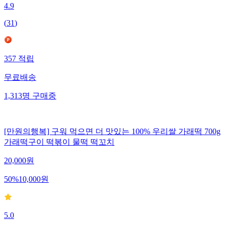
4.9
(
31
)
357
적립
무료배송
1,313
명
구매중
[만원의행복] 구워 먹으면 더 맛있는 100% 우리쌀 가래떡 700g
가래떡구이 떡볶이 물떡 떡꼬치
20,000
원
50
%
10,000
원
5.0