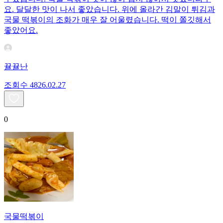
요. 달달한 맛이 나서 좋았습니다. 위에 올라간 김말이 튀김과
국물 떡볶이의 조화가 매우 잘 어울렸습니다. 떡이 쫄깃해서
좋았어요.
뀰뀰난
조회수
48
26.02.27
0
국물떡볶이