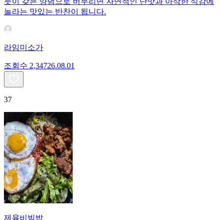
듯이 갖은 양념으로 버무리면 자연적인 단맛과 아삭한 식감에
놀라는 맛있는 반찬이 됩니다.
라임미소가
조회수
2,347
26.08.01
37
제육비빔밥