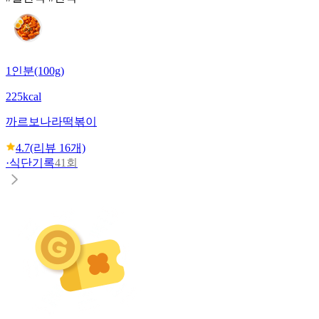
1인분(100g)
225kcal
까르보나라떡볶이
4.7
(리뷰
16
개)
·
식단기록
41회