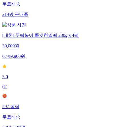
무료배송
214
명
구매중
[대한] 무떡볶이 쫄깃한밀떡 230g x 4팩
30,000
원
67
%
9,900
원
5.0
(
1
)
297
적립
무료배송