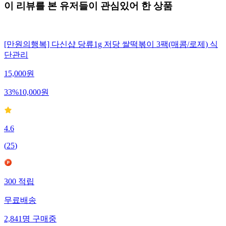
이 리뷰를 본 유저들이 관심있어 한 상품
[만원의행복] 다신샵 당류1g 저당 쌀떡볶이 3팩(매콤/로제) 식
단관리
15,000
원
33
%
10,000
원
4.6
(
25
)
300
적립
무료배송
2,841
명
구매중