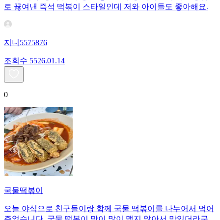
로 끓여낸 즉석 떡볶이 스타일인데 저와 아이들도 좋아해요.
지니5575876
조회수
55
26.01.14
0
국물떡볶이
오늘 야식으로 친구들이랑 함께 국물 떡볶이를 나누어서 먹어
주었습니다. 국물 떡볶이 맛이 많이 맵지 않아서 맛있더라구