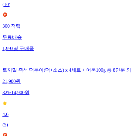
(
10
)
300
적립
무료배송
1,993
명
구매중
토끼밀 즉석 떡볶이(떡+소스) x 4세트 + 어묵100g 총 8인분 외
21,900
원
32
%
14,900
원
4.6
(
5
)