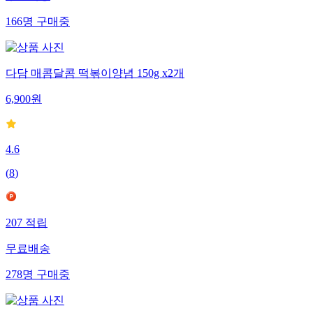
166
명
구매중
다담 매콤달콤 떡볶이양념 150g x2개
6,900
원
4.6
(
8
)
207
적립
무료배송
278
명
구매중