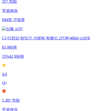
357
적립
무료배송
694
명
구매중
CJ 미정당 방앗간 가래떡 떡볶이 2인분(400g) x10개
65,900
원
35
%
42,900
원
4.0
(
2
)
1,287
적립
무료배송