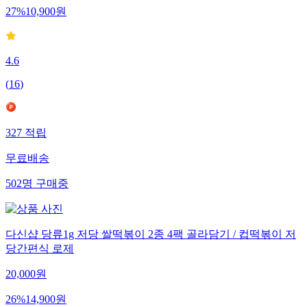
27
%
10,900
원
4.6
(
16
)
327
적립
무료배송
502
명
구매중
다신샵 당류1g 저당 쌀떡볶이 2종 4팩 골라담기 / 컵떡볶이 저
당간편식 로제
20,000
원
26
%
14,900
원