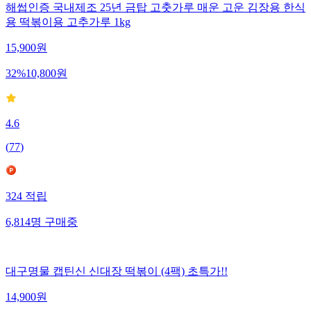
해썹인증 국내제조 25년 금탑 고춧가루 매운 고운 김장용 한식
용 떡볶이용 고추가루 1kg
15,900
원
32
%
10,800
원
4.6
(
77
)
324
적립
6,814
명
구매중
대구명물 캡틴신 신대장 떡볶이 (4팩) 초특가!!
14,900
원