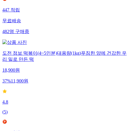
447
적립
무료배송
482
명
구매중
도전 점보 떡볶이(4~5인분)대용량(1kg)푸짐한 양에 건강한 우
리 밀로 만든 떡
18,900
원
37
%
11,900
원
4.8
(
5
)