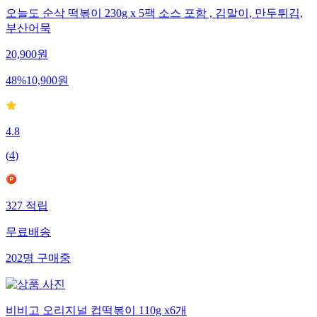
오늘도 순삭 떡볶이 230g x 5팩 소스 포함 , 김말이, 만두튀김,
부산어묵
20,900
원
48
%
10,900
원
4.8
(
4
)
327
적립
무료배송
202
명
구매중
비비고 오리지널 컵떡볶이 110g x6개