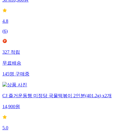
50
%
10,900
원
4.8
(
6
)
327
적립
무료배송
145
명
구매중
CJ 즐거운동행 미정당 국물떡볶이 2인분(401.2g) x2개
14,900
원
5.0